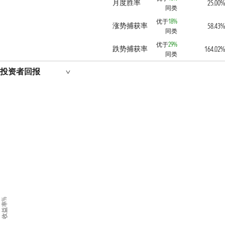
月度胜率
25.00
同类
优于
18%
涨势捕获率
58.43
同类
优于
29%
跌势捕获率
164.02
同类
投资者回报
收益率%