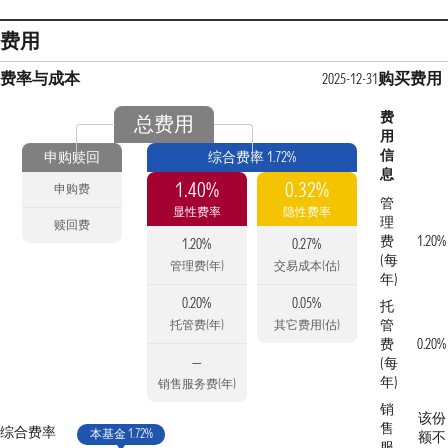
费用
费率与成本
购买费用
2025-12-31
费
总费用
用
信
申购赎回
综合费率 1.72%
息
1.40%
0.32%
申购费
管
显性费率
隐性费率
理
赎回费
费
1.20%
1.20%
0.27%
(每
管理费(年)
交易成本(估)
年)
0.20%
0.05%
托
管
托管费(年)
其它费用(估)
费
0.20%
—
(每
年)
销售服务费(年)
销
该份
售
综合费率
本基金 1.72%
额不
服