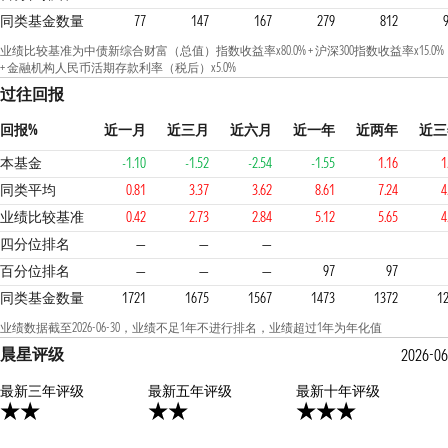
同类基金数量
77
147
167
279
812
业绩比较基准为中债新综合财富（总值）指数收益率x80.0% + 沪深300指数收益率x15.0%
+ 金融机构人民币活期存款利率（税后）x5.0%
过往回报
回报%
近一月
近三月
近六月
近一年
近两年
近三
本基金
-1.10
-1.52
-2.54
-1.55
1.16
1
同类平均
0.81
3.37
3.62
8.61
7.24
4
业绩比较基准
0.42
2.73
2.84
5.12
5.65
4
4
4
4
四分位排名
—
—
—
百分位排名
—
—
—
97
97
同类基金数量
1721
1675
1567
1473
1372
1
业绩数据截至2026-06-30，业绩不足1年不进行排名，业绩超过1年为年化值
晨星评级
2026-0
最新三年评级
2星
最新五年评级
3星
最新十年评级