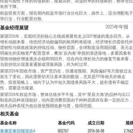
转股可能性下降的转债标的，规避高价、高溢价率的转债标的，整体仓位
有所下降。
权益投资方面，报告期内权益市场行业分化巨大，操作上，适当增配电子
等行业，行业配置分散。
2025年年报
基金经理展望
展望2026年，宏观经济的核心主线或将聚焦名义GDP增速的逐步回升。从
增长动能来看，传统经济动能偏弱的格局料将延续，经济增长仍需依托外
需韧性与财政政策的持续拉动。物价层面，全球制造业周期回暖、美元走
弱催生的实物资产配置需求，叠加“反内卷”举措的渐进落地，多重因素有
望推动物价增速逐步企稳和弱回升。综合内生增长动力的修复节奏来看，
当前担忧出现显著通胀或滞胀风险，尚为时过早。
展望2026年固收市场，资产荒仍在，但通缩预期、风险偏好等方面较过去
发生了变化，因此需密切关注基本面的数据，尤其是PPI等相关价格走
势。投资策略上，倾向于认为中短久期债券风险不大，超长债有不确定
性，需要适当规避。
展望2026年权益市场，整体估值水平不低，其中“星辰大海”的品种与出口
制造的品种表现较好，但内需消费层面由于种种原因存在着一定的压力，
相关品种表现为低估值低预期低参与度，值得挖掘。
相关基金
基金名称
基金代码
成立日期
规
泰康宏泰回报混合A
002767
2016-06-08
2.76