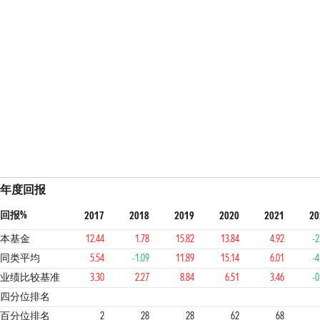
年度回报
回报%
2017
2018
2019
2020
2021
20
本基金
12.44
1.78
15.82
13.84
4.92
-2
同类平均
5.54
-1.09
11.89
15.14
6.01
-4
业绩比较基准
3.30
2.27
8.84
6.51
3.46
-0
1
2
2
3
3
2
四分位排名
百分位排名
2
28
28
62
68