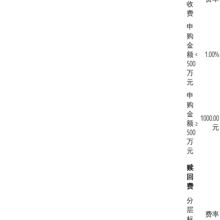
收
费
申
购
金
额 <
1.00%
500
万
元
申
购
金
1000.00
额 ≥
元
500
万
元
赎
回
费
分
层
费率
标