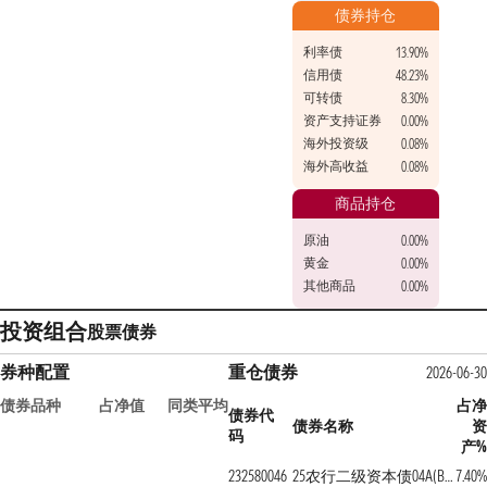
债券持仓
利率债
13.90%
信用债
48.23%
可转债
8.30%
资产支持证券
0.00%
海外投资级
0.08%
海外高收益
0.08%
商品持仓
原油
0.00%
黄金
0.00%
其他商品
0.00%
投资组合
股票
债券
券种配置
重仓债券
2026-06-3
债券品种
占净值
同类平均
占
债券代
债券名称
码
产
232580046
25农行二级资本债04A(BC)
7.40