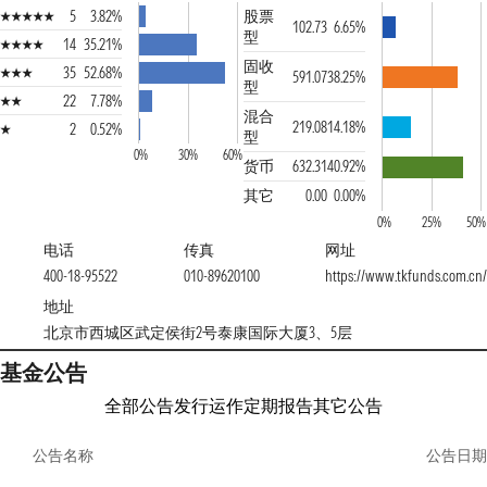
5
3.82%
股票
102.73
6.65%
型
14
35.21%
固收
35
52.68%
591.07
38.25%
型
22
7.78%
混合
219.08
14.18%
2
0.52%
型
0%
30%
60%
货币
632.31
40.92%
其它
0.00
0.00%
0%
25%
50%
电话
传真
网址
400-18-95522
010-89620100
https://www.tkfunds.com.cn
地址
北京市西城区武定侯街2号泰康国际大厦3、5层
基金公告
全部公告
发行运作
定期报告
其它公告
公告名称
公告日期