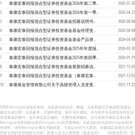
1
泰康宏泰回报混合型证券投资基金2026年第二季度报告
2026-07-20
2
泰康宏泰回报混合型证券投资基金2026年第一季度报告
2026-04-21
3
泰康宏泰回报混合型证券投资基金招募说明书更新
2026-04-04
4
泰康宏泰回报混合型证券投资基金基金经理变更公告
2026-04-04
5
泰康宏泰回报混合型证券投资基金基金产品资料概要更新
2026-04-04
6
泰康宏泰回报混合型证券投资基金2025年年度报告
2026-03-30
7
泰康宏泰回报混合型证券投资基金2025年第四季度报告
2026-01-21
8
泰康宏泰回报混合型证券投资基金更新招募说明书(2025年第1次更新)
2025-12-05
9
泰康宏泰回报混合型证券投资基金（泰康宏泰回报混合A份额）基金产品资料概要更新
2025-12-05
10
泰康基金管理有限公司关于高级管理人员变更的公告
2025-11-22
©2026 Morningstar保留所有权。此处提供的信息、数据、分析和观点不构成投资建议；
截至生成日期，仅供参考；可随时更改，恕不另行通知。本内容并非买卖任何特定证
券或基金的要约，也不保证其正确性、完整性或准确性。过往表现不保证未来结果。
Morningstar名称和标识是Morningstar, Inc.的注册商标。此处的内容包含Morningstar的专
有资料；未经Morningstar事先书面同意，不得以任何方式复制、转载或以其他方式使
用本文档的全部或部分内容。投资人应当认真阅读《基金合同》、《招募说明书》等