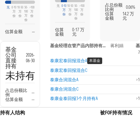
占总份额
无
0-10
10-50
50-
>100
0.06%
无
0-10
10-50
50-
>100
比例
万
万
100
万
万
万
100
万
估算
14.2 万
万
份
份
份
万
份
份
份
金额
元
份
份
估算
0-17 万
估算金额
—
金额
元
基金经理在管产品内部持有信息
蒋利娟
基金
2
公司
2026-
直接
06-30
泰康宏泰回报混合A
本基金
持有
泰康宏泰回报混合C
未持有
泰康合润混合A
>
泰康合润混合C
占总份额比
—
例
泰康金泰回报3个月持有A
>
估算金额
—
持有人结构
被FOF持有情况