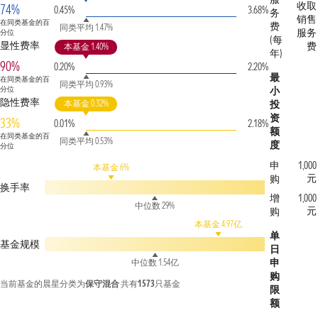
收取
74%
0.45%
3.68%
务
销售
在同类基金的百
费
同类平均 1.47%
服务
分位
(每
显性费率
费
本基金 1.40%
年)
90%
0.20%
2.20%
最
在同类基金的百
同类平均 0.93%
分位
小
隐性费率
本基金 0.32%
投
资
33%
0.01%
2.18%
额
在同类基金的百
同类平均 0.53%
度
分位
申
1,000
本基金 6%
元
购
换手率
增
1,000
中位数 29%
元
购
本基金 4.97亿
单
基金规模
日
申
中位数 1.54亿
购
当前基金的晨星分类为
保守混合
共有
1573
只基金
限
额