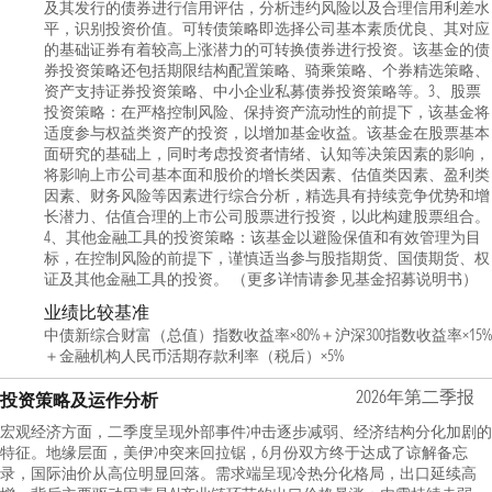
及其发行的债券进行信用评估，分析违约风险以及合理信用利差水
平，识别投资价值。可转债策略即选择公司基本素质优良、其对应
的基础证券有着较高上涨潜力的可转换债券进行投资。该基金的债
券投资策略还包括期限结构配置策略、骑乘策略、个券精选策略、
资产支持证券投资策略、中小企业私募债券投资策略等。3、股票
投资策略：在严格控制风险、保持资产流动性的前提下，该基金将
适度参与权益类资产的投资，以增加基金收益。该基金在股票基本
面研究的基础上，同时考虑投资者情绪、认知等决策因素的影响，
将影响上市公司基本面和股价的增长类因素、估值类因素、盈利类
因素、财务风险等因素进行综合分析，精选具有持续竞争优势和增
长潜力、估值合理的上市公司股票进行投资，以此构建股票组合。
4、其他金融工具的投资策略：该基金以避险保值和有效管理为目
标，在控制风险的前提下，谨慎适当参与股指期货、国债期货、权
证及其他金融工具的投资。 （更多详情请参见基金招募说明书）
业绩比较基准
中债新综合财富（总值）指数收益率×80%＋沪深300指数收益率×15%
＋金融机构人民币活期存款利率（税后）×5%
2026年第二季报
投资策略及运作分析
宏观经济方面，二季度呈现外部事件冲击逐步减弱、经济结构分化加剧的
特征。地缘层面，美伊冲突来回拉锯，6月份双方终于达成了谅解备忘
录，国际油价从高位明显回落。需求端呈现冷热分化格局，出口延续高