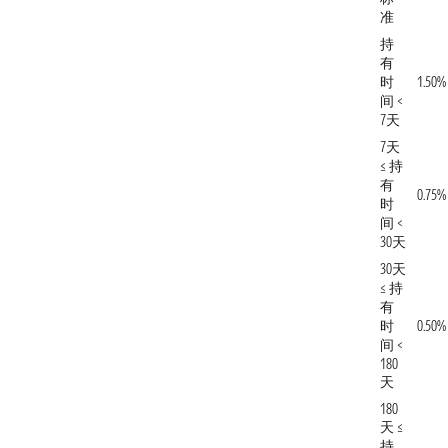
准
持
有
时
1.50%
间 <
7天
7天
≤ 持
有
0.75%
时
间 <
30天
30天
≤ 持
有
时
0.50%
间 <
180
天
180
天 ≤
持