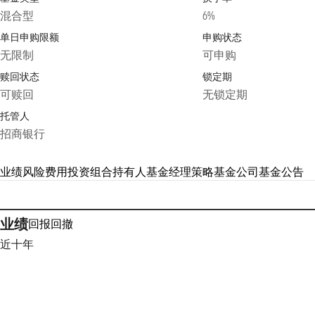
混合型
6%
单日申购限额
申购状态
无限制
可申购
赎回状态
锁定期
可赎回
无锁定期
托管人
招商银行
业绩
风险
费用
投资组合
持有人
基金经理
策略
基金公司
基金公告
业绩
回报
回撤
近十年