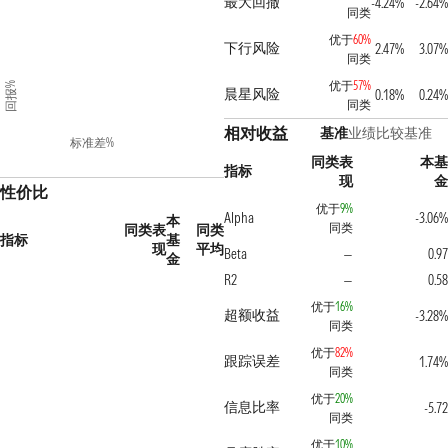
最大回撤
-4.24%
-2.64
同类
优于
60%
下行风险
2.47%
3.07
同类
优于
57%
回报%
晨星风险
0.18%
0.24
同类
相对收益
基准
业绩比较基准
标准差%
同类表
本
指标
现
性价比
优于
9%
Alpha
-3.06
本
同类
同类表
同类
指标
基
现
平均
Beta
0.9
—
金
R2
0.5
—
优于
16%
超额收益
-3.28
同类
优于
82%
跟踪误差
1.74
同类
优于
20%
信息比率
-5.7
同类
优于
10%