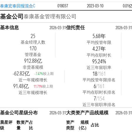
泰康宏泰回报混合C
018037
2023-03-10
0.01
基金公司
泰康基金管理有限公司
基本信息
信托责任
2026-03-31
2026-03-3
25
5.68年
基金经理人数
平均投管年限
170
4.27年
管理基金
平均在职时长
912.88亿
95.24%
非货基规模
近三年留职率
-62.82亿
18
/161
较上期
-7.47%
近一年规模增长
平均投管年限排名
91.48亿
6
/161
较上期
11.71%
平均在职时长排名
近三年规模增长
7
/154
近三年留职率排名
基金公司星级分布
大类资产产品线规模
2026-03-31
2026-03-3
晨星评
数
资产占
资产
规模
占比
级
量
比
类型
（亿）