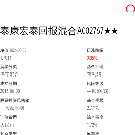
2星
泰康宏泰回报混合A
002767
净值
2026-08-05
日涨跌幅
1.7011
0.05%
晨星分类
基金经理
保守混合
蒋利娟
成立日期
风险等级
2016-06-08
中风险(R3)
股票投资风格箱
基金规模
大盘平衡
2.77亿
计价货币
综合费率
人民币
1.72%
基金类型
换手率