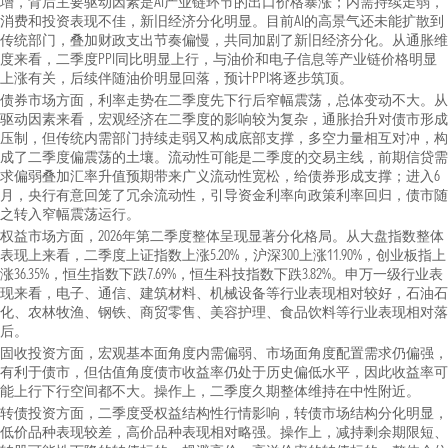
增，背后主要驱动因素是AI产业链环节的出口价格暴涨；内需持续走弱，
消费和投资表现不佳，新旧经济分化明显。目前AI的高景气还未能扩散到
传统部门，叠加财政支出节奏偏慢，共同加剧了新旧经济分化。从通胀维
度来看，二季度PPI同比明显上行，与油价和电子信息等产业链价格明显
上涨有关，后续伴随油价明显回落，预计PPI将逐步筑顶。
债券市场方面，利率走势在二季度先下行后窄幅震荡，总体变动不大。从
驱动因素来看，宏观经济在二季度的影响较为复杂，通胀抬升对债市形成
压制，但传统内需部门持续走弱又构成底部支撑，多空力量相互对冲，构
成了二季度偏震荡的土壤。流动性可能是二季度的交易主线，前期信贷需
求偏弱叠加汇率升值预期带来广义流动性宽松，给债券形成支撑；进入6
月，央行有意回笼了冗余流动性，引导资金利率向政策利率回归，债市随
之转入窄幅震荡运行。
权益市场方面，2026年第二季度整体呈现显著分化格局。从大盘指数整体
表现上来看，二季度上证指数上涨5.20%，沪深300上涨11.90%，创业板指上
涨36.35%，恒生指数下跌7.69%，恒生科技指数下跌3.82%。申万一级行业表
现来看，电子、通信、建筑材料、机械设备等行业表现相对较好，石油石
化、农林牧渔、钢铁、商贸零售、美容护理、食品饮料等行业表现相对落
后。
固收投资方面，宏观基本面角度内需偏弱、市场面角度配置需求仍偏强，
有利于债市，但估值角度债市收益率仍处于历史偏低水平，因此收益率可
能上行下行空间都不大。操作上，二季度久期整体维持在中性附近。
转债投资方面，二季度受权益结构性行情影响，转债市场结构分化明显，
低价品种表现较差，高价品种表现相对略强。操作上，减持剩余期限短、