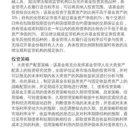
融工具。 如法律法规或监管机构以后允许基金投资其他品种，基
金管理人在履行适当程序后，可以将其纳入投资范围。 该基金的
投资组合比例为：该基金投资于股票资产的比例不高于基金资产的
30%；持有的全部权证市值不超过基金资产净值的3%；每个交易日
日终在扣除股指期货合约和国债期货合约需缴纳的交易保证金后，
持有现金或者到期日在一年以内的政府债券的比例合计不低于基金
资产净值的5%。 若法律法规或监管机构允许基金投资证券投资基
金等其他投资品种的，基金管理人在履行适当程序后可参与投资，
无须召开基金份额持有人大会，具体投资比例限制按届时有效的法
律法规和监管机构的规定执行。
投资策略
1、大类资产配置策略：该基金将充分发挥基金管理人在大类资产
配置上的投资研究优势，全面评估证券市场当期的投资环境，并对
可以预见的未来时期内各大类资产的风险收益状况进行分析与预
测。在此基础上，制定该基金在权益类资产与固定收益类资产上的
战略配置比例，并定期或不定期地进行调整。2、债券投资策略：
该基金主要运用的债券投资策略包括久期管理策略、息差策略、信
用策略、可转债策略等。久期管理策略即根据中长期的宏观经济走
势和经济周期波动趋势，判断债券市场的未来走势，并形成对未来
市场利率变动方向的预期，动态调整组合的久期。息差策略即根据
市场利率水平，收益率曲线的形态以及对利率期限结构的预期，通
过采用长期债券和短期回购相结合，获取债券票息收益和回购利率
成本之间的利差。信用策略即利用内部信用评级体系对债券发行人