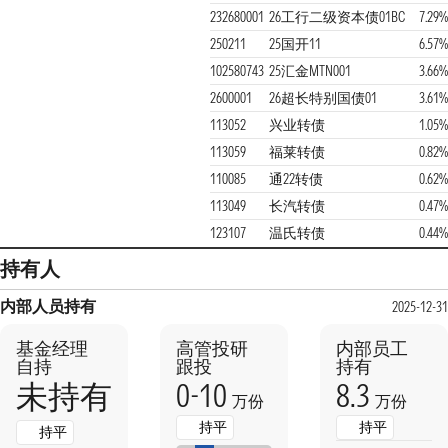
232680001
26工行二级资本债01BC
7.29
250211
25国开11
6.57
102580743
25汇金MTN001
3.66
2600001
26超长特别国债01
3.61
113052
兴业转债
1.05
113059
福莱转债
0.82
110085
通22转债
0.62
113049
长汽转债
0.47
123107
温氏转债
0.44
持有人
内部人员持有
2025-12-3
基金经理
高管投研
内部员工
自持
跟投
持有
0-10
8.3
未持有
万份
万份
持平
持平
持平