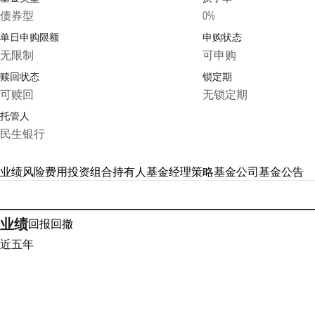
债券型
0%
单日申购限额
申购状态
无限制
可申购
赎回状态
锁定期
可赎回
无锁定期
托管人
民生银行
业绩
风险
费用
投资组合
持有人
基金经理
策略
基金公司
基金公告
业绩
回报
回撤
近五年