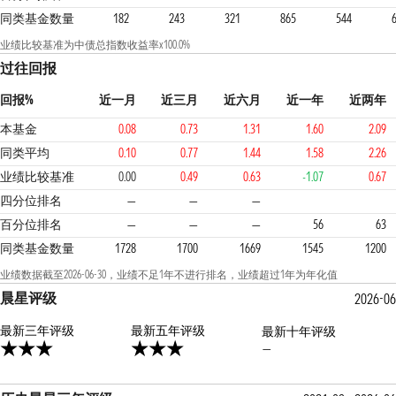
同类基金数量
182
243
321
865
544
业绩比较基准为中债总指数收益率x100.0%
过往回报
回报%
近一月
近三月
近六月
近一年
近两年
本基金
0.08
0.73
1.31
1.60
2.09
同类平均
0.10
0.77
1.44
1.58
2.26
业绩比较基准
0.00
0.49
0.63
-1.07
0.67
3
3
3
四分位排名
—
—
—
百分位排名
—
—
—
56
63
同类基金数量
1728
1700
1669
1545
1200
业绩数据截至2026-06-30，业绩不足1年不进行排名，业绩超过1年为年化值
晨星评级
2026-06
最新三年评级
3星
最新五年评级
最新十年评级
—