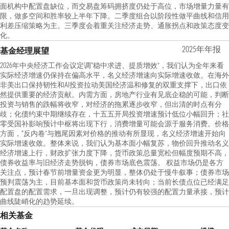
面机构中配置盘缺位，而交易盘筹码拥挤度仍处于高位，市场增量力量有
限，做多空间和胜率较上半年下降。二季度组合以阶段性做平曲线和信用
利差压缩策略为主。三季度会着重关注经济走势、通胀拐点和政策态度变
化。
2025年年报
基金经理展望
2026年中央经济工作会议定调“稳中求进、提质增效”，我们认为全年来看
实际经济增速仍保持在偏高水平，名义经济增速向实际增速收敛。在海外
非美出口保持韧性和AI投资拉动美国经济温和修复的双重支撑下，出口依
然提供重要的经济贡献。内需方面，房地产行业有见底企稳的可能，判断
投资与销售的跌幅将收窄，对经济的拖累逐步收窄，但出清的时点有分
歧；化债约束中期继续存在，十五五开局投资增速预计低位小幅回升；社
零受国补影响预计中枢将出现下行，消费增量可能会源于服务消费。价格
方面，“反内卷”与翘尾因素对价格的推动有所显现，名义经济增速开始向
实际增速收敛。整体来说，我们认为基本面小幅复苏，物价回升推动名义
经济增速上行，财政扩张力度下降，货币政策总量宽松但幅度预期不高，
债券收益率与旧经济走势脱钩，债券市场底色震荡。 权益市场仍是各方
关注点，预计春节前增量资金更为明显，整体仍处于慢牛叙事；债券市场
预判震荡为主，目前基本面和货币政策尚未转向；当前长债点位已经满足
配置盘的配置需求，一旦出现调整，预计仍有较强的配置力量承接，预计
曲线陡峭化的趋势延续。
相关基金