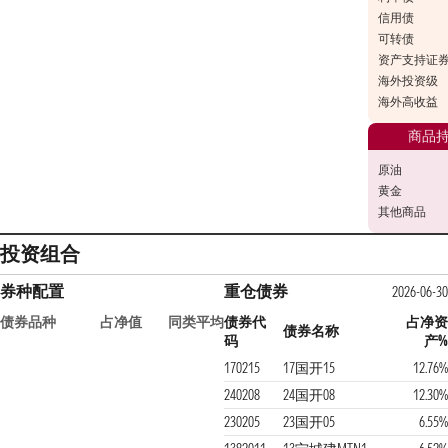
信用债
可转债
资产支持证
海外投资级
海外高收益
商品
原油
黄金
其他商品
投资组合
券种配置
重仓债券
2026-06-30
债券品种
占净值
同类平均
债券代
占净资
债券名称
码
产%
170215
17国开15
12.76%
240208
24国开08
12.30%
230205
23国开05
6.55%