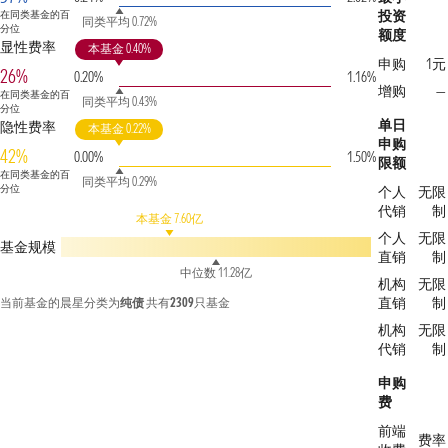
投资
在同类基金的百
同类平均 0.72%
分位
额度
显性费率
本基金 0.40%
申购
1元
26%
0.20%
1.16%
增购
—
在同类基金的百
同类平均 0.43%
分位
单日
隐性费率
本基金 0.22%
申购
42%
0.00%
1.50%
限额
在同类基金的百
同类平均 0.29%
分位
个人
无限
代销
制
本基金 7.60亿
个人
无限
基金规模
直销
制
中位数 11.28亿
机构
无限
直销
制
当前基金的晨星分类为
纯债
共有
2309
只基金
机构
无限
代销
制
申购
费
前端
费率