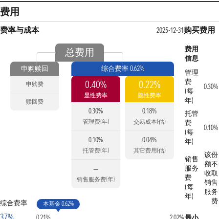
费用
费率与成本
购买费用
2025-12-31
费用
总费用
信息
申购赎回
综合费率 0.62%
管理
费
0.40%
0.22%
申购费
0.30%
(每
显性费率
隐性费率
年)
赎回费
0.30%
0.18%
托管
管理费(年)
交易成本(估)
费
0.10%
(每
0.10%
0.04%
年)
托管费(年)
其它费用(估)
该份
销售
额不
服务
—
收取
费
销售服务费(年)
销售
(每
服务
年)
费
综合费率
本基金 0.62%
37%
0.21%
2.02%
最小