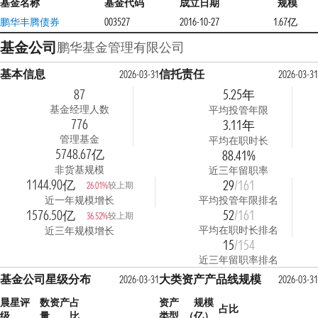
基金名称
基金代码
成立日期
规模
鹏华丰腾债券
003527
2016-10-27
1.67亿
基金公司
鹏华基金管理有限公司
基本信息
信托责任
2026-03-31
2026-03-31
87
5.25年
基金经理人数
平均投管年限
776
3.11年
管理基金
平均在职时长
5748.67亿
88.41%
非货基规模
近三年留职率
1144.90亿
29
/161
较上期
26.01%
近一年规模增长
平均投管年限排名
1576.50亿
52
/161
较上期
36.52%
平均在职时长排名
近三年规模增长
15
/154
近三年留职率排名
基金公司星级分布
大类资产产品线规模
2026-03-31
2026-03-31
晨星评
数
资产占
资产
规模
占比
级
量
比
类型
（亿）