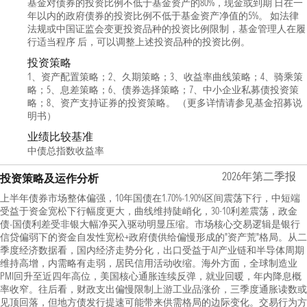
基金对债券的投资比例不低于基金资产的80%，现金或到期 日在一
年以内的政府债券的投资比例不低于基金资产净值的5%。 如法律
法规或中国证监会变更投资品种的投资比例限制，基金管理人在履
行适当程序 后，可以调整上述投资品种的投资比例。
投资策略
1、资产配置策略；2、久期策略；3、收益率曲线策略；4、骑乘策
略；5、息差策略；6、债券选择策略；7、中小企业私募债投资策
略；8、资产支持证券的投资策略。 （更多详情请参见基金招募说
明书）
业绩比较基准
中债总指数收益率
2026年第二季报
投资策略及运作分析
上半年债券市场整体偏强，10年国债在1.70%-1.90%区间震荡下行，中短端
受益于资金宽松下行幅度更大，曲线维持陡峭化，30-10利差震荡，政金
债-国债利差受非银大幅净买入驱动明显压缩。市场核心交易逻辑是银行
信贷偏弱下的资金自发性宽松+政府债供给偏慢形成的"资产荒"格局。从二
季度经济数据看，国内经济走势分化，出口受益于AI产业链和半导体周期
维持高增，内需略有走弱，居民信用活动收缩。海外方面，全球制造业
PMI回升至近四年高位，美国核心通胀连续反弹，就业回暖，年内降息概
率收窄。往后看，财政支出偏慢限制上游工业品涨价，三季度通胀读数或
见顶回落，但地方债发行提速可能带来供需格局的边际变化。交易行为方