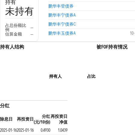
持有
鹏华丰登债券
未持有
鹏华丰宁债券A
鹏华丰宁债券C
占总份额比
—
例
鹏华丰玉债券A
10
估算金额
—
持有人结构
被FOF持有情况
持有人
占比
分红
分红
再投资日
除息日
再投资日
(元/10份)
净值
2025-01-16
2025-01-16
0.4930
1.0439