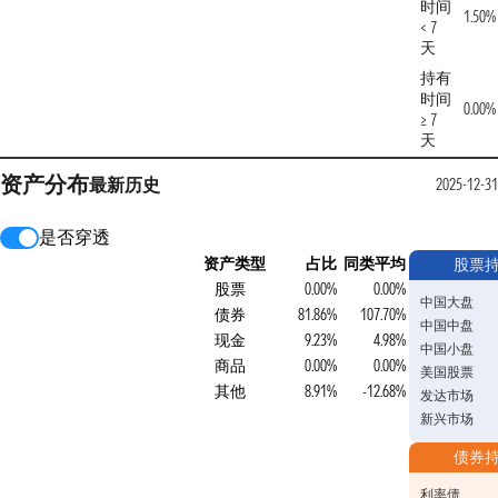
时间
1.50%
< 7
天
持有
时间
0.00%
≥ 7
天
资产分布
最新
历史
2025-12-31
是否穿透
资产类型
占比
同类平均
股票
股票
0.00%
0.00%
中国大盘
债券
81.86%
107.70%
中国中盘
现金
9.23%
4.98%
中国小盘
商品
0.00%
0.00%
美国股票
其他
8.91%
-12.68%
发达市场
新兴市场
债券
利率债