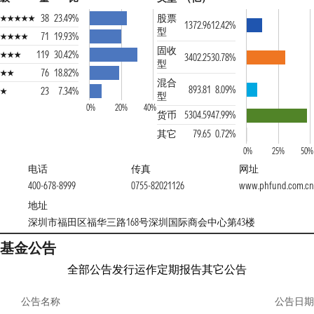
38
23.49%
股票
1372.96
12.42%
型
71
19.93%
固收
119
30.42%
3402.25
30.78%
型
76
18.82%
混合
893.81
8.09%
23
7.34%
型
0%
20%
40%
货币
5304.59
47.99%
其它
79.65
0.72%
0%
25%
50%
电话
传真
网址
400-678-8999
0755-82021126
www.phfund.com.cn
地址
深圳市福田区福华三路168号深圳国际商会中心第43楼
基金公告
全部公告
发行运作
定期报告
其它公告
公告名称
公告日期