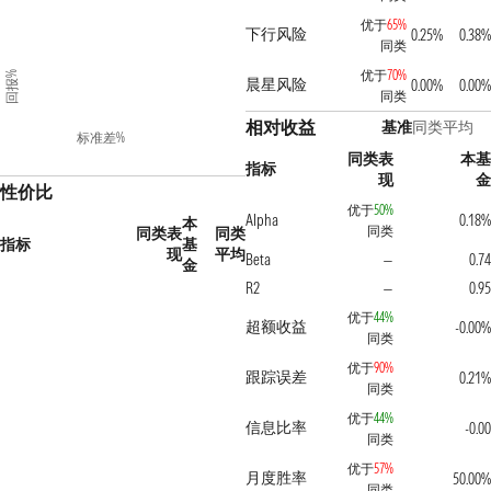
优于
65%
下行风险
0.25%
0.38%
同类
优于
70%
回报%
晨星风险
0.00%
0.00%
同类
相对收益
基准
同类平均
标准差%
同类表
本基
指标
现
金
性价比
优于
50%
Alpha
0.18%
本
同类
同类表
同类
指标
基
现
平均
Beta
0.74
—
金
R2
0.95
—
优于
44%
超额收益
-0.00%
同类
优于
90%
跟踪误差
0.21%
同类
优于
44%
信息比率
-0.00
同类
优于
57%
月度胜率
50.00%
同类