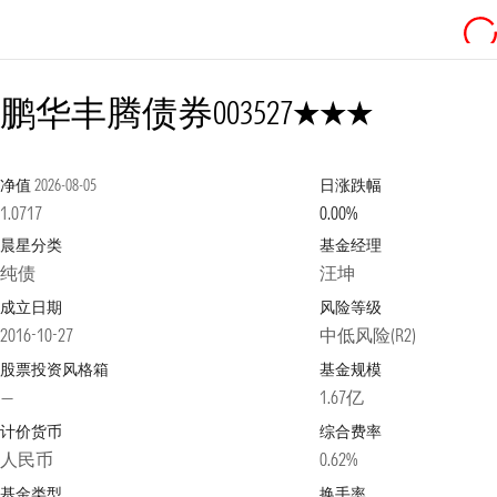
3星
鹏华丰腾债券
003527
净值
2026-08-05
日涨跌幅
1.0717
0.00%
晨星分类
基金经理
纯债
汪坤
成立日期
风险等级
2016-10-27
中低风险(R2)
股票投资风格箱
基金规模
—
1.67亿
计价货币
综合费率
人民币
0.62%
基金类型
换手率