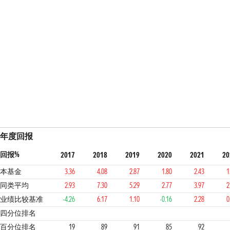
年度回报
回报%
2017
2018
2019
2020
2021
20
本基金
3.36
4.08
2.87
1.80
2.43
1
同类平均
2.93
7.30
5.29
2.77
3.97
2
业绩比较基准
-4.26
6.17
1.10
-0.16
2.28
0
1
4
4
4
4
4
四分位排名
百分位排名
19
89
91
85
92