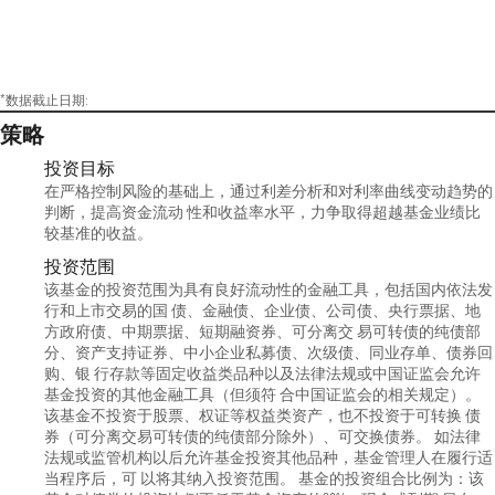
*数据截止日期:
策略
投资目标
在严格控制风险的基础上，通过利差分析和对利率曲线变动趋势的
判断，提高资金流动 性和收益率水平，力争取得超越基金业绩比
较基准的收益。
投资范围
该基金的投资范围为具有良好流动性的金融工具，包括国内依法发
行和上市交易的国 债、金融债、企业债、公司债、央行票据、地
方政府债、中期票据、短期融资券、可分离交 易可转债的纯债部
分、资产支持证券、中小企业私募债、次级债、同业存单、债券回
购、银 行存款等固定收益类品种以及法律法规或中国证监会允许
基金投资的其他金融工具（但须符 合中国证监会的相关规定）。
该基金不投资于股票、权证等权益类资产，也不投资于可转换 债
券（可分离交易可转债的纯债部分除外）、可交换债券。 如法律
法规或监管机构以后允许基金投资其他品种，基金管理人在履行适
当程序后，可 以将其纳入投资范围。 基金的投资组合比例为：该