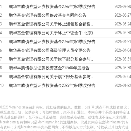
1
鹏华丰腾债券型证券投资基金2026年第2季度报告
2026-07-20
2
鹏华基金管理有限公司修改基金合同的公告
2026-06-27
3
鹏华基金管理有限公司关于终止浦领基金销售有限公司办理本公司旗下基金销售业务的公告
2026-06-24
4
鹏华基金管理有限公司关于终止中证金牛(北京)基金销售有限公司办理本公司旗下基金销售业务的公告
2026-05-30
5
鹏华丰腾债券型证券投资基金2026年第1季度报告
2026-04-21
6
鹏华基金管理有限公司高级管理人员变更公告
2026-04-04
7
鹏华基金管理有限公司关于旗下部分基金参与海南有知有行基金销售有限公司申购（含定期定额投资）费率优惠活动的公告
2026-03-31
8
鹏华丰腾债券型证券投资基金2025年年度报告
2026-03-30
9
鹏华基金管理有限公司关于旗下部分基金参与东方证券股份有限公司申购（含定期定额投资）费率优惠活动的公告
2026-02-04
10
鹏华丰腾债券型证券投资基金2025年第4季度报告
2026-01-22
©2026 Morningstar保留所有权。此处提供的信息、数据、分析和观点不构成投资建议；
截至生成日期，仅供参考；可随时更改，恕不另行通知。本内容并非买卖任何特定证
券或基金的要约，也不保证其正确性、完整性或准确性。过往表现不保证未来结果。
Morningstar名称和标识是Morningstar, Inc.的注册商标。此处的内容包含Morningstar的专
有资料；未经Morningstar事先书面同意，不得以任何方式复制、转载或以其他方式使