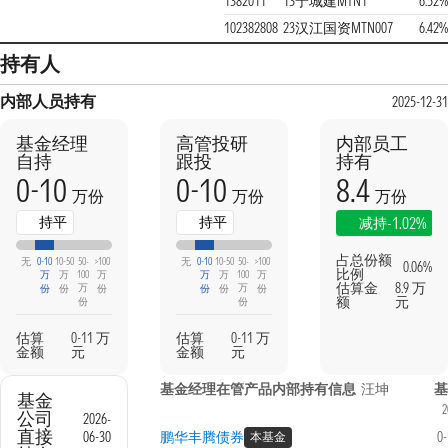
1382011
13宁城建MTN1
6.52%
102382808
23汉江国资MTN007
6.42%
持有人
内部人员持有
2025-12-31
基金经理
高管投研
内部员工
自持
跟投
持有
0-10
0-10
8.4
万份
万份
万份
持平
持平
-1.02%
减持
占总份额
无
0-10
10-50
50-
>100
无
0-10
10-50
50-
>100
0.06%
比例
万
万
100
万
万
万
100
万
估算金
8.9 万
万
万
份
份
份
份
份
份
额
元
份
份
估算
0-11 万
估算
0-11 万
金额
元
金额
元
基金经理在管产品内部持有信息
汪坤
基
基金
2
公司
2026-
直接
06-30
鹏华丰腾债券
0
本基金