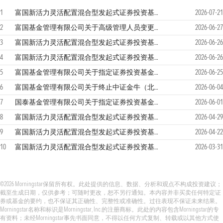
1
富国新活力灵活配置混合型发起式证券投资基金二0二六年第2季度报告
2026-07-21
2
富国基金管理有限公司关于高级管理人员变更的公告
2026-06-27
3
富国新活力灵活配置混合型发起式证券投资基金（C类份额）基金产品资料概要更新
2026-06-26
4
富国新活力灵活配置混合型发起式证券投资基金招募说明书（更新）(2026年第1号)
2026-06-26
5
富国基金管理有限公司关于指定证券投资基金主流动性服务商的公告
2026-06-25
6
富国基金管理有限公司关于终止中证金牛（北京）基金销售有限公司办理本公司旗下基金销售业务的公告
2026-06-04
7
国泰基金管理有限公司关于指定证券投资基金主流动性服务商的公告
2026-06-01
8
富国新活力灵活配置混合型发起式证券投资基金份额发售公告.pdf
2026-04-29
9
富国新活力灵活配置混合型发起式证券投资基金二0二六年第1季度报告
2026-04-22
10
富国新活力灵活配置混合型发起式证券投资基金二0二五年年度报告
2026-03-31
©2026 Morningstar保留所有权。此处提供的信息、数据、分析和观点不构成投资建议；
截至生成日期，仅供参考；可随时更改，恕不另行通知。本内容并非买卖任何特定证
券或基金的要约，也不保证其正确性、完整性或准确性。过往表现不保证未来结果。
Morningstar名称和标识是Morningstar, Inc.的注册商标。此处的内容包含Morningstar的专
有资料；未经Morningstar事先书面同意，不得以任何方式复制、转载或以其他方式使