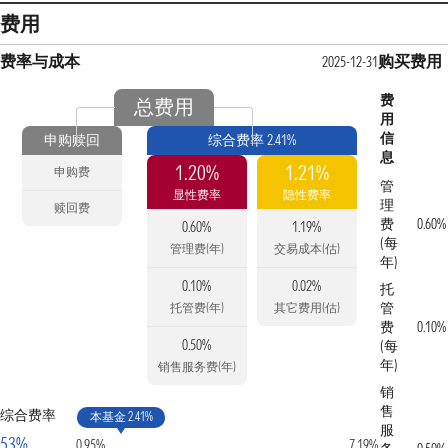
费用
费率与成本
购买费用
2025-12-31
费
总费用
用
信
申购赎回
综合费率 2.41%
息
1.20%
1.21%
申购费
管
显性费率
隐性费率
理
赎回费
费
0.60%
0.60%
1.19%
(每
管理费(年)
交易成本(估)
年)
0.10%
0.02%
托
管
托管费(年)
其它费用(估)
费
0.10%
0.50%
(每
年)
销售服务费(年)
销
售
综合费率
本基金 2.41%
服
53%
0.95%
7.19%