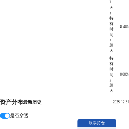
7
天
≤
持
有
0.50%
时
间
<
30
天
持
有
时
0.00%
间
≥
30
天
资产分布
最新
历史
2025-12-31
是否穿透
股票持仓