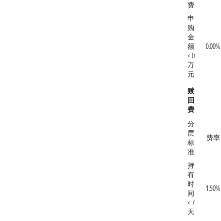
费
申
购
金
额
0.00%
< 0
万
元
赎
回
费
分
层
费率
标
准
持
有
时
1.50%
间
< 7
天