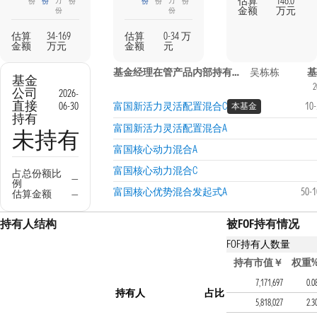
估算
146.0
万
万
份
份
份
份
份
份
金额
万元
份
份
估算
34-169
估算
0-34 万
金额
万元
金额
元
基金经理在管产品内部持有信息
吴栋栋
基
基金
2
公司
2026-
直接
06-30
富国新活力灵活配置混合C
10
本基金
持有
富国新活力灵活配置混合A
未持有
富国核心动力混合A
富国核心动力混合C
占总份额比
—
例
富国核心优势混合发起式A
50-
估算金额
—
持有人结构
被FOF持有情况
FOF持有人数量
持有该基金的FOF产
持有市值￥
权重
富国稳健添辰债券
7,171,697
0.0
持有人
占比
富国智浦精选12个月持有
5,818,027
2.3