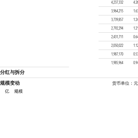
天弘养老目标日期2035
4,237,332
4.2
富国鑫汇养老目标日期20
3,964,215
1.6
汇添富养老2030三年持有
3,739,857
1.2
富国鑫旺均衡养老目标三
2,792,294
1.2
富国鑫旺稳健养老目标一
2,431,711
0.6
中银安康平衡养老目标三
2,050,022
1.1
建信优享稳健养老目标一
1,987,170
0.5
建信优享平衡养老目标三
1,985,964
0.9
分红与拆分
规模变动
货币单位：元
亿
规模