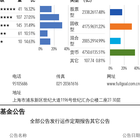
级
量
比
类型
（亿）
41
16.32%
股票
2338.26
17.48%
型
107
27.05%
固收
145
31.49%
4175.96
31.22%
型
61
10.51%
混合
2005.29
14.99%
10
14.63%
型
0%
20%
40%
货币
4750.61
35.51%
其它
107.74
0.81%
0%
20%
40%
电话
传真
网址
95105686
021-20361616
www.fullgoal.com.cn
地址
上海市浦东新区世纪大道1196号世纪汇办公楼二座27-30层
基金公告
全部公告
发行运作
定期报告
其它公告
公告名称
公告日期