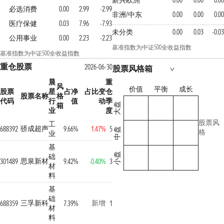
新兴欧洲
0.00
0.00
0.00
必选消费
0.00
2.99
-2.99
非洲/中东
0.00
0.00
0.00
医疗保健
0.03
7.96
-7.93
未分类
0.00
0.03
-0.03
公用事业
0.00
2.23
-2.23
基准指数为中证500全收益指数
基准指数为中证500全收益指数
重仓股票
2026-06-30
股票风格箱
晨
重
风
价值
平衡
成长
股票
星
占净
占比变
仓
股票名称
格
代码
行
值
动
季
箱
大盘
业
度
股票风
工
骄成超声
688392
9.66%
1.47%
5
中盘
格
业
基
小盘
础
思泉新材
301489
9.42%
-0.40%
3
材
料
基
础
三孚新科
新增
688359
7.39%
1
材
料