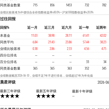
同类基金数量
715
856
1453
732
782
业绩比较基准为中债综合全价指数收益率x80.0% + 沪深300指数收益率x20.0%
过往回报
回报%
近一月
近三月
近六月
近一年
近两年
本基金
11.03
38.98
28.11
61.41
42.02
同类平均
6.84
21.43
23.86
57.44
38.23
业绩比较基准
0.38
2.86
2.33
4.56
4.75
2
2
1
四分位排名
—
—
—
百分位排名
—
—
—
33
34
同类基金数量
365
365
363
352
345
业绩数据截至2026-06-30，业绩不足1年不进行排名，业绩超过1年为年化值
晨星评级
2026-06
最新三年评级
4星
最新五年评级
最新十年评级
—