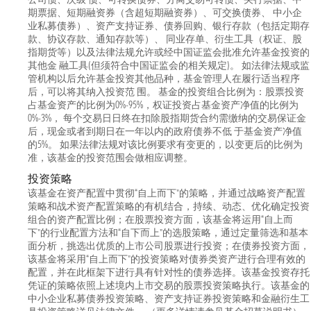
期票据、短期融资券（含超短期融资券）、可交换债券、 中小企
业私募债券）、资产支持证券、债券回购、银行存款（包括定期存
款、协议存款、通知存款等）、 同业存单、衍生工具（权证、股
指期货等）以及法律法规允许或经中国证监会批准允许基金投资的
其他金 融工具(但须符合中国证监会的相关规定)。 如法律法规或监
管机构以后允许基金投资其他品种，基金管理人在履行适当程序
后，可以将其纳入投资范 围。 基金的投资组合比例为：股票投资
占基金资产的比例为0%-95%，权证投资占基金资产净值的比例为
0%-3%， 每个交易日日终在扣除股指期货合约需缴纳的交易保证金
后，现金或者到期日在一年以内的政府债券不低 于基金资产净值
的5%。 如果法律法规对该比例要求有变更的，以变更后的比例为
准，该基金的投资范围会做相应调整。
投资策略
该基金在资产配置中贯彻“自上而下”的策略，并通过战略资产配置
策略和战术资产配置策略的有机结合，持续、动态、优化确定投资
组合的资产配置比例；在股票投资方面，该基金将运用“自上而
下”的行业配置方法和“自下而上”的选股策略，通过定量筛选和基本
面分析，挑选出优质的上市公司股票进行投资；在债券投资方面，
该基金将采用“自上而下”的投资策略对债券类资产进行合理有效的
配置，并在此框架下进行具有针对性的债券选择。该基金投资存托
凭证的策略依照上述境内上市交易的股票投资策略执行。该基金的
中小企业私募债券投资策略、资产支持证券投资策略和金融衍生工