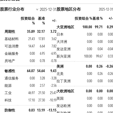
股票行业分布
股票地区分布
2025-12-31
2025-12-31
投资组合
基准
投资组合 %
基准 %
+/-
+/-
%
%
大亚洲地区
100.00
99.71
0.29
周期性
35.89
32.17
3.72
日本
0.00
0.00
0.00
基础材料
21.43
17.81
3.62
大洋洲
0.00
0.00
0.00
可选消费
14.47
6.64
7.82
发达亚洲
0.00
0.04
-0.04
金融服务
0.00
6.95
-6.95
新兴亚洲
100.00
99.67
0.33
房地产
0.00
0.78
-0.78
美洲
0.00
0.26
-0.26
敏感性
64.07
54.64
9.43
北美
0.00
0.26
-0.26
通信服务
0.00
3.28
-3.28
拉丁美洲
0.00
0.00
0.00
能源
0.00
2.57
-2.56
大欧洲地区
0.00
0.00
0.00
工业
46.97
21.50
25.47
英国
0.00
0.00
0.00
科技
17.10
27.30
-10.19
发达欧洲
0.00
0.00
0.00
防御性
0.03
13.19
-13.15