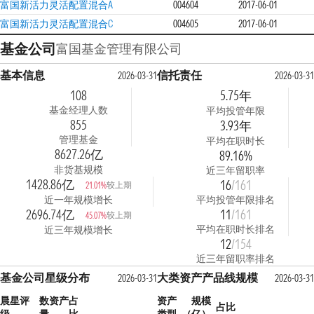
富国新活力灵活配置混合A
004604
2017-06-01
富国新活力灵活配置混合C
004605
2017-06-01
基金公司
富国基金管理有限公司
基本信息
信托责任
2026-03-31
2026-03-31
108
5.75年
基金经理人数
平均投管年限
855
3.93年
管理基金
平均在职时长
8627.26亿
89.16%
非货基规模
近三年留职率
1428.86亿
16
/161
较上期
21.01%
近一年规模增长
平均投管年限排名
2696.74亿
11
/161
较上期
45.07%
平均在职时长排名
近三年规模增长
12
/154
近三年留职率排名
基金公司星级分布
大类资产产品线规模
2026-03-31
2026-03-31
晨星评
数
资产占
资产
规模
占比