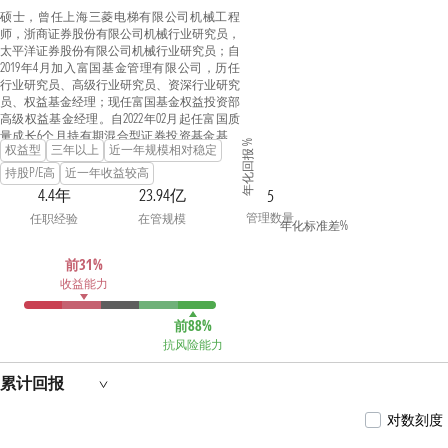
硕士，曾任上海三菱电梯有限公司机械工程
师，浙商证券股份有限公司机械行业研究员，
太平洋证券股份有限公司机械行业研究员；自
2019年4月加入富国基金管理有限公司，历任
行业研究员、高级行业研究员、资深行业研究
员、权益基金经理；现任富国基金权益投资部
高级权益基金经理。自2022年02月起任富国质
量成长6个月持有期混合型证券投资基金基金
年化回报 %
权益型
三年以上
近一年规模相对稳定
经理；自2023年02月起任富国新活力灵活配置
混合型发起式证券投资基金基金经理；自2023
持股P/E高
近一年收益较高
年12月起任富国核心优势混合型发起式证券投
4.4年
23.94亿
5
资基金基金经理；具有基金从业资格。
管理数量
任职经验
在管规模
年化标准差%
前31%
收益能力
前88%
抗风险能力
累计回报
对数刻度