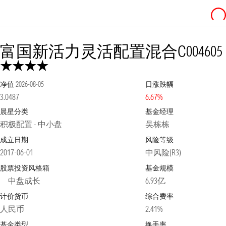
富国新活力灵活配置混合C
004605
净值
2026-08-05
日涨跌幅
3.0487
6.67%
晨星分类
基金经理
积极配置 - 中小盘
吴栋栋
成立日期
风险等级
2017-06-01
中风险(R3)
股票投资风格箱
基金规模
中盘成长
6.93亿
计价货币
综合费率
人民币
2.41%
基金类型
换手率