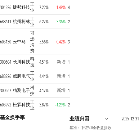
工
捷邦科技
301326
7.22%
1.49%
4
业
工
杭州柯林
688611
6.27%
-3.36%
2
业
可
选
云中马
603130
5.56%
0.42%
3
消
费
科
长川科技
新增
300604
4.51%
1
技
工
威腾电气
新增
688226
4.44%
1
业
科
精测电子
新增
300567
4.17%
1
技
工
松霖科技
603992
3.87%
-1.29%
2
业
基金换手率
业绩归因
2025-12-31
基准：中证500全收益指数