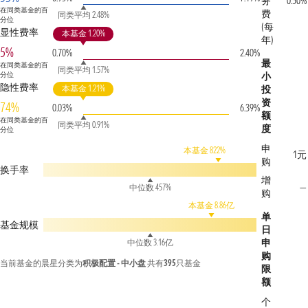
务
0.50%
在同类基金的百
费
同类平均 2.48%
分位
(每
显性费率
本基金 1.20%
年)
5%
0.70%
2.40%
最
在同类基金的百
同类平均 1.57%
分位
小
隐性费率
本基金 1.21%
投
资
74%
0.03%
6.39%
额
在同类基金的百
同类平均 0.91%
度
分位
申
本基金 822%
1元
购
换手率
增
—
中位数 457%
购
本基金 8.86亿
单
基金规模
日
申
中位数 3.16亿
购
当前基金的晨星分类为
积极配置 - 中小盘
共有
395
只基金
限
额
个