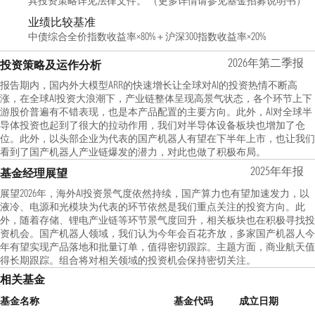
具投资策略详见法律文件。 （更多详情请参见基金招募说明书）
业绩比较基准
中债综合全价指数收益率×80%＋沪深300指数收益率×20%
2026年第二季报
投资策略及运作分析
报告期内，国内外大模型ARR的快速增长让全球对AI的投资热情不断高
涨，在全球AI投资大浪潮下，产业链整体呈现高景气状态，各个环节上下
游股价普遍有不错表现，也是本产品配置的主要方向。此外，AI对全球半
导体投资也起到了很大的拉动作用，我们对半导体设备板块也增加了仓
位。此外，以头部企业为代表的国产机器人有望在下半年上市，也让我们
看到了国产机器人产业链爆发的潜力，对此也做了积极布局。
2025年年报
基金经理展望
展望2026年，海外AI投资景气度依然持续，国产算力也有望加速发力，以
液冷、电源和光模块为代表的环节依然是我们重点关注的投资方向。此
外，随着存储、锂电产业链等环节景气度回升，相关板块也在积极寻找投
资机会。国产机器人领域，我们认为今年会百花齐放，多家国产机器人今
年有望实现产品落地和批量订单，值得密切跟踪。主题方面，商业航天值
得长期跟踪。组合将对相关领域的投资机会保持密切关注。
相关基金
基金名称
基金代码
成立日期