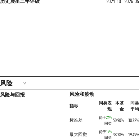
历史晨星三年评级
2021-10 - 2026-06
风险
风险和波动
风险与回报
同类表
本基
同类
指标
现
金
平均
优于
24%
标准差
50.90%
30.72%
同类
优于
19%
最大回撤
-38.38%
-19.49%
同类