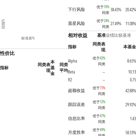
优于
10%
下行风险
38.43%
20.42%
同类
优于
24%
回报%
晨星风险
27.49%
11.08%
同类
相对收益
基准
业绩比较基准
标准差%
同类表
指标
本基金
现
性价比
优于
42%
Alpha
8.65%
本
同类
同类表
同类
指标
基
现
平均
Beta
10.13
—
金
R2
0.75
—
优于
73%
超额收益
42.88%
同类
优于
12%
跟踪误差
29.92%
同类
优于
47%
信息比率
1.43
同类
优于
49%
月度胜率
58.33%
同类