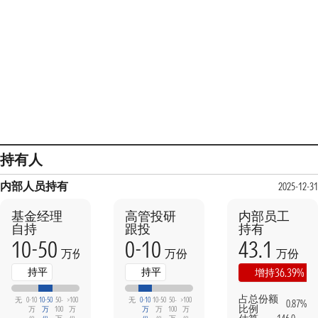
持有人
内部人员持有
2025-12-31
基金经理
高管投研
内部员工
自持
跟投
持有
10-50
0-10
43.1
万份
万份
万份
持平
持平
36.39%
增持
占总份额
无
0-10
10-50
50-
>100
无
0-10
10-50
50-
>100
0.87%
比例
万
万
100
万
万
万
100
万