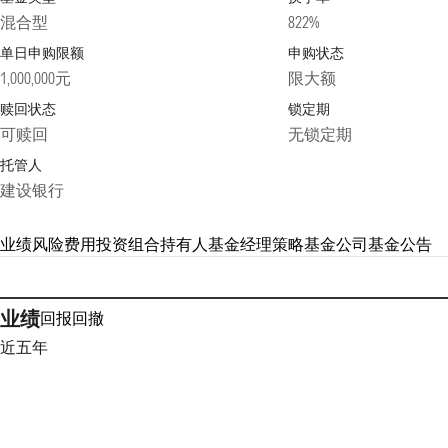
混合型
822%
单日申购限额
申购状态
1,000,000元
限大额
赎回状态
锁定期
可赎回
无锁定期
托管人
建设银行
业绩
风险
费用
投资组合
持有人
基金经理
策略
基金公司
基金公告
业绩
回报
回撤
近五年