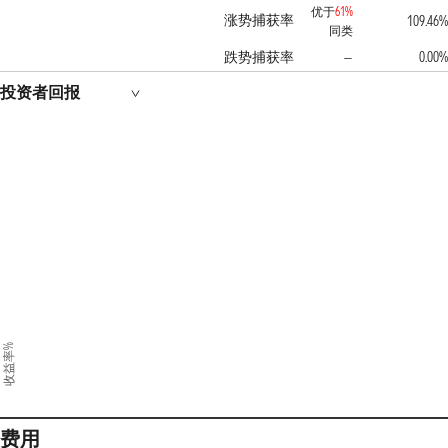
优于
61%
涨势捕获率
109.46%
同类
跌势捕获率
0.00%
—
投资者回报
收益率%
费用