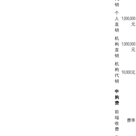
销
个
人
1,000,000
元
直
销
机
构
1,000,000
元
直
销
机
构
10,000元
代
销
申
购
费
前
端
费率
收
费