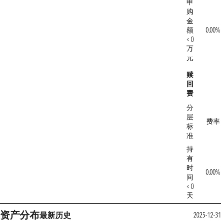
申
购
金
额
0.00%
< 0
万
元
赎
回
费
分
层
费率
标
准
持
有
时
0.00%
间
< 0
天
资产分布
最新
历史
2025-12-31