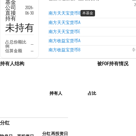
基金
2
公司
2026-
直接
06-30
南方天天宝货币B
本基金
持有
南方天天宝货币A
未持有
南方天天宝货币E
南方收益宝货币A
占总份额比
—
例
南方收益宝货币B
0
估算金额
—
持有人结构
被FOF持有情况
持有人
占比
分红
分红
再投资日