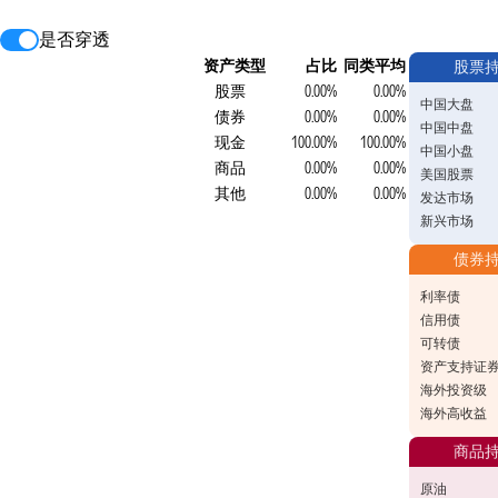
是否穿透
资产类型
占比
同类平均
股票
股票
0.00%
0.00%
中国大盘
债券
0.00%
0.00%
中国中盘
现金
100.00%
100.00%
中国小盘
商品
0.00%
0.00%
美国股票
其他
0.00%
0.00%
发达市场
新兴市场
债券
利率债
信用债
可转债
资产支持证
海外投资级
海外高收益
商品
原油