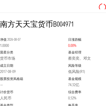
南方天天宝货币B
004971
净值
2026-08-07
日涨跌幅
1.0000
0.00%
晨星分类
基金经理
货币市场
蔡奕奕、邓文
成立日期
风险等级
2017-08-09
低风险(R1)
股票投资风格箱
基金规模
—
74.32亿
计价货币
综合费率
人民币
0.52%
基金类型
换手率