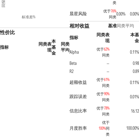
回报%
类
优于
76%
晨星风险
0.00%
0.00%
标准差%
同类
相对收益
基准
同类平均
性价比
同类表
本基
指标
现
金
本
同类表
同类
指标
基
优于
62%
现
平均
Alpha
0.11%
金
同类
Beta
0.98
—
R2
0.89
—
优于
61%
超额收益
0.11%
同类
优于
90%
跟踪误差
0.01%
同类
优于
78%
信息比率
16.12
同类
优于
月度胜率
100.00%
100%
同
类