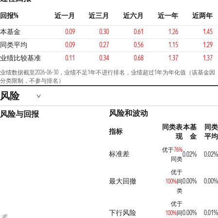
回报%
近一月
近三月
近六月
近一年
近两年
本基金
0.09
0.30
0.61
1.26
1.45
同类平均
0.09
0.27
0.56
1.15
1.29
业绩比较基准
0.11
0.34
0.68
1.37
1.37
业绩数据截至2026-06-30，业绩不足1年不进行排名，业绩超过1年为年化值（该基金因
分类限制，不参与排名）
风险
风险和波动
风险与回报
同类表
本基
同类
指标
现
金
平均
优于
76%
标准差
0.02%
0.02%
同类
优于
最大回撤
0.00%
0.00%
100%
同
类
优于
下行风险
0.00%
0.01%
100%
同