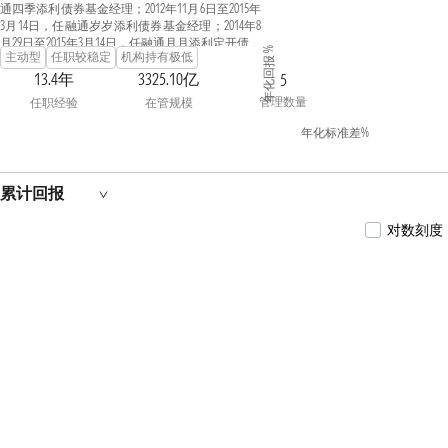
通四季添利债券基金经理；2012年11月6日至2015年
3月14日，任融通岁岁添利债券基金经理；2014年8
月29日至2015年3月14日，任融通月月添利定开债券
年化回报 %
主动型
任职较稳定
机构持有极低
基金经理。2015年4月加入南方基金；2016年8月26
日至2019年5月24日，任南方日添益基金经理；2017
13.4年
3325.10亿
5
年8月24日至2019年10月15日，任南方收益宝基金经
管理数量
任职经验
在管规模
理；2016年8月26日至今，任南方薪金宝、南方理
财金基金经理；2016年11月17日至今，任南方天天
年化标准差%
利基金经理；2019年5月24日至今，任南方天天宝
基金经理；2022年4月1日至今，任南方收益宝基金
经理。
累计回报
对数刻度