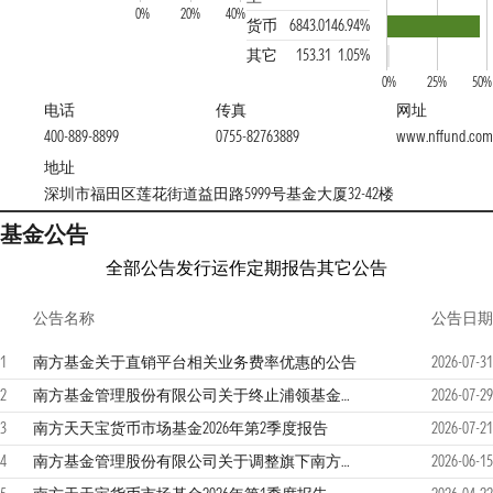
0%
20%
40%
货币
6843.01
46.94%
其它
153.31
1.05%
0%
25%
50%
电话
传真
网址
400-889-8899
0755-82763889
www.nffund.com
地址
深圳市福田区莲花街道益田路5999号基金大厦32-42楼
基金公告
全部公告
发行运作
定期报告
其它公告
公告名称
公告日期
1
南方基金关于直销平台相关业务费率优惠的公告
2026-07-31
2
南方基金管理股份有限公司关于终止浦领基金销售有限公司办理本公司旗下基金销售业务的公告
2026-07-29
3
南方天天宝货币市场基金2026年第2季度报告
2026-07-21
4
南方基金管理股份有限公司关于调整旗下南方天天宝货币市场基金在部分销售机构的申购、定投和转换转入业务金额限制的公告
2026-06-15