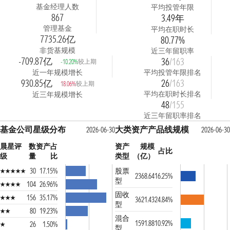
基金经理人数
平均投管年限
867
3.49年
管理基金
平均在职时长
7735.26亿
80.77%
非货基规模
近三年留职率
-709.87亿
36
/163
较上期
-10.20%
近一年规模增长
平均投管年限排名
930.85亿
26
/163
较上期
18.06%
平均在职时长排名
近三年规模增长
48
/155
近三年留职率排名
基金公司星级分布
大类资产产品线规模
2026-06-30
2026-06-30
晨星评
数
资产占
资产
规模
占比
级
量
比
类型
（亿）
30
17.15%
股票
2368.64
16.25%
型
104
26.96%
固收
156
35.17%
3621.43
24.84%
型
80
19.23%
混合
1591.88
10.92%
26
1.50%
型