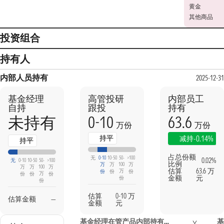
黄金
其他商品
投资组合
持有人
内部人员持有
2025-12-31
基金经理
高管投研
内部员工
自持
跟投
持有
0-10
63.6
未持有
万份
万份
持平
-0.14%
减持
持平
占总份额
无
0-10
10-50
50-
>100
0.02%
无
0-10
10-50
50-
>100
比例
万
万
100
万
万
万
100
万
估算
63.6 万
万
份
份
份
万
份
份
份
金额
元
份
份
估算
0-10 万
估算金额
—
金额
元
基金经理在管产品内部持有信息
基