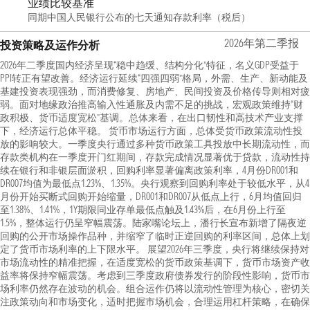
业绩比较基准
同期中国人民银行公布的七天通知存款利率（税后）
2026年第二季报
投资策略及运作分析
2026年二季度国内经济呈现“稳中趋缓、结构分化”特征，名义GDP受益于
PPI转正有望改善。经济运行延续“四强四弱”格局，外需、生产、新动能及
基建投资表现强劲，而消费修复、房地产、民间投资及价格传导则相对疲
弱。面对地缘政治推高输入性通胀及内需不足的挑战，宏观政策维持“财
政积极、货币适度宽松”基调。总体来看，在出口韧性和高技术产业支撑
下，经济运行总体平稳。 货币市场运行方面，总体受货币政策流动性投
放的影响较大。一季度央行通过多种货币政策工具投放中长期流动性，而
存款类机构在一季度开门红期间，存款完成情况显著优于贷款，流动性持
续在银行和非银层面淤积，回购利率显著偏离政策利率，4月份DR001和
DR007均值为最低点1.23%、1.35%。央行观察到回购利率处于较低水平，从4
月份开始买断式回购开始缩量，DR001和DR007从低点上行，6月均值回归
至1.38%、1.41%，1Y期限同业存单最低点触及1.43%后，在6月份上行至
1.5%，整体运行仍呈窄幅震荡。陆家嘴论坛上，潘行长宣布新增了隔夜逆
回购的公开市场操作品种，并缩窄了临时正逆回购的利率区间，总体上划
定了货币市场利率的上下限水平。 展望2026年三季度，央行将继续保持对
市场流动性的精准把握，在适度宽松的货币政策基调下，货币市场资产收
益率将保持窄幅震荡。考虑到三季度政府债券发行的阶段性影响，货币市
场利率仍然存在波动的机会。组合运作仍将以流动性管理为核心，密切关
注政策动向和市场变化，适时把握市场机会，合理运用杠杆策略，在确保