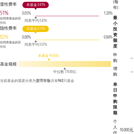
(每
显性费率
本基金 0.41%
年)
51%
0.05%
1.20%
最
在同类基金的百
同类平均 0.42%
分位
小
隐性费率
本基金 0.11%
投
资
82%
0.00%
0.84%
额
在同类基金的百
同类平均 0.07%
度
分位
申
本基金 96.60亿
—
购
基金规模
增
—
中位数 178.80亿
购
当前基金的晨星分类为
货币市场
共有
962
只基金
单
日
申
购
限
额
个
人
10,000元
代