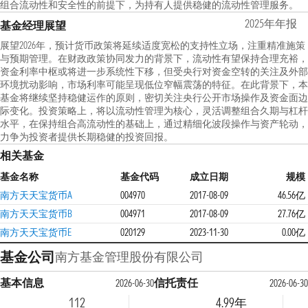
组合流动性和安全性的前提下，为持有人提供稳健的流动性管理服务。
2025年年报
基金经理展望
展望2026年，预计货币政策将延续适度宽松的支持性立场，注重精准施策
与预期管理。在财政政策协同发力的背景下，流动性有望保持合理充裕，
资金利率中枢或将进一步系统性下移，但受央行对资金空转的关注及外部
环境扰动影响，市场利率可能呈现低位窄幅震荡的特征。在此背景下，本
基金将继续坚持稳健运作的原则，密切关注央行公开市场操作及资金面边
际变化。投资策略上，将以流动性管理为核心，灵活调整组合久期与杠杆
水平，在保持组合高流动性的基础上，通过精细化波段操作与资产轮动，
力争为投资者提供长期稳健的投资回报。
相关基金
基金名称
基金代码
成立日期
规模
南方天天宝货币A
004970
2017-08-09
46.56亿
南方天天宝货币B
004971
2017-08-09
27.76亿
南方天天宝货币E
020129
2023-11-30
0.00亿
基金公司
南方基金管理股份有限公司
基本信息
信托责任
2026-06-30
2026-06-30
112
4.99年