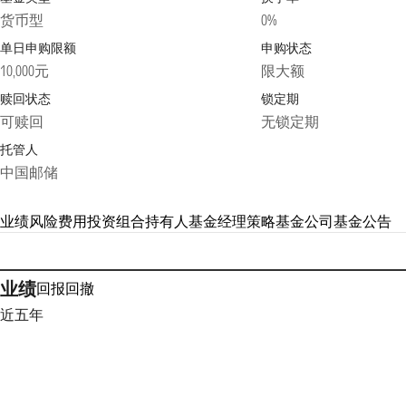
货币型
0%
单日申购限额
申购状态
10,000元
限大额
赎回状态
锁定期
可赎回
无锁定期
托管人
中国邮储
业绩
风险
费用
投资组合
持有人
基金经理
策略
基金公司
基金公告
业绩
回报
回撤
近五年