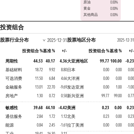
原油
0.00%
黄金
0.00%
其他商品
0.00%
投资组合
股票行业分布
股票地区分布
2025-12-31
2025-12-31
投资组合 %
基准 %
+/-
投资组合 %
基准 %
+/-
周期性
44.53
40.17
4.36
大亚洲地区
99.77
100.00
-0.23
基础材料
18.72
9.92
8.80
日本
0.00
0.00
0.00
可选消费
11.50
6.84
4.66
大洋洲
0.00
0.00
0.00
金融服务
13.01
22.70
-9.69
发达亚洲
0.00
1.00
-1.00
房地产
1.30
0.72
0.58
新兴亚洲
99.77
99.00
0.77
敏感性
39.68
44.10
-4.42
美洲
0.23
0.00
0.23
通信服务
2.84
1.72
1.12
北美
0.23
0.00
0.23
能源
0.84
2.45
-1.61
拉丁美洲
0.00
0.00
0.00
工业
19.41
16.30
3.11