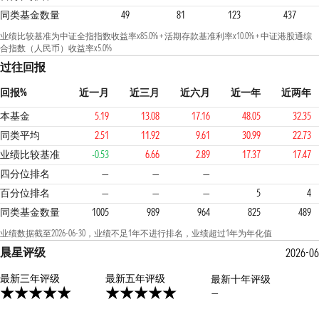
同类基金数量
49
81
123
437
业绩比较基准为中证全指指数收益率x85.0% + 活期存款基准利率x10.0% + 中证港股通综
合指数（人民币）收益率x5.0%
过往回报
回报%
近一月
近三月
近六月
近一年
近两年
本基金
5.19
13.08
17.16
48.05
32.35
同类平均
2.51
11.92
9.61
30.99
22.73
业绩比较基准
-0.53
6.66
2.89
17.37
17.47
1
1
1
四分位排名
—
—
—
百分位排名
—
—
—
5
4
同类基金数量
1005
989
964
825
489
业绩数据截至2026-06-30，业绩不足1年不进行排名，业绩超过1年为年化值
晨星评级
2026-06
最新三年评级
5星
最新五年评级
最新十年评级
—