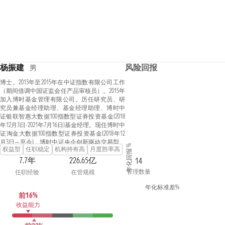
杨振建
风险回报
男
博士。2013年至2015年在中证指数有限公司工作
（期间借调中国证监会任产品审核员）。2015年
加入博时基金管理有限公司。历任研究员、研
究员兼基金经理助理、基金经理助理、博时中
证银联智惠大数据100指数型证券投资基金(2018
年12月3日-2021年7月16日)基金经理。现任博时中
证淘金大数据100指数型证券投资基金(2018年12
月3日—至今)、博时中证央企创新驱动交易型开
年化回报 %
权益型
任职稳定
机构持有高
月度胜率高
放式指数证券投资基金(2019年9月20日—至今)、
博时中证央企创新驱动交易型开放式指数证券
7.7年
226.65亿
14
投资基金联接基金(2019年11月13日—至今)、博时
管理数量
任职经验
在管规模
裕富沪深300指数证券投资基金(2020年12月23日—
至今)、博时中证500增强策略交易型开放式指数
年化标准差%
证券投资基金(2023年3月3日—至今)、博时中证
前16%
国新央企现代能源交易型开放式指数证券投资
收益能力
基金(2023年7月27日—至今)、博时中证1000增强
策略交易型开放式指数证券投资基金(2023年11月