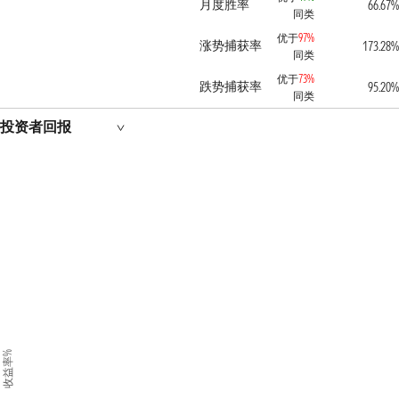
月度胜率
66.67%
同类
优于
97%
涨势捕获率
173.28%
同类
优于
73%
跌势捕获率
95.20%
同类
投资者回报
收益率%