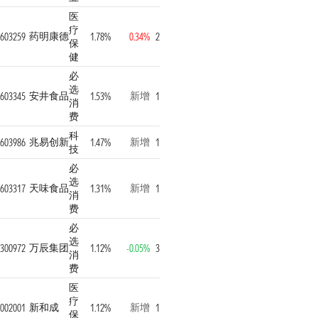
医
疗
药明康德
603259
1.78%
0.34%
2
保
健
必
选
安井食品
新增
603345
1.53%
1
消
费
科
兆易创新
新增
603986
1.47%
1
技
必
选
天味食品
新增
603317
1.31%
1
消
费
必
选
万辰集团
300972
1.12%
-0.05%
3
消
费
医
疗
新和成
新增
002001
1.12%
1
保