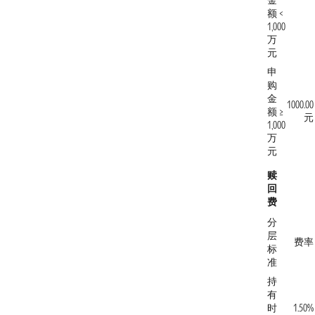
金
额 <
1,000
万
元
申
购
金
1000.00
额 ≥
元
1,000
万
元
赎
回
费
分
层
费率
标
准
持
有
时
1.50%