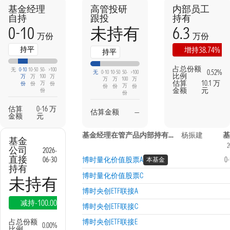
基金经理
高管投研
内部员工
自持
跟投
持有
0-10
6.3
未持有
万份
万份
持平
38.74%
增持
持平
占总份额
无
0-10
10-50
50-
>100
0.52%
无
0-10
10-50
50-
>100
比例
万
万
100
万
万
万
100
万
估算
10.1 万
万
份
份
份
万
份
份
份
金额
元
份
份
估算
0-16 万
估算金额
—
金额
元
基金经理在管产品内部持有信息
杨振建
基
基金
2
公司
2026-
直接
06-30
博时量化价值股票A
0
本基金
持有
博时量化价值股票C
未持有
博时央创ETF联接A
-100.00%
减持
博时央创ETF联接C
占总份额
博时央创ETF联接E
0.00%
比例