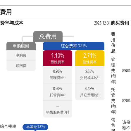
费用
费率与成本
购买费用
2025-12-31
费
总费用
用
信
申购赎回
综合费率 3.81%
息
1.10%
2.71%
申购费
管
显性费率
隐性费率
理
赎回费
费
0.90%
0.90%
2.53%
(每
管理费(年)
交易成本(估)
年)
0.20%
0.18%
托
管
托管费(年)
其它费用(估)
费
0.20%
—
(每
年)
销售服务费(年)
销
该份
售
综合费率
本基金 3.81%
额不
服