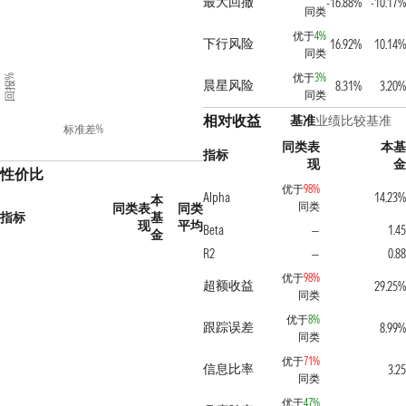
最大回撤
-16.88%
-10.17%
同类
优于
4%
下行风险
16.92%
10.14%
同类
优于
3%
回报%
晨星风险
8.31%
3.20%
同类
相对收益
基准
业绩比较基准
标准差%
同类表
本基
指标
现
金
性价比
优于
98%
Alpha
14.23%
本
同类
同类表
同类
指标
基
现
平均
Beta
1.45
—
金
R2
0.88
—
优于
98%
超额收益
29.25%
同类
优于
8%
跟踪误差
8.99%
同类
优于
71%
信息比率
3.25
同类
优于
47%