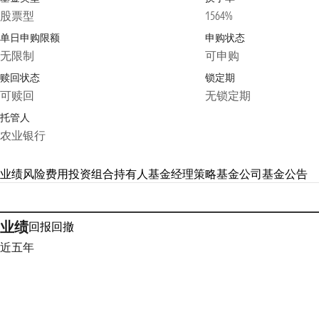
股票型
1564%
单日申购限额
申购状态
无限制
可申购
赎回状态
锁定期
可赎回
无锁定期
托管人
农业银行
业绩
风险
费用
投资组合
持有人
基金经理
策略
基金公司
基金公告
业绩
回报
回撤
近五年