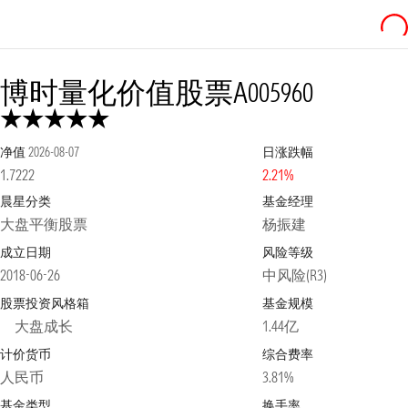
博时量化价值股票A
005960
净值
2026-08-07
日涨跌幅
1.7222
2.21%
晨星分类
基金经理
大盘平衡股票
杨振建
成立日期
风险等级
2018-06-26
中风险(R3)
股票投资风格箱
基金规模
大盘成长
1.44亿
计价货币
综合费率
人民币
3.81%
基金类型
换手率