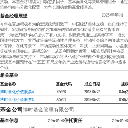
扰动。本基金将继续采用动态多因子、基本面量化等策略管理组合，通过
策略均衡与分散化配置，力争长期稳健跑赢业绩基准。
2025年年报
基金经理展望
今年在更加积极有为的宏观政策刺激下，中国经济整体企稳，出口保持了
韧性。宏观政策明确实施“更加积极的财政政策”和“适度宽松的货币政
策”，为经济回升向好提供了有力支撑。财政政策通过提高赤字率、增发
国债持续发力，货币政策保持流动性合理充裕，推动社会综合融资成本稳
中有降。在此背景下，市场流动性整体充裕，科技、上游周期品、小盘股
等板块表现突出。展望2026年，从盈利预期角度看，A股市场预计将在盈
利驱动与政策支持下，市场驱动力将从估值扩张转向企业盈利改善预期。
宏观基本面预计在“十五五”开局之年的产业政策与流动性宽松环境中逐步
企稳。
相关基金
基金名称
基金代码
成立日期
规
博时量化价值股票A
005960
2018-06-26
0.46
博时量化价值股票C
005961
2018-06-26
0.98
基金公司
博时基金管理有限公司
基本信息
信托责任
2026-06-30
2026-06-30