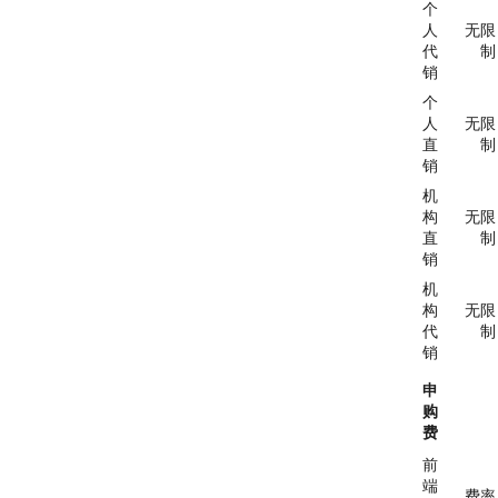
个
人
无限
代
制
销
个
人
无限
直
制
销
机
构
无限
直
制
销
机
构
无限
代
制
销
申
购
费
前
端
费率