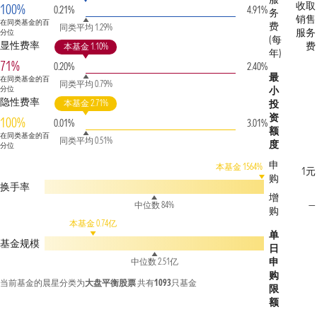
收取
100%
0.21%
4.91%
务
销售
在同类基金的百
费
同类平均 1.29%
服务
分位
(每
显性费率
费
本基金 1.10%
年)
71%
0.20%
2.40%
最
在同类基金的百
同类平均 0.79%
分位
小
隐性费率
本基金 2.71%
投
资
100%
0.01%
3.01%
额
在同类基金的百
同类平均 0.51%
度
分位
申
本基金 1564%
1元
购
换手率
增
—
中位数 84%
购
本基金 0.74亿
单
基金规模
日
申
中位数 2.51亿
购
当前基金的晨星分类为
大盘平衡股票
共有
1093
只基金
限
额