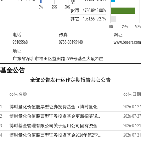
型
0%
25%
50%
货币
4786.89
43.00%
其它
1031.55
9.27%
0%
25%
50%
电话
传真
网址
95105568
0755-83195140
www.bosera.com
地址
广东省深圳市福田区益田路5999号基金大厦21层
基金公告
全部公告
发行运作
定期报告
其它公告
公告名称
公告日期
1
博时量化价值股票型证券投资基金（博时量化价值股票A）基金产品资料概要更新
2026-07-27
2
博时量化价值股票型证券投资基金更新招募说明书
2026-07-27
3
博时基金管理有限公司关于运用公司固有资金投资旗下权益类公募基金的公告
2026-07-21
4
博时量化价值股票型证券投资基金2026年第2季度报告
2026-07-21