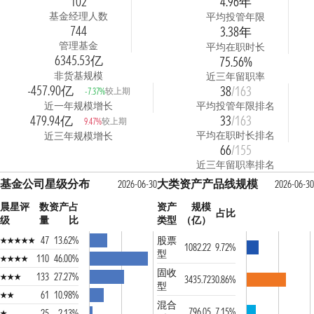
102
4.96年
基金经理人数
平均投管年限
744
3.38年
管理基金
平均在职时长
6345.53亿
75.56%
非货基规模
近三年留职率
-457.90亿
38
/163
较上期
-7.37%
近一年规模增长
平均投管年限排名
479.94亿
33
/163
较上期
9.47%
平均在职时长排名
近三年规模增长
66
/155
近三年留职率排名
基金公司星级分布
大类资产产品线规模
2026-06-30
2026-06-30
晨星评
数
资产占
资产
规模
占比
级
量
比
类型
（亿）
47
13.62%
股票
1082.22
9.72%
型
110
46.00%
固收
133
27.27%
3435.72
30.86%
型
61
10.98%
混合
796.05
7.15%
25
2.13%