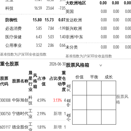
大欧洲地区
0.00
0.00
0.00
科技
16.59
23.64
-7.05
英国
0.00
0.00
0.00
防御性
15.80
15.73
0.07
发达欧洲
0.00
0.00
0.00
必选消费
5.85
7.84
-1.99
新兴欧洲
0.00
0.00
0.00
医疗保健
6.43
5.03
1.40
非洲/中东
0.00
0.00
0.00
公用事业
3.52
2.86
0.66
未分类
0.00
0.00
0.00
基准指数为沪深300全收益指数
基准指数为沪深300全收益指数
重仓股票
2026-06-30
股票风格箱
晨
重
风
价值
平衡
成长
股票
星
占净
占比变
仓
股票名称
格
代码
行
值
动
季
箱
大盘
业
度
股票风
科
中际旭创
300308
4.59%
3.13%
4
中盘
格
技
工
宁德时代
新增
300750
2.19%
1
小盘
业
工
德业股份
新增
605117
1.81%
1
业