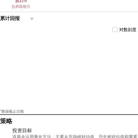
前22%
2日—至今)、博时中证红利低波动100交易型开放
抗风险能力
式指数证券投资基金(2024年4月16日—至今)、博
时中证红利低波动100交易型开放式指数证券投
资基金联接基金(2024年7月19日—至今)的基金经
累计回报
理。
对数刻度
*数据截止日期:
策略
投资目标
该基金运用量化方法，主要从市场相对估值、历史相对估值和重要