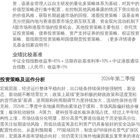
资，该基金管理人以自主研发的量化多策略体系为基础，对其中的
价值型策略进行集中配置，在控制其他风格暴露的情况下突出组合
的价值风格，获取长期超越市场的回报。港股投资策略：该基金将
充分挖掘内地与香港股票市场交易互联互通、资金双向流动机制下
A股市场和港股市场的投资机会。其他投资策略主要包括：存托凭
证投资策略、债券投资策略、资产支持证券的投资策略、权证投资
策略、股指期货投资策略和国债期货投资策略。 （更多详情请参
见基金招募说明书）
业绩比较基准
中证全指指数收益率×85%＋活期存款基准利率×10%＋中证港股通综
合指数（人民币）收益率×5%
2026年第二季报
投资策略及运作分析
宏观层面，经济运行整体平稳向好，出口链条持续保持较强韧性，新业
态、新动能不断培育壮大；政策上延续"更加积极的财政政策和适度宽松
的货币政策"基调，逆周期和跨周期调节力度持续加大，流动性保持合理
充裕。2026年二季度中东地缘局势由紧张趋于缓和，市场风险偏好稳步修
复；板块轮动较快，AI算力、硬科技等成长板块表现占优。经过上半年结
构性上涨，市场估值分化明显，部分高景气赛道估值处于历史较高分位、
需关注短期波动风险，而低估值蓝筹及红利资产仍具备较好的安全边际与
配置性价比。从盈利预期看，PPI延续回升，制造业PMI保持在景气扩张区
间，宏观基本面有望稳步向好，但仍需关注海外地缘因素反复带来的潜在