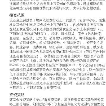
股东增持价格三个 方向衡量上市公司的估值高低，设计相应的量
化策略选出具有估值优势的股票进行投资， 力求获取超额收益。
投资范围
该基金主要投资于境内依法发行或上市的股票（包含中小板、创业
板及其他经中国证 监会核准上市的股票）、内地与香港股票市场
交易互联互通机制下允许投资的香港联合交 易所上市的股票（以
下简称“港股通标的股票”）、权证、股指期货、债券（包含国债、
金融债、企业债、公司债、公开发行的次级债、可转换债券、央行
票据、短期融资券、超 短期融资券、中期票据等）、资产支持证
券、同业存单、债券回购、银行存款、国债期货 和现金，以及法
律法规或中国证监会允许基金投资的其他金融工具（但须符合中国
证监会 的相关规定）。 该基金的投资组合比例为：股票资产占基
金资产的 80%—95%，港股通标的股票的投 资比例为股票资产的
0%-50%；权证投资比例为基金资产净值的 0-3%；每个交易日日终在
扣除股指期货和国债期货合约需缴纳的交易保证金后，应当保持不
低于基金资产净值 5%的现金或到期日在一年以内的政府债券，其
中现金不包括结算备付金、存出保证金、应 收申购款等。 如法律
法规或监管机构以后允许基金投资其他品种，基金管理人在履行适
当程序后， 可以将其纳入投资范围。
投资策略
该基金投资策略主要由A股投资策略、港股投资策略和其他投资策
略三部分组成。A股投资策略：该基金运用量化方法进行价值型投