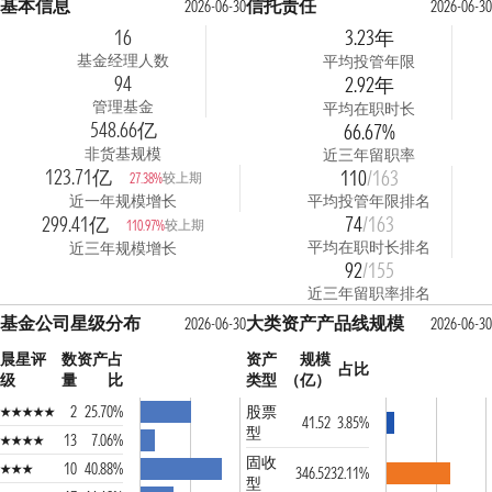
基本信息
信托责任
2026-06-30
2026-06-30
16
3.23年
基金经理人数
平均投管年限
94
2.92年
管理基金
平均在职时长
548.66亿
66.67%
非货基规模
近三年留职率
123.71亿
110
/163
较上期
27.38%
近一年规模增长
平均投管年限排名
299.41亿
74
/163
较上期
110.97%
平均在职时长排名
近三年规模增长
92
/155
近三年留职率排名
基金公司星级分布
大类资产产品线规模
2026-06-30
2026-06-30
晨星评
数
资产占
资产
规模
占比
级
量
比
类型
（亿）
2
25.70%
股票
41.52
3.85%
型
13
7.06%
固收
10
40.88%
346.52
32.11%
型