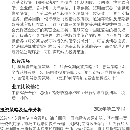
该基金投资于国内依法发行的债券（包括国债、金融债、地方政府
债、企业债、公司债、央行票据、中期票据、短期融资券（含超短
期融资券）、可分离交易可转债的纯债部分、次级债）、资产支持
证券、债券回购、银行存款（包括协议存款、通知存款以及定期存
款等其它银行存款）、同业存单及国债期货等法律法规或中国证监
会允许基金投资的其它金融工具，但须符合中国证监会的相关规
定。该基金不参与股票、权证等权益类资产的投资，也不参与可转
换债券（可分离交易可转债的纯债部分除外）、可交换债券投资。
如法律法规或监管机构以后允许基金投资其他品种，基金管理人在
履行适当程序后，可以将其纳入投资范围。
投资策略
1、类属资产配置策略；2、组合久期配置策略；3、息差策略；4、
个券选择策略；5、信用债投资策略；6、资产支持证券投资策略；
7、国债期货投资策略。 （更多详情请参见基金招募说明书）
业绩比较基准
中债综合全价（总值）指数收益率×90%＋银行活期存款利率（税
后）×10%
2026年第二季报
投资策略及运作分析
2026 年4-5 月美伊冲突缓和、油价回落，国内经济边际走弱，基本面与宽
松资金共振，市场由短端切换至长端，期限利差持续压缩；6 月央行加大
流动性回笼力度校正市场宽松预期引发债市短期调整，月末新增隔夜逆回