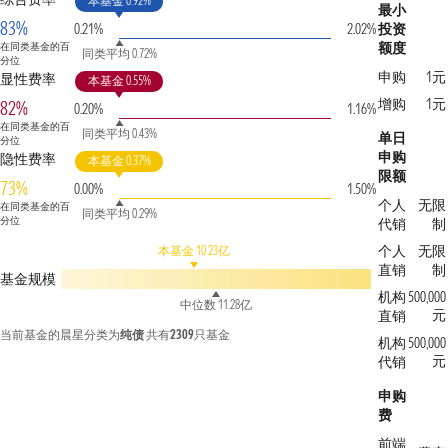
本基金 0.92%
最小
83%
0.21%
2.02%
投资
额度
在同类基金的百
同类平均 0.72%
分位
申购
1元
显性费率
本基金 0.55%
增购
1元
82%
0.20%
1.16%
在同类基金的百
同类平均 0.43%
单日
分位
申购
隐性费率
本基金 0.37%
限额
73%
0.00%
1.50%
个人
无限
在同类基金的百
同类平均 0.29%
分位
代销
制
个人
无限
本基金 10.23亿
直销
制
基金规模
机构
500,000
中位数 11.28亿
元
直销
当前基金的晨星分类为
纯债
共有
2309
只基金
机构
500,000
元
代销
申购
费
前端