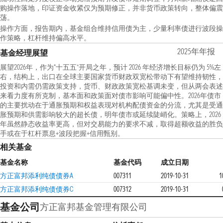
购操作落地，印证资金收紧仅为预期修正，并非货币政策转向，整体偏震
荡。
操作方面，报告期内，基金组合维持信用债为主，少量利率债进行波段操
作策略，杠杆维持偏高水平。
2025年年报
基金经理展望
展望2026年，作为“十五五”开局之年，预计 2026 年经济增长目标仍为 5%左
右，结构上，出口在全球主要国家货币财政双宽松带动下有望维持韧性，
投资和内需仍需政策支持，货币、财政政策宽松基调未变，但从两会表述
来看力度有所克制，基本面和政策面对债市影响可能偏中性。2026年债市
的主要扰动在于通胀预期和权益表现对机构配债资金的分流，尤其是受通
胀预期和供需影响较大的超长债，明年债市或延续陡峭化。策略上，2026
年虽然静态收益率更高，但对交易能力的要求不减，取得超额收益的胜负
手或在于杠杆票息+波段把握+信用甄别。
相关基金
基金名称
基金代码
成立日期
方正富邦添利纯债债券A
007311
2019-10-31
1
方正富邦添利纯债债券C
007312
2019-10-31
基金公司
方正富邦基金管理有限公司