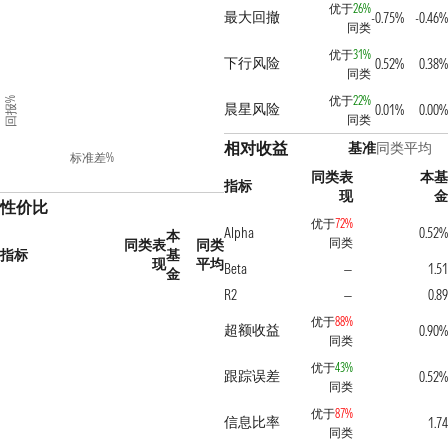
优于
26%
最大回撤
-0.75%
-0.46%
同类
优于
31%
下行风险
0.52%
0.38%
同类
优于
22%
回报%
晨星风险
0.01%
0.00%
同类
相对收益
基准
同类平均
标准差%
同类表
本基
指标
现
金
性价比
优于
72%
Alpha
0.52%
本
同类
同类表
同类
指标
基
现
平均
Beta
1.51
—
金
R2
0.89
—
优于
88%
超额收益
0.90%
同类
优于
43%
跟踪误差
0.52%
同类
优于
87%
信息比率
1.74
同类