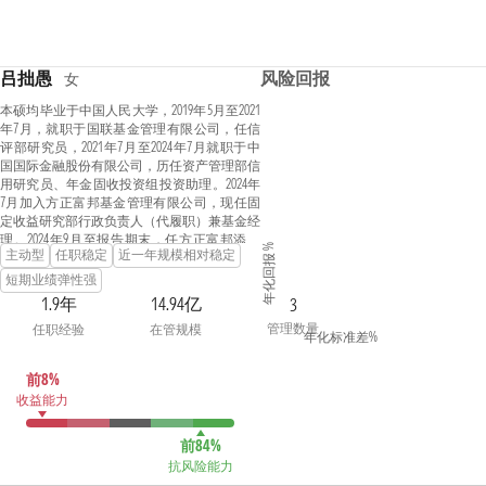
吕拙愚
风险回报
女
本硕均毕业于中国人民大学，2019年5月至2021
年7月，就职于国联基金管理有限公司，任信
评部研究员，2021年7月至2024年7月就职于中
国国际金融股份有限公司，历任资产管理部信
用研究员、年金固收投资组投资助理。2024年
7月加入方正富邦基金管理有限公司，现任固
定收益研究部行政负责人（代履职）兼基金经
理。2024年9月至报告期末，任方正富邦添利
年化回报 %
主动型
任职稳定
近一年规模相对稳定
纯债债券型证券投资基金基金经理。
短期业绩弹性强
1.9年
14.94亿
3
管理数量
任职经验
在管规模
年化标准差%
前8%
收益能力
前84%
抗风险能力