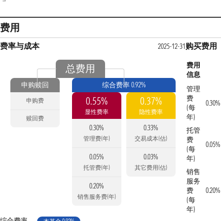
费用
费率与成本
购买费用
2025-12-31
费用
总费用
信息
申购赎回
综合费率 0.92%
管理
费
0.55%
0.37%
申购费
0.30%
(每
显性费率
隐性费率
年)
赎回费
0.30%
0.33%
托管
管理费(年)
交易成本(估)
费
0.05%
(每
0.05%
0.03%
年)
托管费(年)
其它费用(估)
销售
服务
0.20%
费
0.20%
销售服务费(年)
(每
年)
综合费率