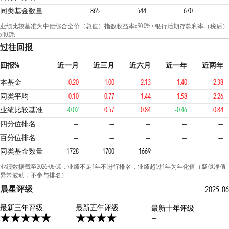
同类基金数量
865
544
670
业绩比较基准为中债综合全价（总值）指数收益率x90.0% + 银行活期存款利率（税后）
x10.0%
过往回报
回报%
近一月
近三月
近六月
近一年
近两年
本基金
0.20
1.00
2.13
1.40
2.38
同类平均
0.10
0.77
1.44
1.58
2.26
业绩比较基准
-0.02
0.57
0.84
-0.46
0.84
四分位排名
—
—
—
—
—
百分位排名
—
—
—
—
—
同类基金数量
1728
1700
1669
—
—
业绩数据截至2026-06-30，业绩不足1年不进行排名，业绩超过1年为年化值（疑似净值
异常波动，不参与排名）
晨星评级
2025-06
最新三年评级
4星
最新五年评级
最新十年评级
—