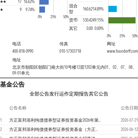
17
16.62%
混合
160.62
14.89%
9
9.74%
型
0%
25%
50%
货币
530.42
49.15%
其它
0.00
0.00%
0%
25%
50%
电话
传真
网址
400-818-0990
010-57303718
www.founderff.com
地址
北京市朝阳区朝阳门南大街10号楼12层1202单元内01、02、07、08、
09-01单元
基金公告
全部公告
发行运作
定期报告
其它公告
公告名称
公告日期
1
方正富邦添利纯债债券型证券投资基金2026年第二季度报告
2026-07-21
2
方正富邦添利纯债债券型证券投资基金（方正富邦添利纯债C份额）基金产品资料概要（更新）
2026-06-12