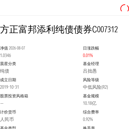
方正富邦添利纯债债券C
007312
净值
2026-08-07
日涨跌幅
1.0346
0.01%
晨星分类
基金经理
纯债
吕拙愚
成立日期
风险等级
2019-10-31
中低风险(R2)
股票投资风格箱
基金规模
—
10.18亿
计价货币
综合费率
人民币
0.92%
基金类型
换手率