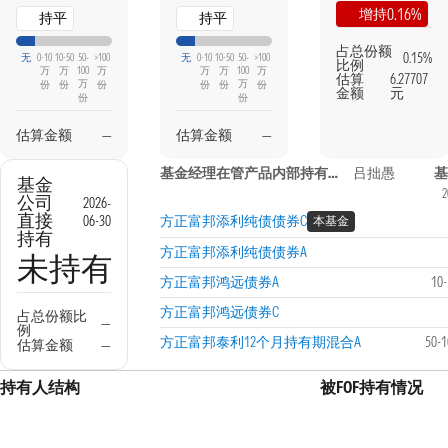
0.16%
增持
持平
持平
占总份额
0.15%
无
0-10
10-50
50-
>100
无
0-10
10-50
50-
>100
比例
万
万
100
万
万
万
100
万
估算
6.27707
万
万
份
份
份
份
份
份
金额
元
份
份
估算金额
—
估算金额
—
基金经理在管产品内部持有信息
吕拙愚
基
基金
2
公司
2026-
直接
06-30
方正富邦添利纯债债券C
本基金
持有
方正富邦添利纯债债券A
未持有
方正富邦鸿远债券A
10
方正富邦鸿远债券C
占总份额比
—
例
方正富邦泰利12个月持有期混合A
50-
估算金额
—
持有人结构
被FOF持有情况