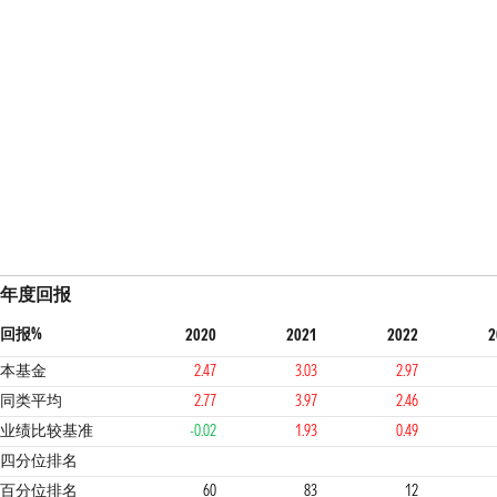
年度回报
回报%
2020
2021
2022
2
本基金
2.47
3.03
2.97
同类平均
2.77
3.97
2.46
业绩比较基准
-0.02
1.93
0.49
3
4
1
1
四分位排名
百分位排名
60
83
12