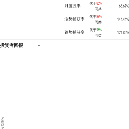
优于
85%
月度胜率
66.67%
同类
优于
89%
涨势捕获率
144.44%
同类
优于
36%
跌势捕获率
121.85%
同类
投资者回报
收益率%