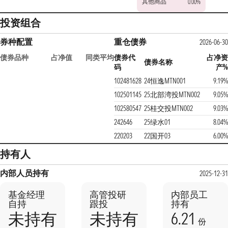
其他商品
0.00%
投资组合
券种配置
重仓债券
2026-06-30
债券品种
占净值
同类平均
债券代
占净资
债券名称
码
产%
102481628
24恒逸MTN001
9.19%
102501145
25北部湾投MTN002
9.05%
102580547
25桂交投MTN002
9.03%
242646
25绿水01
8.04%
220203
22国开03
6.00%
持有人
内部人员持有
2025-12-31
基金经理
高管投研
内部员工
自持
跟投
持有
6.21
未持有
未持有
份