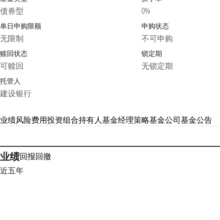
债券型
0%
单日申购限额
申购状态
无限制
不可申购
赎回状态
锁定期
可赎回
无锁定期
托管人
建设银行
业绩
风险
费用
投资组合
持有人
基金经理
策略
基金公司
基金公告
业绩
回报
回撤
近五年