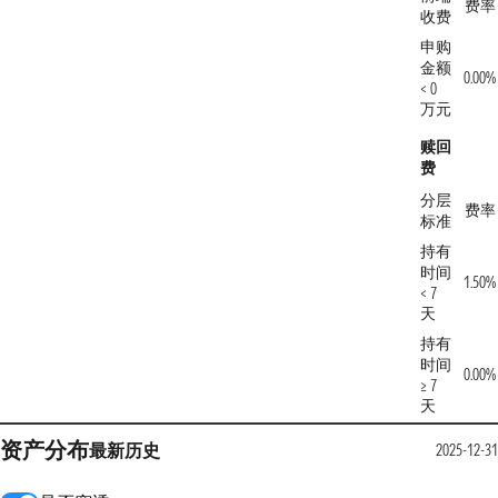
费率
收费
申购
金额
0.00%
< 0
万元
赎回
费
分层
费率
标准
持有
时间
1.50%
< 7
天
持有
时间
0.00%
≥ 7
天
资产分布
最新
历史
2025-12-31