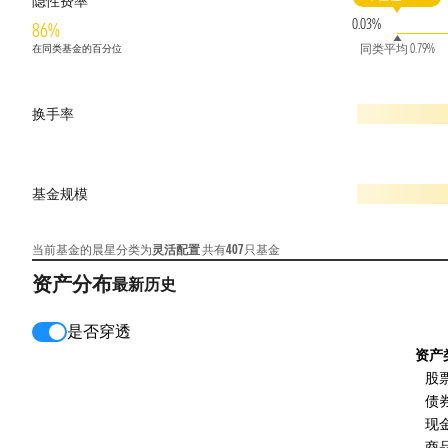
隐性费率
0.03%
86%
同类平均 0.79%
在同类基金的百分位
换手率
基金规模
当前基金的晨星分类为
灵活配置
共有
407
只基金
资产分布
最新
历史
是否穿透
资产
股
债
现
商