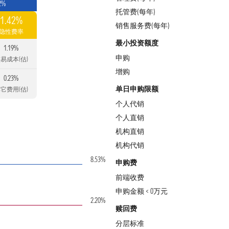
2%
托管费(每年)
1.42%
销售服务费(每年)
隐性费率
最小投资额度
1.19%
申购
易成本(估)
增购
0.23%
单日申购限额
它费用(估)
个人代销
个人直销
机构直销
机构代销
8.53%
申购费
前端收费
申购金额 < 0万元
2.20%
赎回费
分层标准