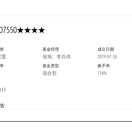
4星
07550
类
基金经理
成立日期
配置
张旭、李兵伟
2019-07-26
率
基金类型
换手率
混合型
754%
银行
告