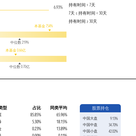
持有时间 < 7天
6.93%
7天 ≤ 持有时间 < 30天
持有时间 ≥ 30天
本基金 754%
中位数 219%
本基金 0.66亿
中位数 0.70亿
类型
占比
同类平均
股票持仓
票
85.85%
65.96%
中国大盘
9.13%
券
5.30%
18.15%
中国中盘
34.70%
金
0.23%
13.89%
中国小盘
42.02%
品
0.00%
0.11%