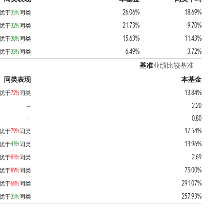
26.06%
18.69%
优于
35%
同类
-21.73%
-9.70%
优于
32%
同类
15.63%
11.43%
优于
38%
同类
6.49%
3.72%
优于
35%
同类
基准
业绩比较基准
同类表现
本基金
13.84%
优于
72%
同类
2.20
—
0.80
—
37.54%
优于
79%
同类
13.96%
优于
43%
同类
2.69
优于
85%
同类
75.00%
优于
89%
同类
291.07%
优于
68%
同类
257.93%
优于
35%
同类