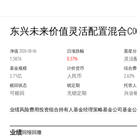
东兴未来价值灵活配置混合C
0
净值
2026-08-06
日涨跌幅
晨星分
1.5876
0.37%
灵活
基金规模
计价货币
综合费
2.71亿
人民币
2.62%
赎回状态
锁定期
托管人
可赎回
无锁定期
兴业
业绩
风险
费用
投资组合
持有人
基金经理
策略
基金公司
基金公
业绩
回报
回撤