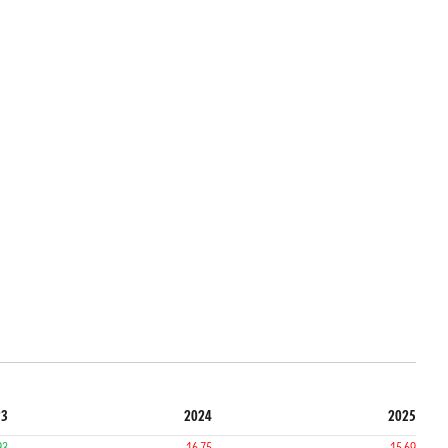
23
2024
2025