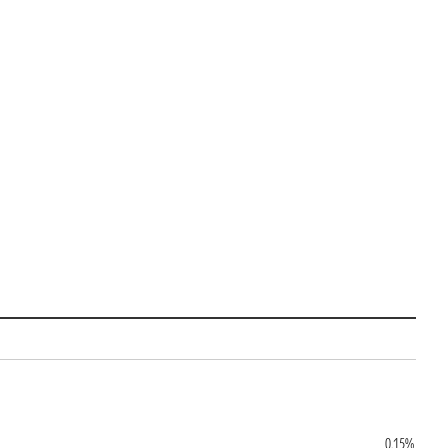
0.15%