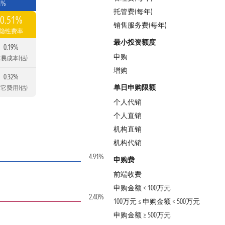
1%
托管费(每年)
0.51%
销售服务费(每年)
隐性费率
最小投资额度
0.19%
申购
易成本(估)
增购
0.32%
单日申购限额
它费用(估)
个人代销
个人直销
机构直销
机构代销
4.91%
申购费
前端收费
申购金额 < 100万元
2.40%
100万元 ≤ 申购金额 < 500万元
申购金额 ≥ 500万元