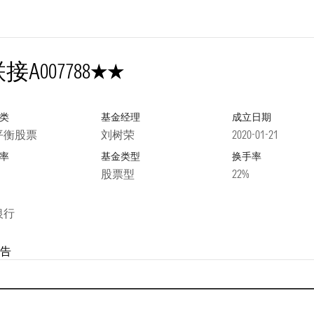
2星
联接A
007788
类
基金经理
成立日期
平衡股票
刘树荣
2020-01-21
率
基金类型
换手率
股票型
22%
银行
告