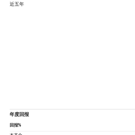
近五年
年度回报
回报%