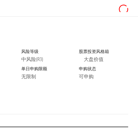
风险等级
股票投资风格箱
中风险(R3)
大盘价值
单日申购限额
申购状态
无限制
可申购