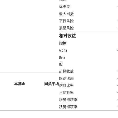
标准差
最大回撤
下行风险
晨星风险
相对收益
指标
Alpha
Beta
R2
超额收益
跟踪误差
本基金
同类平均
信息比率
月度胜率
涨势捕获率
跌势捕获率