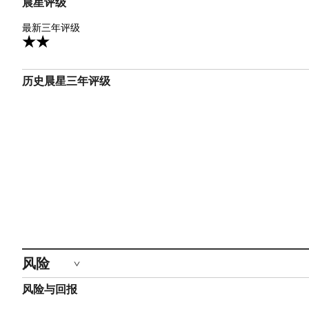
晨星评级
2星
最新三年评级
5
历史晨星三年评级
风险
风险与回报