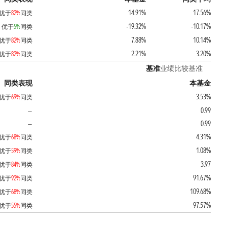
14.91%
17.56%
优于
82%
同类
-19.32%
-10.17%
优于
5%
同类
7.88%
10.14%
优于
82%
同类
2.21%
3.20%
优于
82%
同类
基准
业绩比较基准
同类表现
本基金
3.53%
优于
69%
同类
0.99
—
0.99
—
4.31%
优于
68%
同类
1.08%
优于
59%
同类
3.97
优于
84%
同类
91.67%
优于
92%
同类
109.68%
优于
68%
同类
97.57%
优于
55%
同类