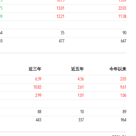
93
16.75
15.69
75
13.01
22.03
39
12.21
11.38
2
4
64
35
90
10
477
647
近三年
近五年
今年以来
6.39
4.56
2.05
10.82
2.61
9.61
2.99
1.01
1.06
1
4
88
10
89
443
337
964