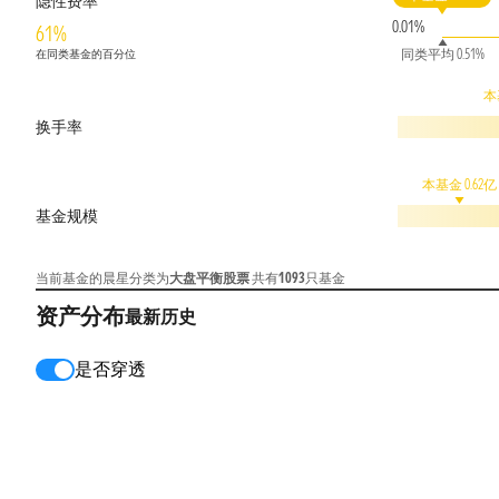
隐性费率
0.01%
61%
同类平均 0.51%
在同类基金的百分位
本
换手率
本基金 0.62亿
基金规模
当前基金的晨星分类为
大盘平衡股票
共有
1093
只基金
资产分布
最新
历史
是否穿透