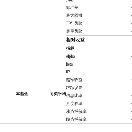
标准差
最大回撤
下行风险
晨星风险
相对收益
指标
Alpha
Beta
R2
超额收益
跟踪误差
本基金
同类平均
信息比率
月度胜率
涨势捕获率
跌势捕获率