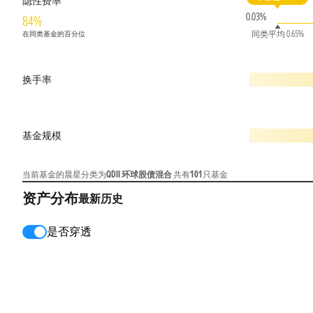
隐性费率
0.03%
84%
同类平均 0.65%
在同类基金的百分位
换手率
基金规模
当前基金的晨星分类为
QDII 环球股债混合
共有
101
只基金
资产分布
最新
历史
是否穿透