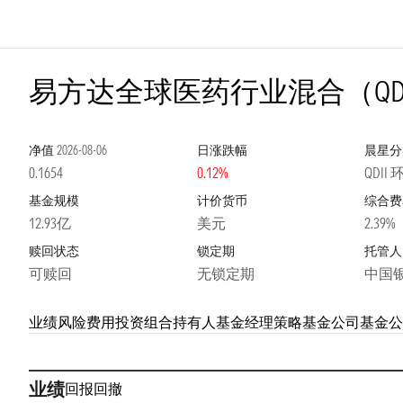
易方达全球医药行业混合（QD
净值
2026-08-06
日涨跌幅
晨星分
0.1654
0.12%
QDI
基金规模
计价货币
综合费
12.93亿
美元
2.39%
赎回状态
锁定期
托管人
可赎回
无锁定期
中国
业绩
风险
费用
投资组合
持有人
基金经理
策略
基金公司
基金公
业绩
回报
回撤