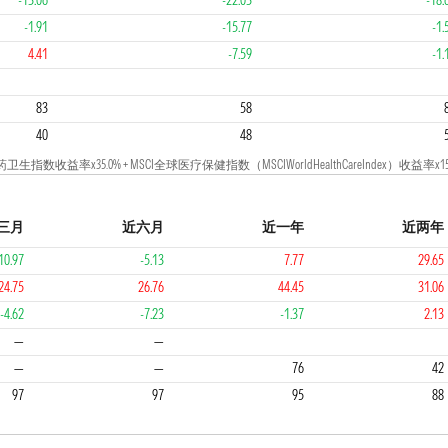
-13.06
-22.03
-18.
-1.91
-15.77
-1.
4.41
-7.59
-1.
3
4
83
58
40
48
x35.0% + MSCI全球医疗保健指数（MSCIWorldHealthCareIndex）收益率x15
三月
近六月
近一年
近两年
10.97
-5.13
7.77
29.65
24.75
26.76
44.45
31.06
-4.62
-7.23
-1.37
2.13
4
2
3
—
—
—
—
76
42
97
97
95
88