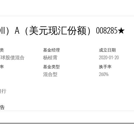
1星
II）A（美元现汇份额）
008285
类
基金经理
成立日期
I 环球股债混合
杨桢霄
2020-01-20
率
基金类型
换手率
混合型
260%
银行
告