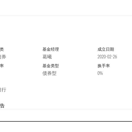
类
基金经理
成立日期
债券
葛曦
2020-02-26
率
基金类型
换手率
债券型
0%
银行
告