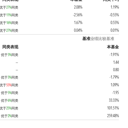
2.08%
1.19%
优于
27%
同类
-2.56%
-0.55%
优于
11%
同类
1.67%
0.55%
优于
16%
同类
0.04%
0.01%
优于
27%
同类
基准
业绩比较基准
同类表现
本基金
-1.91%
优于
3%
同类
1.44
—
0.80
—
-1.79%
优于
3%
同类
1.09%
优于
55%
同类
-1.95
优于
5%
同类
33.33%
优于
6%
同类
101.51%
优于
25%
同类
259.48%
优于
2%
同类