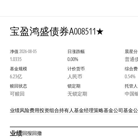
1星
宝盈鸿盛债券A
008511
净值
2026-08-05
日涨跌幅
晨星分
1.0335
0.00%
普通
基金规模
计价货币
综合费
6.23亿
人民币
0.54%
赎回状态
锁定期
托管人
可赎回
无锁定期
中国
业绩
风险
费用
投资组合
持有人
基金经理
策略
基金公司
基金公
业绩
回报
回撤