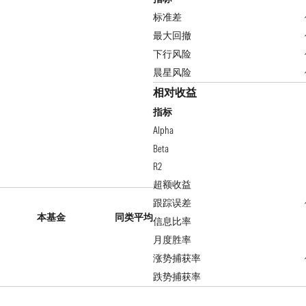
标准差
最大回撤
下行风险
晨星风险
相对收益
指标
Alpha
Beta
R2
超额收益
跟踪误差
本基金
同类平均
信息比率
月度胜率
涨势捕获率
跌势捕获率