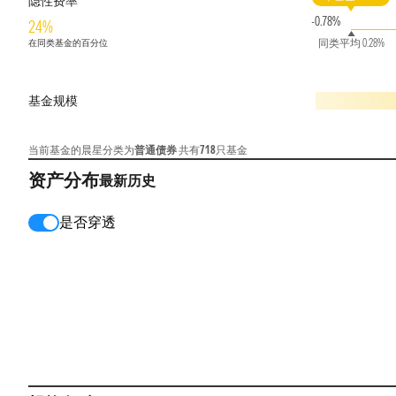
隐性费率
-0.78%
24%
同类平均 0.28%
在同类基金的百分位
基金规模
当前基金的晨星分类为
普通债券
共有
718
只基金
资产分布
最新
历史
是否穿透