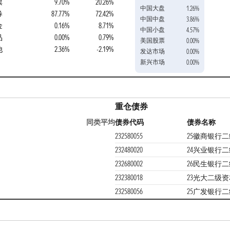
票
9.70%
20.26%
中国大盘
1.26%
券
87.77%
72.42%
中国中盘
3.86%
金
0.16%
8.71%
中国小盘
4.57%
品
0.00%
0.79%
美国股票
0.00%
他
2.36%
-2.19%
发达市场
0.00%
新兴市场
0.00%
重仓债券
同类平均
债券代码
债券名称
232580055
25徽商银行二
232480020
24兴业银行二
232680002
26民生银行二
232380018
23光大二级资
232580056
25广发银行二