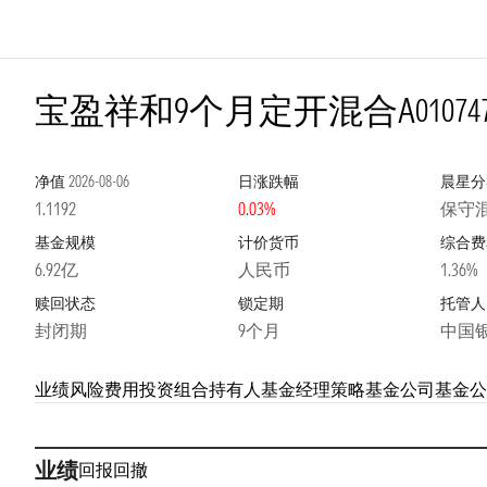
宝盈祥和9个月定开混合A
01074
净值
2026-08-06
日涨跌幅
晨星分
1.1192
0.03%
保守
基金规模
计价货币
综合费
6.92亿
人民币
1.36%
赎回状态
锁定期
托管人
封闭期
9个月
中国
业绩
风险
费用
投资组合
持有人
基金经理
策略
基金公司
基金公
业绩
回报
回撤