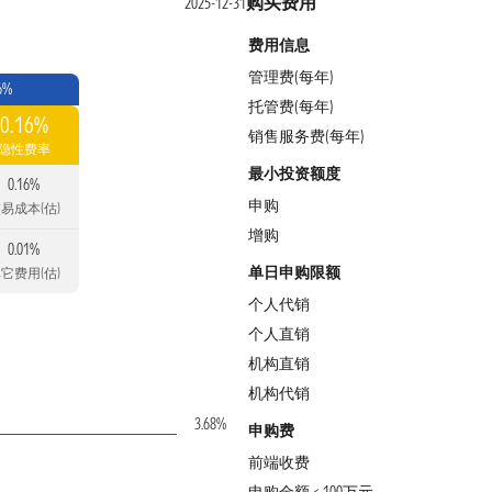
购买费用
2025-12-31
费用信息
管理费(每年)
6%
托管费(每年)
0.16%
销售服务费(每年)
隐性费率
最小投资额度
0.16%
申购
易成本(估)
增购
0.01%
单日申购限额
它费用(估)
个人代销
个人直销
机构直销
机构代销
3.68%
申购费
前端收费