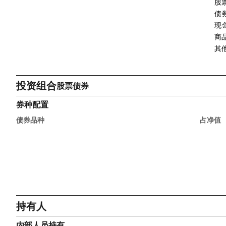
股
债
现
商
其
投资组合
股票
债券
券种配置
债券品种
占净值
持有人
内部人员持有