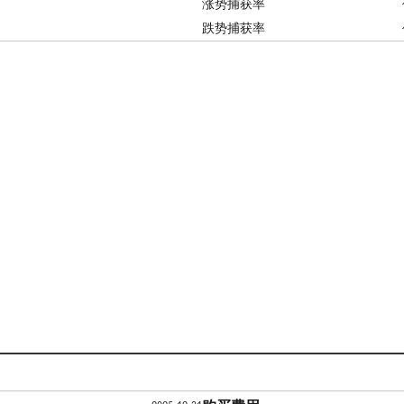
涨势捕获率
跌势捕获率