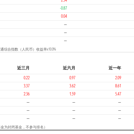
2.34
-0.87
0.04
—
—
—
港股通综合指数（人民币）收益率x10.0%
近三月
近六月
近一年
0.22
0.97
2.09
3.37
3.62
8.61
2.36
1.59
5.47
—
—
—
—
—
—
—
—
—
（该基金为封闭基金，不参与排名）