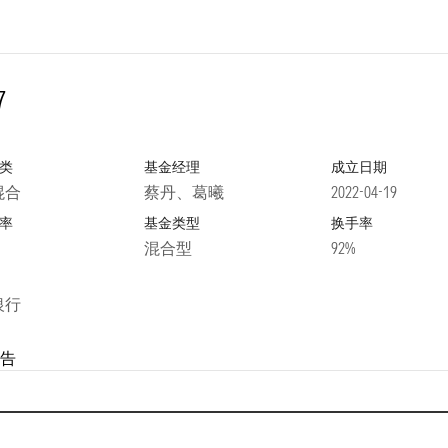
7
类
基金经理
成立日期
混合
蔡丹、葛曦
2022-04-19
率
基金类型
换手率
混合型
92%
银行
告