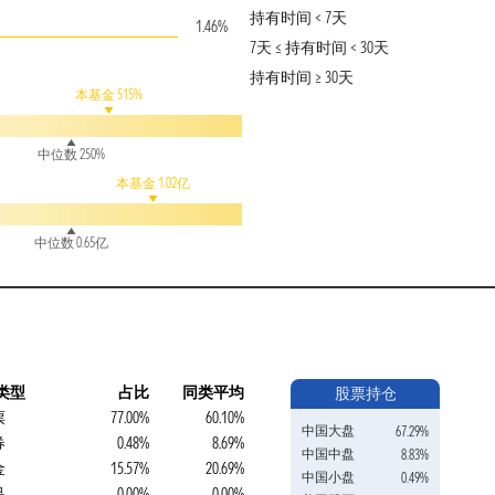
持有时间 < 7天
1.46%
7天 ≤ 持有时间 < 30天
持有时间 ≥ 30天
本基金 515%
中位数 250%
本基金 1.02亿
中位数 0.65亿
类型
占比
同类平均
股票持仓
票
77.00%
60.10%
中国大盘
67.29%
券
0.48%
8.69%
中国中盘
8.83%
金
15.57%
20.69%
中国小盘
0.49%
品
0.00%
0.00%