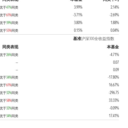
3.99%
2.14%
优于
47%
同类
-3.71%
-2.69%
优于
61%
同类
3.80%
1.88%
优于
39%
同类
0.15%
0.04%
优于
55%
同类
基准
沪深300全收益指数
同类表现
本基金
-4.71%
优于
26%
同类
0.07
—
0.09
—
-17.80%
优于
34%
同类
16.67%
优于
61%
同类
-296.75
优于
32%
同类
33.33%
优于
58%
同类
-0.09%
优于
32%
同类
17.41%
优于
34%
同类