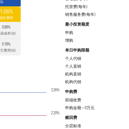
6%
托管费(每年)
1.06%
销售服务费(每年)
隐性费率
最小投资额度
0.88%
申购
易成本(估)
增购
0.18%
单日申购限额
它费用(估)
个人代销
个人直销
机构直销
机构代销
3.26%
申购费
前端收费
申购金额 < 0万元
2.20%
赎回费
分层标准