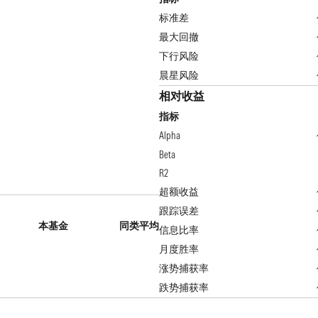
标准差
最大回撤
下行风险
晨星风险
相对收益
指标
Alpha
Beta
R2
超额收益
跟踪误差
本基金
同类平均
信息比率
月度胜率
涨势捕获率
跌势捕获率