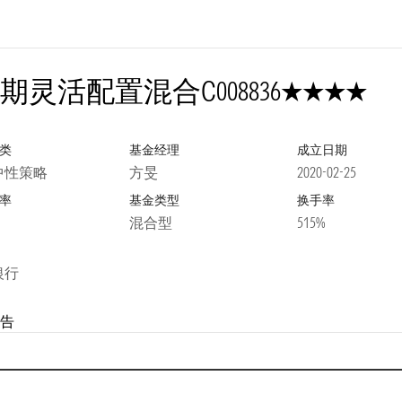
4星
期灵活配置混合C
008836
类
基金经理
成立日期
中性策略
方旻
2020-02-25
率
基金类型
换手率
混合型
515%
银行
告