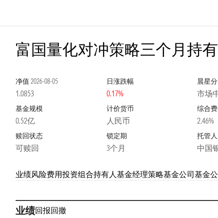
富国量化对冲策略三个月持有
净值
2026-08-05
日涨跌幅
晨星分
1.0853
0.17%
市场
基金规模
计价货币
综合费
0.52亿
人民币
2.46%
赎回状态
锁定期
托管人
可赎回
3个月
中国
业绩
风险
费用
投资组合
持有人
基金经理
策略
基金公司
基金公
业绩
回报
回撤