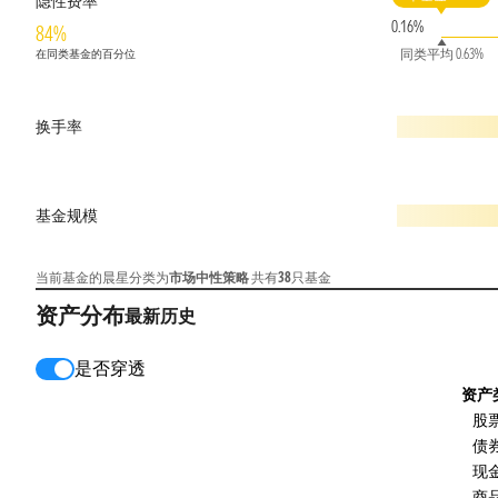
隐性费率
0.16%
84%
同类平均 0.63%
在同类基金的百分位
换手率
基金规模
当前基金的晨星分类为
市场中性策略
共有
38
只基金
资产分布
最新
历史
是否穿透
资产
股
债
现
商