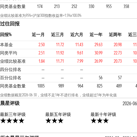
同类基金数量
174
213
252
330
955
358
业绩比较基准为95%×沪深300指数收益率+1.5%x100.0%
过往回报
回报%
近一月
近三月
近六月
近一年
近两年
近三
本基金
2.50
11.72
11.43
29.63
20.98
11
同类平均
2.51
11.92
9.61
30.99
22.73
10
业绩比较基准
1.84
11.71
7.99
26.99
20.73
10
3
3
2
四分位排名
—
—
—
百分位排名
—
—
—
56
57
同类基金数量
1005
989
964
825
489
业绩数据截至2026-06-30，业绩不足1年不进行排名，业绩超过1年为年化值
晨星评级
2026-06
最新三年评级
3星
最新五年评级
3星
最新十年评级