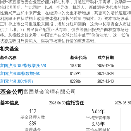
回升将直接改善企业定价能力和毛利率，并通过带动补库需求，驱动新一
轮利润周期。与此同时，以AI、半导体、机器人、新能源等为代表的战略
性新兴产业和未来产业，在经济中的比重不断增加，其更高的增长速度和
利润率正在从结构上改善整体盈利增长的质量与韧性。2）资本市场改革
正引导上市公司重视股东回报，增加分红和回购，这为中长期资金入市提
供了土壤。3）居民资产配置正从存款、债券等低回报资产向权益市场迁
移。从横线比较来看，中国资产在全球比较中处于“价值洼地”，这一低估
状态是吸引外资流入、驱动市场重估行情的重要基础。
相关基金
基金名称
基金代码
成立日期
富国沪深 300 指数增强 A/B
100038
2009-12-16
富国沪深300指数增强C
013291
2021-08-24
富国沪深 300 增强Y
022906
2024-12-13
基金公司
富国基金管理有限公司
基本信息
信托责任
2026-06-30
2026-06-30
112
5.65年
基金经理人数
平均投管年限
889
3.76年
管理基金
平均在职时长