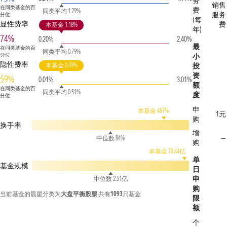
务
销售
在同类基金的百
费
同类平均 1.29%
服务
分位
(每
显性费率
费
本基金 1.18%
年)
74%
0.20%
2.40%
最
在同类基金的百
同类平均 0.79%
分位
小
隐性费率
本基金 0.49%
投
资
59%
0.01%
3.01%
额
在同类基金的百
同类平均 0.51%
度
分位
申
本基金 487%
1元
购
换手率
增
—
中位数 84%
购
本基金 78.44亿
单
基金规模
日
申
中位数 2.51亿
购
当前基金的晨星分类为
大盘平衡股票
共有
1093
只基金
限
额
个