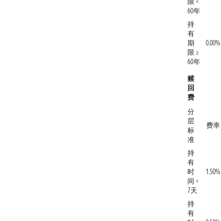
限 <
60年
持
有
期
0.00%
限 ≥
60年
赎
回
费
分
层
费率
标
准
持
有
时
1.50%
间 <
7天
持
有