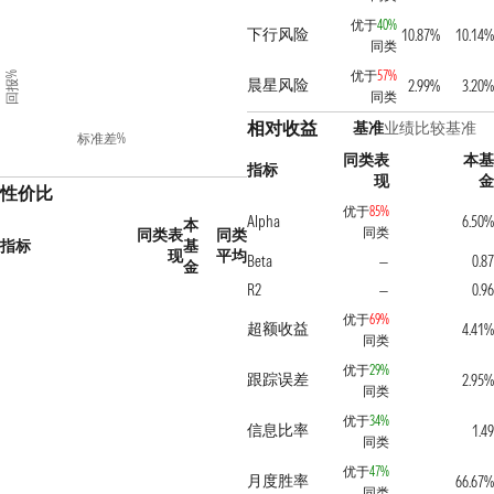
优于
40%
下行风险
10.87%
10.14%
同类
优于
57%
回报%
晨星风险
2.99%
3.20%
同类
相对收益
基准
业绩比较基准
标准差%
同类表
本基
指标
现
金
性价比
优于
85%
Alpha
6.50%
本
同类
同类表
同类
指标
基
现
平均
Beta
0.87
—
金
R2
0.96
—
优于
69%
超额收益
4.41%
同类
优于
29%
跟踪误差
2.95%
同类
优于
34%
信息比率
1.49
同类
优于
47%
月度胜率
66.67%
同类