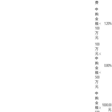
费
申
购
金
额 <
1.20%
100
万
元
100
万
元 ≤
申
购
0.80%
金
额 <
500
万
元
申
购
金
1000.00
额 ≥
元