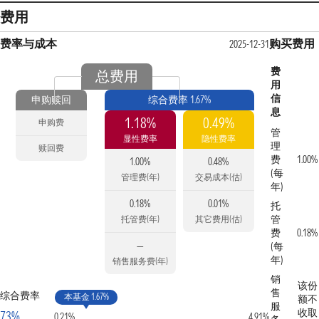
费用
费率与成本
购买费用
2025-12-31
费
总费用
用
信
申购赎回
综合费率 1.67%
息
1.18%
0.49%
申购费
管
显性费率
隐性费率
理
赎回费
费
1.00%
1.00%
0.48%
(每
管理费(年)
交易成本(估)
年)
0.18%
0.01%
托
管
托管费(年)
其它费用(估)
费
0.18%
—
(每
年)
销售服务费(年)
销
该份
售
综合费率
本基金 1.67%
额不
服
收取
73%
0.21%
4.91%