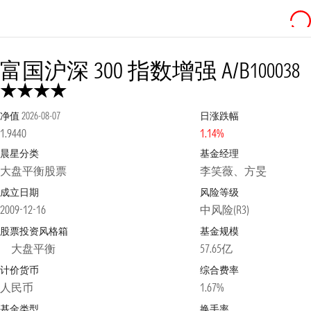
富国沪深 300 指数增强 A/B
100038
净值
2026-08-07
日涨跌幅
1.9440
1.14%
晨星分类
基金经理
大盘平衡股票
李笑薇、方旻
成立日期
风险等级
2009-12-16
中风险(R3)
股票投资风格箱
基金规模
大盘平衡
57.65亿
计价货币
综合费率
人民币
1.67%
基金类型
换手率