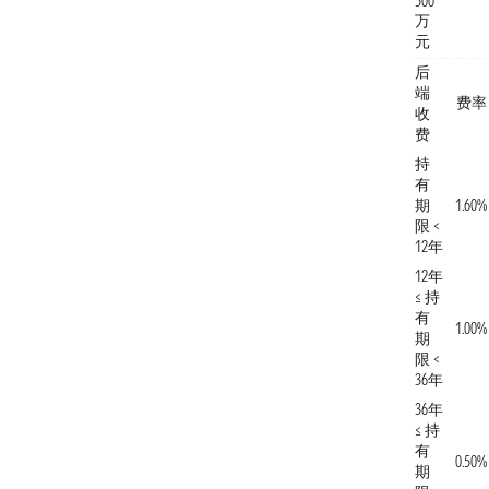
500
万
元
后
端
费率
收
费
持
有
期
1.60%
限 <
12年
12年
≤ 持
有
1.00%
期
限 <
36年
36年
≤ 持
有
0.50%
期