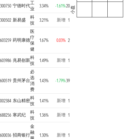
工
宁德时代
300750
3.34%
-1.61%
20
小盘
业
科
新易盛
新增
300502
3.21%
1
技
医
疗
药明康德
603259
1.67%
0.03%
2
保
健
科
兆易创新
新增
603986
1.49%
1
技
必
选
贵州茅台
600519
1.43%
-1.79%
39
消
费
科
东山精密
新增
002384
1.41%
1
技
科
寒武纪
新增
688256
1.36%
1
技
金
融
招商银行
新增
600036
1.30%
1
服