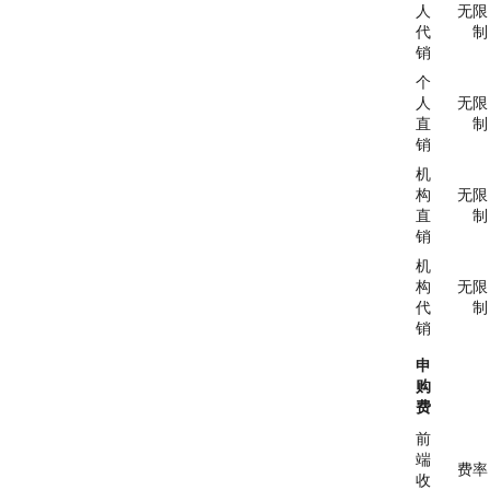
人
无限
代
制
销
个
人
无限
直
制
销
机
构
无限
直
制
销
机
构
无限
代
制
销
申
购
费
前
端
费率
收