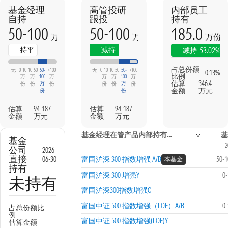
基金经理
高管投研
内部员工
自持
跟投
持有
50-100
50-100
185.0
万份
万份
万份
本期
上期
持平
减持
-53.02%
减持
占总份额
无
0-10
10-50
50-
>100
无
0-10
10-50
50-
>100
0.13%
比例
万
万
100
万
万
万
100
万
估算
346.4
万
万
份
份
份
份
份
份
金额
万元
份
份
估算
94-187
估算
94-187
金额
万元
金额
万元
基金经理在管产品内部持有信息
基
基金
2
公司
2026-
直接
06-30
富国沪深 300 指数增强 A/B
50-
本基金
持有
富国沪深 300 增强Y
0
未持有
富国沪深300指数增强C
富国中证 500 指数增强（LOF）A/B
0
占总份额比
—
例
富国中证 500 指数增强(LOF)Y
估算金额
—