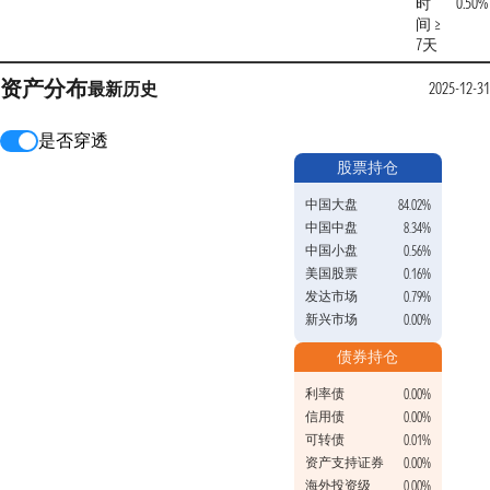
时
0.50%
间 ≥
7天
资产分布
最新
历史
2025-12-31
是否穿透
股票持仓
中国大盘
84.02%
中国中盘
8.34%
中国小盘
0.56%
美国股票
0.16%
发达市场
0.79%
新兴市场
0.00%
债券持仓
利率债
0.00%
信用债
0.00%
可转债
0.01%
资产支持证券
0.00%
海外投资级
0.00%