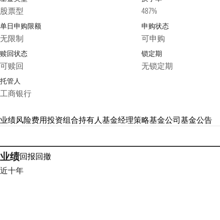
股票型
487%
单日申购限额
申购状态
无限制
可申购
赎回状态
锁定期
可赎回
无锁定期
托管人
工商银行
业绩
风险
费用
投资组合
持有人
基金经理
策略
基金公司
基金公告
业绩
回报
回撤
近十年