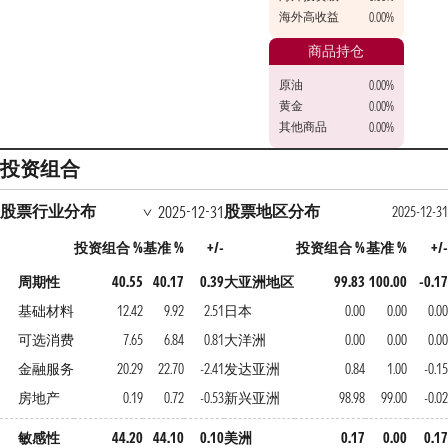
海外高收益
0.00%
商品持仓
原油
0.00%
黄金
0.00%
其他商品
0.00%
投资组合
股票行业分布
股票地区分布
2025-12-31
2025-12-31
投资组合 %
基准 %
+/-
投资组合 %
基准 %
+/-
周期性
40.55
40.17
0.39
大亚洲地区
99.83
100.00
-0.17
基础材料
12.42
9.92
2.51
日本
0.00
0.00
0.00
可选消费
7.65
6.84
0.81
大洋洲
0.00
0.00
0.00
金融服务
20.29
22.70
-2.41
发达亚洲
0.84
1.00
-0.15
房地产
0.19
0.72
-0.53
新兴亚洲
98.98
99.00
-0.02
敏感性
44.20
44.10
0.10
美洲
0.17
0.00
0.17