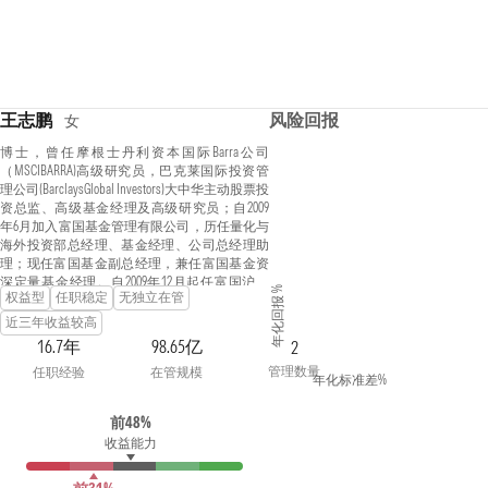
王志鹏
风险回报
女
博士，曾任摩根士丹利资本国际Barra公司
（MSCIBARRA)高级研究员，巴克莱国际投资管
理公司(BarclaysGlobal Investors)大中华主动股票投
资总监、高级基金经理及高级研究员；自2009
年6月加入富国基金管理有限公司，历任量化与
海外投资部总经理、基金经理、公司总经理助
理；现任富国基金副总经理，兼任富国基金资
深定量基金经理。自2009年12月起任富国沪深
年化回报 %
权益型
任职稳定
无独立在管
300增强证券投资基金基金经理；自2011年10月
起任富国中证500指数增强型证券投资基金(LOF)
近三年收益较高
基金经理；具有基金从业资格。
16.7年
98.65亿
2
管理数量
任职经验
在管规模
年化标准差%
前48%
收益能力