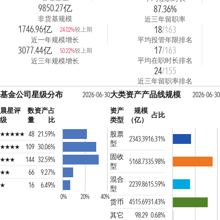
9850.27亿
87.36%
非货基规模
近三年留职率
1746.96亿
18
/163
较上期
24.02%
近一年规模增长
平均投管年限排名
3077.44亿
17
/163
较上期
50.22%
平均在职时长排名
近三年规模增长
24
/155
近三年留职率排名
基金公司星级分布
大类资产产品线规模
2026-06-30
2026-06-30
晨星评
数
资产占
资产
规模
占比
级
量
比
类型
（亿）
48
21.59%
股票
2343.39
16.31%
型
109
30.06%
固收
144
32.59%
5168.73
35.98%
型
66
9.27%
混合
2239.86
15.59%
16
6.49%
型
0%
20%
40%
货币
4515.69
31.43%
其它
98.29
0.68%