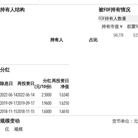
持有人结构
被FOF持有情况
FOF持有人数量
持有该基金的FOF产
持有市值￥
权重
南方养老目标2050五年
545,778
0.2
持有人
占比
分红
分红
再投资日
除息日
再投资日
(元/10份)
净值
2022-06-14
2022-06-14
2.3000
1.6240
2019-09-17
2019-09-17
1.9600
1.6250
2018-11-15
2018-11-15
1.6000
1.4610
规模变动
货币单位：元
亿
规模