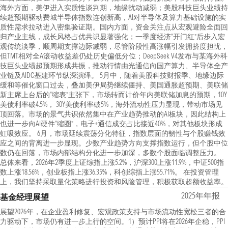
海外方面，美伊进入实质性谈判期，地缘扰动减弱；美股科技巨头业绩持
续超预期驱动费城半导体指数连创新高，AI对半导体及算力基础设施的实
质性需求拉动进入密集验证期。国内方面，资金关注点从宏观避险全面回
归产业主线，成长风格占优共识显著强化；一季度经济“开门红”后步入宏
观传统淡季，顺周期支撑边际减弱，尽管阶段性高涨幅引发拥挤度担忧，
但TMT相对全A滚动收益差仍处历史偏低分位；DeepSeek V4发布与某海外科
技巨头业绩超预期形成共振，推动行情由光通信向国产算力、半导体全产
业链及AIDC基建环节纵深演绎。 5月中，随着美股科技财报季、地缘边际
缓和等催化窗口过去，叠加美伊局势继续僵持、美国通胀超预期、美联储
新主席上台后的“缩表”主张下，市场转而计价年内美联储加息的预期，10Y
美债利率破4.5%， 30Y美债利率破5%，海外流动性压力显现，带动市场见
顶回落。市场的景气共识依然集中在产业趋势推动的AI板块，因此结构上
也进一步向AI硬件“缩圈”，电子+通信成交占比接近40%，对其他板块形成
虹吸效应。 6月，市场延续震荡分化特征，指数层面的韧性与个股赚钱效
应之间的背离进一步显现。少数产业趋势方向支撑指数运行，但个股中位
数仍在回落，市场内部结构分化进一步加深，多数个股面临调整压力。
总体来看，2026年2季度上证综指上涨5.2%，沪深300上涨11.9%，中证500指
数上涨18.56%，创业板指上涨36.35%，科创综指上涨55.71%。 在投资管理
上，我们坚持采取量化策略进行投资和风险管理，积极获取超额收益率。
2025年年报
基金经理展望
展望2026年，在企业盈利修复、宏观政策支持与市场流动性宽松三者的合
力驱动下，市场仍有进一步上行的空间。1）预计PPI将在2026年企稳，PPI