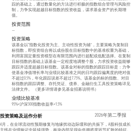
踪的基础上，通过数量化的方法进行积极的指数组合管理与风险控
制，力争实现超越目标指数的投资收益，谋求基金资产的长期增
值。
投资范围
—
投资策略
该基金以“指数化投资为主、主动性投资为辅”，主要策略为复制目
标指数，即投资组合将以成份股在目标指数中的基准权重为基础，
利用富国定量投资模型在有限范围内进行超配或低配选择。在复制
目标指数的基础上该基金一定程度地调整个股，力求投资收益能够
跟踪并适度超越目标指数。该基金对标的指数的跟踪目标是：力争
使基金净值增长率与业绩比较基准之间的日均跟踪偏离度的绝对值
不超过0.5%，年化跟踪误差不超过7.75%。该基金的标的指数、对目
标指数的跟踪调整、存托凭证、债券、金融衍生工具投资策略详见
法律文件。 （更多详情请参见基金招募说明书）
业绩比较基准
95%×沪深300指数收益率+1.5%
2026年第二季报
投资策略及运作分析
4月，在全球流动性预期修复与地缘扰动边际缓和的共振下，A股科技成长
主线在业绩验证中延续强势，板块内部呈现向低拥挤度环节扩散的特征。