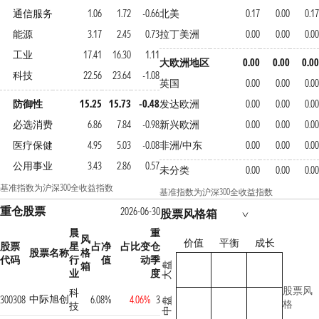
通信服务
1.06
1.72
-0.66
北美
0.17
0.00
0.17
能源
3.17
2.45
0.73
拉丁美洲
0.00
0.00
0.00
工业
17.41
16.30
1.11
大欧洲地区
0.00
0.00
0.00
科技
22.56
23.64
-1.08
英国
0.00
0.00
0.00
防御性
15.25
15.73
-0.48
发达欧洲
0.00
0.00
0.00
必选消费
6.86
7.84
-0.98
新兴欧洲
0.00
0.00
0.00
医疗保健
4.95
5.03
-0.08
非洲/中东
0.00
0.00
0.00
公用事业
3.43
2.86
0.57
未分类
0.00
0.00
0.00
基准指数为沪深300全收益指数
基准指数为沪深300全收益指数
重仓股票
2026-06-30
股票风格箱
晨
重
风
价值
平衡
成长
股票
星
占净
占比变
仓
股票名称
格
代码
行
值
动
季
箱
大盘
业
度
股票风
科
中际旭创
300308
6.08%
4.06%
3
中盘
格
技