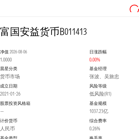
富国安益货币B
011413
净值
2026-08-06
日涨跌幅
1.0000
0.00%
晨星分类
基金经理
货币市场
张波、吴旅忠
成立日期
风险等级
2021-01-26
低风险(R1)
股票投资风格箱
基金规模
—
1037.23亿
计价货币
综合费率
人民币
0.26%
基金类型
换手率