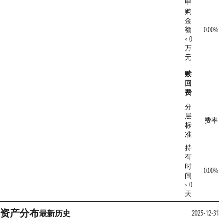
申
购
金
额
0.00%
< 0
万
元
赎
回
费
分
层
费率
标
准
持
有
时
0.00%
间
< 0
天
资产分布
最新
历史
2025-12-31