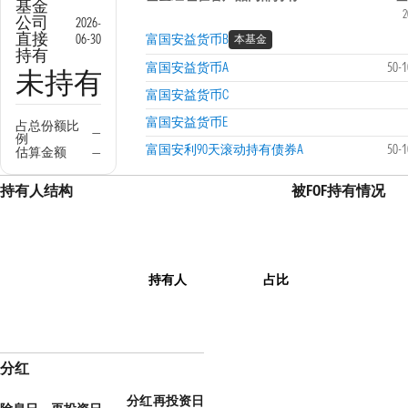
基金
2
公司
2026-
直接
06-30
富国安益货币B
本基金
持有
富国安益货币A
50-
未持有
富国安益货币C
富国安益货币E
占总份额比
—
例
富国安利90天滚动持有债券A
50-
估算金额
—
持有人结构
被FOF持有情况
持有人
占比
分红
分红
再投资日