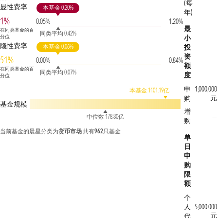
(每
显性费率
本基金 0.20%
年)
1%
0.05%
1.20%
最
在同类基金的百
同类平均 0.42%
分位
小
隐性费率
本基金 0.06%
投
资
51%
0.00%
0.84%
额
在同类基金的百
同类平均 0.07%
度
分位
申
1,000,000
本基金 1101.19亿
元
购
基金规模
增
—
中位数 178.80亿
购
当前基金的晨星分类为
货币市场
共有
962
只基金
单
日
申
购
限
额
个
人
5,000,000
元
代