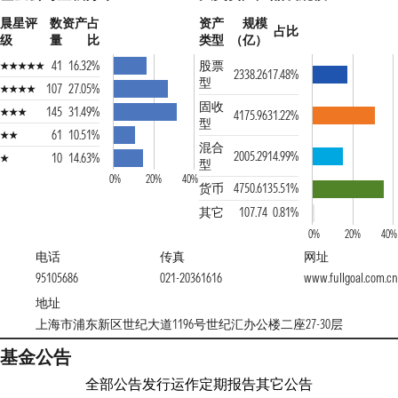
晨星评
数
资产占
资产
规模
占比
级
量
比
类型
（亿）
41
16.32%
股票
2338.26
17.48%
型
107
27.05%
固收
145
31.49%
4175.96
31.22%
型
61
10.51%
混合
2005.29
14.99%
10
14.63%
型
0%
20%
40%
货币
4750.61
35.51%
其它
107.74
0.81%
0%
20%
40%
电话
传真
网址
95105686
021-20361616
www.fullgoal.com.cn
地址
上海市浦东新区世纪大道1196号世纪汇办公楼二座27-30层
基金公告
全部公告
发行运作
定期报告
其它公告