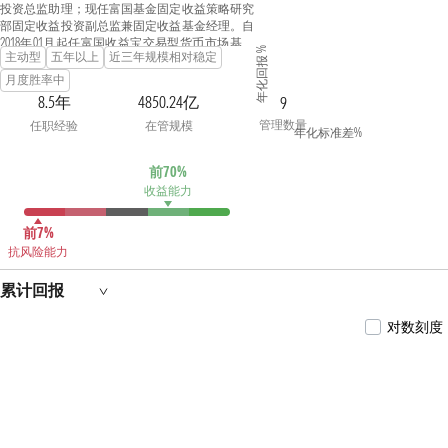
投资总监助理；现任富国基金固定收益策略研究
部固定收益投资副总监兼固定收益基金经理。自
2018年01月起任富国收益宝交易型货币市场基金
年化回报 %
主动型
五年以上
近三年规模相对稳定
基金经理；自2018年01月起任富国天时货币市场
基金基金经理；自2018年06月起任富国富钱包货
月度胜率中
币市场基金基金经理；自2018年08月起任富国安
8.5年
4850.24亿
9
益货币市场基金(原富国收益宝货币市场基金)基
管理数量
任职经验
在管规模
金经理；自2019年01月起任富国短债债券型证券
年化标准差%
投资基金基金经理；自2019年05月起任富国国有
企业债债券型证券投资基金基金经理；自2021年
前70%
11月起任富国安利90天滚动持有债券型证券投资
收益能力
基金基金经理；自2021年12月起任富国中证同业
存单AAA指数7天持有期证券投资基金基金经理；
具有基金从业资格。
前7%
抗风险能力
累计回报
对数刻度