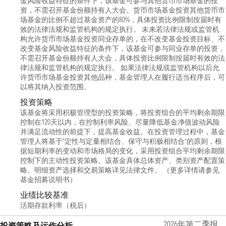
金风险收益特征的条件下，该基金可参与其他货币市场基金的投
资，不需召开基金份额持有人大会。货币市场基金投资其他货币市
场基金的比例不超过基金资产的80%，具体投资比例限制按届时有
效的法律法规和监管机构的规定执行。 未来若法律法规或监管机
构允许货币市场基金投资同业存单的，在不改变基金投资目标、不
改变基金风险收益特征的条件下，该基金可参与同业存单的投资，
不需召开基金份额持有人大会，具体投资比例限制按届时有效的法
律法规和监管机构的规定执行。 如果法律法规或监管机构以后允
许货币市场基金投资其他品种，基金管理人在履行适当程序后，可
以将其纳入投资范围。
投资策略
该基金将采用积极管理型的投资策略，将投资组合的平均剩余期限
控制在120天以内，在控制利率风险、尽量降低基金净值波动风险
并满足流动性的前提下，提高基金收益。在投资管理过程中，基金
管理人将基于“定性与定量相结合、保守与积极相结合”的原则，根
据短期利率的变动和市场格局的变化，采用投资组合平均剩余期限
控制下的主动性投资策略。该基金具体总体资产、类别资产配置策
略、明细资产选择和交易策略详见法律文件。 （更多详情请参见
基金招募说明书）
业绩比较基准
活期存款利率（税后）
2026年第二季报
投资策略及运作分析