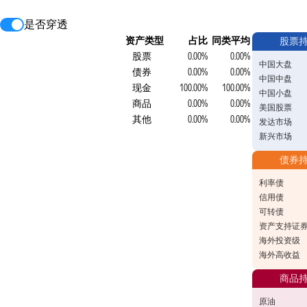
是否穿透
资产类型
占比
同类平均
股票
股票
0.00%
0.00%
中国大盘
债券
0.00%
0.00%
中国中盘
现金
100.00%
100.00%
中国小盘
商品
0.00%
0.00%
美国股票
其他
0.00%
0.00%
发达市场
新兴市场
债券
利率债
信用债
可转债
资产支持证
海外投资级
海外高收益
商品
原油