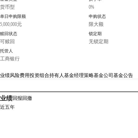
货币型
0%
单日申购限额
申购状态
5,000,000元
限大额
赎回状态
锁定期
可赎回
无锁定期
托管人
工商银行
业绩
风险
费用
投资组合
持有人
基金经理
策略
基金公司
基金公告
业绩
回报
回撤
近五年