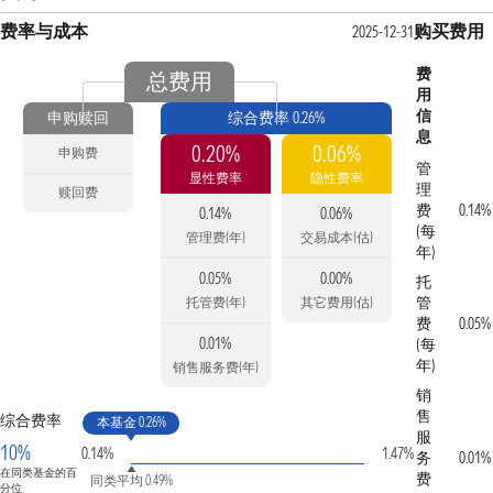
费率与成本
购买费用
2025-12-31
费
总费用
用
信
申购赎回
综合费率 0.26%
息
0.20%
0.06%
申购费
管
显性费率
隐性费率
理
赎回费
费
0.14%
0.14%
0.06%
(每
管理费(年)
交易成本(估)
年)
0.05%
0.00%
托
管
托管费(年)
其它费用(估)
费
0.05%
0.01%
(每
年)
销售服务费(年)
销
售
综合费率
本基金 0.26%
服
10%
0.14%
1.47%
务
0.01%
在同类基金的百
费
同类平均 0.49%
分位