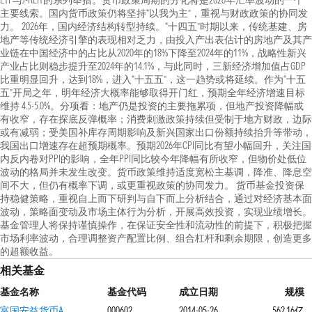
ETF与J-REIT的系列举措。货币政策周期的分化将是2026年汇率波动的一个
主要线索。国内货币政策仍将坚持“以我为主”，重视与财政政策的协同发
力。 2026年，国内经济结构转型持续。“十四五”时期以来，传统基建、房
地产等传统经济引擎的表现相对乏力，由投入产出表估计的房地产及其产
业链在中国经济中的占比从2020年的18%下降至2024年的11%，战略性新兴
产业占比则稳步提升至2024年的14.1%，与此同时，三新经济增加值占GDP
比重明显回升，达到18%，进入“十五五”，这一趋势或将延续。作为“十五
五”开局之年，明年经济大概率能够取得开门红，预期全年经济增速目标
维持 4.5-5.0%。分项看：地产仍是投资的主要拖累项，但地产投资降幅或
有收窄，存在探底反弹概率；消费刺激政策持续但受制于地方财政，边际
或有减弱；受美国补库存周期影响及新兴国家出口份额持续抬升等带动，
我国出口增速存在超预期概率。预期2026年CPI同比有望小幅回升，关注国
内反内卷对PPI的影响，全年PPI同比较今年降幅有所收窄，但物价处低位
波动的格局并未发生改变。货币政策维持适度宽松主基调，降准、降息空
间不大，但仍有概率下调，或更重视政策的协同发力。 货币基金投资保
持稳健策略，重视自上而下研判与自下而上分析结合，通过对经济基本面
波动，策略面变动及市场主体行为分析，开展高效投资，实现业绩增长。
基金管理人将保持谨慎操作，在保证安全性和流动性的前提下，积极把握
市场利率波动，合理调整资产配置比例、组合杠杆和剩余期限，创造更多
的超额收益。
相关基金
基金名称
基金代码
成立日期
规模
富国安益货币A
000602
2014-05-26
562.16亿