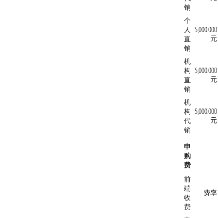
销
个
人
5,000,000
元
直
销
机
构
5,000,000
元
直
销
机
构
5,000,000
元
代
销
申
购
费
前
端
费率
收
费