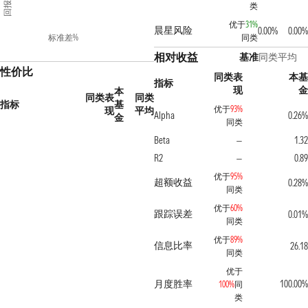
回报%
类
优于
31%
晨星风险
0.00%
0.00%
标准差%
同类
相对收益
基准
同类平均
性价比
同类表
本基
指标
现
金
本
同类表
同类
指标
基
优于
93%
现
平均
Alpha
0.26%
金
同类
Beta
1.32
—
R2
0.89
—
优于
95%
超额收益
0.28%
同类
优于
60%
跟踪误差
0.01%
同类
优于
89%
信息比率
26.18
同类
优于
月度胜率
100.00%
100%
同
类