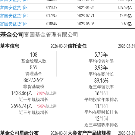
富国安益货币B
011413
2021-01-26
459.52亿
富国安益货币C
017945
2023-02-21
12.95亿
富国安益货币E
018649
2023-06-06
2.60亿
基金公司
富国基金管理有限公司
基本信息
信托责任
2026-03-31
2026-03-31
108
5.75年
基金经理人数
平均投管年限
855
3.93年
管理基金
平均在职时长
8627.26亿
89.16%
非货基规模
近三年留职率
1428.86亿
16
/161
较上期
21.01%
近一年规模增长
平均投管年限排名
2696.74亿
11
/161
较上期
45.07%
平均在职时长排名
近三年规模增长
12
/154
近三年留职率排名
基金公司星级分布
大类资产产品线规模
2026-03-31
2026-03-31