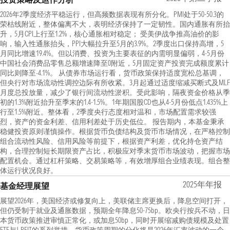
2026年2季度经济平稳运行，但高频数据表现有所分化。PMI处于50-50.3的
荣枯线附近，整体偏离不大，表明经济保持了一定韧性。国内通胀有所抬
升，5月CPI上行至1.2%，核心通胀相对稳定； 受美伊战争推高油价的影
响，输入性通胀抬头，PPI大幅拉升至5月的3.9%。2季度出口保持高增，5
月同比增速19.4%。但以消费、投资为主要表征的内需明显偏弱，4-5月份
中国社会消费品零售总额增速降至0附近，5月固定资产投资完成额度累计
同比则降至-4.1%。 从债券市场运行看，货币政策保持适度宽松总基调，
但央行对市场流动性调控边际有所收紧。3月起通过适度缩减买断式及MLF
月度总投放量，减少了银行间流动性淤积。受此影响，隔夜资金价格从季
初的1.3%附近抬升至季末的1.4-1.5%。1年期国股CD也从4-5月份低点1.435%上
行至1.5%附近。整体看，2季度央行态度相对温和，市场配置需求较强
烈，资产的资金利差、信用利差处于历史低位。 报告期内，本基金秉承
稳健投资原则谨慎操作。根据货币负债结构及货币市场情况，在严格控制
组合流动性风险、信用风险等前提下，根据资产利差，优化持仓资产结
构，合理控制短长期限资产占比，积极应对季末货币市场波动，把握市场
配置机会。通过杠杆策略、交易策略等，有效增厚组合业绩表现。组合整
体运行状况良好。
2025年年报
基金经理展望
展望2026年，美国经济或修复向上，美联储主席更换后，降息空间打开，
但仍受制于就业及通胀数据，预期全年降息50-75bp。欧央行按兵不动，日
本货币政策推进审慎正常化，或加息50bp，同时开展缩减购债规模及处置