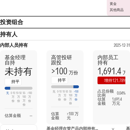
黄金
其他商品
投资组合
持有人
内部人员持有
2025-12-31
基金经理
高管投研
内部员工
自持
跟投
持有
>100
1,691.4
未持有
万份
万
持平
121.78%
增持
持平
占总份额
无
0-10
10-50
50-
>100
0.04%
无
0-10
10-50
50-
>100
比例
万
万
100
万
万
万
100
万
估算
1,691.4
万
份
份
份
万
份
份
份
金额
万元
份
份
估算
>100 万
估算金额
—
金额
元
基金经理在管产品内部持有信息
基