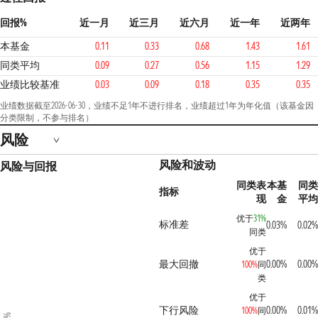
回报%
近一月
近三月
近六月
近一年
近两年
本基金
0.11
0.33
0.68
1.43
1.61
同类平均
0.09
0.27
0.56
1.15
1.29
业绩比较基准
0.03
0.09
0.18
0.35
0.35
业绩数据截至2026-06-30，业绩不足1年不进行排名，业绩超过1年为年化值（该基金因
分类限制，不参与排名）
风险
风险和波动
风险与回报
同类表
本基
同类
指标
现
金
平均
优于
31%
标准差
0.03%
0.02%
同类
优于
最大回撤
0.00%
0.00%
100%
同
类
优于
下行风险
0.00%
0.01%
100%
同