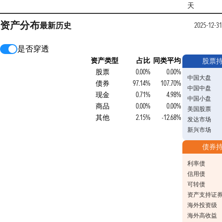
天
资产分布
最新
历史
2025-12-31
是否穿透
资产类型
占比
同类平均
股票
股票
0.00%
0.00%
中国大盘
债券
97.14%
107.70%
中国中盘
现金
0.71%
4.98%
中国小盘
商品
0.00%
0.00%
美国股票
其他
2.15%
-12.68%
发达市场
新兴市场
债券
利率债
信用债
可转债
资产支持证
海外投资级
海外高收益