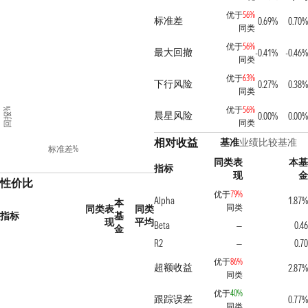
优于
56%
标准差
0.69%
0.70%
同类
优于
56%
最大回撤
-0.41%
-0.46%
同类
优于
63%
下行风险
0.27%
0.38%
同类
优于
56%
回报%
晨星风险
0.00%
0.00%
同类
相对收益
基准
业绩比较基准
标准差%
同类表
本基
指标
现
金
性价比
优于
79%
Alpha
1.87%
本
同类
同类表
同类
指标
基
现
平均
Beta
0.46
—
金
R2
0.70
—
优于
86%
超额收益
2.87%
同类
优于
40%
跟踪误差
0.77%
同类