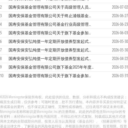
2
国寿安保基金管理有限公司关于高级管理人员离任的公告
2026-07-02
3
国寿安保基金管理有限公司关于终止浦领基金销售有限公司办理本公司旗下基金相关销售业务及后续投资者服务措施的公告
2026-06-27
4
国寿安保基金管理有限公司基金行业高级管理人员变更公告
2026-06-23
5
国寿安保基金管理有限公司关于旗下基金参加民生证券股份有限公司费率优惠活动的公告
2026-06-03
6
国寿安保安弘纯债一年定期开放债券型发起式证券投资基金更新招募说明书
2026-05-30
7
国寿安保安弘纯债一年定期开放债券型发起式证券投资基金更新基金产品资料概要
2026-05-30
8
国寿安保安弘纯债一年定期开放债券型发起式证券投资基金2026年第1季度报告
2026-04-22
9
国寿安保基金管理有限公司旗下基金2025年年度报告提示性公告
2026-03-31
10
国寿安保基金管理有限公司关于旗下基金参加东方证券股份有限公司费率优惠活动的公告
2026-03-31
©2026 Morningstar保留所有权。此处提供的信息、数据、分析和观点不构成投资建议；
截至生成日期，仅供参考；可随时更改，恕不另行通知。本内容并非买卖任何特定证
券或基金的要约，也不保证其正确性、完整性或准确性。过往表现不保证未来结果。
Morningstar名称和标识是Morningstar, Inc.的注册商标。此处的内容包含Morningstar的专
有资料；未经Morningstar事先书面同意，不得以任何方式复制、转载或以其他方式使
用本文档的全部或部分内容。投资人应当认真阅读《基金合同》、《招募说明书》等
基金法律文件，了解基金的风险收益特征，并根据自身的投资目的、投资期限、投资