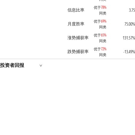
优于
78%
信息比率
3.75
同类
优于
69%
月度胜率
75.00%
同类
优于
65%
涨势捕获率
131.57%
同类
优于
72%
跌势捕获率
-13.49%
同类
投资者回报