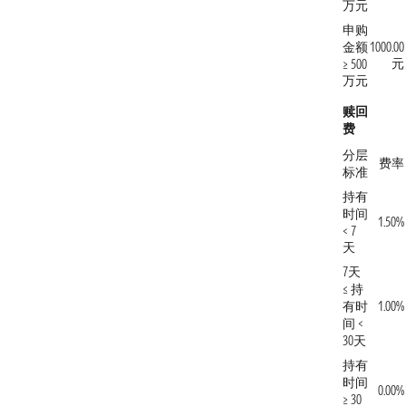
万元
申购
金额
1000.00
元
≥ 500
万元
赎回
费
分层
费率
标准
持有
时间
1.50%
< 7
天
7天
≤ 持
有时
1.00%
间 <
30天
持有
时间
0.00%
≥ 30