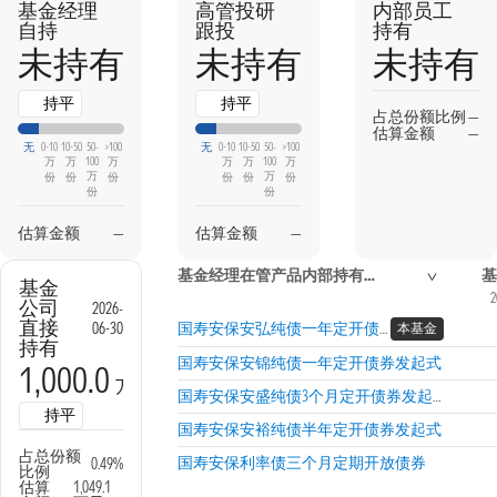
基金经理
高管投研
内部员工
自持
跟投
持有
未持有
未持有
未持有
持平
持平
占总份额比例
—
估算金额
—
无
0-10
10-50
50-
>100
无
0-10
10-50
50-
>100
万
万
100
万
万
万
100
万
万
万
份
份
份
份
份
份
份
份
估算金额
—
估算金额
—
基金经理在管产品内部持有信息
基
基金
2
公司
2026-
直接
06-30
国寿安保安弘纯债一年定开债券发起式
本基金
持有
国寿安保安锦纯债一年定开债券发起式
1,000.0
万份
国寿安保安盛纯债3个月定开债券发起式
持平
国寿安保安裕纯债半年定开债券发起式
占总份额
国寿安保利率债三个月定期开放债券
0.49%
比例
估算
1,049.1