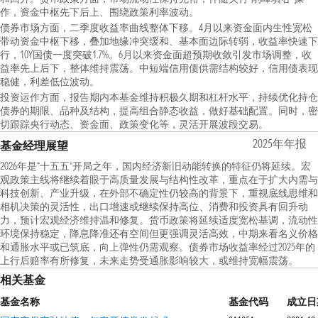
作，资金中枢先下后上、围绕政策利率波动。
债券市场方面，二季度收益率曲线整体下移。4月以来资金面内生性宽松
带动资金中枢下移，叠加地缘冲突缓和、基本面边际转弱，收益率快速下
行，10Y国债一度突破1.7%。6月以来资金面超预期收敛引发市场调整，收
益率先上后下，整体维持震荡。中短端信用债供需结构较好，信用债表现
稳健，利差低位波动。
投资运作方面，报告期内本基金维持积极久期和杠杆水平，持续优化持仓
债券的期限、品种及结构，提高组合静态收益，做好基础配置。同时，密
切跟踪央行动态、资金面、政策变化等，灵活开展波段交易。
2025年年报
基金经理展望
2026年是“十五五”开局之年，国内经济新旧动能转换的特征仍将延续。宏
观政策主线将继续着眼于高质量发展与结构性改革，重点在于扩大内需与
科技创新、产业升级，在外部不确定性仍较高的背景下，重视底线思维和
相机决策的灵活性，出口增速或继续保持高位、消费和投资具有回升动
力，预计宏观经济维持温和修复。货币政策将延续适度宽松基调，流动性
环境保持稳定，降息降准还有空间但更强调灵活高效，中期来看名义价格
和通胀水平或已筑底，向上弹性仍需观察。债券市场收益率经过2025年的
上行后赔率有所修复，未来走势受通胀影响较大，或维持宽幅震荡。
相关基金
基金名称
基金代码
成立日