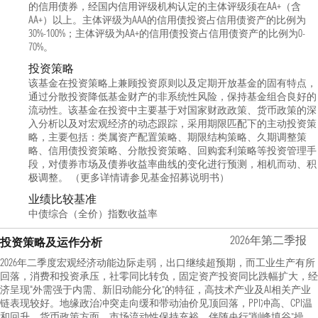
的信用债券，经国内信用评级机构认定的主体评级须在AA+（含
AA+）以上。主体评级为AAA的信用债投资占信用债资产的比例为
30%-100%；主体评级为AA+的信用债投资占信用债资产的比例为0-
70%。
投资策略
该基金在投资策略上兼顾投资原则以及定期开放基金的固有特点，
通过分散投资降低基金财产的非系统性风险，保持基金组合良好的
流动性。该基金在投资中主要基于对国家财政政策、货币政策的深
入分析以及对宏观经济的动态跟踪，采用期限匹配下的主动投资策
略，主要包括：类属资产配置策略、期限结构策略、久期调整策
略、信用债投资策略、分散投资策略、回购套利策略等投资管理手
段，对债券市场及债券收益率曲线的变化进行预测，相机而动、积
极调整。 （更多详情请参见基金招募说明书）
业绩比较基准
中债综合（全价）指数收益率
2026年第二季报
投资策略及运作分析
2026年二季度宏观经济动能边际走弱，出口继续超预期，而工业生产有所
回落，消费和投资承压，社零同比转负，固定资产投资同比跌幅扩大，经
济呈现“外需强于内需、新旧动能分化”的特征，高技术产业及AI相关产业
链表现较好。地缘政治冲突走向缓和带动油价见顶回落，PPI冲高、CPI温
和回升。货币政策方面，市场流动性保持充裕，伴随央行“削峰填谷”操