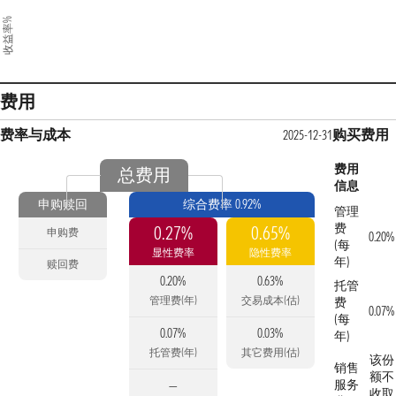
收益率%
费用
费率与成本
购买费用
2025-12-31
费用
总费用
信息
申购赎回
综合费率 0.92%
管理
费
0.27%
0.65%
申购费
0.20%
(每
显性费率
隐性费率
年)
赎回费
0.20%
0.63%
托管
管理费(年)
交易成本(估)
费
0.07%
(每
0.07%
0.03%
年)
托管费(年)
其它费用(估)
该份
销售
额不
服务
—
收取