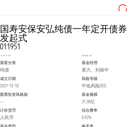
国寿安保安弘纯债一年定开债券
发起式
011951
净值
2026-08-06
日涨跌幅
1.0510
0.02%
晨星分类
基金经理
纯债
黄力、刘振中
成立日期
风险等级
2021-12-10
中低风险(R2)
股票投资风格箱
基金规模
—
21.38亿
计价货币
综合费率
人民币
0.92%
基金类型
换手率