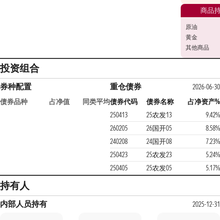
商品
原油
黄金
其他商品
投资组合
券种配置
重仓债券
2026-06-30
债券品种
占净值
同类平均
债券代码
债券名称
占净资产%
250413
25农发13
9.42%
260205
26国开05
8.58%
240208
24国开08
7.23%
250423
25农发23
5.24%
250405
25农发05
5.17%
持有人
内部人员持有
2025-12-31