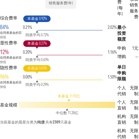
费
销售服务费(年)
销售
(每
服务
年)
费
综合费率
本基金 0.92%
84%
0.21%
2.02%
最小
投资
在同类基金的百
同类平均 0.72%
分位
额度
显性费率
本基金 0.27%
申购
1元
12%
0.20%
1.16%
增购
—
在同类基金的百
同类平均 0.43%
分位
单日
隐性费率
本基金 0.65%
申购
96%
0.00%
1.50%
限额
在同类基金的百
同类平均 0.29%
分位
个人
无限
代销
制
本基金 11.92亿
个人
无限
基金规模
直销
制
中位数 11.28亿
机构
无限
直销
制
当前基金的晨星分类为
纯债
共有
2309
只基金
机构
无限
代销
制