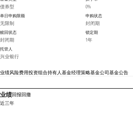
债券型
0%
单日申购限额
申购状态
无限制
封闭期
赎回状态
锁定期
封闭期
1年
托管人
兴业银行
业绩
风险
费用
投资组合
持有人
基金经理
策略
基金公司
基金公告
业绩
回报
回撤
近三年