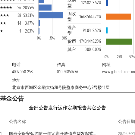
126.82
3.52%
型
26
28.95%
固收
38
53.33%
1648.56
45.71%
型
14
3.47%
混合
91.03
2.52%
1
2.03%
型
0%
30%
60%
货币
1740.14
48.25%
其它
0.00
0.00%
0%
25%
50%
电话
传真
网址
4009-258-258
010-50850776
www.gsfunds.com.cn
地址
北京市西城区金融大街28号院盈泰商务中心2号楼11层
基金公告
全部公告
发行运作
定期报告
其它公告
公告名称
公告日期
1
国寿安保安弘纯债一年定期开放债券型发起式证券投资基金 2026年第2季度报告
2026-07-21