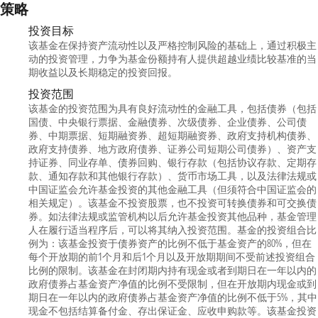
策略
投资目标
该基金在保持资产流动性以及严格控制风险的基础上，通过积极主
动的投资管理，力争为基金份额持有人提供超越业绩比较基准的当
期收益以及长期稳定的投资回报。
投资范围
该基金的投资范围为具有良好流动性的金融工具，包括债券（包括
国债、中央银行票据、金融债券、次级债券、企业债券、公司债
券、中期票据、短期融资券、超短期融资券、政府支持机构债券、
政府支持债券、地方政府债券、证券公司短期公司债券）、资产支
持证券、同业存单、债券回购、银行存款（包括协议存款、定期存
款、通知存款和其他银行存款）、货币市场工具，以及法律法规或
中国证监会允许基金投资的其他金融工具（但须符合中国证监会的
相关规定）。该基金不投资股票，也不投资可转换债券和可交换债
券。如法律法规或监管机构以后允许基金投资其他品种，基金管理
人在履行适当程序后，可以将其纳入投资范围。基金的投资组合比
例为：该基金投资于债券资产的比例不低于基金资产的80%，但在
每个开放期的前1个月和后1个月以及开放期期间不受前述投资组合
比例的限制。该基金在封闭期内持有现金或者到期日在一年以内的
政府债券占基金资产净值的比例不受限制，但在开放期内现金或到
期日在一年以内的政府债券占基金资产净值的比例不低于5%，其中
现金不包括结算备付金、存出保证金、应收申购款等。该基金投资