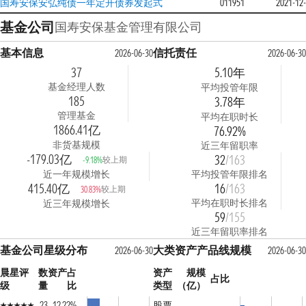
国寿安保安弘纯债一年定开债券发起式
011951
2021-12
基金公司
国寿安保基金管理有限公司
基本信息
信托责任
2026-06-30
2026-06-30
37
5.10年
基金经理人数
平均投管年限
185
3.78年
管理基金
平均在职时长
1866.41亿
76.92%
非货基规模
近三年留职率
-179.03亿
32
/163
较上期
-9.18%
近一年规模增长
平均投管年限排名
415.40亿
16
/163
较上期
30.83%
平均在职时长排名
近三年规模增长
59
/155
近三年留职率排名
基金公司星级分布
大类资产产品线规模
2026-06-30
2026-06-30
晨星评
数
资产占
资产
规模
占比
级
量
比
类型
（亿）
23
12.22%
股票