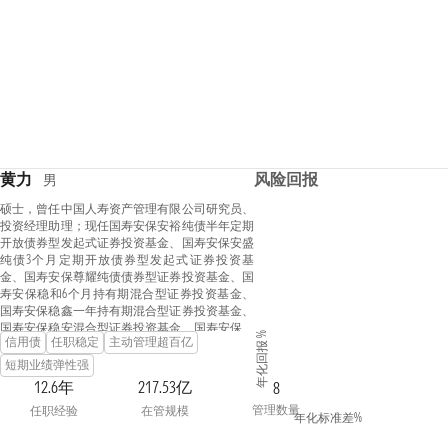
黄力
风险回报
男
硕士，曾任中国人寿资产管理有限公司研究员、
投资经理助理；现任国寿安保安裕纯债半年定期
开放债券型发起式证券投资基金、国寿安保安盛
纯债3个月定期开放债券型发起式证券投资基
金、国寿安保尊耀纯债债券型证券投资基金、国
寿安保稳和6个月持有期混合型证券投资基金、
国寿安保稳鑫一年持有期混合型证券投资基金、
国寿安保稳安混合型证券投资基金、国寿安保稳
年化回报 %
信用债
任职稳定
主动管理超百亿
福6个月持有期混合型证券投资基金、国寿安保
安弘纯债一年定期开放债券型发起式证券投资基
短期业绩弹性强
金、国寿安保尊荣中短债债券型证券投资基金和
12.6年
217.53亿
8
国寿安保利率债三个月定期开放债券型证券投资
管理数量
任职经验
在管规模
基金基金经理。
年化标准差%