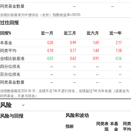
同类基金数量
—
—
业绩比较基准为中债综合（全价）指数收益率x100.0%
过往回报
回报%
近一月
近三月
近六月
近一年
本基金
0.20
0.99
1.69
2.17
同类平均
0.10
0.77
1.44
1.58
业绩比较基准
-0.03
0.62
0.91
-0.56
四分位排名
—
—
—
—
百分位排名
—
—
—
—
同类基金数量
—
—
—
—
业绩数据截至2026-06-30，业绩不足1年不进行排名，业绩超过1年为年化值（该基金为
封闭基金，不参与排名）
风险
风险和波动
风险与回报
同类表
本基
同类
指标
现
金
平均