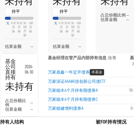
未持有
未持有
未持有
持平
持平
占总份额比例
—
估算金额
—
无
0-10
10-50
50-
>100
无
0-10
10-50
50-
>100
万
万
100
万
万
万
100
万
万
万
份
份
份
份
份
份
份
份
估算金额
—
估算金额
—
基金经理在管产品内部持有信息
徐青
基
基金
2
公司
2026-
直接
06-30
万家鼎鑫一年定开债券
本基金
持有
万家深证AAA科技创新公司债ETF
未持有
万家稳丰6个月持有期债券A
10
万家稳丰6个月持有期债券C
占总份额比
—
例
万家稳健增利债券A
0
估算金额
—
持有人结构
被FOF持有情况