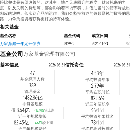
险比整体是有望改善的。这其中，地产见底回升的程度、财政托底的力
度、以及关税的扰动等，都会影响着市场节奏，并借助当时的赔率释放出
相应的波幅。落实到产品的运作，我们会坚持前述的兼顾勤勉与敬畏的思
路，力争为投资者获得更好的持有体验。
相关基金
基金名称
基金代码
成立日期
万家鼎鑫一年定开债券
012935
2021-11-23
32
基金公司
万家基金管理有限公司
基本信息
信托责任
2026-03-31
2026-03-31
47
4.53年
基金经理人数
平均投管年限
389
2.79年
管理基金
平均在职时长
1482.86亿
82.86%
非货基规模
近三年留职率
-188.64亿
56
/161
较上期
-12.10%
近一年规模增长
平均投管年限排名
-83.45亿
78
/161
较上期
-4.65%
平均在职时长排名
近三年规模增长