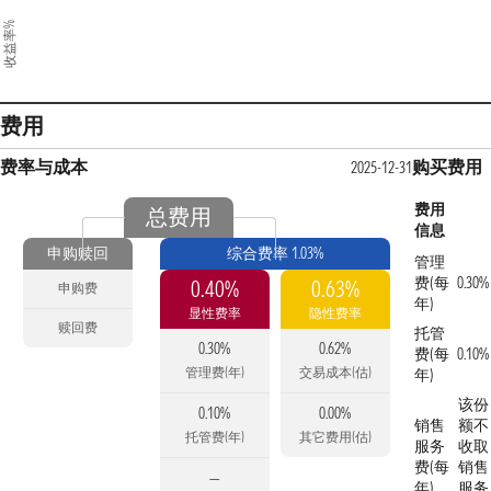
收益率%
费用
费率与成本
购买费用
2025-12-31
费用
总费用
信息
申购赎回
综合费率 1.03%
管理
费(每
0.30%
0.40%
0.63%
申购费
年)
显性费率
隐性费率
赎回费
托管
0.30%
0.62%
费(每
0.10%
管理费(年)
交易成本(估)
年)
该份
0.10%
0.00%
销售
额不
托管费(年)
其它费用(估)
服务
收取
费(每
销售
—
年)
服务