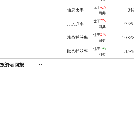
优于
63%
信息比率
3.16
同类
优于
76%
月度胜率
83.33%
同类
优于
80%
涨势捕获率
157.82%
同类
优于
18%
跌势捕获率
51.52%
同类
投资者回报