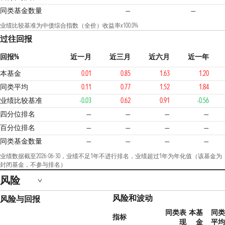
同类基金数量
—
—
业绩比较基准为中债综合指数（全价）收益率x100.0%
过往回报
回报%
近一月
近三月
近六月
近一年
本基金
0.01
0.85
1.63
1.20
同类平均
0.11
0.77
1.52
1.84
业绩比较基准
-0.03
0.62
0.91
-0.56
四分位排名
—
—
—
—
百分位排名
—
—
—
—
同类基金数量
—
—
—
—
业绩数据截至2026-06-30，业绩不足1年不进行排名，业绩超过1年为年化值（该基金为
封闭基金，不参与排名）
风险
风险和波动
风险与回报
同类表
本基
同类
指标
现
金
平均