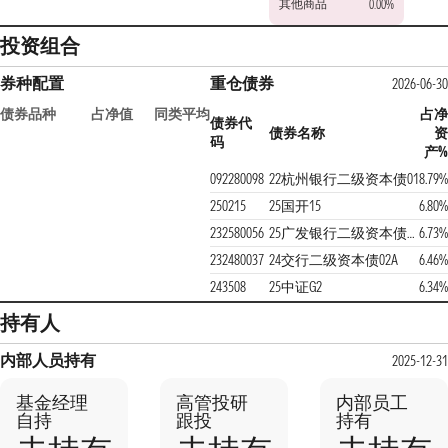
其他商品
0.00%
投资组合
券种配置
重仓债券
2026-06-30
债券品种
占净值
同类平均
占净
债券代
债券名称
资
码
产%
092280098
22杭州银行二级资本债01
8.79%
250215
25国开15
6.80%
232580056
25广发银行二级资本债01BC
6.73%
232480037
24交行二级资本债02A
6.46%
243508
25中证G2
6.34%
持有人
内部人员持有
2025-12-31
基金经理
高管投研
内部员工
自持
跟投
持有