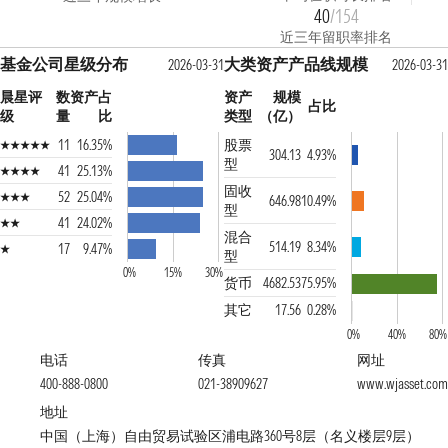
40
/154
近三年留职率排名
基金公司星级分布
大类资产产品线规模
2026-03-31
2026-03-31
晨星评
数
资产占
资产
规模
占比
级
量
比
类型
（亿）
11
16.35%
股票
304.13
4.93%
型
41
25.13%
固收
52
25.04%
646.98
10.49%
型
41
24.02%
混合
514.19
8.34%
17
9.47%
型
0%
15%
30%
货币
4682.53
75.95%
其它
17.56
0.28%
0%
40%
80%
电话
传真
网址
400-888-0800
021-38909627
www.wjasset.com
地址
中国（上海）自由贸易试验区浦电路360号8层（名义楼层9层）