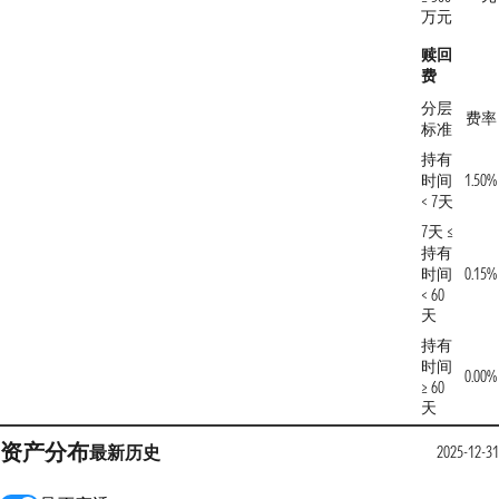
万元
赎回
费
分层
费率
标准
持有
时间
1.50%
< 7天
7天 ≤
持有
时间
0.15%
< 60
天
持有
时间
0.00%
≥ 60
天
资产分布
最新
历史
2025-12-31