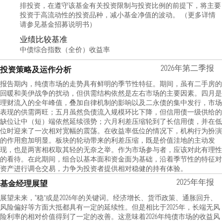
排投资，在遵守该基金有关投资限制与投资比例的前提下，将主要
投资于高流动性的投资品种，减小基金净值的波动。 （更多详情
请参见基金招募说明书）
业绩比较基准
中债综合指数（全价）收益率
2026年第二季报
投资策略及运作分析
报告期内，纯债市场的走势具有鲜明的季节性特征。期间，虽有二手房的
回暖和美伊战争的扰动，但供需结构依然是左右市场的主要因素。四月是
理财流入的全年峰值，叠加自律机制的影响以及二永债的集中发行，市场
表现的供需两旺；五月虽然负债流入规模环比下降，但信用债一级供给的
缺位让中（短）端依然延续强势；六月利差压缩轮到了长信用债，并在低
位时迎来了一次相对宽幅的震荡。在收益率低位的情况下，机构行为扮演
的作用愈加明显。板块的轮动带来的利差压缩，既是价值洼地的主动发
现，也是两害相权取其轻的无奈之举。作为市场参与者，应该对此有理性
的看待。在此期间，组合以基本面和资金面为基础，沿着季节性的特征对
资产进行调仓交易，力争为投资者提供相对稳健的持有体验。
2025年年报
基金经理展望
展望未来，“稳”或是2026年的关键词。经济增长、货币政策、通胀回升、
风险偏好等方面大抵都具有一定的延续性。但是相比于2025年，长端无风
险利率的相对价值得到了一定的改善。这意味着2026年纯债市场的收益风