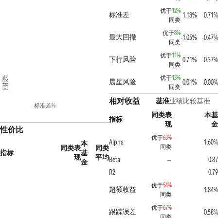
优于
12%
标准差
1.18%
0.71%
同类
优于
8%
最大回撤
-1.05%
-0.47%
同类
优于
11%
下行风险
0.71%
0.37%
同类
优于
13%
回报%
晨星风险
0.01%
0.00%
同类
相对收益
基准
业绩比较基准
标准差%
同类表
本基
指标
现
金
性价比
优于
63%
Alpha
1.60%
本
同类
同类表
同类
指标
基
现
平均
Beta
0.87
—
金
R2
0.79
—
优于
54%
超额收益
1.84%
同类
优于
67%
跟踪误差
0.58%
同类