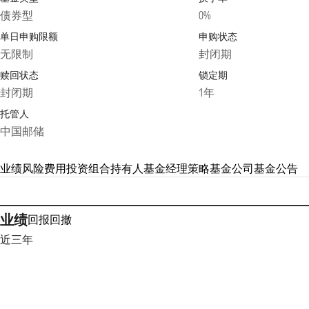
债券型
0%
单日申购限额
申购状态
无限制
封闭期
赎回状态
锁定期
封闭期
1年
托管人
中国邮储
业绩
风险
费用
投资组合
持有人
基金经理
策略
基金公司
基金公告
业绩
回报
回撤
近三年