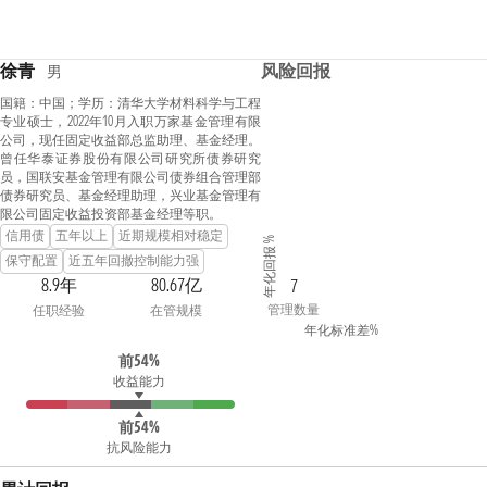
徐青
风险回报
男
国籍：中国；学历：清华大学材料科学与工程
专业硕士，2022年10月入职万家基金管理有限
公司，现任固定收益部总监助理、基金经理。
曾任华泰证券股份有限公司研究所债券研究
员，国联安基金管理有限公司债券组合管理部
债券研究员、基金经理助理，兴业基金管理有
限公司固定收益投资部基金经理等职。
信用债
五年以上
近期规模相对稳定
年化回报 %
保守配置
近五年回撤控制能力强
8.9年
80.67亿
7
管理数量
任职经验
在管规模
年化标准差%
前54%
收益能力
前54%
抗风险能力