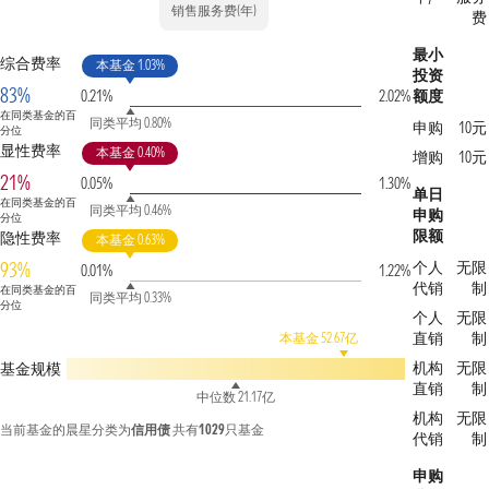
销售服务费(年)
费
最小
综合费率
本基金 1.03%
投资
83%
0.21%
2.02%
额度
在同类基金的百
同类平均 0.80%
申购
10元
分位
显性费率
本基金 0.40%
增购
10元
21%
0.05%
1.30%
单日
在同类基金的百
同类平均 0.46%
申购
分位
限额
隐性费率
本基金 0.63%
93%
个人
无限
0.01%
1.22%
代销
制
在同类基金的百
同类平均 0.33%
分位
个人
无限
直销
制
本基金 52.67亿
机构
无限
基金规模
直销
制
中位数 21.17亿
机构
无限
当前基金的晨星分类为
信用债
共有
1029
只基金
代销
制
申购