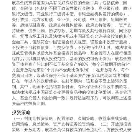
该基金的投资范围为具有良好流动性的金融工具，包括债券（国
债、金融债（包括但不限于政策性银行金融债、商业银行债、商业
银行次级债、商业银行二级资本债、非银金融机构发行的债券）、
央行票据、地方政府债、企业债、公司债、中期票据、短期融资
券、超短期融资券、政府支持机构债券、政府支持债券）、资产支
持证券、债券回购、协议存款、定期存款及其他银行存款、同业存
单、货币市场工具以及法律法规或中国证监会允许基金投资的其他
金融工具，但须符合中国证监会相关规定。该基金不投资于股票，
不投资于可转换债券、可交换债券，不投资衍生品工具。如法律法
规或监管机构以后允许基金投资其他品种，基金管理人在履行相应
程序后可以将其纳入投资范围。基金的投资组合比例为：该基金投
资于债券资产的比例不低于基金资产的80%（每个开放期开始前1个
月至开放期结束后1个月内不受此比例限制）；在开放期内，每个
交易日日终，该基金保持不低于基金资产净值5％的现金或者到期
日在一年以内的政府债券。在封闭期内，该基金不受上述5%的限
制。其中，现金不包括结算备付金、存出保证金和应收申购款等。
如法律法规或中国证监会变更投资品种的投资比例限制，基金管理
人、基金托管人书面协商一致并履行适当程序后，可以调整上述投
资品种的投资比例。
投资策略
（一）封闭期投资策略：配置策略、久期策略、收益率曲线策略、
信用策略、息差策略、资产支持证券投资策略。（二）开放期投资
策略：开放期内，该基金为保持较高的组合流动性，方便投资人安