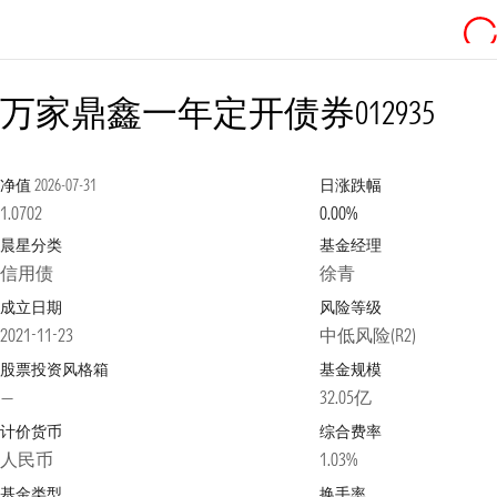
万家鼎鑫一年定开债券
012935
净值
2026-07-31
日涨跌幅
1.0702
0.00%
晨星分类
基金经理
信用债
徐青
成立日期
风险等级
2021-11-23
中低风险(R2)
股票投资风格箱
基金规模
—
32.05亿
计价货币
综合费率
人民币
1.03%
基金类型
换手率