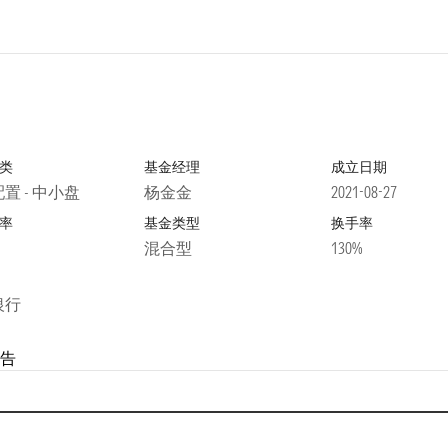
类
基金经理
成立日期
置 - 中小盘
杨金金
2021-08-27
率
基金类型
换手率
混合型
130%
银行
告