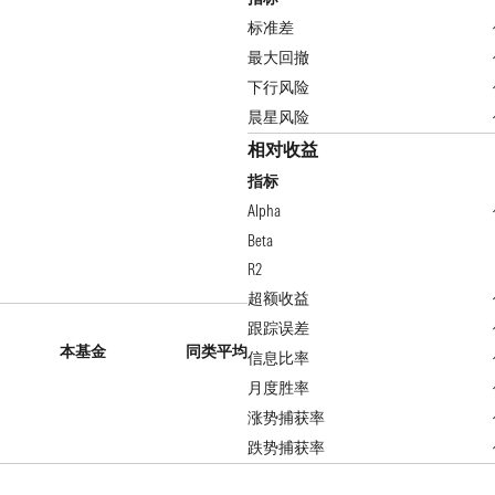
标准差
最大回撤
下行风险
晨星风险
相对收益
指标
Alpha
Beta
R2
超额收益
跟踪误差
本基金
同类平均
信息比率
月度胜率
涨势捕获率
跌势捕获率