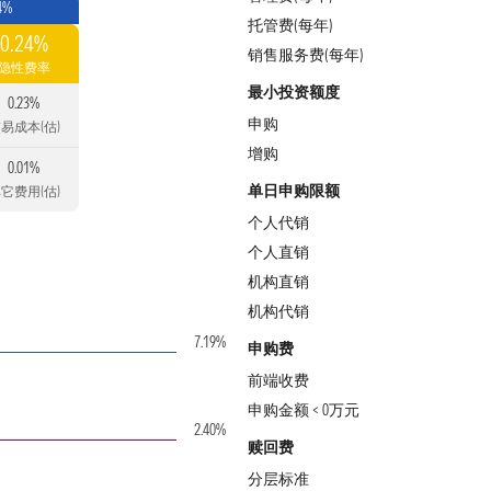
4%
托管费(每年)
0.24%
销售服务费(每年)
隐性费率
最小投资额度
0.23%
申购
易成本(估)
增购
0.01%
单日申购限额
它费用(估)
个人代销
个人直销
机构直销
机构代销
7.19%
申购费
前端收费
申购金额 < 0万元
2.40%
赎回费
分层标准