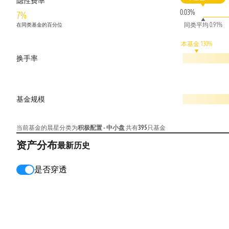
隐性费率
0.03%
7%
同类平均 0.91%
在同类基金的百分位
本基金 130%
换手率
基金规模
当前基金的晨星分类为
积极配置 - 中小盘
共有
395
只基金
资产分布
最新
历史
是否穿透