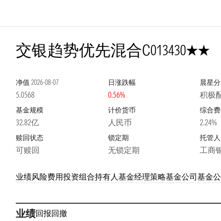
2星
交银趋势优先混合C
013430
净值
2026-08-07
日涨跌幅
晨星分
5.0568
0.56%
积极配
基金规模
计价货币
综合费
32.82亿
人民币
2.24%
赎回状态
锁定期
托管人
可赎回
无锁定期
工商
业绩
风险
费用
投资组合
持有人
基金经理
策略
基金公司
基金公
业绩
回报
回撤