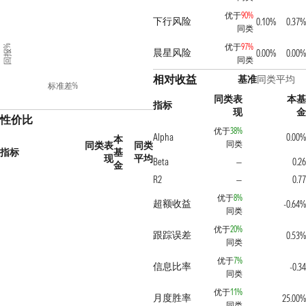
优于
90%
下行风险
0.10%
0.37%
同类
优于
97%
回报%
晨星风险
0.00%
0.00%
同类
相对收益
基准
同类平均
标准差%
同类表
本基
指标
现
金
性价比
优于
38%
Alpha
0.00%
本
同类
同类表
同类
指标
基
现
平均
Beta
0.26
—
金
R2
0.77
—
优于
8%
超额收益
-0.64%
同类
优于
20%
跟踪误差
0.53%
同类
优于
7%
信息比率
-0.34
同类
优于
11%
月度胜率
25.00%
同类