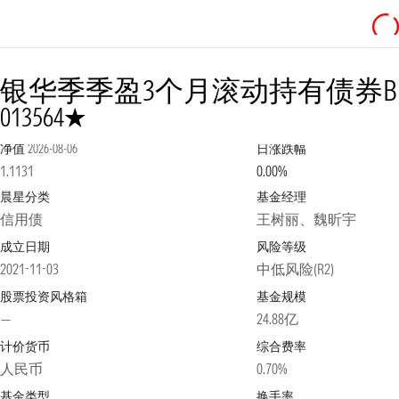
银华季季盈3个月滚动持有债券B
1星
013564
净值
2026-08-06
日涨跌幅
1.1131
0.00%
晨星分类
基金经理
信用债
王树丽、魏昕宇
成立日期
风险等级
2021-11-03
中低风险(R2)
股票投资风格箱
基金规模
—
24.88亿
计价货币
综合费率
人民币
0.70%
基金类型
换手率