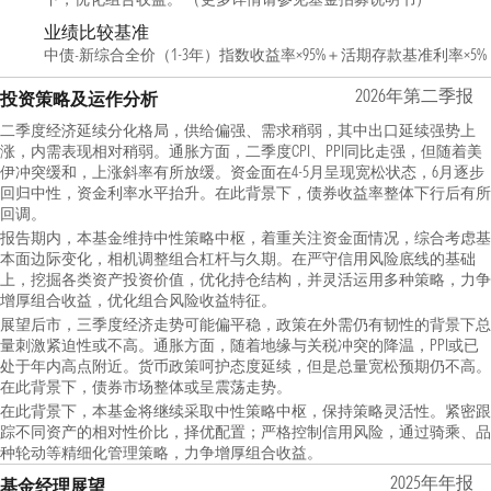
业绩比较基准
中债-新综合全价（1-3年）指数收益率×95%＋活期存款基准利率×5%
2026年第二季报
投资策略及运作分析
二季度经济延续分化格局，供给偏强、需求稍弱，其中出口延续强势上
涨，内需表现相对稍弱。通胀方面，二季度CPI、PPI同比走强，但随着美
伊冲突缓和，上涨斜率有所放缓。资金面在4-5月呈现宽松状态，6月逐步
回归中性，资金利率水平抬升。在此背景下，债券收益率整体下行后有所
回调。
报告期内，本基金维持中性策略中枢，着重关注资金面情况，综合考虑基
本面边际变化，相机调整组合杠杆与久期。在严守信用风险底线的基础
上，挖掘各类资产投资价值，优化持仓结构，并灵活运用多种策略，力争
增厚组合收益，优化组合风险收益特征。
展望后市，三季度经济走势可能偏平稳，政策在外需仍有韧性的背景下总
量刺激紧迫性或不高。通胀方面，随着地缘与关税冲突的降温，PPI或已
处于年内高点附近。货币政策呵护态度延续，但是总量宽松预期仍不高。
在此背景下，债券市场整体或呈震荡走势。
在此背景下，本基金将继续采取中性策略中枢，保持策略灵活性。紧密跟
踪不同资产的相对性价比，择优配置；严格控制信用风险，通过骑乘、品
种轮动等精细化管理策略，力争增厚组合收益。
2025年年报
基金经理展望