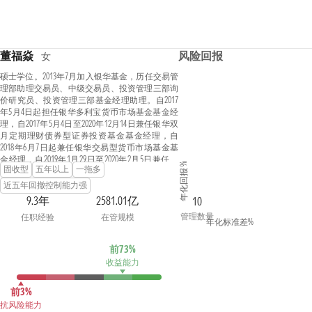
董福焱
风险回报
女
硕士学位。2013年7月加入银华基金，历任交易管
理部助理交易员、中级交易员、投资管理三部询
价研究员、投资管理三部基金经理助理。自2017
年5月4日起担任银华多利宝货币市场基金基金经
理，自2017年5月4日至2020年12月14日兼任银华双
月定期理财债券型证券投资基金基金经理，自
2018年6月7日起兼任银华交易型货币市场基金基
金经理，自2019年1月29日至2020年2月5日兼任银
年化回报 %
固收型
五年以上
一拖多
华安鑫短债债券型证券投资基金基金经理，自
2019年3月14日至2020年3月30日兼任银华安享短债
近五年回撤控制能力强
债券型证券投资基金基金经理，自2021年6月11日
9.3年
2581.01亿
10
起兼任银华安鑫短债债券型证券投资基金、银华
管理数量
任职经验
在管规模
安颐中短债双月持有期债券型证券投资基金基金
年化标准差%
经理，自2021年11月3日起兼任银华季季盈3个月滚
动持有债券型证券投资基金基金经理，自2022年6
前73%
月8日起兼任银华中证同业存单AAA指数7天持有期
收益能力
证券投资基金基金经理。具有从业资格。国籍：
中国。
前3%
抗风险能力