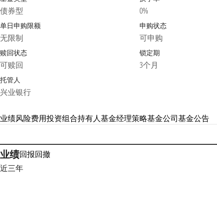
债券型
0%
单日申购限额
申购状态
无限制
可申购
赎回状态
锁定期
可赎回
3个月
托管人
兴业银行
业绩
风险
费用
投资组合
持有人
基金经理
策略
基金公司
基金公告
业绩
回报
回撤
近三年