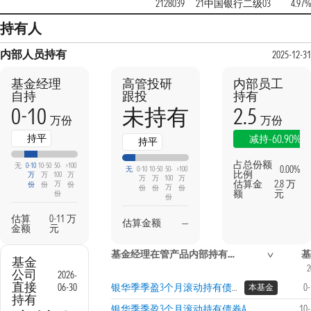
2128039
21中国银行二级03
4.97%
持有人
内部人员持有
2025-12-31
基金经理
高管投研
内部员工
自持
跟投
持有
0-10
2.5
未持有
万份
万份
持平
-60.90%
减持
持平
占总份额
无
0-10
10-50
50-
>100
0.00%
无
0-10
10-50
50-
>100
比例
万
万
100
万
万
万
100
万
估算金
2.8 万
万
份
份
份
万
份
份
份
额
元
份
份
估算
0-11 万
估算金额
—
金额
元
基金经理在管产品内部持有信息
基
基金
2
公司
2026-
直接
06-30
银华季季盈3个月滚动持有债券B
0
本基金
持有
银华季季盈3个月滚动持有债券A
10