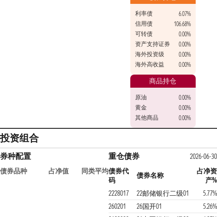
利率债
6.07%
信用债
106.68%
可转债
0.00%
资产支持证券
0.00%
海外投资级
0.00%
海外高收益
0.00%
商品持仓
原油
0.00%
黄金
0.00%
其他商品
0.00%
投资组合
券种配置
重仓债券
2026-06-30
债券品种
占净值
同类平均
债券代
占净资
债券名称
码
产%
2228017
22邮储银行二级01
5.77%
260201
26国开01
5.26%