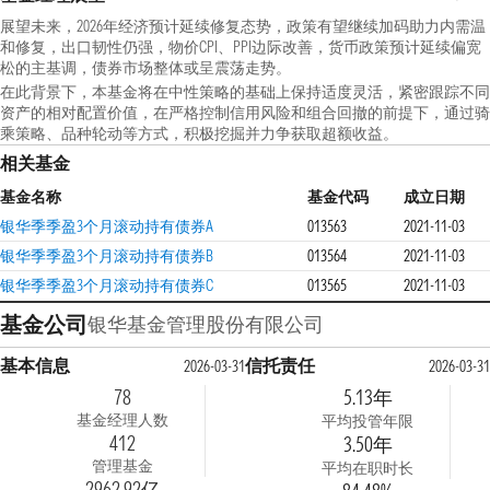
展望未来，2026年经济预计延续修复态势，政策有望继续加码助力内需温
和修复，出口韧性仍强，物价CPI、PPI边际改善，货币政策预计延续偏宽
松的主基调，债券市场整体或呈震荡走势。
在此背景下，本基金将在中性策略的基础上保持适度灵活，紧密跟踪不同
资产的相对配置价值，在严格控制信用风险和组合回撤的前提下，通过骑
乘策略、品种轮动等方式，积极挖掘并力争获取超额收益。
相关基金
基金名称
基金代码
成立日期
银华季季盈3个月滚动持有债券A
013563
2021-11-03
银华季季盈3个月滚动持有债券B
013564
2021-11-03
银华季季盈3个月滚动持有债券C
013565
2021-11-03
基金公司
银华基金管理股份有限公司
基本信息
信托责任
2026-03-31
2026-03-31
78
5.13年
基金经理人数
平均投管年限
412
3.50年
管理基金
平均在职时长
2962.92亿