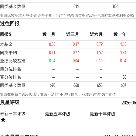
同类基金数量
611
856
业绩比较基准为中债-新综合全价（1-3年）指数收益率x95.0% + 活期存款基准利率x5.0%
过往回报
回报%
近一月
近三月
近六月
近一年
本基金
0.05
0.37
0.79
1.33
同类平均
0.11
0.77
1.52
1.84
业绩比较基准
-0.04
0.04
0.15
0.04
4
4
四分位排名
—
—
—
百分位排名
—
—
—
88
同类基金数量
670
660
653
607
业绩数据截至2026-06-30，业绩不足1年不进行排名，业绩超过1年为年化值
晨星评级
2026-06
最新三年评级
最新五年评级
最新十年评级
—
—