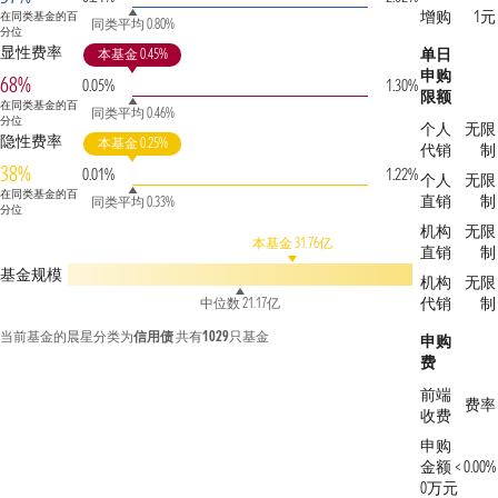
增购
1元
在同类基金的百
同类平均 0.80%
分位
显性费率
单日
本基金 0.45%
申购
68%
0.05%
1.30%
限额
在同类基金的百
同类平均 0.46%
分位
个人
无限
隐性费率
本基金 0.25%
代销
制
38%
0.01%
1.22%
个人
无限
在同类基金的百
直销
制
同类平均 0.33%
分位
机构
无限
本基金 31.76亿
直销
制
基金规模
机构
无限
代销
制
中位数 21.17亿
当前基金的晨星分类为
信用债
共有
1029
只基金
申购
费
前端
费率
收费
申购
金额 <
0.00%
0万元