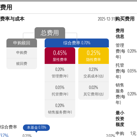
费用
费率与成本
购买费用
2025-12-31
费用
总费用
信息
申购赎回
综合费率 0.70%
管理
费(每
0.20%
0.45%
0.25%
申购费
年)
显性费率
隐性费率
赎回费
托管
0.20%
0.23%
费(每
0.05%
管理费(年)
交易成本(估)
年)
销售
0.05%
0.02%
服务
0.20%
托管费(年)
其它费用(估)
费(每
年)
0.20%
销售服务费(年)
最小
投资
额度
综合费率
本基金 0.70%
申购
1元
37%
0.21%
2.02%