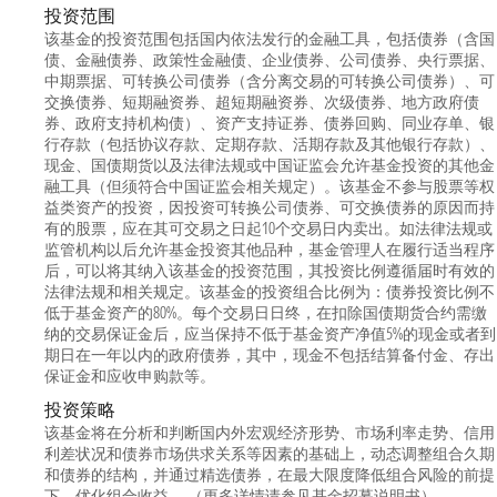
投资范围
该基金的投资范围包括国内依法发行的金融工具，包括债券（含国
债、金融债券、政策性金融债、企业债券、公司债券、央行票据、
中期票据、可转换公司债券（含分离交易的可转换公司债券）、可
交换债券、短期融资券、超短期融资券、次级债券、地方政府债
券、政府支持机构债）、资产支持证券、债券回购、同业存单、银
行存款（包括协议存款、定期存款、活期存款及其他银行存款）、
现金、国债期货以及法律法规或中国证监会允许基金投资的其他金
融工具（但须符合中国证监会相关规定）。该基金不参与股票等权
益类资产的投资，因投资可转换公司债券、可交换债券的原因而持
有的股票，应在其可交易之日起10个交易日内卖出。如法律法规或
监管机构以后允许基金投资其他品种，基金管理人在履行适当程序
后，可以将其纳入该基金的投资范围，其投资比例遵循届时有效的
法律法规和相关规定。该基金的投资组合比例为：债券投资比例不
低于基金资产的80%。每个交易日日终，在扣除国债期货合约需缴
纳的交易保证金后，应当保持不低于基金资产净值5%的现金或者到
期日在一年以内的政府债券，其中，现金不包括结算备付金、存出
保证金和应收申购款等。
投资策略
该基金将在分析和判断国内外宏观经济形势、市场利率走势、信用
利差状况和债券市场供求关系等因素的基础上，动态调整组合久期
和债券的结构，并通过精选债券，在最大限度降低组合风险的前提
下，优化组合收益。 （更多详情请参见基金招募说明书）