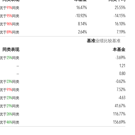
16.47%
25.55%
优于
91%
同类
-10.92%
-14.15%
优于
95%
同类
8.14%
16.10%
优于
96%
同类
2.64%
7.19%
优于
89%
同类
基准
业绩比较基准
同类表现
本基金
-3.69%
优于
25%
同类
1.21
—
0.80
—
-0.62%
优于
23%
同类
7.52%
优于
91%
同类
-4.63
优于
23%
同类
41.67%
优于
21%
同类
116.77%
优于
26%
同类
156.69%
优于
46%
同类