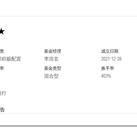
类
基金经理
成立日期
深积极配置
李浩玄
2021-12-28
率
基金类型
换手率
混合型
403%
银行
告