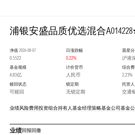
1星
浦银安盛品质优选混合A
014228
净值
2026-08-07
日涨跌幅
晨星分
0.5522
0.22%
沪港
基金规模
计价货币
综合费
4.83亿
人民币
2.23%
赎回状态
锁定期
托管人
可赎回
无锁定期
交通
业绩
风险
费用
投资组合
持有人
基金经理
策略
基金公司
基金公
业绩
回报
回撤