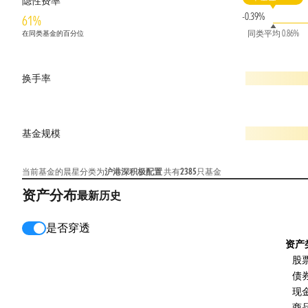
隐性费率
-0.39%
61%
同类平均 0.86%
在同类基金的百分位
换手率
基金规模
当前基金的晨星分类为
沪港深积极配置
共有
2385
只基金
资产分布
最新
历史
是否穿透
资产
股
债
现
商