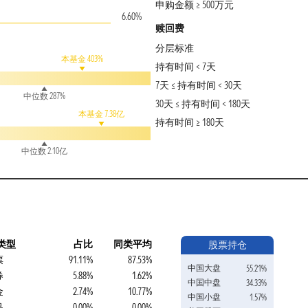
申购金额 ≥ 500万元
6.60%
赎回费
分层标准
本基金 403%
持有时间 < 7天
7天 ≤ 持有时间 < 30天
中位数 287%
30天 ≤ 持有时间 < 180天
本基金 7.38亿
持有时间 ≥ 180天
中位数 2.10亿
类型
占比
同类平均
股票持仓
票
91.11%
87.53%
中国大盘
55.21%
券
5.88%
1.62%
中国中盘
34.33%
金
2.74%
10.77%
中国小盘
1.57%
品
0.00%
0.00%