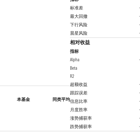
标准差
最大回撤
下行风险
晨星风险
相对收益
指标
Alpha
Beta
R2
超额收益
跟踪误差
本基金
同类平均
信息比率
月度胜率
涨势捕获率
跌势捕获率