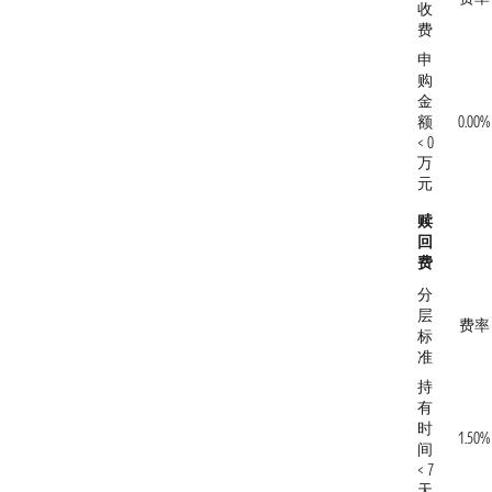
收
费
申
购
金
额
0.00%
< 0
万
元
赎
回
费
分
层
费率
标
准
持
有
时
1.50%
间
< 7
天