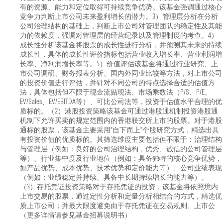
有的资源、能力和定位取得可持续竞争优势。该基金强调通过核心
竞争力判断上市公司未来盈利增长的潜力。3）管理层分析在分析
公司治理结构的基础上，判断上市公司对管理团队的稳定性及其能
力的依赖度，强调对管理层的经营纪录以及管理制度的考查。4）
成长性分析该基金将股票的成长性进行分析，并预测其未来的持续
成长性，具体的成长性评价指标包括营业收入增长率、营业利润增
长率、净利润增长率等。5）价值评估该基金将通过行业研究、上
市公司调研、财务报表分析、国内外同业比较等方法，对上市公司
的投资价值进行评估，并针对不同公司的特点选择合适的估值方
法，具体包括但不限于现金流贴现法、市场乘数法（P/S、P/E、
EV/Sales、EV/EBITDA等）、可比公司法等，投资于估值水平合理的优
质标的。（2）港股投资策略该基金可通过港股通机制投资港股通
机制下允许买卖的规定范围内的香港联交所上市的股票。对于港股
通标的股票，该基金主要采用"自下而上"个股研究方式，精选出具
有投资价值的优质标的。其筛选维度主要包括但不限于：治理结构
与管理层（例如：良好的公司治理结构，优秀、诚信的公司管理层
等）、行业集中度及行业地位（例如：具备独特的核心竞争优势，
如产品优势、成本优势、技术优势和定价能力等）、公司业绩表现
（例如：业绩稳定并持续、具备中长期持续增长的能力等）。
（3）存托凭证投资策略对于存托凭证的投资，该基金将依照境内
上市交易的股票，通过定性分析和定量分析相结合的方式，精选优
质上市公司；并最大限度避免由于存托凭证在交易规则、上市公
（更多详情请参见基金招募说明书）