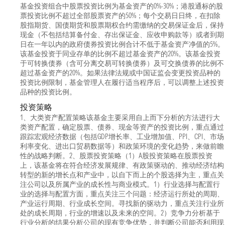
基金投资组合中股票投资比例为基金资产的0%-30%；港股通标的股
票投资比例不超过全部股票资产的50%；每个交易日日终，在扣除
股指期货、国债期货和股票期权合约需缴纳的交易保证金后，保持
现金（不包括结算备付金、存出保证金、应收申购款等）或者到期
日在一年以内的政府债券投资比例合计不低于基金资产净值的5%。
该基金投资于同业存单的比例不超过基金资产的20%。该基金投资
于可转换债券（含可分离交易可转换债券）及可交换债券的比例不
超过基金资产的20%。如果法律法规或中国证监会变更投资品种的
投资比例限制，基金管理人在履行适当程序后，可以调整上述投资
品种的投资比例。
投资策略
1、大类资产配置策略该基金主要采用自上而下分析的方法进行大
类资产配置，确定股票、债券、现金等资产的投资比例，重点通过
跟踪宏观经济数据（包括GDP增长率、工业增加值、PPI、CPI、市场
利率变化、进出口贸易数据等）和政策环境的变化趋势，来做前瞻
性的战略判断。2、股票投资策略（1）A股投资策略在股票投资
上，该基金将在符合经济发展规律、有政策驱动的、推动经济结构
转型的新的增长点和产业中，以自下而上的个股选择为主，重点关
注公司以及所属产业的成长性与商业模式。1）行业选择与配置行
业的选择与配置方面，重点关注三个问题：经济运行所处的周期、
产业运行周期、行业成长空间。寻找新的驱动力，重点关注行业所
处的成长周期，行业的增速以及未来的空间。2）竞争力分析基于
行业分析的结果分析公司的现有竞争优势，并判断公司能否利用现