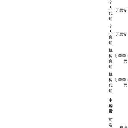
个
人
无限制
代
销
个
人
无限制
直
销
机
构
1,000,000
元
直
销
机
构
1,000,000
元
代
销
申
购
费
前
端
费率