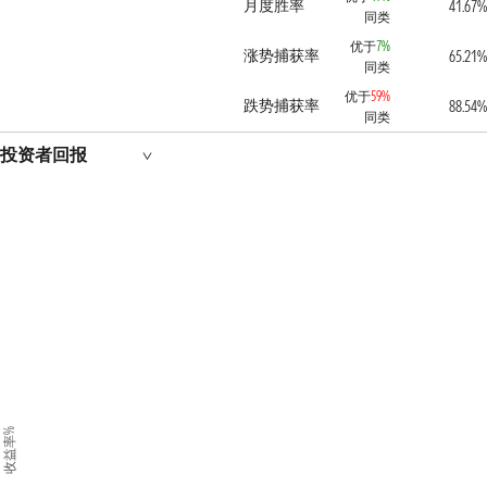
月度胜率
41.67%
同类
优于
7%
涨势捕获率
65.21%
同类
优于
59%
跌势捕获率
88.54%
同类
投资者回报
收益率%