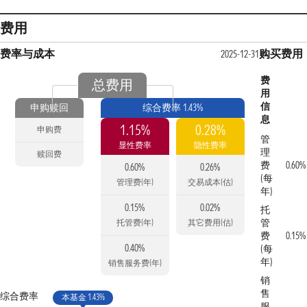
费用
费率与成本
购买费用
2025-12-31
费
总费用
用
信
申购赎回
综合费率 1.43%
息
1.15%
0.28%
申购费
管
显性费率
隐性费率
理
赎回费
费
0.60%
0.60%
0.26%
(每
管理费(年)
交易成本(估)
年)
0.15%
0.02%
托
管
托管费(年)
其它费用(估)
费
0.15%
0.40%
(每
年)
销售服务费(年)
销
售
综合费率
本基金 1.43%
服