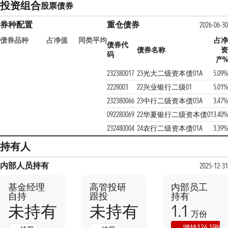
投资组合
股票
债券
券种配置
重仓债券
2026-06-30
债券品种
占净值
同类平均
占净
债券代
债券名称
资
码
产%
232380017
23光大二级资本债01A
5.09%
2228003
22兴业银行二级01
5.01%
232380066
23中行二级资本债03A
3.47%
092280069
22华夏银行二级资本债01
3.40%
232480004
24农行二级资本债01A
3.39%
持有人
内部人员持有
2025-12-31
基金经理
高管投研
内部员工
自持
跟投
持有
1.1
未持有
未持有
万份
136.59%
增持