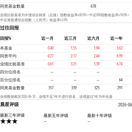
同类基金数量
678
业绩比较基准为中债综合财富（总值）指数收益率x80.0% + 中证800指数收益率x18.0% +
中证港股通综合指数（人民币）收益率x2.0%
过往回报
回报%
近一月
近三月
近六月
近一年
本基金
0.40
1.55
1.94
3.62
同类平均
0.27
2.17
2.44
6.99
业绩比较基准
0.61
3.21
3.39
6.74
3
4
四分位排名
—
—
—
百分位排名
—
—
—
64
同类基金数量
357
339
325
291
业绩数据截至2026-06-30，业绩不足1年不进行排名，业绩超过1年为年化值
晨星评级
2026-06
最新三年评级
最新五年评级
最新十年评级
—
—