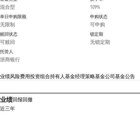
混合型
109%
单日申购限额
申购状态
无限制
可申购
赎回状态
锁定期
可赎回
无锁定期
托管人
浙商银行
业绩
风险
费用
投资组合
持有人
基金经理
策略
基金公司
基金公告
业绩
回报
回撤
近三年