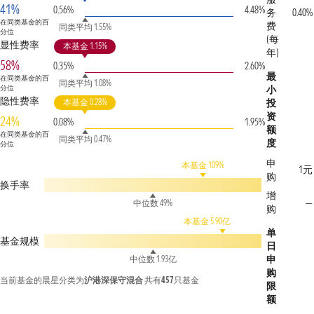
41%
0.56%
4.48%
务
0.40%
在同类基金的百
费
同类平均 1.55%
分位
(每
显性费率
本基金 1.15%
年)
58%
0.35%
2.60%
最
在同类基金的百
同类平均 1.08%
分位
小
隐性费率
本基金 0.28%
投
资
24%
0.08%
1.95%
额
在同类基金的百
同类平均 0.47%
度
分位
申
本基金 109%
1元
购
换手率
增
—
中位数 49%
购
本基金 5.90亿
单
基金规模
日
申
中位数 1.93亿
购
当前基金的晨星分类为
沪港深保守混合
共有
457
只基金
限
额