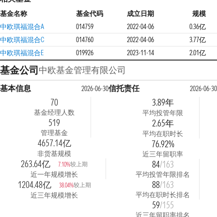
基金名称
基金代码
成立日期
规模
中欧琪福混合A
014759
2022-04-06
0.36亿
中欧琪福混合C
014760
2022-04-06
3.77亿
中欧琪福混合E
019926
2023-11-14
2.01亿
基金公司
中欧基金管理有限公司
基本信息
信托责任
2026-06-30
2026-06-30
70
3.89年
基金经理人数
平均投管年限
519
2.65年
管理基金
平均在职时长
4657.14亿
76.92%
非货基规模
近三年留职率
263.64亿
84
/163
较上期
7.10%
近一年规模增长
平均投管年限排名
1204.48亿
88
/163
较上期
38.04%
平均在职时长排名
近三年规模增长
59
/155
近三年留职率排名