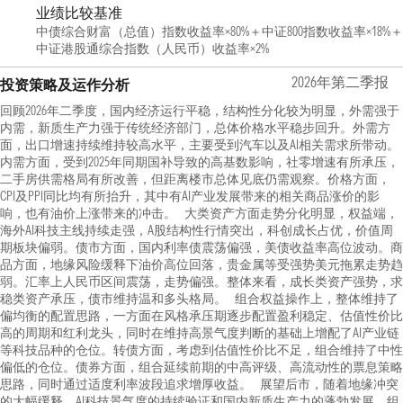
业绩比较基准
中债综合财富（总值）指数收益率×80%＋中证800指数收益率×18%＋
中证港股通综合指数（人民币）收益率×2%
2026年第二季报
投资策略及运作分析
回顾2026年二季度，国内经济运行平稳，结构性分化较为明显，外需强于
内需，新质生产力强于传统经济部门，总体价格水平稳步回升。外需方
面，出口增速持续维持较高水平，主要受到汽车以及AI相关需求所带动。
内需方面，受到2025年同期国补导致的高基数影响，社零增速有所承压，
二手房供需格局有所改善，但距离楼市总体见底仍需观察。价格方面，
CPI及PPI同比均有所抬升，其中有AI产业发展带来的相关商品涨价的影
响，也有油价上涨带来的冲击。 大类资产方面走势分化明显，权益端，
海外AI科技主线持续走强，A股结构性行情突出，科创成长占优，价值周
期板块偏弱。债市方面，国内利率债震荡偏强，美债收益率高位波动。商
品方面，地缘风险缓释下油价高位回落，贵金属等受强势美元拖累走势趋
弱。汇率上人民币区间震荡，走势偏强。整体来看，成长类资产强势，求
稳类资产承压，债市维持温和多头格局。 组合权益操作上，整体维持了
偏均衡的配置思路，一方面在风格承压期逐步配置盈利稳定、估值性价比
高的周期和红利龙头，同时在维持高景气度判断的基础上增配了AI产业链
等科技品种的仓位。转债方面，考虑到估值性价比不足，组合维持了中性
偏低的仓位。债券方面，组合延续前期的中高评级、高流动性的票息策略
思路，同时通过适度利率波段追求增厚收益。 展望后市，随着地缘冲突
的大幅缓释，AI科技景气度的持续验证和国内新质生产力的蓬勃发展，组