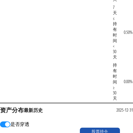
7
天
≤
持
有
0.50%
时
间
<
30
天
持
有
时
0.00%
间
≥
30
天
资产分布
最新
历史
2025-12-31
是否穿透
股票持仓