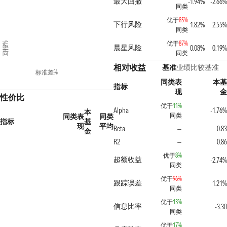
最大回撤
-1.94%
-2.66%
同类
优于
85%
下行风险
1.82%
2.55%
同类
优于
87%
回报%
晨星风险
0.08%
0.19%
同类
相对收益
基准
业绩比较基准
标准差%
同类表
本基
指标
现
金
性价比
优于
11%
Alpha
-1.76%
本
同类
同类表
同类
指标
基
现
平均
Beta
0.83
—
金
R2
0.86
—
优于
8%
超额收益
-2.74%
同类
优于
96%
跟踪误差
1.21%
同类
优于
13%
信息比率
-3.30
同类
优于
17%