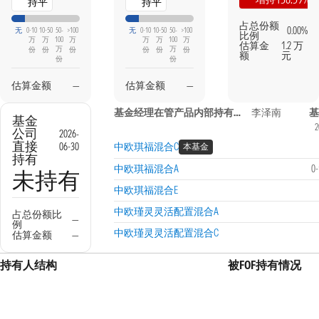
持平
持平
占总份额
0.00%
无
0-10
10-50
50-
>100
无
0-10
10-50
50-
>100
比例
万
万
100
万
万
万
100
万
估算金
1.2 万
万
万
份
份
份
份
份
份
额
元
份
份
估算金额
—
估算金额
—
基金经理在管产品内部持有信息
李泽南
基
基金
2
公司
2026-
直接
06-30
中欧琪福混合C
本基金
持有
中欧琪福混合A
0
未持有
中欧琪福混合E
中欧瑾灵灵活配置混合A
占总份额比
—
例
中欧瑾灵灵活配置混合C
估算金额
—
持有人结构
被FOF持有情况