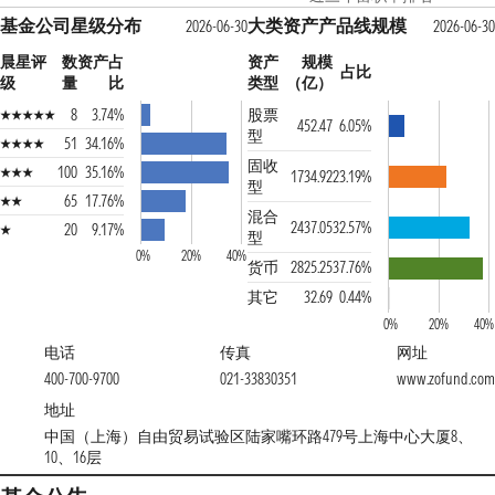
基金公司星级分布
大类资产产品线规模
2026-06-30
2026-06-30
晨星评
数
资产占
资产
规模
占比
级
量
比
类型
（亿）
8
3.74%
股票
452.47
6.05%
型
51
34.16%
固收
100
35.16%
1734.92
23.19%
型
65
17.76%
混合
2437.05
32.57%
20
9.17%
型
0%
20%
40%
货币
2825.25
37.76%
其它
32.69
0.44%
0%
20%
40%
电话
传真
网址
400-700-9700
021-33830351
www.zofund.com
地址
中国（上海）自由贸易试验区陆家嘴环路479号上海中心大厦8、
10、16层