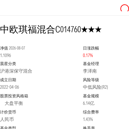
3星
中欧琪福混合C
014760
净值
2026-08-07
日涨跌幅
1.1096
0.17%
晨星分类
基金经理
沪港深保守混合
李泽南
成立日期
风险等级
2022-04-06
中低风险(R2)
股票投资风格箱
基金规模
大盘平衡
6.14亿
计价货币
综合费率
人民币
1.43%
基金类型
换手率