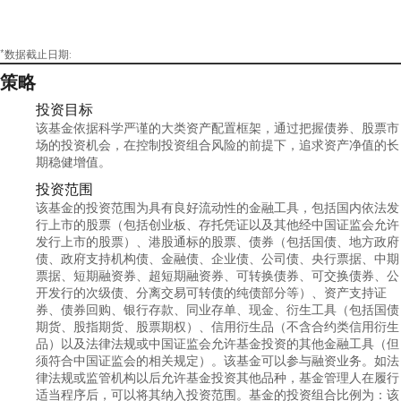
*数据截止日期:
策略
投资目标
该基金依据科学严谨的大类资产配置框架，通过把握债券、股票市
场的投资机会，在控制投资组合风险的前提下，追求资产净值的长
期稳健增值。
投资范围
该基金的投资范围为具有良好流动性的金融工具，包括国内依法发
行上市的股票（包括创业板、存托凭证以及其他经中国证监会允许
发行上市的股票）、港股通标的股票、债券（包括国债、地方政府
债、政府支持机构债、金融债、企业债、公司债、央行票据、中期
票据、短期融资券、超短期融资券、可转换债券、可交换债券、公
开发行的次级债、分离交易可转债的纯债部分等）、资产支持证
券、债券回购、银行存款、同业存单、现金、衍生工具（包括国债
期货、股指期货、股票期权）、信用衍生品（不含合约类信用衍生
品）以及法律法规或中国证监会允许基金投资的其他金融工具（但
须符合中国证监会的相关规定）。该基金可以参与融资业务。如法
律法规或监管机构以后允许基金投资其他品种，基金管理人在履行
适当程序后，可以将其纳入投资范围。基金的投资组合比例为：该