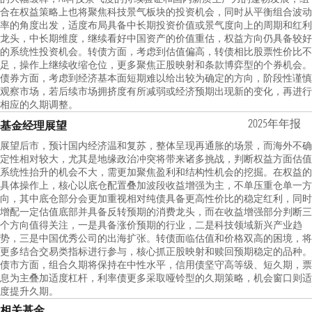
合在权益策略上也将聚焦科技景气板块的投资机会，同时从平衡组合波动
率的角度出发，适度布局具备中长期投资价值或景气度向上的周期和红利
龙头，中长期维度，继续看好中国资产的价值重估，权益方向仍具备较好
的系统性投资机会。转债方面，考虑到估值偏高，转债相比股票性价比不
足，操作上继续收缩仓位，更多聚焦正股映射和条款博弈型的个券机会。
债券方面，考虑到经济基本面短期难以给出较为确定的方向，阶段性谨慎
观察市场，若后续市场拥挤度有所减弱或经济预期出现新的变化，再进行
相应的久期调整。
2025年年报
基金经理展望
展望后市，预计国内经济温和复苏，整体呈现再通胀的场景，而海外不确
定性相对较大，尤其是地缘政治冲突将带来诸多挑战，判断权益方面估值
系统性抬升的机会不大，需更加聚焦盈利和结构性机会的挖掘。在权益的
具体操作上，核心以底仓配置叠加波段收益增强为主，不单压重仓单一方
向，其中底仓部分会更加重视相对纯债具备更高性价比的稳定红利，同时
增配一定估值底部并具备反转预期的消费龙头，而在收益增强部分判断三
个方向值得关注，一是具备涨价预期的行业，二是科技领域新兴产业趋
势，三是中国优秀公司的出海扩张。转债面临估值和价格双高的困境，将
更多结合交易类指标进行参与，核心抓正股映射和赎回预期稳定的品种。
债市方面，组合久期将保持在中性水平，信用债坚守高等级、短久期，票
息为主叠加适度杠杆，利率债更多采取哑铃型的久期策略，机会窗口则适
度提升久期。
相关基金