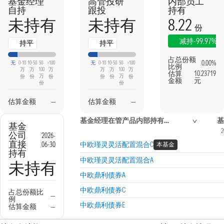
基金经理
高管投研
内部员工
自持
跟投
持有
8.22
未持有
未持有
份
-99.97%
减持
持平
持平
占总份额
0.00%
无
0-10
10-50
50-
>100
无
0-10
10-50
50-
>100
比例
万
万
100
万
万
万
100
万
估算
10.23719
万
万
份
份
份
份
份
份
金额
元
份
份
估算金额
—
估算金额
—
基金经理在管产品内部持有信息
基
基金
2
公司
2026-
直接
06-30
中欧瑾灵灵活配置混合C
本基金
持有
中欧瑾灵灵活配置混合A
未持有
中欧鼎利债券A
中欧鼎利债券C
占总份额比
—
例
中欧鼎利债券E
估算金额
—