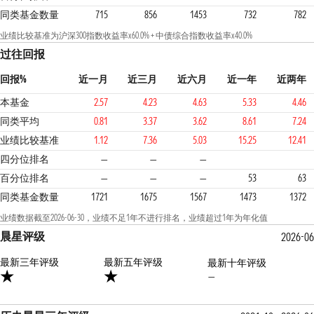
同类基金数量
715
856
1453
732
782
业绩比较基准为沪深300指数收益率x60.0% + 中债综合指数收益率x40.0%
过往回报
回报%
近一月
近三月
近六月
近一年
近两年
本基金
2.57
4.23
4.63
5.33
4.46
同类平均
0.81
3.37
3.62
8.61
7.24
业绩比较基准
1.12
7.36
5.03
15.25
12.41
3
3
4
四分位排名
—
—
—
百分位排名
—
—
—
53
63
同类基金数量
1721
1675
1567
1473
1372
业绩数据截至2026-06-30，业绩不足1年不进行排名，业绩超过1年为年化值
晨星评级
2026-06
最新三年评级
1星
最新五年评级
最新十年评级
—