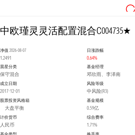
1星
中欧瑾灵灵活配置混合C
004735
净值
2026-08-07
日涨跌幅
1.2491
0.64%
晨星分类
基金经理
保守混合
邓欣雨、李泽南
成立日期
风险等级
2017-12-01
中风险(R3)
股票投资风格箱
基金规模
大盘平衡
0.59亿
计价货币
综合费率
人民币
1.71%
基金类型
换手率