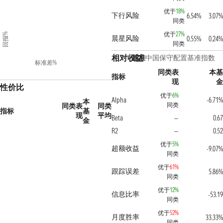
优于
18%
下行风险
6.54%
3.07%
同类
优于
27%
回报%
晨星风险
0.55%
0.24%
同类
相对收益
基准
中国保守配置基准指数
标准差%
同类表
本基
指标
现
金
性价比
优于
6%
Alpha
-6.71%
本
同类
同类表
同类
指标
基
现
平均
Beta
0.67
—
金
R2
0.52
—
优于
5%
超额收益
-9.07%
同类
优于
61%
跟踪误差
5.86%
同类
优于
12%
信息比率
-53.19
同类
优于
52%
月度胜率
33.33%
同类