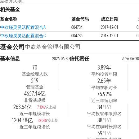
度提升久期。
相关基金
基金名称
基金代码
成立日期
中欧瑾灵灵活配置混合A
004734
2017-12-01
0
中欧瑾灵灵活配置混合C
004735
2017-12-01
0
基金公司
中欧基金管理有限公司
基本信息
信托责任
2026-06-30
2026-06-30
70
3.89年
基金经理人数
平均投管年限
519
2.65年
管理基金
平均在职时长
4657.14亿
76.92%
非货基规模
近三年留职率
263.64亿
84
/163
较上期
7.10%
近一年规模增长
平均投管年限排名
1204.48亿
88
/163
较上期
38.04%
平均在职时长排名
近三年规模增长
59
/155