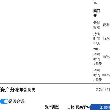
元
赎回
费
分层
费率
标准
持有
时间
1.50%
< 7天
7天 ≤
持有
1.00%
时间
< 30天
持有
时间
0.00%
≥ 30天
资产分布
最新
历史
2025-12-31
是否穿透
资产类型
占比
同类平均
股票