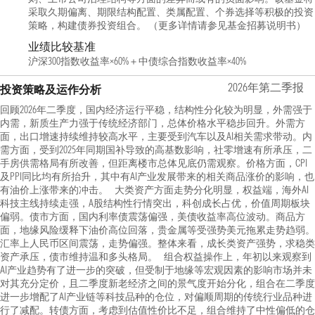
采取久期偏离、期限结构配置、类属配置、个券选择等积极的投资
策略，构建债券投资组合。 （更多详情请参见基金招募说明书）
业绩比较基准
沪深300指数收益率×60%＋中债综合指数收益率×40%
2026年第二季报
投资策略及运作分析
回顾2026年二季度，国内经济运行平稳，结构性分化较为明显，外需强于
内需，新质生产力强于传统经济部门，总体价格水平稳步回升。外需方
面，出口增速持续维持较高水平，主要受到汽车以及AI相关需求带动。内
需方面，受到2025年同期国补导致的高基数影响，社零增速有所承压，二
手房供需格局有所改善，但距离楼市总体见底仍需观察。价格方面，CPI
及PPI同比均有所抬升，其中有AI产业发展带来的相关商品涨价的影响，也
有油价上涨带来的冲击。 大类资产方面走势分化明显，权益端，海外AI
科技主线持续走强，A股结构性行情突出，科创成长占优，价值周期板块
偏弱。债市方面，国内利率债震荡偏强，美债收益率高位波动。商品方
面，地缘风险缓释下油价高位回落，贵金属等受强势美元拖累走势趋弱。
汇率上人民币区间震荡，走势偏强。整体来看，成长类资产强势，求稳类
资产承压，债市维持温和多头格局。 组合权益操作上，年初以来观察到
AI产业趋势有了进一步的突破，但受制于地缘等宏观因素的影响市场并未
对其充分定价，且二季度新老经济之间的景气度开始分化，组合在二季度
进一步增配了AI产业链等科技品种的仓位，对偏顺周期的传统行业品种进
行了减配。转债方面，考虑到估值性价比不足，组合维持了中性偏低的仓