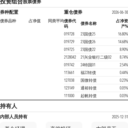
投资组合
股票
债券
券种配置
重仓债券
2026-06-30
债券品种
占净值
同类平均
债券代
占净资
债券名称
码
产%
019728
23国债25
16.80%
019729
23国债26
14.68%
019725
23国债22
8.90%
2128042
21兴业银行二级02
8.74%
019742
24特国01
2.54%
113661
福22转债
0.44%
127038
国微转债
0.23%
123149
通裕转债
0.05%
111000
起帆转债
0.03%
持有人
内部人员持有
2025-12-31