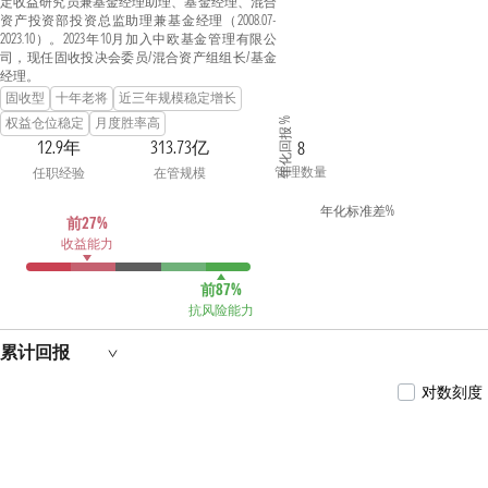
定收益研究员兼基金经理助理、基金经理、混合
资产投资部投资总监助理兼基金经理（2008.07-
2023.10）。2023年10月加入中欧基金管理有限公
司，现任固收投决会委员/混合资产组组长/基金
经理。
固收型
十年老将
近三年规模稳定增长
权益仓位稳定
月度胜率高
年化回报 %
12.9年
313.73亿
8
管理数量
任职经验
在管规模
年化标准差%
前27%
收益能力
前87%
抗风险能力
累计回报
对数刻度