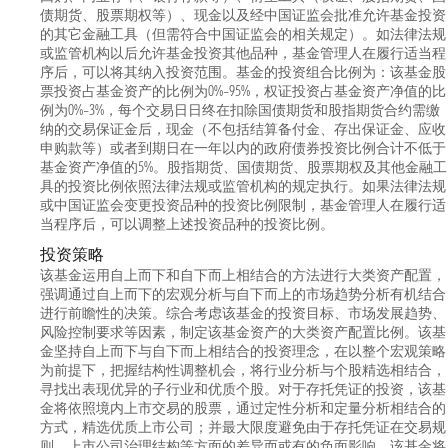
债期货、股票期权等）、现金以及经中国证监会批准允许基金投资
的其它金融工具（但需符合中国证监会的相关规定）。如法律法规
或监管机构以后允许基金投资其他品种，基金管理人在履行适当程
序后，可以将其纳入投资范围。基金的投资组合比例为：该基金股
票投资占基金资产的比例为0%–95%，权证投资占基金资产净值的比
例为0%–3%，每个交易日日终在扣除国债期货和股指期货合约需缴
纳的交易保证金后，现金（不包括结算备付金、存出保证金、应收
申购款等）或者到期日在一年以内的政府债券投资比例合计不低于
基金资产净值的5%。股指期货、国债期货、股票期权及其他金融工
具的投资比例依照法律法规或监管机构的规定执行。如果法律法规
或中国证监会变更投资品种的投资比例限制，基金管理人在履行适
当程序后，可以调整上述投资品种的投资比例。
投资策略
该基金运用自上而下和自下而上相结合的方法进行大类资产配置，
强调通过自上而下的宏观分析与自下而上的市场趋势分析有机结合
进行前瞻性的决策。综合考虑该基金的投资目标、市场发展趋势、
风险控制要求等因素，制定该基金资产的大类资产配置比例。该基
金坚持自上而下与自下而上相结合的投资理念，在以整个宏观策略
为前提下，把握结构性调整机会，将行业分析与个股精选相结合，
寻找出表现优异的子行业和优质个股。对于存托凭证的投资，该基
金将依照境内上市交易的股票，通过定性分析和定量分析相结合的
方式，精选优质上市公司；并最大限度避免由于存托凭证在交易规
则、上市公司治理结构等方面的差异而或有的负面影响。该基金将