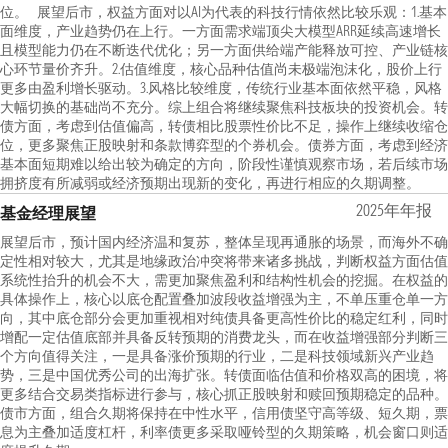
位。 展望后市，权益方面对以AI为代表的科技行情依然比较乐观：1.基本
面维度，产业趋势仍在上行。一方面需求端顶尖大模型ARR延续高速增长
且模型能力仍在不断迭代优化；另一方面供给端产能释放可控、产业链核
心环节量价齐升。2.估值维度，核心品种估值尚未极端泡沫化，股价上行
更多由盈利增长驱动。3.风格比较维度，传统行业基本面依然平稳，风格
大幅切换的基础尚不充分。综上组合将继续聚焦科技板块的投资机会。转
债方面，考虑到估值偏高，转债相比股票性价比不足，操作上继续收缩仓
位，更多聚焦正股映射和条款博弈型的个券机会。债券方面，考虑到经济
基本面短期难以给出较为确定的方向，阶段性谨慎观察市场，若后续市场
拥挤度有所减弱或经济预期出现新的变化，再进行相应的久期调整。
2025年年报
基金经理展望
展望后市，预计国内经济温和复苏，整体呈现再通胀的场景，而海外不确
定性相对较大，尤其是地缘政治冲突将带来诸多挑战，判断权益方面估值
系统性抬升的机会不大，需更加聚焦盈利和结构性机会的挖掘。在权益的
具体操作上，核心以底仓配置叠加波段收益增强为主，不单压重仓单一方
向，其中底仓部分会更加重视相对纯债具备更高性价比的稳定红利，同时
增配一定估值底部并具备反转预期的消费龙头，而在收益增强部分判断三
个方向值得关注，一是具备涨价预期的行业，二是科技领域新兴产业趋
势，三是中国优秀公司的出海扩张。转债面临估值和价格双高的困境，将
更多结合交易类指标进行参与，核心抓正股映射和赎回预期稳定的品种。
债市方面，组合久期将保持在中性水平，信用债坚守高等级、短久期，票
息为主叠加适度杠杆，利率债更多采取哑铃型的久期策略，机会窗口则适