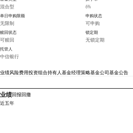
混合型
6%
单日申购限额
申购状态
无限制
可申购
赎回状态
锁定期
可赎回
无锁定期
托管人
中信银行
业绩
风险
费用
投资组合
持有人
基金经理
策略
基金公司
基金公告
业绩
回报
回撤
近五年