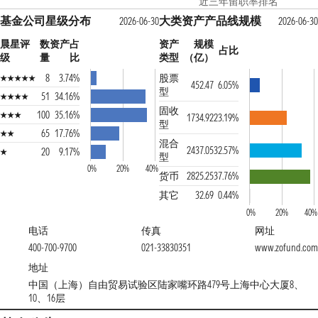
近三年留职率排名
基金公司星级分布
大类资产产品线规模
2026-06-30
2026-06-30
晨星评
数
资产占
资产
规模
占比
级
量
比
类型
（亿）
8
3.74%
股票
452.47
6.05%
型
51
34.16%
固收
100
35.16%
1734.92
23.19%
型
65
17.76%
混合
2437.05
32.57%
20
9.17%
型
0%
20%
40%
货币
2825.25
37.76%
其它
32.69
0.44%
0%
20%
40%
电话
传真
网址
400-700-9700
021-33830351
www.zofund.com
地址
中国（上海）自由贸易试验区陆家嘴环路479号上海中心大厦8、
10、16层