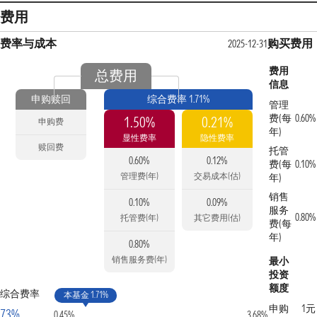
费用
费率与成本
购买费用
2025-12-31
费用
总费用
信息
申购赎回
综合费率 1.71%
管理
费(每
0.60%
1.50%
0.21%
申购费
年)
显性费率
隐性费率
赎回费
托管
0.60%
0.12%
费(每
0.10%
管理费(年)
交易成本(估)
年)
销售
0.10%
0.09%
服务
0.80%
托管费(年)
其它费用(估)
费(每
年)
0.80%
销售服务费(年)
最小
投资
额度
综合费率
本基金 1.71%
申购
1元
73%
0.45%
3.68%