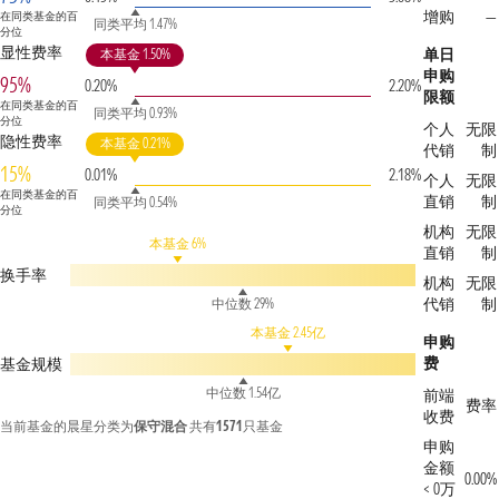
增购
—
在同类基金的百
同类平均 1.47%
分位
显性费率
单日
本基金 1.50%
申购
95%
0.20%
2.20%
限额
在同类基金的百
同类平均 0.93%
分位
个人
无限
隐性费率
本基金 0.21%
代销
制
15%
0.01%
2.18%
个人
无限
在同类基金的百
直销
制
同类平均 0.54%
分位
机构
无限
本基金 6%
直销
制
换手率
机构
无限
代销
制
中位数 29%
本基金 2.45亿
申购
费
基金规模
中位数 1.54亿
前端
费率
收费
当前基金的晨星分类为
保守混合
共有
1571
只基金
申购
金额
0.00%
< 0万