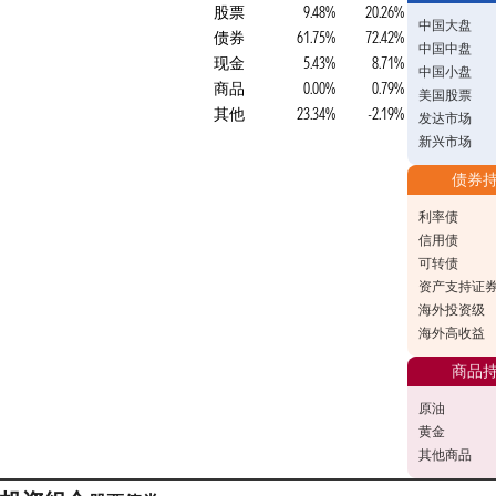
股票
9.48%
20.26%
中国大盘
债券
61.75%
72.42%
中国中盘
现金
5.43%
8.71%
中国小盘
商品
0.00%
0.79%
美国股票
其他
23.34%
-2.19%
发达市场
新兴市场
债券
利率债
信用债
可转债
资产支持证
海外投资级
海外高收益
商品
原油
黄金
其他商品