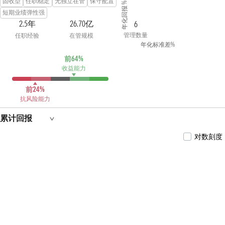
固收型
任职稳定
无独立在管
保守配置
年化回报 %
短期业绩弹性强
2.5年
26.70亿
6
管理数量
任职经验
在管规模
年化标准差%
前64%
收益能力
前24%
抗风险能力
累计回报
对数刻度