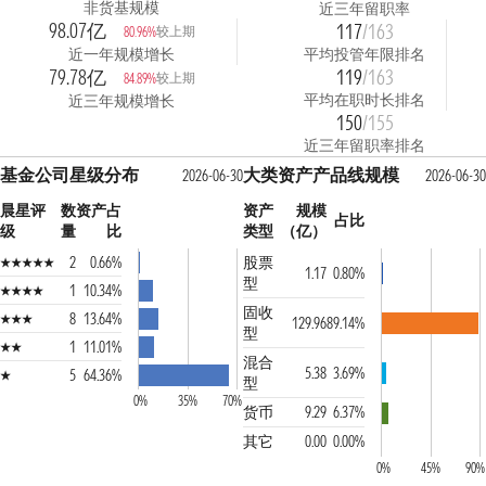
非货基规模
近三年留职率
98.07亿
117
/163
较上期
80.96%
近一年规模增长
平均投管年限排名
79.78亿
119
/163
较上期
84.89%
平均在职时长排名
近三年规模增长
150
/155
近三年留职率排名
基金公司星级分布
大类资产产品线规模
2026-06-30
2026-06-30
晨星评
数
资产占
资产
规模
占比
级
量
比
类型
（亿）
2
0.66%
股票
1.17
0.80%
型
1
10.34%
固收
8
13.64%
129.96
89.14%
型
1
11.01%
混合
5.38
3.69%
5
64.36%
型
0%
35%
70%
货币
9.29
6.37%
其它
0.00
0.00%
0%
45%
90%