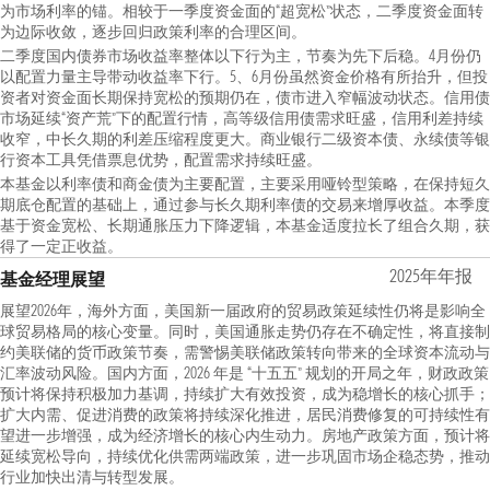
为市场利率的锚。相较于一季度资金面的“超宽松”状态，二季度资金面转
为边际收敛，逐步回归政策利率的合理区间。
二季度国内债券市场收益率整体以下行为主，节奏为先下后稳。4月份仍
以配置力量主导带动收益率下行。5、6月份虽然资金价格有所抬升，但投
资者对资金面长期保持宽松的预期仍在，债市进入窄幅波动状态。信用债
市场延续“资产荒”下的配置行情，高等级信用债需求旺盛，信用利差持续
收窄，中长久期的利差压缩程度更大。商业银行二级资本债、永续债等银
行资本工具凭借票息优势，配置需求持续旺盛。
本基金以利率债和商金债为主要配置，主要采用哑铃型策略，在保持短久
期底仓配置的基础上，通过参与长久期利率债的交易来增厚收益。本季度
基于资金宽松、长期通胀压力下降逻辑，本基金适度拉长了组合久期，获
得了一定正收益。
2025年年报
基金经理展望
展望2026年，海外方面，美国新一届政府的贸易政策延续性仍将是影响全
球贸易格局的核心变量。同时，美国通胀走势仍存在不确定性，将直接制
约美联储的货币政策节奏，需警惕美联储政策转向带来的全球资本流动与
汇率波动风险。国内方面，2026 年是 “十五五” 规划的开局之年，财政政策
预计将保持积极加力基调，持续扩大有效投资，成为稳增长的核心抓手；
扩大内需、促进消费的政策将持续深化推进，居民消费修复的可持续性有
望进一步增强，成为经济增长的核心内生动力。房地产政策方面，预计将
延续宽松导向，持续优化供需两端政策，进一步巩固市场企稳态势，推动
行业加快出清与转型发展。