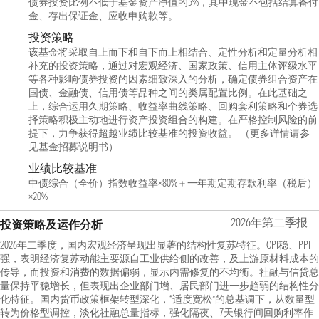
债券投资比例不低于基金资产净值的5%，其中现金不包括结算备付
金、存出保证金、应收申购款等。
投资策略
该基金将采取自上而下和自下而上相结合、定性分析和定量分析相
补充的投资策略，通过对宏观经济、国家政策、信用主体评级水平
等各种影响债券投资的因素细致深入的分析，确定债券组合资产在
国债、金融债、信用债等品种之间的类属配置比例。在此基础之
上，综合运用久期策略、收益率曲线策略、回购套利策略和个券选
择策略积极主动地进行资产投资组合的构建。在严格控制风险的前
提下，力争获得超越业绩比较基准的投资收益。 （更多详情请参
见基金招募说明书）
业绩比较基准
中债综合（全价）指数收益率×80%＋一年期定期存款利率（税后）
×20%
2026年第二季报
投资策略及运作分析
2026年二季度，国内宏观经济呈现出显著的结构性复苏特征。CPI稳、PPI
强，表明经济复苏动能主要源自工业供给侧的改善，及上游原材料成本的
传导，而投资和消费的数据偏弱，显示内需修复的不均衡。社融与信贷总
量保持平稳增长，但表现出企业部门增、居民部门进一步趋弱的结构性分
化特征。国内货币政策框架转型深化，“适度宽松”的总基调下，从数量型
转为价格型调控，淡化社融总量指标，强化隔夜、7天银行间回购利率作