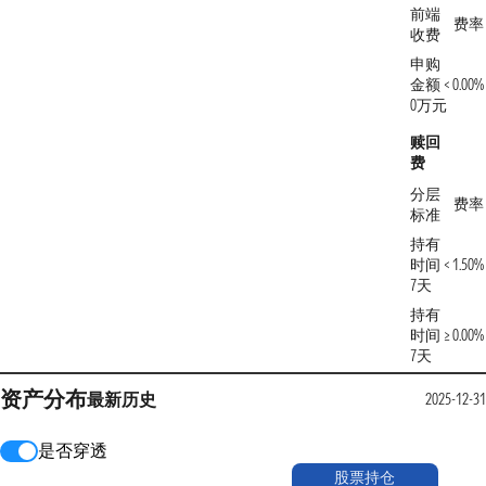
前端
费率
收费
申购
金额 <
0.00%
0万元
赎回
费
分层
费率
标准
持有
时间 <
1.50%
7天
持有
时间 ≥
0.00%
7天
资产分布
最新
历史
2025-12-31
是否穿透
股票持仓