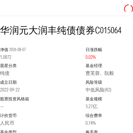
华润元大润丰纯债债券C
015064
净值
2026-08-07
日涨跌幅
1.0872
0.02%
晨星分类
基金经理
纯债
曹芙蓉、阮毅
成立日期
风险等级
2022-09-22
中低风险(R2)
股票投资风格箱
基金规模
—
3.27亿
计价货币
综合费率
人民币
0.74%
基金类型
换手率