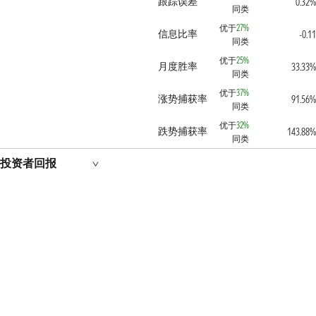
跟踪误差
0.32%
同类
优于
27%
信息比率
-0.11
同类
优于
25%
月度胜率
33.33%
同类
优于
37%
涨势捕获率
91.56%
同类
优于
32%
跌势捕获率
143.88%
同类
投资者回报