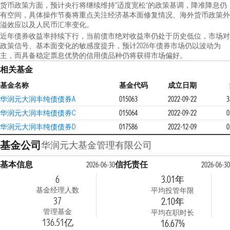
货币政策方面，预计央行将继续维持“适度宽松”的政策基调，降准降息仍
有空间，具体操作节奏将重点关注经济基本面修复情况、海外货币政策外
溢效应以及人民币汇率变化。
近年债券收益率持续下行，当前债市绝对收益率仍处于历史低位，市场对
政策信号、基本面变化的敏感度提升，预计2026年债券市场仍以波动为
主，而具备稳定票息优势的信用债品种仍将获得市场偏好。
相关基金
基金名称
基金代码
成立日期
华润元大润丰纯债债券A
015063
2022-09-22
3
华润元大润丰纯债债券C
015064
2022-09-22
0
华润元大润丰纯债债券D
017586
2022-12-09
0
基金公司
华润元大基金管理有限公司
基本信息
信托责任
2026-06-30
2026-06-30
6
3.01年
基金经理人数
平均投管年限
37
2.10年
管理基金
平均在职时长
136.51亿
16.67%