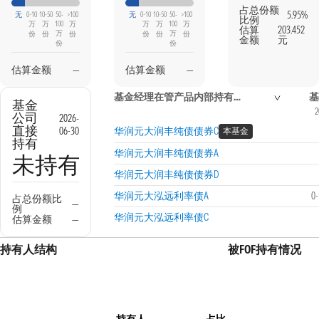
占总份额
5.95%
无
0-10
10-50
50-
>100
无
0-10
10-50
50-
>100
比例
万
万
100
万
万
万
100
万
估算
203.452
万
万
份
份
份
份
份
份
金额
元
份
份
估算金额
—
估算金额
—
基金经理在管产品内部持有信息
基
基金
2
公司
2026-
直接
06-30
华润元大润丰纯债债券C
本基金
持有
华润元大润丰纯债债券A
未持有
华润元大润丰纯债债券D
华润元大泓远利率债A
0
占总份额比
—
例
华润元大泓远利率债C
估算金额
—
持有人结构
被FOF持有情况
持有人
占比