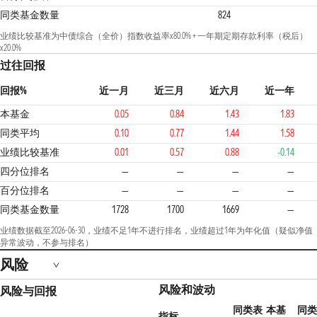
同类基金数量
824
业绩比较基准为中债综合（全价）指数收益率x80.0% + 一年期定期存款利率（税后）
x20.0%
过往回报
回报%
近一月
近三月
近六月
近一年
本基金
0.05
0.84
1.43
1.83
同类平均
0.10
0.77
1.44
1.58
业绩比较基准
0.01
0.57
0.88
-0.14
四分位排名
—
—
—
—
百分位排名
—
—
—
—
同类基金数量
1728
1700
1669
—
业绩数据截至2026-06-30，业绩不足1年不进行排名，业绩超过1年为年化值（疑似净值
异常波动，不参与排名）
风险
风险和波动
风险与回报
同类表
本基
同类
指标