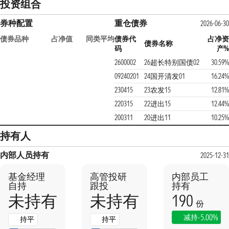
投资组合
券种配置
重仓债券
2026-06-30
债券品种
占净值
同类平均
债券代
占净资
债券名称
码
产%
2600002
26超长特别国债02
30.59%
09240201
24国开清发01
16.24%
230415
23农发15
12.81%
220315
22进出15
12.44%
200311
20进出11
10.25%
持有人
内部人员持有
2025-12-31
基金经理
高管投研
内部员工
自持
跟投
持有
190
未持有
未持有
份
-5.00%
减持
持平
持平