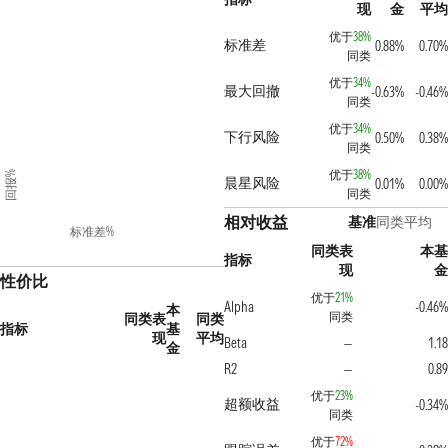
现
金
平均
优于
38%
标准差
0.88%
0.70%
同类
优于
34%
最大回撤
-0.63%
-0.46%
同类
优于
34%
下行风险
0.50%
0.38%
同类
优于
38%
回报%
晨星风险
0.01%
0.00%
同类
相对收益
基准
同类平均
标准差%
同类表
本基
指标
现
金
性价比
优于
21%
Alpha
-0.46%
本
同类
同类表
同类
指标
基
现
平均
Beta
1.18
—
金
R2
0.89
—
优于
23%
超额收益
-0.34%
同类
优于
72%