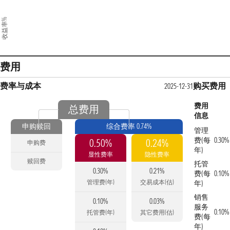
收益率%
费用
费率与成本
购买费用
2025-12-31
费用
总费用
信息
申购赎回
综合费率 0.74%
管理
费(每
0.30%
0.50%
0.24%
申购费
年)
显性费率
隐性费率
赎回费
托管
0.30%
0.21%
费(每
0.10%
管理费(年)
交易成本(估)
年)
销售
0.10%
0.03%
服务
0.10%
托管费(年)
其它费用(估)
费(每
年)