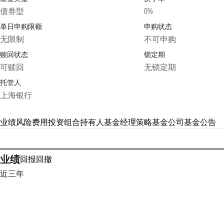
债券型
0%
单日申购限额
申购状态
无限制
不可申购
赎回状态
锁定期
可赎回
无锁定期
托管人
上海银行
业绩
风险
费用
投资组合
持有人
基金经理
策略
基金公司
基金公告
业绩
回报
回撤
近三年