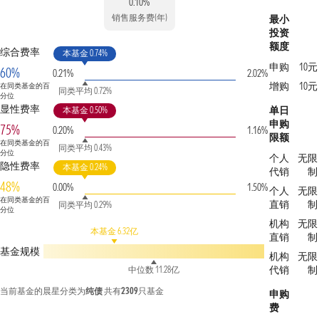
0.10%
销售服务费(年)
最小
投资
额度
综合费率
本基金 0.74%
申购
10元
60%
0.21%
2.02%
增购
10元
在同类基金的百
同类平均 0.72%
分位
显性费率
单日
本基金 0.50%
申购
75%
0.20%
1.16%
限额
在同类基金的百
同类平均 0.43%
分位
个人
无限
隐性费率
本基金 0.24%
代销
制
48%
0.00%
1.50%
个人
无限
在同类基金的百
直销
制
同类平均 0.29%
分位
机构
无限
本基金 6.32亿
直销
制
基金规模
机构
无限
代销
制
中位数 11.28亿
当前基金的晨星分类为
纯债
共有
2309
只基金
申购
费