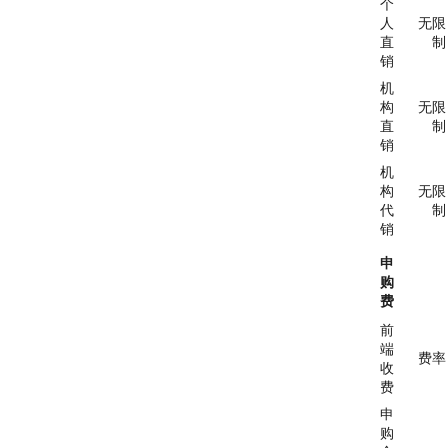
个
人
无限
直
制
销
机
构
无限
直
制
销
机
构
无限
代
制
销
申
购
费
前
端
费率
收
费
申
购