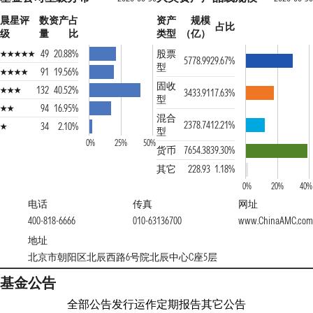
晨星评
数
资产占
资产
规模
占比
级
量
比
类型
（亿）
49
20.88%
股票
5778.99
29.67%
型
91
19.56%
固收
132
40.52%
3433.91
17.63%
型
94
16.95%
混合
2378.74
12.21%
34
2.10%
型
0%
25%
50%
货币
7654.38
39.30%
其它
228.93
1.18%
0%
20%
40%
电话
传真
网址
400-818-6666
010-63136700
www.ChinaAMC.com
地址
北京市朝阳区北辰西路6号院北辰中心C座5层
基金公告
全部公告
发行运作
定期报告
其它公告