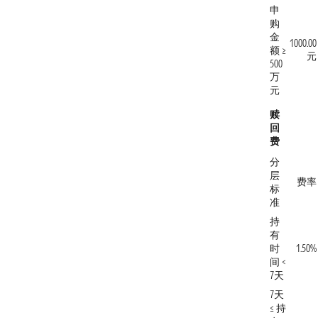
申
购
金
1000.00
额 ≥
元
500
万
元
赎
回
费
分
层
费率
标
准
持
有
时
1.50%
间 <
7天
7天
≤ 持