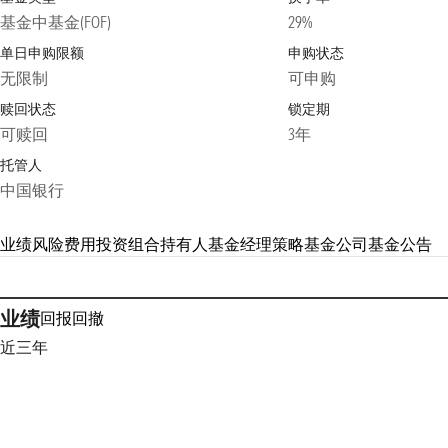
基金中基金(FOF)
29%
单日申购限额
申购状态
无限制
可申购
赎回状态
锁定期
可赎回
3年
托管人
中国银行
业绩
风险
费用
投资组合
持有人
基金经理
策略
基金公司
基金公告
业绩
回报
回撤
近三年