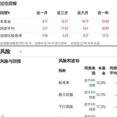
过往回报
回报%
近一月
近三月
近六月
近一年
本基金
4.11
16.57
18.79
29.44
同类平均
2.51
11.92
9.61
30.99
业绩比较基准
0.94
6.24
4.37
12.52
业绩数据截至2026-06-30，业绩不足1年不进行排名，业绩超过1年为年化值
风险
风险和波动
风险与回报
同类表
本基
同类
指标
现
金
平均
优于
44%
标准差
16.24%
—
同类
优于
42%
最大回撤
-10.73%
—
同类
优于
43%
下行风险
11.32%
—
同类
优于
42%