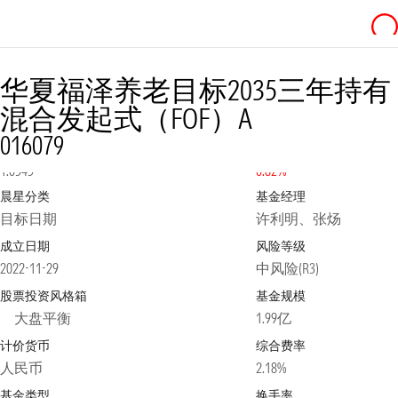
华夏福泽养老目标2035三年持有
混合发起式（FOF）A
016079
净值
2026-08-05
日涨跌幅
1.0545
0.82%
晨星分类
基金经理
目标日期
许利明、张炀
成立日期
风险等级
2022-11-29
中风险(R3)
股票投资风格箱
基金规模
大盘平衡
1.99亿
计价货币
综合费率
人民币
2.18%
基金类型
换手率