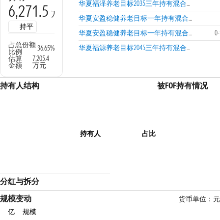
华夏福泽养老目标2035三年持有混合发起式（FOF）Y
6,271.5
万份
华夏安盈稳健养老目标一年持有混合（FOF）A
持平
华夏安盈稳健养老目标一年持有混合（FOF）Y
0
占总份额
华夏福源养老目标2045三年持有混合发起式（FOF）A
36.65%
比例
估算
7,205.4
金额
万元
持有人结构
被FOF持有情况
持有人
占比
分红与拆分
规模变动
货币单位：元
亿
规模