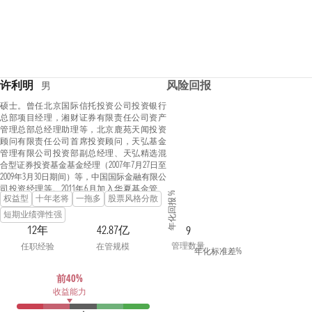
许利明
风险回报
男
硕士。曾任北京国际信托投资公司投资银行
总部项目经理，湘财证券有限责任公司资产
管理总部总经理助理等，北京鹿苑天闻投资
顾问有限责任公司首席投资顾问，天弘基金
管理有限公司投资部副总经理、天弘精选混
合型证券投资基金基金经理（2007年7月27日至
2009年3月30日期间）等，中国国际金融有限公
司投资经理等。2011年6月加入华夏基金管理
年化回报 %
权益型
十年老将
一拖多
股票风格分散
有限公司。历任机构投资部投资经理、华夏
成长证券投资基金基金经理（2015年9月1日至
短期业绩弹性强
2017年3月28日期间)、华夏军工安全灵活配置
12年
42.87亿
9
混合型证券投资基金基金经理（2016年3月22日
管理数量
任职经验
在管规模
至2017年3月28日期间)、华夏经典配置混合型
年化标准差%
证券投资基金基金经理（2016年3月25日至2018
年1月17日期间)、华夏养老目标日期2050五年
前40%
持有期混合型发起式基金中基金（FOF）基金
收益能力
经理（2019年3月26日至2022年3月14日期间)、
华夏养老目标日期2035三年持有期混合型发起