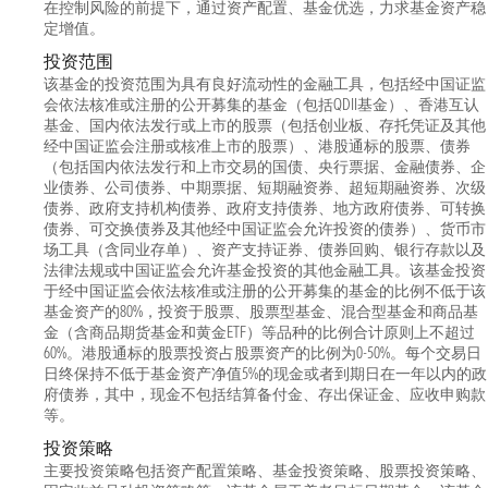
在控制风险的前提下，通过资产配置、基金优选，力求基金资产稳
定增值。
投资范围
该基金的投资范围为具有良好流动性的金融工具，包括经中国证监
会依法核准或注册的公开募集的基金（包括QDII基金）、香港互认
基金、国内依法发行或上市的股票（包括创业板、存托凭证及其他
经中国证监会注册或核准上市的股票）、港股通标的股票、债券
（包括国内依法发行和上市交易的国债、央行票据、金融债券、企
业债券、公司债券、中期票据、短期融资券、超短期融资券、次级
债券、政府支持机构债券、政府支持债券、地方政府债券、可转换
债券、可交换债券及其他经中国证监会允许投资的债券）、货币市
场工具（含同业存单）、资产支持证券、债券回购、银行存款以及
法律法规或中国证监会允许基金投资的其他金融工具。该基金投资
于经中国证监会依法核准或注册的公开募集的基金的比例不低于该
基金资产的80%，投资于股票、股票型基金、混合型基金和商品基
金（含商品期货基金和黄金ETF）等品种的比例合计原则上不超过
60%。港股通标的股票投资占股票资产的比例为0-50%。每个交易日
日终保持不低于基金资产净值5%的现金或者到期日在一年以内的政
府债券，其中，现金不包括结算备付金、存出保证金、应收申购款
等。
投资策略
主要投资策略包括资产配置策略、基金投资策略、股票投资策略、