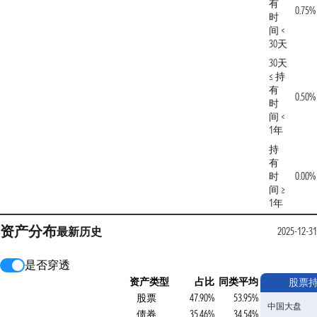
有
0.75%
时
间 <
30天
30天
≤ 持
有
0.50%
时
间 <
1年
持
有
时
0.00%
间 ≥
1年
资产分布
最新
历史
2025-12-31
是否穿透
资产类型
占比
同类平均
股票
股票
47.90%
53.95%
中国大盘
债券
35.46%
34.54%