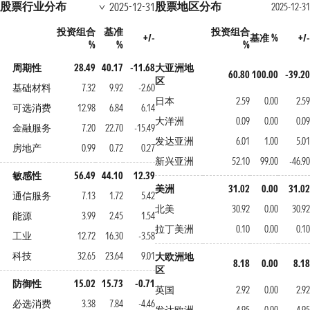
股票行业分布
股票地区分布
2025-12-31
2025-12-31
投资组合
基准
投资组合
+/-
基准 %
+/-
%
%
%
周期性
28.49
40.17
-11.68
大亚洲地
60.80
100.00
-39.20
区
基础材料
7.32
9.92
-2.60
日本
2.59
0.00
2.59
可选消费
12.98
6.84
6.14
大洋洲
0.09
0.00
0.09
金融服务
7.20
22.70
-15.49
发达亚洲
6.01
1.00
5.01
房地产
0.99
0.72
0.27
新兴亚洲
52.10
99.00
-46.90
敏感性
56.49
44.10
12.39
美洲
31.02
0.00
31.02
通信服务
7.13
1.72
5.42
北美
30.92
0.00
30.92
能源
3.99
2.45
1.54
拉丁美洲
0.10
0.00
0.10
工业
12.72
16.30
-3.58
科技
32.65
23.64
9.01
大欧洲地
8.18
0.00
8.18
区
防御性
15.02
15.73
-0.71
英国
2.92
0.00
2.92
必选消费
3.38
7.84
-4.46