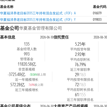
基金名称
基金代码
华夏福泽养老目标2035三年持有混合发起式（FOF）A
016079
华夏福泽养老目标2035三年持有混合发起式（FOF）Y
019833
基金公司
华夏基金管理有限公司
基本信息
信托责任
2026-06-30
2026-06-30
135
5.25年
基金经理人数
平均投管年限
993
2.92年
管理基金
平均在职时长
11820.58亿
76.79%
非货基规模
近三年留职率
-3725.48亿
29
/163
较上期
-30.06%
近一年规模增长
平均投管年限排名
572.28亿
72
/163
较上期
7.61%
平均在职时长排名
近三年规模增长
61
/155
近三年留职率排名
基金公司星级分布
大类资产产品线规模
2026-06-30
2026-06-30