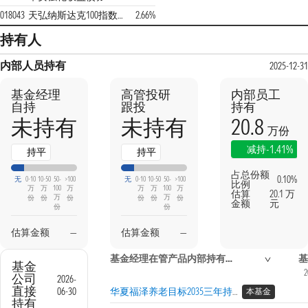
018043
天弘纳斯达克100指数发起(QDII)A
2.66%
持有人
内部人员持有
2025-12-31
基金经理
高管投研
内部员工
自持
跟投
持有
20.8
未持有
未持有
万份
-1.41%
减持
持平
持平
占总份额
0.10%
无
0-10
10-50
50-
>100
无
0-10
10-50
50-
>100
比例
万
万
100
万
万
万
100
万
估算
20.1 万
万
万
份
份
份
份
份
份
金额
元
份
份
估算金额
—
估算金额
—
基金经理在管产品内部持有信息
基
基金
2
公司
2026-
直接
06-30
华夏福泽养老目标2035三年持有混合发起式（FOF）A
本基金
持有