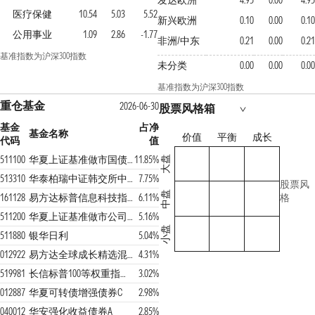
发达欧洲
4.95
0.00
4.95
医疗保健
10.54
5.03
5.52
新兴欧洲
0.10
0.00
0.10
公用事业
1.09
2.86
-1.77
非洲/中东
0.21
0.00
0.21
基准指数为沪深300指数
未分类
0.00
0.00
0.00
基准指数为沪深300指数
重仓基金
2026-06-30
股票风格箱
基金
占净
基金名称
价值
平衡
成长
代码
值
511100
华夏上证基准做市国债ETF
11.85%
大盘
513310
华泰柏瑞中证韩交所中韩半导体ETF(QDII)
7.75%
股票风
中盘
161128
易方达标普信息科技指数(QDII-LOF)A
6.11%
格
511200
华夏上证基准做市公司债ETF
5.16%
小盘
511880
银华日利
5.04%
012922
易方达全球成长精选混合(QDII)C
4.31%
519981
长信标普100等权重指数(QDII)人民币份额
3.02%
012887
华夏可转债增强债券C
2.98%
040012
华安强化收益债券A
2.85%