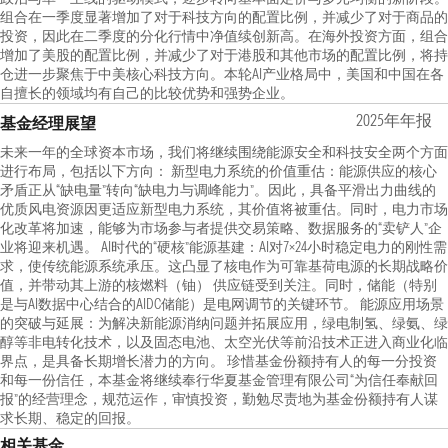
组合在一季度显著增加了对于科技方向的配置比例，并减少了对于商品的
投资，因此在二季度的分化行情中净值续创新高。在海外投资方面，组合
增加了美股的配置比例，并减少了对于港股和其他市场的配置比例，将持
仓进一步聚焦于中美核心科技方向。本轮AI产业格局中，美国和中国在各
自擅长的领域均有自己的比较优势和强势企业。
2025年年报
基金经理展望
未来一年的全球资本市场，我们将继续围绕能源安全和科技安全两个方面
进行布局，包括以下方向： 新型电力系统的价值重估：能源供应的核心
矛盾正从“缺电量”转向“缺电力与调峰能力”。因此，具备平滑出力曲线的
优质风电资源因更适应新型电力系统，其价值将被重估。同时，电力市场
化改革将加速，能够为市场参与者提供交易策略、数据服务的“卖铲人”企
业将迎来机遇。 AI时代的“硬核”能源基建：AI对7×24小时稳定电力的刚性需
求，使传统能源系统承压。这凸显了核电作为可靠基荷电源的长期战略价
值，并带动其上游的核燃料（铀） 供应链受到关注。同时，储能（特别
是与AI数据中心结合的AIDC储能）是电网调节的关键环节。 能源应用场景
的突破与延展：为解决新能源消纳问题并拓展应用，绿电制氢、绿氨、绿
醇等非电转化技术，以及固态电池、太空光伏等前沿技术正进入商业化临
界点，是具备长期增长潜力的方向。 珍惜基金份额持有人的每一分投资
和每一份信任，本基金将继续奉行华夏基金管理有限公司“为信任奉献回
报”的经营理念，规范运作，审慎投资，勤勉尽责地为基金份额持有人谋
求长期、稳定的回报。
相关基金