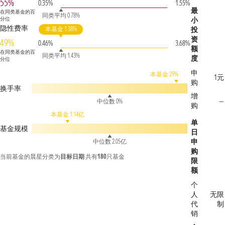
55%
0.35%
1.55%
最
在同类基金的百
同类平均 0.78%
分位
小
隐性费率
本基金 1.38%
投
资
49%
0.46%
3.68%
额
在同类基金的百
同类平均 1.43%
度
分位
申
本基金 29%
1元
购
换手率
增
—
中位数 0%
购
本基金 1.14亿
单
基金规模
日
申
中位数 2.05亿
购
当前基金的晨星分类为
目标日期
共有
180
只基金
限
额
个
人
无限
代
制
销