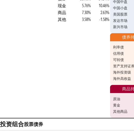
中国中盘
现金
5.76%
10.46%
中国小盘
商品
7.30%
2.63%
美国股票
其他
3.58%
-1.58%
发达市场
新兴市场
债券
利率债
信用债
可转债
资产支持证
海外投资级
海外高收益
商品
原油
黄金
其他商品
投资组合
股票
债券