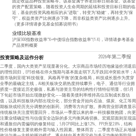
固定收益品种投资策略等。该基金属于养老目标日期基金。该基金
的资产配置策略，随着投资人生命周期的延续和投资目标日期的临
近，基金的投资风格相应的从“进取”，转变为“稳健”，再转变为“保
守”，权益类资产比例逐步下降，而非权益类资产比例逐步上升。
（更多详情请参见基金招募说明书）
业绩比较基准
沪深300指数收益率*X+中债综合指数收益率*(1-X)，详情请参考基金
产品资料概要
2026年第二季报
投资策略及运作分析
二季度，国内大类资产呈现显著分化。大宗商品市场经历地缘溢价消退后
的理性回归，EPS价格在停火预期与基本面走弱下几乎跌回冲突前水平；A
股市场则呈现“科技领涨、风格再平衡”的复杂格局，科技成长股作为贯穿
全季的最确定主线，AI相关板块交易热度持续攀升，电子、通信等行业拥
挤度一度接近历史极值，私募与游资主导的结构性行情特征明显，但5月
下旬起市场开始出现微妙变化——随着美债利率维持高位压制成长股估
值，以及科技板块内部出现分化，部分资金开始向石油、煤炭、化工等周
期板块或经历充分调整的创新药、消费等方向扩散。券商营业部调查显示
传统板块关注度明显回升，市场从一季度以来的单一科技极致抱团，向更
注重业绩确定性与估值安全边际的多元均衡风格切换。宏观层面则呈现温
和通胀但内需偏弱的修复特征，5月CPI同比上涨1.2%、PPI升至2.8%，结构
性价格修复主要依赖外需与输入性因素。整体而言，二季度市场正从地缘
政治与单一主线的驱动模式，逐步转向基本面定价与多元均衡的新阶段。