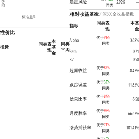
回报%
晨星风险
2.92%
—
同类
相对收益
基准
沪深300全收益指数
标准差%
同类表
本基
指标
现
金
性价比
优于
91%
Alpha
3.62%
本
同类
同类表
同类
指标
基
现
平均
Beta
0.71
—
金
R2
0.58
—
优于
87%
超额收益
-0.47%
同类
优于
32%
跟踪误差
11.65%
同类
优于
87%
信息比率
-5.50
同类
优于
96%
月度胜率
66.67%
同类
优于
71%
涨势捕获率
101.41%
同类