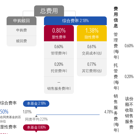
费
总费用
用
信
申购赎回
综合费率 2.18%
息
0.80%
1.38%
申购费
管
显性费率
隐性费率
理
赎回费
费
0.60%
0.60%
0.61%
(每
管理费(年)
交易成本(估)
年)
0.20%
0.77%
托
管
托管费(年)
其它费用(估)
费
0.20%
—
(每
年)
销售服务费(年)
销
该份
售
综合费率
本基金 2.18%
额不
服
收取
50%
1.01%
4.78%
务
销售
在同类基金的百
费
同类平均 2.21%
服务
分位
(每
显性费率
费
本基金 0.80%
年)