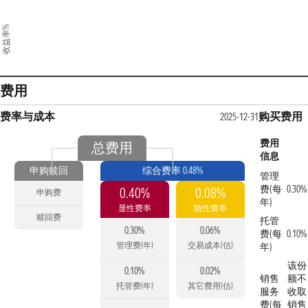
收益率%
费用
费率与成本
购买费用
2025-12-31
费用
总费用
信息
申购赎回
综合费率 0.48%
管理
费(每
0.30%
0.40%
0.08%
申购费
年)
显性费率
隐性费率
赎回费
托管
0.30%
0.06%
费(每
0.10%
管理费(年)
交易成本(估)
年)
该份
0.10%
0.02%
销售
额不
托管费(年)
其它费用(估)
服务
收取
费(每
销售