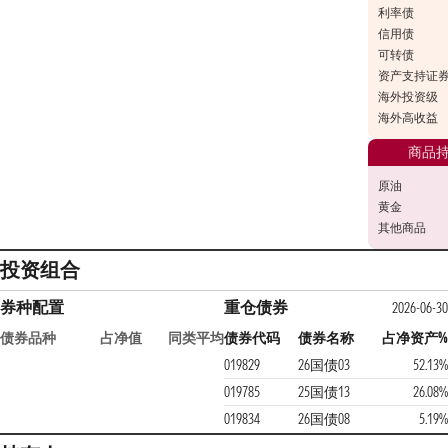
利率债
信用债
可转债
资产支持证
海外投资级
海外高收益
商品
原油
黄金
其他商品
投资组合
券种配置
重仓债券
2026-06-30
债券品种
占净值
同类平均
债券代码
债券名称
占净资产%
019829
26国债03
52.13%
019785
25国债13
26.08%
019834
26国债08
5.19%