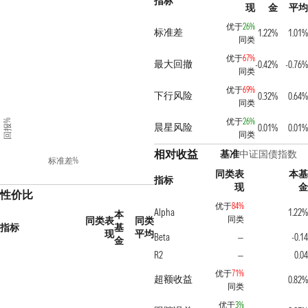
指标
现
金
平均
优于
26%
标准差
1.22%
1.01%
同类
优于
67%
最大回撤
-0.42%
-0.76%
同类
优于
69%
下行风险
0.32%
0.64%
同类
优于
26%
回报%
晨星风险
0.01%
0.01%
同类
相对收益
基准
中证国债指数
标准差%
同类表
本基
指标
现
金
性价比
优于
84%
Alpha
1.22%
本
同类
同类表
同类
指标
基
现
平均
Beta
-0.14
—
金
R2
0.04
—
优于
71%
超额收益
0.82%
同类
优于
3%