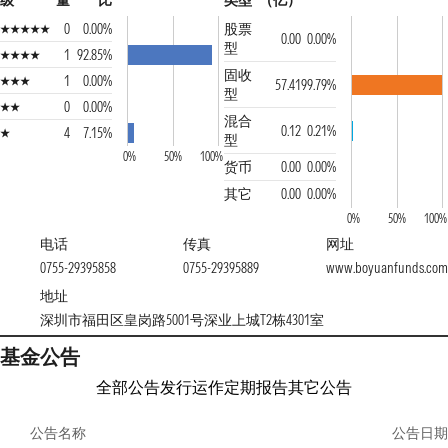
级
量
比
类型
（亿）
0
0.00%
股票
0.00
0.00%
型
1
92.85%
固收
1
0.00%
57.41
99.79%
型
0
0.00%
混合
0.12
0.21%
4
7.15%
型
0%
50%
100%
货币
0.00
0.00%
其它
0.00
0.00%
0%
50%
100%
电话
传真
网址
0755-29395858
0755-29395889
www.boyuanfunds.com
地址
深圳市福田区皇岗路5001号深业上城T2栋4301室
基金公告
全部公告
发行运作
定期报告
其它公告
公告名称
公告日期