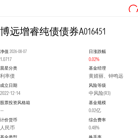
博远增睿纯债债券A
016451
净值
2026-08-07
日涨跌幅
1.0717
0.02%
晨星分类
基金经理
利率债
黄婧丽、钟鸣远
成立日期
风险等级
2022-12-14
中风险(R3)
股票投资风格箱
基金规模
—
0.02亿
计价货币
综合费率
人民币
0.48%
基金类型
换手率