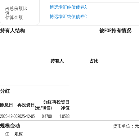
博远增汇纯债债券A
占总份额比
—
例
博远增汇纯债债券C
估算金额
—
持有人结构
被FOF持有情况
持有人
占比
分红
分红
再投资日
除息日
再投资日
(元/10份)
净值
2025-12-05
2025-12-05
0.4700
1.0588
规模变动
货币单位：元
亿
规模