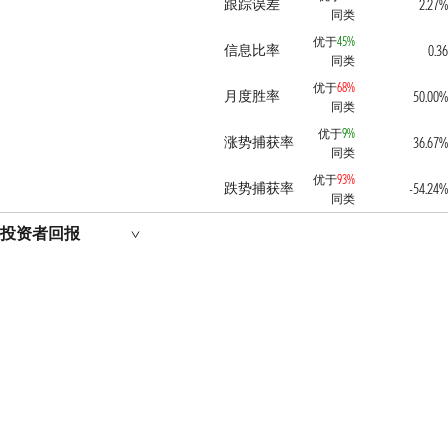
跟踪误差
2.27%
同类
优于
45%
信息比率
0.36
同类
优于
68%
月度胜率
50.00%
同类
优于
9%
涨势捕获率
36.67%
同类
优于
93%
跌势捕获率
-54.24%
同类
投资者回报