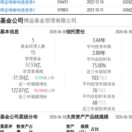
博远增睿纯债债券A
016451
2022-12-14
0.02
博远增睿纯债债券C
019803
2023-10-31
0.00
基金公司
博远基金管理有限公司
基本信息
信托责任
2026-06-30
2026-06-30
5
3.44年
基金经理人数
平均投管年限
15
2.88年
管理基金
平均在职时长
57.53亿
75.00%
非货基规模
近三年留职率
-31.50亿
103
/163
较上期
-35.02%
近一年规模增长
平均投管年限排名
122.87亿
76
/163
较上期
185.34%
平均在职时长排名
近三年规模增长
68
/155
近三年留职率排名
基金公司星级分布
大类资产产品线规模
2026-06-30
2026-06-30
晨星评
数
资产占
资产
规模
占比