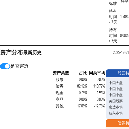
费率
标准
持有
时间
1.50%
< 7天
持有
时间
0.00%
≥ 7天
资产分布
最新
历史
2025-12-31
是否穿透
资产类型
占比
同类平均
股票
股票
0.00%
0.00%
中国大盘
债券
82.12%
110.77%
中国中盘
现金
0.79%
1.96%
中国小盘
商品
0.00%
0.00%
美国股票
其他
17.09%
-12.73%
发达市场
新兴市场
债券