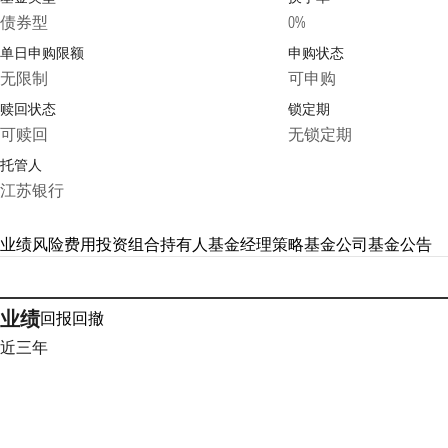
债券型
0%
单日申购限额
申购状态
无限制
可申购
赎回状态
锁定期
可赎回
无锁定期
托管人
江苏银行
业绩
风险
费用
投资组合
持有人
基金经理
策略
基金公司
基金公告
业绩
回报
回撤
近三年