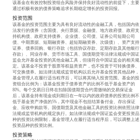
该基金在有效控制投资组合风险并保持良好流动性的前提下，主要
通过积极有效的债券策略追求长期稳定增长的投资回报。
投资范围
该基金的投资范围主要为具有良好流动性的金融工具，包括国内依
法发行的债券（含国债、央行票据、金融债、地方政府债、政府支
持机构债、政府支持债券、企业债、公司债、证券公司短期公司
债、中期票据、短期融资券、超短期融资券、次级债）、资产支持
证券、债券回购、银行存款（包括协议存款、定期存款及其他银行
存款）、同业存单、货币市场工具、国债期货等法律法规或中国证
监会允许基金投资的其他金融工具，但须符合中国证监会的相关规
定。该基金不投资于股票等权益类资产，也不投资于可转换债券、
可交换债券。如法律法规或监管机构以后允许基金投资其他品种，
基金管理人在履行适当程序后，可以将其纳入投资范围。基金的投
资组合比例为：该基金投资于债券资产的比例不低于基金资产的
80%。每个交易日日终在扣除国债期货合约需缴纳的交易保证金
后，该基金持有现金或到期日在一年以内的政府债券的投资比例不
低于基金资产净值的5%，其中现金不包括结算备付金、存出保证
金、应收申购款等。国债期货及其他金融工具的投资比例依照法律
法规或监管机构的规定执行。如法律法规或中国证监会变更投资品
种的投资比例限制，基金管理人在履行适当程序后，可以调整上述
投资品种的投资比例。
投资策略