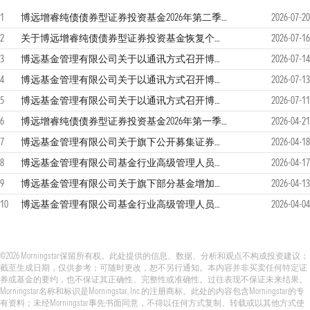
1
博远增睿纯债债券型证券投资基金2026年第二季度报告
2026-07-20
2
关于博远增睿纯债债券型证券投资基金恢复个人投资者申购（含定期定额投资）和转换转入业务的公告
2026-07-16
3
博远基金管理有限公司关于以通讯方式召开博远增睿纯债债券型证券投资基金基金份额持有人大会的第二次提示性公告
2026-07-14
4
博远基金管理有限公司关于以通讯方式召开博远增睿纯债债券型证券投资基金基金份额持有人大会的第一次提示性公告
2026-07-13
5
博远基金管理有限公司关于以通讯方式召开博远增睿纯债债券型证券投资基金基金份额持有人大会的公告
2026-07-11
6
博远增睿纯债债券型证券投资基金2026年第一季度报告
2026-04-21
7
博远基金管理有限公司关于旗下公开募集证券投资基金产品风险等级划分结果的公告
2026-04-18
8
博远基金管理有限公司基金行业高级管理人员变更公告
2026-04-17
9
博远基金管理有限公司关于旗下部分基金增加上海国信嘉利基金销售有限公司为销售机构的公告
2026-04-13
10
博远基金管理有限公司基金行业高级管理人员变更公告
2026-04-04
©2026 Morningstar保留所有权。此处提供的信息、数据、分析和观点不构成投资建议；
截至生成日期，仅供参考；可随时更改，恕不另行通知。本内容并非买卖任何特定证
券或基金的要约，也不保证其正确性、完整性或准确性。过往表现不保证未来结果。
Morningstar名称和标识是Morningstar, Inc.的注册商标。此处的内容包含Morningstar的专
有资料；未经Morningstar事先书面同意，不得以任何方式复制、转载或以其他方式使