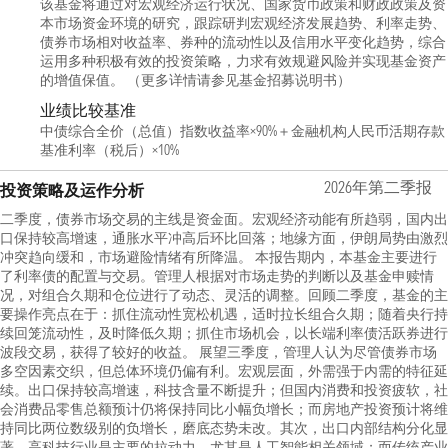
该基金将通过对宏观经济运行状况、国家货币政策和财政政策及资
本市场资金环境的研究，跟踪研判宏观经济发展趋势、利率走势、
债券市场相对收益率、券种的流动性以及信用水平变化趋势，综合
运用多种积极有效的投资策略，力求有效规避风险并实现基金资产
的增值保值。 （更多详情请参见基金招募说明书）
业绩比较基准
中债综合全价（总值）指数收益率×90%＋金融机构人民币活期存款
基准利率（税后）×10%
2026年第二季报
投资策略及运作分析
二季度，债券市场交易的主线是资金面。宏观经济动能有所趋弱，国内出
口保持较高增速，通胀水平冲高后环比回落；地缘方面，伊朗局势由激烈
冲突趋向缓和，市场避险情绪有所降温。 本报告期内，本基金主要进行
了利率债的配置与交易。管理人根据对市场走势的判断以及基金申赎情
况，对组合久期和仓位进行了动态、灵活的调整。回顾二季度，基金的主
要操作亮点在于：抓住流动性宽松机遇，适时拉长组合久期；随着央行持
续回笼流动性，及时降低久期；抓住市场机会，以长端利率债活跃券进行
波段交易，获得了较好的收益。 展望三季度，管理人认为尽管债券市场
多空因素交织，但总体环境仍偏有利。宏观层面，外需强于内需的特征延
续。出口保持较高增速，科技含量不断提升；但国内消费和投资疲软，社
会消费品零售总额预计仍将保持同比小幅负增长；而房地产投资预计将维
持同比两位数级别的负增长，磨底态势未改。其次，出口内部结构分化显
著，高科技行业是主要的拉动力，尤其是人工智能相关领域；而传统产业