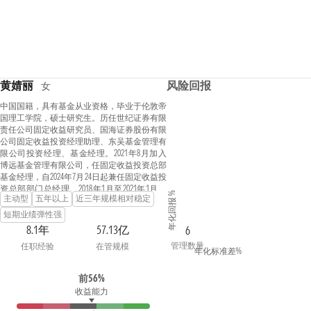
黄婧丽
风险回报
女
中国国籍，具有基金从业资格，毕业于伦敦帝
国理工学院，硕士研究生。历任世纪证券有限
责任公司固定收益研究员、国海证券股份有限
公司固定收益投资经理助理、东吴基金管理有
限公司投资经理、基金经理。2021年8月加入
博远基金管理有限公司，任固定收益投资总部
基金经理，自2024年7月24日起兼任固定收益投
资总部部门总经理。2018年1月至2021年1月任
年化回报 %
主动型
五年以上
近三年规模相对稳定
东吴优益债券型证券投资基金基金经理；2018
年5月至2020年12月任东吴悦秀纯债债券型证券
短期业绩弹性强
投资基金基金经理；2018年11月至2021年7月任
8.1年
57.13亿
6
东吴鼎泰纯债债券型证券投资基金基金经理；
管理数量
任职经验
在管规模
2019年3月至2021年1月任东吴增鑫宝货币市场
年化标准差%
基金基金经理；2021年12月13日起任博远臻享3
个月定期开放债券型证券投资基金基金经理；
前56%
2022年3月8日至2024年7月8日兼任博远鑫享三个
收益能力
月持有期债券型证券投资基金基金经理；2022
年6月2日起兼任博远增益纯债债券型证券投资