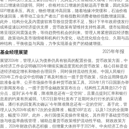
出口增速依旧疲弱。同时，价格对出口增速的贡献远高于数量，因此实际
GDP增速承压。再次，物价增速冲高回落，随着地缘冲突缓和，石油价格
快速回落，将带动工业生产者出厂价格指数和消费者物价指数增速回落。
此外，结构分化及内需疲软将导致信贷需求不足，预计下半年政府债发行
或将提速以对经济提供支撑，货币政策有望维持支持性基调。债市短期或
将呈现区间震荡走势，等待趋势性机会的到来。管理人将紧密跟踪经济数
据、政策动向及市场情绪和机构行为变化，动态优化组合仓位、久期与品
种结构，平衡收益与风险，力争实现基金资产的稳健增值。
2025年年报
基金经理展望
展望2026年，管理人认为债券仍具有较高的配置价值。货币政策方面，中
央经济工作会议明确2026年继续实施适度宽松的货币政策，核心目标是促
进经济稳定增长和物价合理回升，同时保持流动性充裕。中国人民银行
2026年工作会议中也明确了将及时推出一揽子货币政策，综合运用降低存
款准备金率、公开市场操作等多种货币政策工具。2026年1月15日国新办举
行新闻发布会，一揽子货币金融政策宣布出台，结构性工具降息0.25个百
分点，提到“从今年看，降准降息还有一定空间”，且重点提到汇率和银行
息差的约束有所减弱。1月22日新华社发布了近期对央行行长的采访通
稿，潘行长的回复再次确认“今年降准降息还有一定的空间”。基于此，管
理人认为2026年或有1-2次的全面降准，幅度50BP左右，以及1-2次的全面降
息，幅度10-20BP。此外，央行国债买卖操作常规化，其作用于基础货币投
放与收益率曲线管理，辅助总量货币政策维护流动性平稳。 财政政策方
面， 2026年财政仍表态积极，但增量大体持平于2025年。中央经济工作会