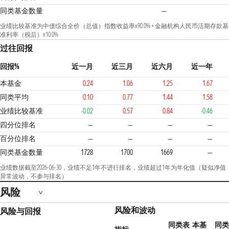
同类基金数量
—
业绩比较基准为中债综合全价（总值）指数收益率x90.0% + 金融机构人民币活期存款基
准利率（税后）x10.0%
过往回报
回报%
近一月
近三月
近六月
近一年
本基金
0.24
1.06
1.25
1.67
同类平均
0.10
0.77
1.44
1.58
业绩比较基准
-0.02
0.57
0.84
-0.46
四分位排名
—
—
—
—
百分位排名
—
—
—
—
同类基金数量
1728
1700
1669
—
业绩数据截至2026-06-30，业绩不足1年不进行排名，业绩超过1年为年化值（疑似净值
异常波动，不参与排名）
风险
风险和波动
风险与回报
同类表
本基
同类