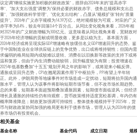
议定调“继续实施更加积极的财政政策”，措辞由2024年末的“提高赤字
率”、“加大支出强度”调整为“保持必要的财政赤字、债务总规模和支出总
量”、“加强财政科学管理”、“优化支出结构”，凸显从“规模扩张”转向“质量
提升”。2026年广义赤字规模为14.39万亿，绝对规模较为可观，对应的广义
赤字率为8.4%，较去年回落0.4个百分点。从同比变化视角来看，2026年相
对2025年的广义财政增幅为300亿元。这意味着从同比视角来看，宽财政对
于2026年经济增幅的贡献或明显收敛，更多是以稳为主。 基本面方面，
2026年经济或将呈现实际GDP增速略有放缓但名义GDP增速回升的态势。鉴
于中国制造业在全球供应链上的竞争优势，出口或将维持韧性；但国内需
求偏弱的格局短期内或较难以逆转。消费在以旧换新等政策的支持下或将
温和复苏，但由于内生消费动能较弱，回升幅度较为有限；投资增速在
2025年低基数叠加“十五五”规划开局之年的影响下，或将迎来小幅反弹。
通胀或呈回升态势，CPI在翘尾因素作用下中枢抬升，PPI有望上半年转
正。此外，伊朗局势等地缘事件对市场造成一定扰动，短期将抬升国内通
胀水平，管理人认为该事件将影响短期市场节奏，但不改市场长期趋势。
总的来看，短期基本面超预期叠加通胀因素，短期债市面临逆风；但经济
增长及通胀的持续性仍有待观察，货币政策维持适度宽松基调，年内仍有
概率降准降息；财政更加强调可持续性，整体债务规模持平于2025年，货
币与财政政策协同加强的格局更有利于债券市场，管理人认为2026年的债
券市场仍有投资机会。
相关基金
基金名称
基金代码
成立日期
规