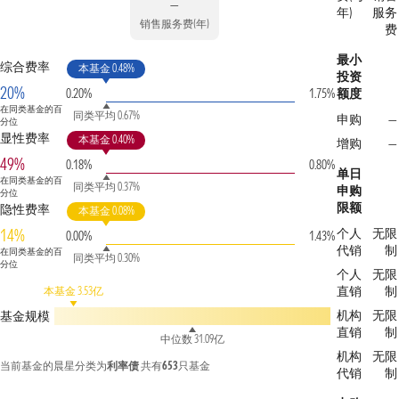
—
年)
服务
销售服务费(年)
费
最小
综合费率
本基金 0.48%
投资
20%
0.20%
1.75%
额度
在同类基金的百
同类平均 0.67%
申购
—
分位
显性费率
本基金 0.40%
增购
—
49%
0.18%
0.80%
单日
在同类基金的百
同类平均 0.37%
申购
分位
限额
隐性费率
本基金 0.08%
14%
个人
无限
0.00%
1.43%
代销
制
在同类基金的百
同类平均 0.30%
分位
个人
无限
直销
制
本基金 3.53亿
机构
无限
基金规模
直销
制
中位数 31.09亿
机构
无限
当前基金的晨星分类为
利率债
共有
653
只基金
代销
制