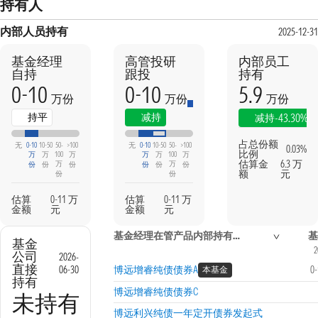
持有人
内部人员持有
2025-12-31
基金经理
高管投研
内部员工
自持
跟投
持有
0-10
0-10
5.9
万份
万份
万份
本期
上期
持平
减持
-43.30%
减持
占总份额
无
0-10
10-50
50-
>100
无
0-10
10-50
50-
>100
0.03%
比例
万
万
100
万
万
万
100
万
估算金
6.3 万
万
万
份
份
份
份
份
份
额
元
份
份
估算
0-11 万
估算
0-11 万
金额
元
金额
元
基金经理在管产品内部持有信息
基
基金
2
公司
2026-
直接
06-30
博远增睿纯债债券A
0
本基金
持有
博远增睿纯债债券C
未持有
博远利兴纯债一年定开债券发起式