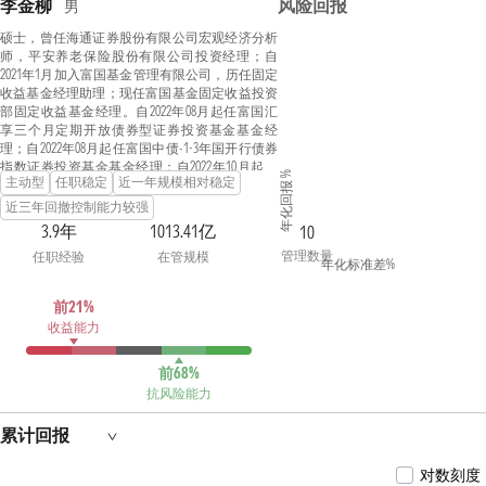
李金柳
风险回报
男
硕士，曾任海通证券股份有限公司宏观经济分析
师，平安养老保险股份有限公司投资经理；自
2021年1月加入富国基金管理有限公司，历任固定
收益基金经理助理；现任富国基金固定收益投资
部固定收益基金经理。自2022年08月起任富国汇
享三个月定期开放债券型证券投资基金基金经
理；自2022年08月起任富国中债-1-3年国开行债券
指数证券投资基金基金经理；自2022年10月起任
年化回报 %
主动型
任职稳定
近一年规模相对稳定
富国汇泽一年定期开放债券型证券投资基金基金
经理；自2022年12月起任富国颐利纯债债券型证
近三年回撤控制能力较强
券投资基金基金经理；自2023年04月起任富国中
3.9年
1013.41亿
10
债7-10年政策性金融债交易型开放式指数证券投
管理数量
任职经验
在管规模
资基金发起式联接基金基金经理；自2023年04月
年化标准差%
起任富国中债7-10年政策性金融债交易型开放式
指数证券投资基金基金经理；自2024年03月起任
前21%
富国泽利纯债债券型证券投资基金基金经理；自
收益能力
2024年04月起任富国瑞夏纯债债券型证券投资基
金基金经理；具有基金从业资格。
前68%
抗风险能力
累计回报
对数刻度