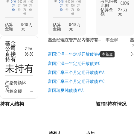
占总份额
无
0-10
10-50
50-
>100
无
0-10
10-50
50-
>100
0.00%
比例
万
万
100
万
万
万
100
万
估算金
2.3 万
万
万
份
份
份
份
份
份
额
元
份
份
估算
0-10 万
估算
0-10 万
金额
元
金额
元
基金经理在管产品内部持有信息
李金柳
基
基金
2
公司
2026-
直接
06-30
富国汇泽一年定期开放债券A
0
本基金
持有
富国汇泽一年定期开放债券C
未持有
富国汇享三个月定期开放债券A
富国汇享三个月定期开放债券C
占总份额比
—
例
富国瑞夏纯债债券A
估算金额
—
持有人结构
被FOF持有情况
持有人
占比