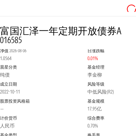
富国汇泽一年定期开放债券A
016585
净值
2026-08-06
日涨跌幅
1.0564
0.01%
晨星分类
基金经理
纯债
李金柳
成立日期
风险等级
2022-10-11
中低风险(R2)
股票投资风格箱
基金规模
—
17.95亿
计价货币
综合费率
人民币
0.70%
基金类型
换手率