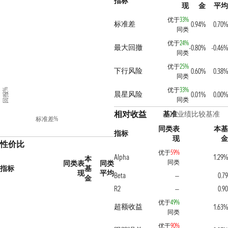
指标
现
金
平均
优于
33%
标准差
0.94%
0.70%
同类
优于
24%
最大回撤
-0.80%
-0.46%
同类
优于
25%
下行风险
0.60%
0.38%
同类
优于
33%
回报%
晨星风险
0.01%
0.00%
同类
相对收益
基准
业绩比较基准
标准差%
同类表
本基
指标
现
金
性价比
优于
59%
Alpha
1.29%
本
同类
同类表
同类
指标
基
现
平均
Beta
0.79
—
金
R2
0.90
—
优于
49%
超额收益
1.63%
同类
优于
90%