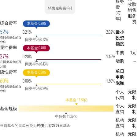
服务
—
收取
费
销售服务费(年)
销售
(每
服务
年)
费
综合费率
本基金 0.70%
52%
0.21%
2.02%
最小
投资
在同类基金的百
同类平均 0.72%
分位
额度
显性费率
本基金 0.40%
申购
1元
27%
0.20%
1.16%
增购
—
在同类基金的百
同类平均 0.43%
分位
单日
隐性费率
本基金 0.30%
申购
60%
0.00%
1.50%
限额
在同类基金的百
同类平均 0.29%
分位
个人
无限
代销
制
本基金 17.88亿
个人
无限
基金规模
直销
制
中位数 11.28亿
机构
无限
直销
制
当前基金的晨星分类为
纯债
共有
2309
只基金
机构
无限