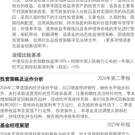
方面，该基金在最大限度地降低投资组合的风险前提下，提高投资
组合的收益。在债券等固定收益类资产的投资方面，该基金主要基
于对国家财政政策、货币政策的深入分析以及对宏观经济的动态跟
踪，采用久期控制下的主动性投资策略，主要包括：久期控制、期
限结构配置、信用风险控制、跨市场套利和相对价值判断等管理手
段，对债券市场、债券收益率曲线以及各种债券价格的变化进行预
测，相机而动、积极调整。该基金的动态收益增强策略、国债期货
投资策略、信用衍生品投资策略详见法律文件。 （更多详情请参
见基金招募说明书）
业绩比较基准
中债综合全价指数收益率×90%＋同期中国人民银行公布的一年期人
民币定期存款基准利率（税后）×10%
2026年第二季报
投资策略及运作分析
2026年二季度国内经济保持平稳，出口增速维持韧性，物价水平稳步回
升。央行采取适度宽松的货币政策基调，注重前瞻性灵活性针对性，季末
增加隔夜逆回购操作品种，流动性环境保持充裕，银行间质押式回购加权
利率DR007一度维持在政策利率下方运行。在充裕的资金环境下，二季度
债券收益率呈震荡下行走势。 投资操作上，本基金灵活调整久期和杠
杆，持续优化持仓结构，报告期内净值有所增长。
2025年年报
基金经理展望
2026年宏观政策维持更加积极有为的定调，加大逆周期和跨周期调节力