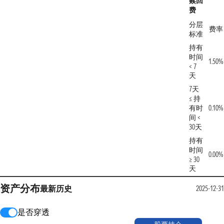
赎回
费
分层
费率
标准
持有
时间
1.50%
< 7
天
7天
≤ 持
有时
0.10%
间 <
30天
持有
时间
0.00%
≥ 30
天
资产分布
最新
历史
2025-12-31
是否穿透