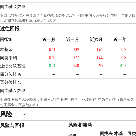
同类基金数量
—
业绩比较基准为中债综合全价指数收益率x90.0% + 同期中国人民银行公布的一年期人民
币定期存款基准利率（税后）x10.0%
过往回报
回报%
近一月
近三月
近六月
近一年
本基金
0.11
0.89
1.64
1.32
同类平均
0.10
0.77
1.44
1.58
业绩比较基准
-0.01
0.60
0.90
-0.35
四分位排名
—
—
—
—
百分位排名
—
—
—
—
同类基金数量
—
—
—
—
业绩数据截至2026-06-30，业绩不足1年不进行排名，业绩超过1年为年化值（该基金为
封闭基金，不参与排名）
风险
风险和波动
风险与回报
同类表
本基
同类