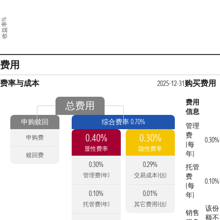
收益率%
费用
费率与成本
购买费用
2025-12-31
费用
总费用
信息
申购赎回
综合费率 0.70%
管理
费
0.40%
0.30%
申购费
0.30%
(每
显性费率
隐性费率
年)
赎回费
0.30%
0.29%
托管
管理费(年)
交易成本(估)
费
0.10%
(每
0.10%
0.01%
年)
托管费(年)
其它费用(估)
该份
销售
额不