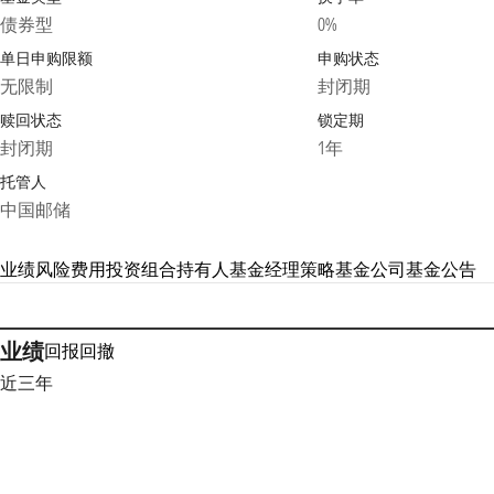
债券型
0%
单日申购限额
申购状态
无限制
封闭期
赎回状态
锁定期
封闭期
1年
托管人
中国邮储
业绩
风险
费用
投资组合
持有人
基金经理
策略
基金公司
基金公告
业绩
回报
回撤
近三年