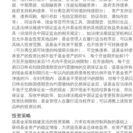
据、中期票据、短期融资券（含超短期融资券）、政府支持债券、
政府支持机构债券、可分离交易可转债的纯债部分）、资产支持证
券、债券回购、银行存款（包括定期存款、协议存款、通知存款
等）、同业存单、现金等货币市场工具、国债期货、信用衍生品，
以及法律法规或中国证监会允许基金投资的其他固定收益类金融工
具（但须符合中国证监会的相关规定）。如法律法规或监管机构以
后允许基金投资其他品种，基金管理人在履行适当程序后，可以将
其纳入投资范围。该基金不投资于股票，也不投资于可转换债券
（可分离交易可转债的纯债部分除外）、可交换债券。该基金对债
券资产的投资比例不低于基金资产的80％，每个开放期开始前1个
月至开放期结束后1个月内不受此比例限制；在开放期内，每个交
易日日终在扣除国债期货合约需缴纳的交易保证金后，该基金持有
的现金或者到期日在一年以内的政府债券投资比例不低于基金资产
净值的5%，在封闭期内，该基金不受前述5%的限制，但每个交易日
日终在扣除国债期货合约需缴纳的交易保证金后，该基金应当保持
不低于交易保证金一倍的现金，其中现金不包括结算备付金、存出
保证金、应收申购款等。如法律法规或中国证监会变更投资品种的
投资比例限制，基金管理人在履行适当程序后，可以调整上述投资
品种的投资比例。
投资策略
该基金采取稳健灵活的投资策略，力求在有效控制风险的基础上，
获得基金资产的稳定增值，力求提高基金总体收益率。在资产配置