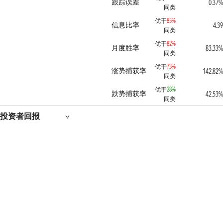
跟踪误差
0.37%
同类
优于
85%
信息比率
4.39
同类
优于
82%
月度胜率
83.33%
同类
优于
73%
涨势捕获率
142.82%
同类
优于
28%
跌势捕获率
42.53%
同类
投资者回报