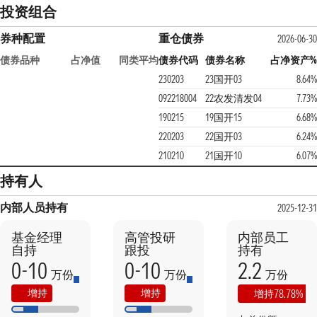
投资组合
券种配置
重仓债券
2026-06-30
债券品种
占净值
同类平均
债券代码
债券名称
占净资产%
230203
23国开03
8.64%
092218004
22农发清发04
7.73%
190215
19国开15
6.68%
220203
22国开03
6.24%
210210
21国开10
6.07%
持有人
内部人员持有
2025-12-31
基金经理
高管投研
内部员工
自持
跟投
持有
0-10
0-10
2.2
万份
万份
万份
本期
上期
本期
上期
增持
增持
78.78%
增持