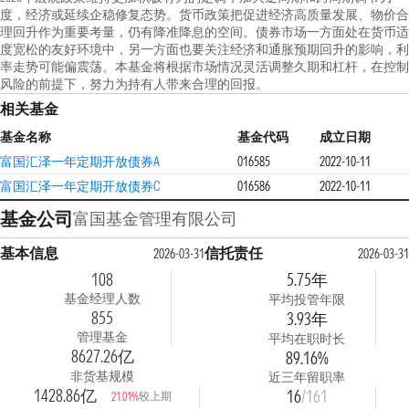
度，经济或延续企稳修复态势。货币政策把促进经济高质量发展、物价合
理回升作为重要考量，仍有降准降息的空间。债券市场一方面处在货币适
度宽松的友好环境中，另一方面也要关注经济和通胀预期回升的影响，利
率走势可能偏震荡。本基金将根据市场情况灵活调整久期和杠杆，在控制
风险的前提下，努力为持有人带来合理的回报。
相关基金
基金名称
基金代码
成立日期
富国汇泽一年定期开放债券A
016585
2022-10-11
富国汇泽一年定期开放债券C
016586
2022-10-11
基金公司
富国基金管理有限公司
基本信息
信托责任
2026-03-31
2026-03-31
108
5.75年
基金经理人数
平均投管年限
855
3.93年
管理基金
平均在职时长
8627.26亿
89.16%
非货基规模
近三年留职率
1428.86亿
16
/161
较上期
21.01%