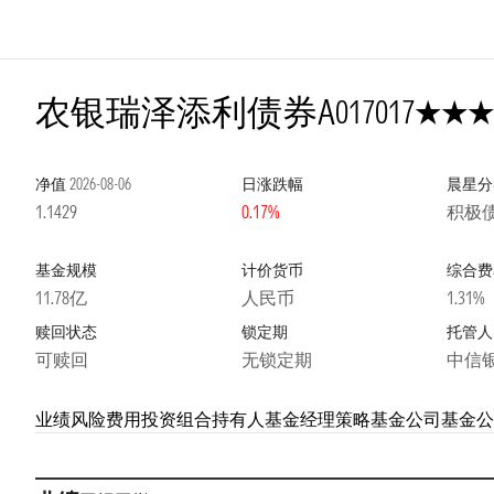
3星
农银瑞泽添利债券A
017017
净值
2026-08-06
日涨跌幅
晨星分
1.1429
0.17%
积极
基金规模
计价货币
综合费
11.78亿
人民币
1.31%
赎回状态
锁定期
托管人
可赎回
无锁定期
中信
业绩
风险
费用
投资组合
持有人
基金经理
策略
基金公司
基金公