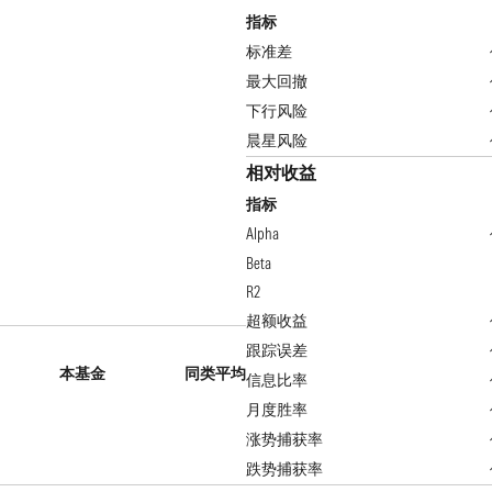
指标
标准差
最大回撤
下行风险
晨星风险
相对收益
指标
Alpha
Beta
R2
超额收益
跟踪误差
本基金
同类平均
信息比率
月度胜率
涨势捕获率
跌势捕获率