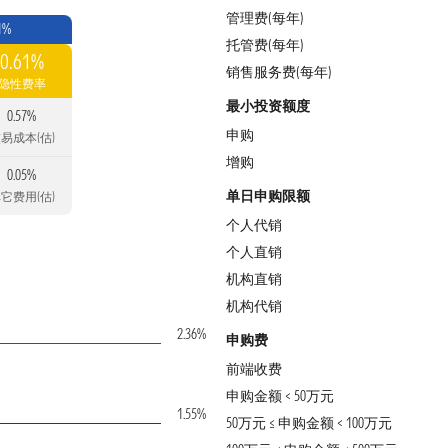
管理费(每年)
1%
托管费(每年)
0.61%
销售服务费(每年)
隐性费率
最小投资额度
0.57%
申购
易成本(估)
增购
0.05%
单日申购限额
它费用(估)
个人代销
个人直销
机构直销
机构代销
2.36%
申购费
前端收费
申购金额 < 50万元
1.55%
50万元 ≤ 申购金额 < 100万元