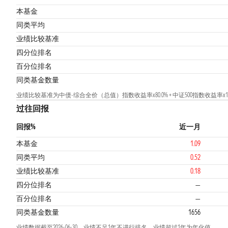
本基金
同类平均
业绩比较基准
2
四分位排名
百分位排名
同类基金数量
业绩比较基准为中债-综合全价（总值）指数收益率x80.0% + 中证500指数收益率x15.0
过往回报
回报%
近一月
本基金
1.09
同类平均
0.52
业绩比较基准
0.18
四分位排名
—
百分位排名
—
同类基金数量
1656
业绩数据截至2026-06-30，业绩不足1年不进行排名，业绩超过1年为年化值