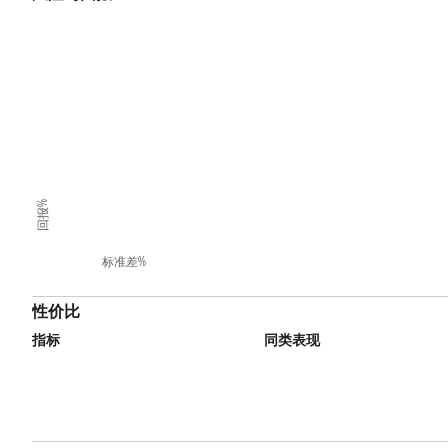
回报%
标准差%
性价比
指标
同类表现