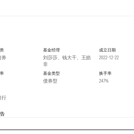
类
基金经理
成立日期
债券
刘莎莎、钱大千、王皓
2022-12-22
非
率
基金类型
换手率
债券型
247%
银行
告