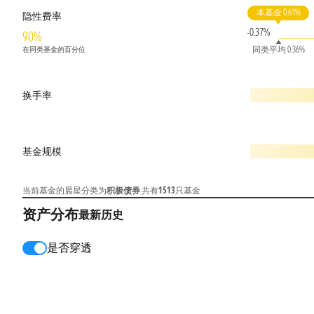
本基金 0.61%
隐性费率
-0.37%
90%
同类平均 0.36%
在同类基金的百分位
换手率
基金规模
当前基金的晨星分类为
积极债券
共有
1513
只基金
资产分布
最新
历史
是否穿透