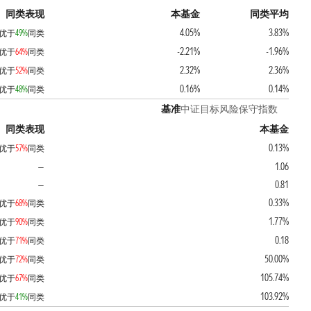
同类表现
本基金
同类平均
4.05%
3.83%
优于
49%
同类
-2.21%
-1.96%
优于
64%
同类
2.32%
2.36%
优于
52%
同类
0.16%
0.14%
优于
48%
同类
基准
中证目标风险保守指数
同类表现
本基金
0.13%
优于
57%
同类
1.06
—
0.81
—
0.33%
优于
68%
同类
1.77%
优于
90%
同类
0.18
优于
71%
同类
50.00%
优于
72%
同类
105.74%
优于
67%
同类
103.92%
优于
41%
同类