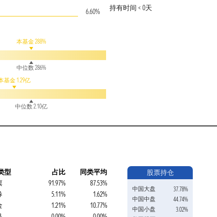
持有时间 < 0天
6.60%
本基金 288%
中位数 286%
本基金 1.29亿
中位数 2.10亿
类型
占比
同类平均
股票持仓
票
91.97%
87.53%
中国大盘
37.78%
券
5.11%
1.62%
中国中盘
44.74%
金
1.21%
10.77%
中国小盘
3.02%
品
0.00%
0.00%