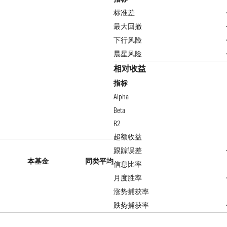
标准差
最大回撤
下行风险
晨星风险
相对收益
指标
Alpha
Beta
R2
超额收益
跟踪误差
本基金
同类平均
信息比率
月度胜率
涨势捕获率
跌势捕获率