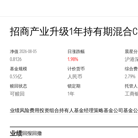
招商产业升级1年持有期混合C
净值
2026-08-05
日涨跌幅
晨星分
0.8126
1.98%
沪港
基金规模
计价货币
综合费
0.55亿
人民币
2.79%
赎回状态
锁定期
托管人
可赎回
1年
工商
业绩
风险
费用
投资组合
持有人
基金经理
策略
基金公司
基金公
业绩
回报
回撤