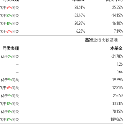
28.61%
25.55%
优于
54%
同类
-32.16%
-14.15%
优于
25%
同类
20.98%
16.10%
优于
46%
同类
6.23%
7.19%
优于
61%
同类
基准
业绩比较基准
同类表现
本基金
-21.78%
优于
5%
同类
1.26
—
0.64
—
-19.79%
优于
5%
同类
12.81%
优于
59%
同类
-253.50
优于
4%
同类
33.33%
优于
10%
同类
70.15%
优于
8%
同类
189.06%
优于
31%
同类