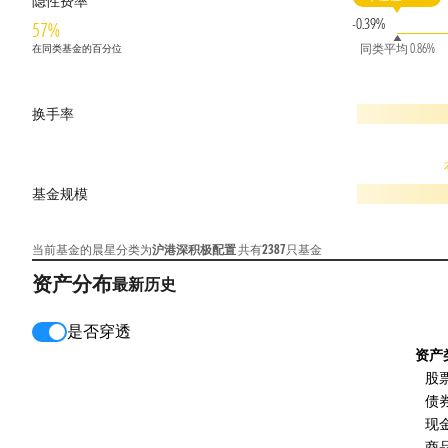
隐性费率
-0.39%
57%
同类平均 0.86%
在同类基金的百分位
换手率
基金规模
当前基金的晨星分类为
沪港深积极配置
共有
2387
只基金
资产分布
最新
历史
是否穿透
资产
股
债
现
商