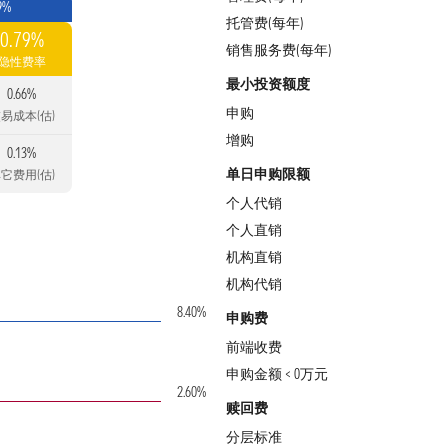
9%
托管费(每年)
0.79%
销售服务费(每年)
隐性费率
最小投资额度
0.66%
申购
易成本(估)
增购
0.13%
单日申购限额
它费用(估)
个人代销
个人直销
机构直销
机构代销
8.40%
申购费
前端收费
申购金额 < 0万元
2.60%
赎回费
分层标准