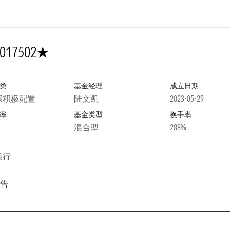
1星
017502
类
基金经理
成立日期
深积极配置
陆文凯
2023-05-29
率
基金类型
换手率
混合型
288%
银行
告