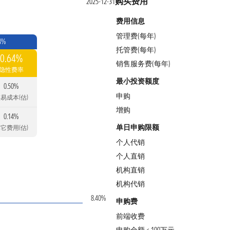
购买费用
2025-12-31
费用信息
管理费(每年)
4%
托管费(每年)
0.64%
销售服务费(每年)
隐性费率
最小投资额度
0.50%
申购
易成本(估)
增购
0.14%
单日申购限额
它费用(估)
个人代销
个人直销
机构直销
机构代销
8.40%
申购费
前端收费