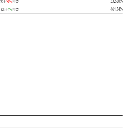
332.60%
优于
96%
同类
461.54%
优于
1%
同类