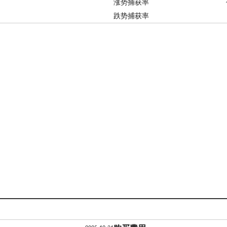
涨势捕获率
跌势捕获率