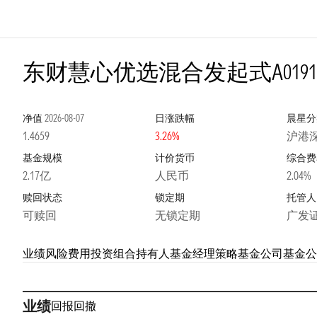
东财慧心优选混合发起式A
0191
净值
2026-08-07
日涨跌幅
晨星分
1.4659
3.26%
沪港
基金规模
计价货币
综合费
2.17亿
人民币
2.04%
赎回状态
锁定期
托管人
可赎回
无锁定期
广发
业绩
风险
费用
投资组合
持有人
基金经理
策略
基金公司
基金公
业绩
回报
回撤