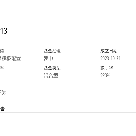
13
类
基金经理
成立日期
深积极配置
罗申
2023-10-31
率
基金类型
换手率
混合型
290%
证券
告