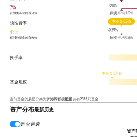
0.20%
7%
同类平均 1.62%
在同类基金的百分位
本基金 0.64%
隐性费率
-0.39%
43%
同类平均 0.86%
在同类基金的百分位
换手率
本基金 0.11亿
基金规模
当前基金的晨星分类为
沪港深积极配置
共有
2385
只基金
资产分布
最新
历史
是否穿透
资产