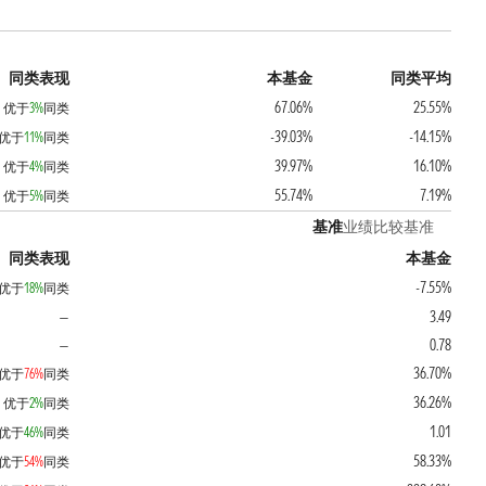
同类表现
本基金
同类平均
67.06%
25.55%
优于
3%
同类
-39.03%
-14.15%
优于
11%
同类
39.97%
16.10%
优于
4%
同类
55.74%
7.19%
优于
5%
同类
基准
业绩比较基准
同类表现
本基金
-7.55%
优于
18%
同类
3.49
—
0.78
—
36.70%
优于
76%
同类
36.26%
优于
2%
同类
1.01
优于
46%
同类
58.33%
优于
54%
同类