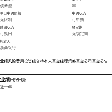
债券型
0%
单日申购限额
申购状态
无限制
可申购
赎回状态
锁定期
可赎回
无锁定期
托管人
浙商银行
业绩
风险
费用
投资组合
持有人
基金经理
策略
基金公司
基金公告
业绩
回报
回撤
近一年