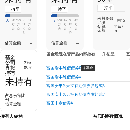
份
持平
持平
持平
占总份额
0.01%
无
0-10
10-50
50-
>100
无
0-10
10-50
50-
>100
比例
万
万
100
万
万
万
100
万
估算
31.677
万
万
份
份
份
份
份
份
金额
元
份
份
估算金额
—
估算金额
—
基金经理在管产品内部持有信息
朱征星
基
基金
2
公司
2026-
直接
06-30
富国瑞丰纯债债券C
本基金
持有
富国瑞丰纯债债券A
未持有
富国安丰60天持有期债券发起式A
富国安丰60天持有期债券发起式C
占总份额比
—
例
富国丰泰债券A
估算金额
—
持有人结构
被FOF持有情况