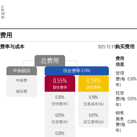
收益率%
费用
费率与成本
购买费用
2025-12-31
费用
总费用
信息
申购赎回
综合费率 0.74%
管理
费(每
0.30%
0.55%
0.19%
申购费
年)
显性费率
隐性费率
赎回费
托管
0.30%
0.18%
费(每
0.05%
管理费(年)
交易成本(估)
年)
销售
0.05%
0.01%
服务
0.20%
托管费(年)
其它费用(估)
费(每
年)
0.20%