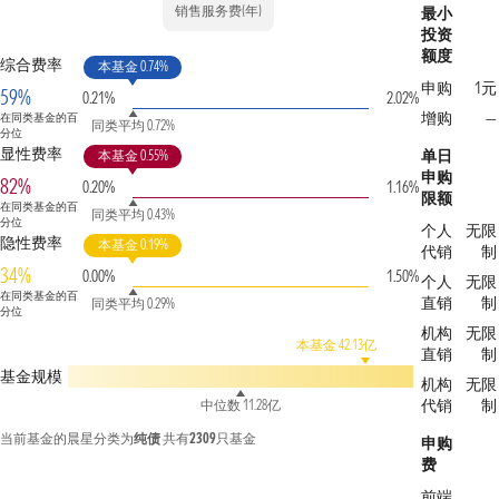
销售服务费(年)
最小
投资
额度
综合费率
本基金 0.74%
申购
1元
59%
0.21%
2.02%
增购
—
在同类基金的百
同类平均 0.72%
分位
显性费率
单日
本基金 0.55%
申购
82%
0.20%
1.16%
限额
在同类基金的百
同类平均 0.43%
分位
个人
无限
隐性费率
本基金 0.19%
代销
制
34%
0.00%
1.50%
个人
无限
在同类基金的百
直销
制
同类平均 0.29%
分位
机构
无限
本基金 42.13亿
直销
制
基金规模
机构
无限
代销
制
中位数 11.28亿
当前基金的晨星分类为
纯债
共有
2309
只基金
申购
费
前端