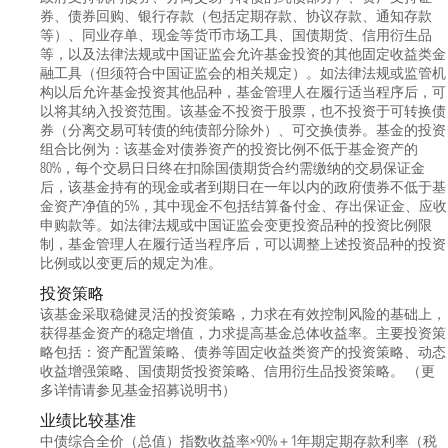
券、债券回购、银行存款（包括定期存款、协议存款、通知存款
等）、同业存单、现金等货币市场工具、国债期货、信用衍生品
等，以及法律法规或中国证监会允许基金投资的其他固定收益类金
融工具（但须符合中国证监会的相关规定）。如法律法规或监管机
构以后允许基金投资其他品种，基金管理人在履行适当程序后，可
以将其纳入投资范围。该基金不投资于股票，也不投资于可转换债
券（分离交易可转债的纯债部分除外）、可交换债券。基金的投资
组合比例为：该基金对债券资产的投资比例不低于基金资产的
80%，每个交易日日终在扣除国债期货合约需缴纳的交易保证金
后，该基金持有的现金或者到期日在一年以内的政府债券不低于基
金资产净值的5%，其中现金不包括结算备付金、存出保证金、应收
申购款等。如法律法规或中国证监会变更投资品种的投资比例限
制，基金管理人在履行适当程序后，可以调整上述投资品种的投资
比例或以变更后的规定为准。
投资策略
该基金采取稳健灵活的投资策略，力求在有效控制风险的基础上，
获得基金资产的稳定增值，力求提高基金总体收益率。主要投资策
略包括：资产配置策略、债券等固定收益类资产的投资策略、动态
收益增强策略、国债期货投资策略、信用衍生品投资策略。 （更
多详情请参见基金招募说明书）
业绩比较基准
中债综合全价（总值）指数收益率×90%＋1年期定期存款利率（税