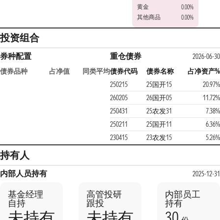
黄金
0.00%
其他商品
0.00%
投资组合
券种配置
重仓债券
2026-06-30
债券品种
占净值
同类平均
债券代码
债券名称
占净资产%
250215
25国开15
20.97%
260205
26国开05
11.72%
250431
25农发31
7.38%
250211
25国开11
6.36%
230415
23农发15
5.26%
持有人
内部人员持有
2025-12-31
基金经理
高管投研
内部员工
自持
跟投
持有
30
未持有
未持有