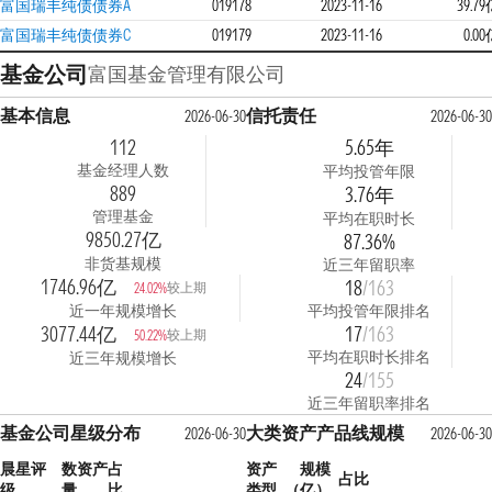
富国瑞丰纯债债券A
019178
2023-11-16
39.7
富国瑞丰纯债债券C
019179
2023-11-16
0.0
基金公司
富国基金管理有限公司
基本信息
信托责任
2026-06-30
2026-06-30
112
5.65年
基金经理人数
平均投管年限
889
3.76年
管理基金
平均在职时长
9850.27亿
87.36%
非货基规模
近三年留职率
1746.96亿
18
/163
较上期
24.02%
近一年规模增长
平均投管年限排名
3077.44亿
17
/163
较上期
50.22%
平均在职时长排名
近三年规模增长
24
/155
近三年留职率排名
基金公司星级分布
大类资产产品线规模
2026-06-30
2026-06-30
晨星评
数
资产占
资产
规模
占比
级
量
比
类型
（亿）