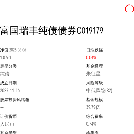
富国瑞丰纯债债券C
019179
净值
2026-08-06
日涨跌幅
1.0761
0.04%
晨星分类
基金经理
纯债
朱征星
成立日期
风险等级
2023-11-16
中低风险(R2)
股票投资风格箱
基金规模
—
39.79亿
计价货币
综合费率
人民币
0.74%
基金类型
换手率