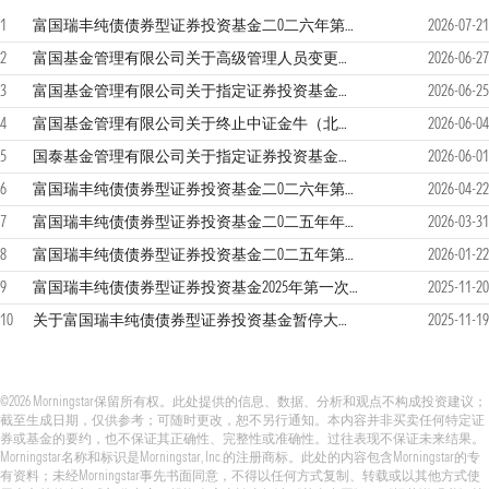
1
富国瑞丰纯债债券型证券投资基金二0二六年第2季度报告
2026-07-21
2
富国基金管理有限公司关于高级管理人员变更的公告
2026-06-27
3
富国基金管理有限公司关于指定证券投资基金主流动性服务商的公告
2026-06-25
4
富国基金管理有限公司关于终止中证金牛（北京）基金销售有限公司办理本公司旗下基金销售业务的公告
2026-06-04
5
国泰基金管理有限公司关于指定证券投资基金主流动性服务商的公告
2026-06-01
6
富国瑞丰纯债债券型证券投资基金二0二六年第1季度报告
2026-04-22
7
富国瑞丰纯债债券型证券投资基金二0二五年年度报告
2026-03-31
8
富国瑞丰纯债债券型证券投资基金二0二五年第4季度报告
2026-01-22
9
富国瑞丰纯债债券型证券投资基金2025年第一次收益分配公告
2025-11-20
10
关于富国瑞丰纯债债券型证券投资基金暂停大额申购、转换转入及定期定额投资业务的公告
2025-11-19
©2026 Morningstar保留所有权。此处提供的信息、数据、分析和观点不构成投资建议；
截至生成日期，仅供参考；可随时更改，恕不另行通知。本内容并非买卖任何特定证
券或基金的要约，也不保证其正确性、完整性或准确性。过往表现不保证未来结果。
Morningstar名称和标识是Morningstar, Inc.的注册商标。此处的内容包含Morningstar的专
有资料；未经Morningstar事先书面同意，不得以任何方式复制、转载或以其他方式使