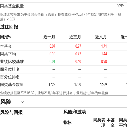
同类基金数量
1099
业绩比较基准为中债综合全价（总值）指数收益率x90.0% + 1年期定期存款利率（税
后）x10.0%
过往回报
回报%
近一月
近三月
近六月
近
本基金
0.07
0.97
1.71
同类平均
0.10
0.77
1.44
业绩比较基准
-0.01
0.60
0.90
3
四分位排名
—
—
—
百分位排名
—
—
—
同类基金数量
1728
1700
1669
业绩数据截至2026-06-30，业绩不足1年不进行排名，业绩超过1年为年化值
风险
风险和波动
风险与回报
同类表
本基
同类
指标
现
金
平均