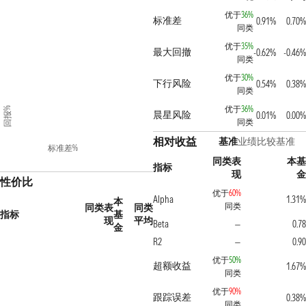
优于
36%
标准差
0.91%
0.70%
同类
优于
35%
最大回撤
-0.62%
-0.46%
同类
优于
30%
下行风险
0.54%
0.38%
同类
优于
36%
回报%
晨星风险
0.01%
0.00%
同类
相对收益
基准
业绩比较基准
标准差%
同类表
本基
指标
现
金
性价比
优于
60%
Alpha
1.31%
本
同类
同类表
同类
指标
基
现
平均
Beta
0.78
—
金
R2
0.90
—
优于
50%
超额收益
1.67%
同类
优于
90%
跟踪误差
0.38%
同类