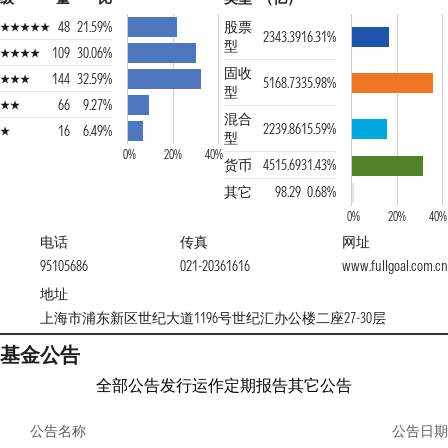
48
21.59%
股票
2343.39
16.31%
型
109
30.06%
固收
144
32.59%
5168.73
35.98%
型
66
9.27%
混合
2239.86
15.59%
16
6.49%
型
0%
20%
40%
货币
4515.69
31.43%
其它
98.29
0.68%
0%
20%
40%
电话
传真
网址
95105686
021-20361616
www.fullgoal.com.cn
地址
上海市浦东新区世纪大道1196号世纪汇办公楼二座27-30层
基金公告
全部公告
发行运作
定期报告
其它公告
公告名称
公告日期