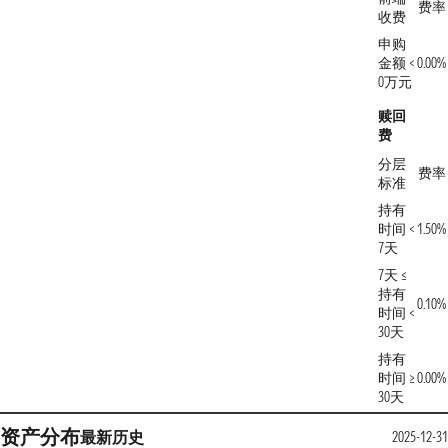
费率
收费
申购
金额 <
0.00%
0万元
赎回
费
分层
费率
标准
持有
时间 <
1.50%
7天
7天 ≤
持有
0.10%
时间 <
30天
持有
时间 ≥
0.00%
30天
资产分布
最新
历史
2025-12-31