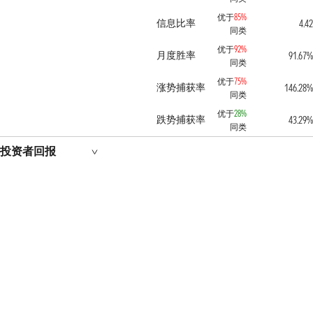
优于
85%
信息比率
4.42
同类
优于
92%
月度胜率
91.67%
同类
优于
75%
涨势捕获率
146.28%
同类
优于
28%
跌势捕获率
43.29%
同类
投资者回报