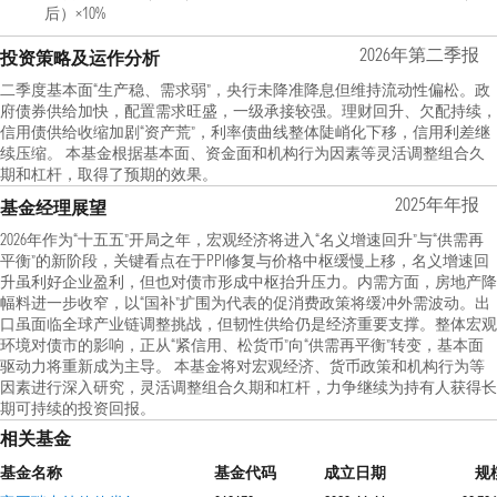
后）×10%
2026年第二季报
投资策略及运作分析
二季度基本面“生产稳、需求弱”，央行未降准降息但维持流动性偏松。政
府债券供给加快，配置需求旺盛，一级承接较强。理财回升、欠配持续，
信用债供给收缩加剧“资产荒”，利率债曲线整体陡峭化下移，信用利差继
续压缩。 本基金根据基本面、资金面和机构行为因素等灵活调整组合久
期和杠杆，取得了预期的效果。
2025年年报
基金经理展望
2026年作为“十五五”开局之年，宏观经济将进入“名义增速回升”与“供需再
平衡”的新阶段，关键看点在于PPI修复与价格中枢缓慢上移，名义增速回
升虽利好企业盈利，但也对债市形成中枢抬升压力。内需方面，房地产降
幅料进一步收窄，以“国补”扩围为代表的促消费政策将缓冲外需波动。出
口虽面临全球产业链调整挑战，但韧性供给仍是经济重要支撑。整体宏观
环境对债市的影响，正从“紧信用、松货币”向“供需再平衡”转变，基本面
驱动力将重新成为主导。 本基金将对宏观经济、货币政策和机构行为等
因素进行深入研究，灵活调整组合久期和杠杆，力争继续为持有人获得长
期可持续的投资回报。
相关基金
基金名称
基金代码
成立日期
规