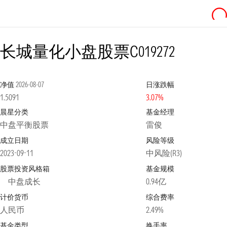
长城量化小盘股票C
019272
净值
2026-08-07
日涨跌幅
1.5091
3.07%
晨星分类
基金经理
中盘平衡股票
雷俊
成立日期
风险等级
2023-09-11
中风险(R3)
股票投资风格箱
基金规模
中盘成长
0.94亿
计价货币
综合费率
人民币
2.49%
基金类型
换手率