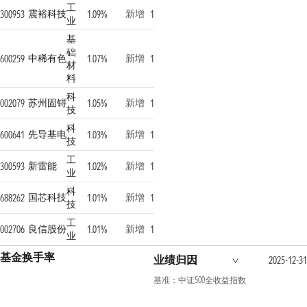
工
震裕科技
新增
300953
1.09%
1
业
基
础
中稀有色
新增
600259
1.07%
1
材
料
科
苏州固锝
新增
002079
1.05%
1
技
科
先导基电
新增
600641
1.03%
1
技
工
新雷能
新增
300593
1.02%
1
业
科
国芯科技
新增
688262
1.01%
1
技
工
良信股份
新增
002706
1.01%
1
业
基金换手率
业绩归因
2025-12-31
基准：中证500全收益指数