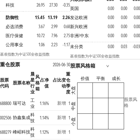
科技
26.95
27.30
-0.35
英国
0.00
0.00
0.00
防御性
15.45
13.19
2.26
发达欧洲
0.00
0.00
0.00
必选消费
3.67
2.99
0.68
新兴欧洲
0.00
0.00
0.00
医疗保健
10.72
7.96
2.75
非洲/中东
0.00
0.00
0.00
公用事业
1.06
2.23
-1.17
未分类
0.00
0.03
-0.03
基准指数为中证500全收益指数
基准指数为中证500全收益指数
重仓股票
2026-06-30
股票风格箱
晨
重
风
价值
平衡
成长
股票
星
占净
占比变
仓
股票名称
格
代码
行
值
动
季
箱
大盘
业
度
股票风
工
瑞可达
新增
688800
1.16%
1
中盘
格
业
科
协鑫集成
新增
002506
1.14%
1
小盘
技
科
峰岹科技
新增
688279
1.12%
1
技