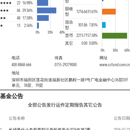
型
22
16.98%
固收
46
29.36%
1216.66
31.65%
型
48
17.58%
混合
301.86
7.85%
13
2.56%
型
0%
20%
40%
货币
2213.71
57.58%
其它
0.00
0.00%
0%
30%
60%
电话
传真
网址
400-8868-666
0755-29279000
www.ccfund.com.cn
地址
深圳市福田区莲花街道福新社区鹏程一路9号广电金融中心36层DEF
单元、38层、39层
基金公告
全部公告
发行运作
定期报告
其它公告
公告名称
公告日期
1
长城量化小盘股票型证券投资基金2026年第2季度报告
2026-07-21