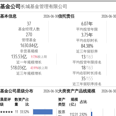
基金公司
长城基金管理有限公司
基本信息
信托责任
2026-06-30
2026-06-30
37
6.07年
基金经理人数
平均投管年限
270
3.75年
管理基金
平均在职时长
1630.84亿
84.38%
非货基规模
近三年留职率
135.53亿
13
/163
较上期
9.73%
近一年规模增长
平均投管年限排名
518.03亿
18
/163
较上期
43.91%
平均在职时长排名
近三年规模增长
35
/155
近三年留职率排名
基金公司星级分布
大类资产产品线规模
2026-06-30
2026-06-30
晨星评
数
资产占
资产
规模
占比
级
量
比
类型
（亿）
11
33.52%
股票
112.31
2.92%