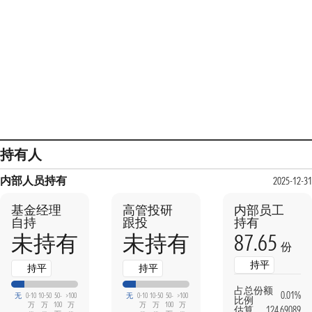
持有人
内部人员持有
2025-12-31
基金经理
高管投研
内部员工
自持
跟投
持有
87.65
未持有
未持有
份
持平
持平
持平
占总份额
0.01%
无
0-10
10-50
50-
>100
无
0-10
10-50
50-
>100
比例
万
万
100
万
万
万
100
万
估算
124.69089