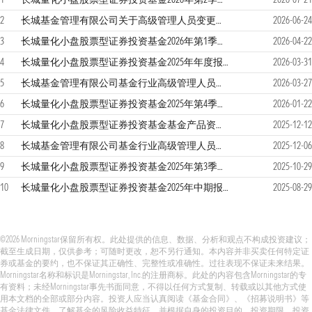
2
长城基金管理有限公司关于高级管理人员变更的公告
2026-06-24
3
长城量化小盘股票型证券投资基金2026年第1季度报告
2026-04-22
4
长城量化小盘股票型证券投资基金2025年年度报告
2026-03-31
5
长城基金管理有限公司基金行业高级管理人员变更公告
2026-03-27
6
长城量化小盘股票型证券投资基金2025年第4季度报告
2026-01-22
7
长城量化小盘股票型证券投资基金基金产品资料概要更新
2025-12-12
8
长城基金管理有限公司基金行业高级管理人员变更公告
2025-12-06
9
长城量化小盘股票型证券投资基金2025年第3季度报告
2025-10-29
10
长城量化小盘股票型证券投资基金2025年中期报告
2025-08-29
©2026 Morningstar保留所有权。此处提供的信息、数据、分析和观点不构成投资建议；
截至生成日期，仅供参考；可随时更改，恕不另行通知。本内容并非买卖任何特定证
券或基金的要约，也不保证其正确性、完整性或准确性。过往表现不保证未来结果。
Morningstar名称和标识是Morningstar, Inc.的注册商标。此处的内容包含Morningstar的专
有资料；未经Morningstar事先书面同意，不得以任何方式复制、转载或以其他方式使
用本文档的全部或部分内容。投资人应当认真阅读《基金合同》、《招募说明书》等
基金法律文件，了解基金的风险收益特征，并根据自身的投资目的、投资期限、投资