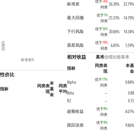
优于
74%
标准差
26.30%
22.79%
同类
优于
1%
最大回撤
-25.33%
-14.70%
同类
优于
36%
下行风险
20.06%
14.34%
同类
优于
79%
回报%
晨星风险
6.85%
5.59%
同类
相对收益
基准
业绩比较基准
标准差%
同类表
本基
指标
现
金
性价比
优于
11%
Alpha
0.84%
本
同类
同类表
同类
指标
基
现
平均
Beta
0.88
—
金
R2
0.75
—
优于
8%
超额收益
-4.07%
同类
优于
4%
跟踪误差
9.86%
同类