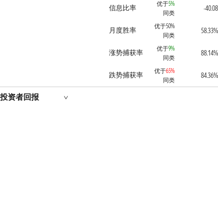
优于
5%
信息比率
-40.08
同类
优于50%
月度胜率
58.33%
同类
优于
9%
涨势捕获率
88.14%
同类
优于
65%
跌势捕获率
84.36%
同类
投资者回报