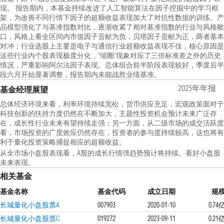
现。 报告期内，本基金持续改进了人工智能算法在因子挖掘中的学习框
架，为改善不同行情下因子的超额收益表现加大了对抗性数据的训练。产
品模型强化了与基准指数对比，逐渐收紧了相对基准指数的行业与风格敞
口，风格上看全区间内市值因子贡献为负，贝塔因子贡献为正，两者基本
对冲；行业选股上主要是电子与通信行业超额收益表现不佳，核心原因是
这些行业内个股表现极度分化，“缩圈”现象对应了三倍标准差之外的历史
情况，严重影响阿尔法因子表现。总体组合前半阶段表现较好，季度后半
段六月开始显著调整，报告期内未能战胜业绩基准。
2025年年报
基金经理展望
总体经济环境来看，利率环境持续宽松，货币供应充足，宏观政策面对于
科技创新的扶持力度仍然在不断加大，主题性投资机会预计未来广泛存
在，成长性行业未来有望持续走强；另一方面，从二级市场的成交活跃度
看，市场投资的广度效应仍然存在，投资者的参与度持续较高，这也将有
利于量化投资策略捕捉相应的超额收益。
从全市场小盘股表现看，A股的成长行情强趋势预计将持续。看好小盘股
未来表现。
相关基金
基金名称
基金代码
成立日期
规
长城量化小盘股票A
007903
2020-01-10
0.74
长城量化小盘股票C
019272
2023-09-11
0.21