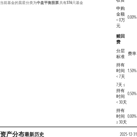
收费
当前基金的晨星分类为
中盘平衡股票
共有
376
只基金
申购
金额
0.00%
< 0万
元
赎回
费
分层
费率
标准
持有
时间
1.50%
< 7天
7天 ≤
持有
0.50%
时间
< 30天
持有
时间
0.00%
≥ 30天
资产分布
最新
历史
2025-12-31