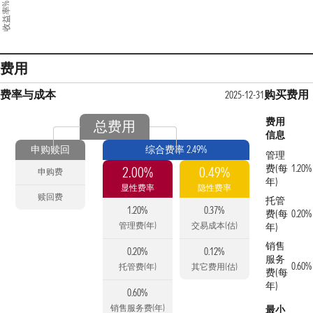
收益率%
费用
费率与成本
购买费用
2025-12-31
费用
总费用
信息
申购赎回
综合费率 2.49%
管理
费(每
1.20%
2.00%
0.49%
申购费
年)
显性费率
隐性费率
赎回费
托管
1.20%
0.37%
费(每
0.20%
管理费(年)
交易成本(估)
年)
销售
0.20%
0.12%
服务
0.60%
托管费(年)
其它费用(估)
费(每
年)
0.60%
销售服务费(年)
最小