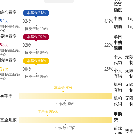
投资
额度
综合费率
本基金 2.49%
申购
1元
91%
0.24%
4.12%
增购
1元
在同类基金的百
同类平均 1.59%
分位
显性费率
单日
本基金 2.00%
申购
98%
0.20%
2.20%
限额
在同类基金的百
同类平均 0.93%
分位
个人
无限
隐性费率
本基金 0.49%
代销
制
37%
0.04%
2.57%
个人
无限
在同类基金的百
直销
制
同类平均 0.67%
分位
机构
无限
本基金 282%
直销
制
换手率
机构
无限
代销
制
中位数 305%
本基金 0.83亿
申购
费
基金规模
中位数 2.49亿
前端
费率