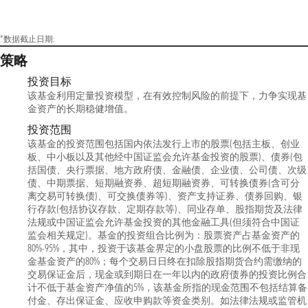
*数据截止日期:
策略
投资目标
该基金利用定量投资模型，在有效控制风险的前提下，力争实现基
金资产的长期稳健增值。
投资范围
该基金的投资范围包括国内依法发行上市的股票(包括主板、创业
板、中小板以及其他经中国证监会允许基金投资的股票)、债券(包
括国债、央行票据、地方政府债、金融债、企业债、公司债、次级
债、中期票据、短期融资券、超短期融资券、可转换债券(含可分
离交易可转换债)、可交换债券等)、资产支持证券、债券回购、银
行存款(包括协议存款、定期存款等)、同业存单、股指期货及法律
法规或中国证监会允许基金投资的其他金融工具(但须符合中国证
监会相关规定)。基金的投资组合比例为：股票资产占基金资产的
80%-95%，其中，投资于该基金界定的小盘股票的比例不低于非现
金基金资产的80%；每个交易日日终在扣除股指期货合约需缴纳的
交易保证金后，现金或到期日在一年以内的政府债券的投资比例合
计不低于基金资产净值的5%，该基金所指的现金范围不包括结算备
付金、存出保证金、应收申购款等资金类别。如法律法规或监管机