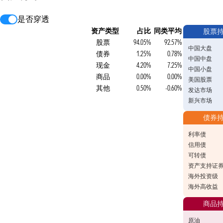
是否穿透
资产类型
占比
同类平均
股票
股票
94.05%
92.57%
中国大盘
债券
1.25%
0.78%
中国中盘
现金
4.20%
7.25%
中国小盘
商品
0.00%
0.00%
美国股票
其他
0.50%
-0.60%
发达市场
新兴市场
债券
利率债
信用债
可转债
资产支持证
海外投资级
海外高收益
商品
原油