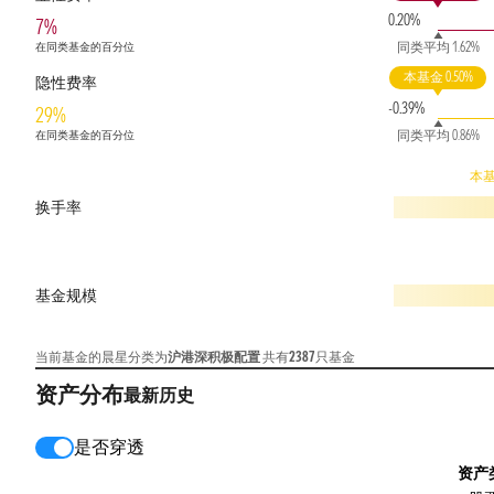
0.20%
7%
同类平均 1.62%
在同类基金的百分位
本基金 0.50%
隐性费率
-0.39%
29%
同类平均 0.86%
在同类基金的百分位
本基
换手率
基金规模
当前基金的晨星分类为
沪港深积极配置
共有
2387
只基金
资产分布
最新
历史
是否穿透
资产