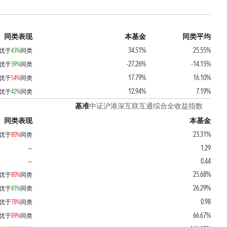
同类表现
本基金
同类平均
34.51%
25.55%
优于
43%
同类
-27.26%
-14.15%
优于
39%
同类
17.79%
16.10%
优于
54%
同类
12.94%
7.19%
优于
42%
同类
基准
中证沪港深互联互通综合全收益指数
同类表现
本基金
23.31%
优于
80%
同类
1.29
—
0.44
—
25.68%
优于
80%
同类
26.29%
优于
41%
同类
0.98
优于
78%
同类
66.67%
优于
89%
同类