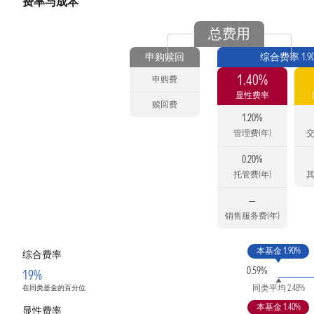
费率与成本
总费用
申购赎回
综合费率 1.9
1.40%
申购费
显性费率
赎回费
1.20%
管理费(年)
交
0.20%
托管费(年)
其
—
销售服务费(年)
本基金 1.90%
综合费率
0.59%
19%
同类平均 2.48%
在同类基金的百分位
本基金 1.40%
显性费率