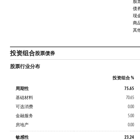
股
债
现
商
其
投资组合
股票
债券
股票行业分布
投资组合 %
周期性
75.65
基础材料
70.65
可选消费
0.00
金融服务
5.00
房地产
0.00
敏感性
23.24