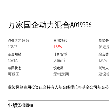
万家国企动力混合A
019336
净值
2026-08-05
日涨跌幅
晨星分
1.3807
1.38%
沪港
基金规模
计价货币
综合费
1.59亿
人民币
1.90%
赎回状态
锁定期
托管人
可赎回
无锁定期
建设
业绩
风险
费用
投资组合
持有人
基金经理
策略
基金公司
基金公
业绩
回报
回撤