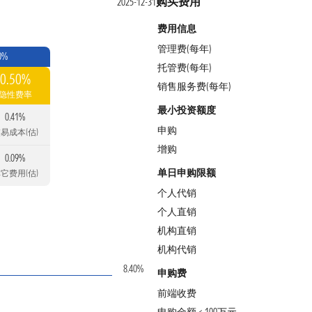
购买费用
2025-12-31
费用信息
管理费(每年)
0%
托管费(每年)
0.50%
销售服务费(每年)
隐性费率
最小投资额度
0.41%
申购
易成本(估)
增购
0.09%
单日申购限额
它费用(估)
个人代销
个人直销
机构直销
机构代销
8.40%
申购费
前端收费