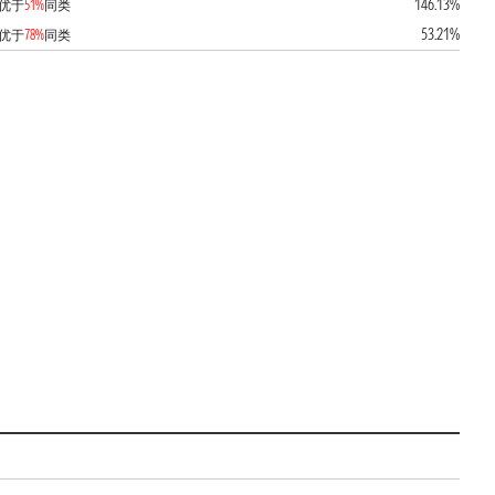
146.13%
优于
51%
同类
53.21%
优于
78%
同类