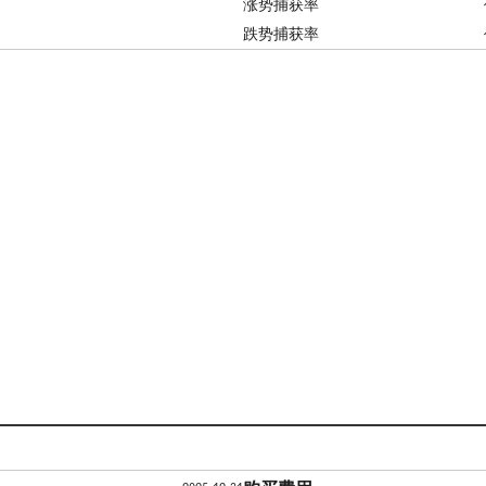
涨势捕获率
跌势捕获率