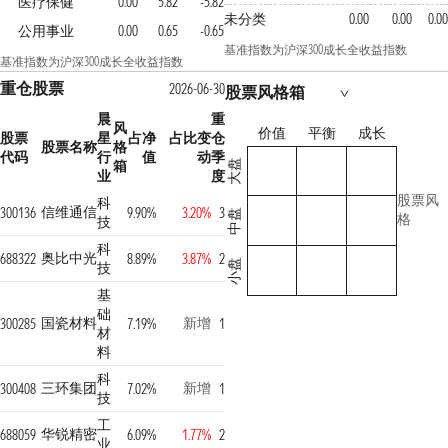
医疗保健
0.00
5.82
-5.82
未分类
0.00
0.00
0.00
公用事业
0.00
0.65
-0.65
基准指数为沪深300成长全收益指数
基准指数为沪深300成长全收益指数
重仓股票
2026-06-30
股票风格箱
晨
重
风
价值
平衡
成长
股票
星
占净
占比变
仓
股票名称
格
代码
行
值
动
季
箱
大盘
业
度
股票风
科
信维通信
300136
9.90%
3.20%
3
中盘
格
技
科
奥比中光
688322
8.89%
3.87%
2
小盘
技
基
础
国瓷材料
新增
300285
7.19%
1
材
料
科
三环集团
新增
300408
7.02%
1
技
工
华锐精密
688059
6.09%
1.77%
2
业