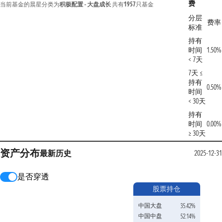
费
当前基金的晨星分类为
积极配置 - 大盘成长
共有
1957
只基金
分层
费率
标准
持有
时间
1.50%
< 7天
7天 ≤
持有
0.50%
时间
< 30天
持有
时间
0.00%
≥ 30天
资产分布
最新
历史
2025-12-31
是否穿透
股票持仓
中国大盘
35.42%
中国中盘
52.14%