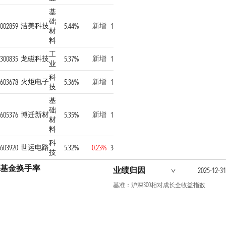
基
础
洁美科技
新增
002859
5.44%
1
材
料
工
龙磁科技
新增
300835
5.37%
1
业
科
火炬电子
新增
603678
5.36%
1
技
基
础
博迁新材
新增
605376
5.35%
1
材
料
科
世运电路
603920
5.32%
0.23%
3
技
基金换手率
业绩归因
2025-12-31
基准：沪深300相对成长全收益指数