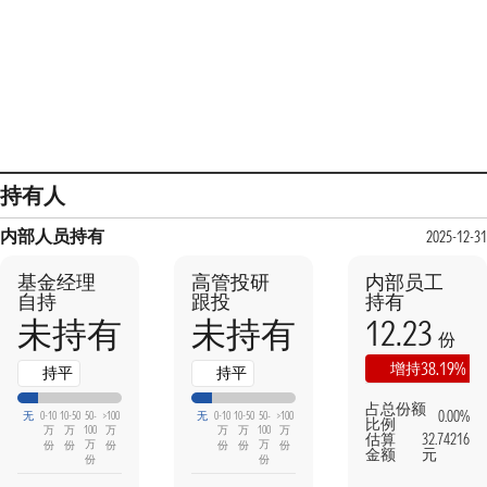
持有人
内部人员持有
2025-12-31
基金经理
高管投研
内部员工
自持
跟投
持有
12.23
未持有
未持有
份
38.19%
增持
持平
持平
占总份额
0.00%
无
0-10
10-50
50-
>100
无
0-10
10-50
50-
>100
比例
万
万
100
万
万
万
100
万
估算
32.74216
万
万
份
份
份
份
份
份
金额
元
份
份