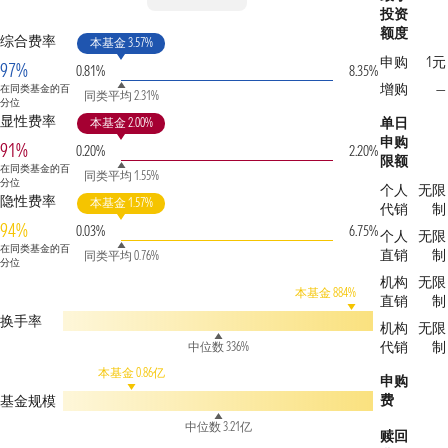
投资
额度
综合费率
本基金 3.57%
申购
1元
97%
0.81%
8.35%
增购
—
在同类基金的百
同类平均 2.31%
分位
显性费率
单日
本基金 2.00%
申购
91%
0.20%
2.20%
限额
在同类基金的百
同类平均 1.55%
分位
个人
无限
隐性费率
本基金 1.57%
代销
制
94%
0.03%
6.75%
个人
无限
在同类基金的百
直销
制
同类平均 0.76%
分位
机构
无限
本基金 884%
直销
制
换手率
机构
无限
代销
制
中位数 336%
本基金 0.86亿
申购
费
基金规模
中位数 3.21亿
赎回