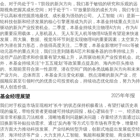
会。对于尚处于“0－1”阶段的新兴方向，我们基于敏锐的研究和乐观的远
期视角把握其成长空间；对于处于“1－10”放量阶段的成长方向，我们专注
于以高标准挖掘质地最优、成长最为强劲的公司。 人工智能（AI）是新一
轮科技创新和经济发展的核心引擎逐渐成为共识，本基金持续重点关注AI
驱动的新兴产业投资机会。二季度，本基金持续关注物理AI方向，作为AI
的重要应用载体，人形机器人、无人车无人机等物理AI场景有望迎来快速
发展，而大脑、数据、视觉等环节则是实现物理AI的重要因素；太空算力
作为潜在算力形态，亦值得高度关注。二季度，本基金新增对于mlcc等被
动元器件的重点关注，我们注意到随着AI芯片和服务器的功率持续上升，
这些产品的需求和价值量有望大幅上升，从而驱动相关产业投资机会。此
外，本基金持续关注“十五五规划”等政策重点提及的、海内外巨头推动
的、长期前景符合第一性原理、潜在空间广阔的各类战略新兴方向和未来
产业方向。 总体而言，本基金关注变化积极、拐点清晰的新兴产业，挖
掘顺应甚至引领时代的优质公司投资机会，持续动态优化组合，努力为持
有人创造价值。
2025年年报
基金经理展望
我们对于权益市场呈现相对“长牛”的状态保持积极看法，有望打破历史表
现的偏见，带给投资者更稳健可持续的回报，核心逻辑在于：一、经济政
策非常积极且刀法精准，清晰地看到问题解决问题：存量经济方面通过以
旧换新等补贴拉动需求、通过“反内卷”等方式引导市场有序竞争，增量经
济方面大力推动科技发展、产业结构转型升级，创新式地提出发展低空经
济、海洋经济等产业，大力支持人工智能、氢能和核聚变能、商业航天和