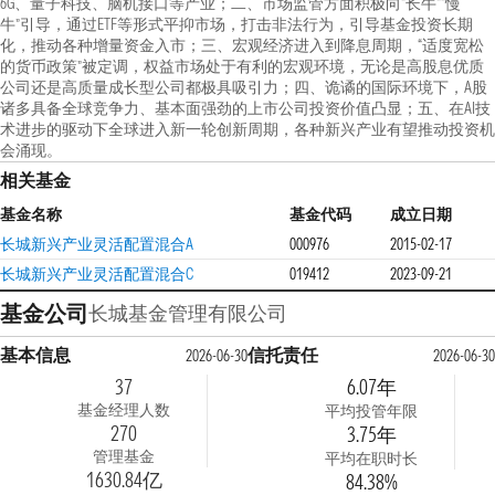
6G、量子科技、脑机接口等产业；二、市场监管方面积极向“长牛““慢
牛”引导，通过ETF等形式平抑市场，打击非法行为，引导基金投资长期
化，推动各种增量资金入市；三、宏观经济进入到降息周期，“适度宽松
的货币政策”被定调，权益市场处于有利的宏观环境，无论是高股息优质
公司还是高质量成长型公司都极具吸引力；四、诡谲的国际环境下，A股
诸多具备全球竞争力、基本面强劲的上市公司投资价值凸显；五、在AI技
术进步的驱动下全球进入新一轮创新周期，各种新兴产业有望推动投资机
会涌现。
相关基金
基金名称
基金代码
成立日期
长城新兴产业灵活配置混合A
000976
2015-02-17
长城新兴产业灵活配置混合C
019412
2023-09-21
基金公司
长城基金管理有限公司
基本信息
信托责任
2026-06-30
2026-06-30
37
6.07年
基金经理人数
平均投管年限
270
3.75年
管理基金
平均在职时长
1630.84亿
84.38%