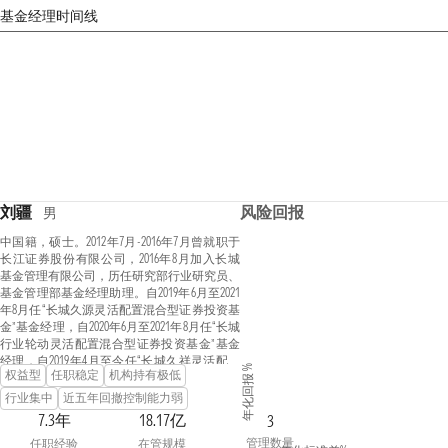
基金经理时间线
刘疆
风险回报
男
中国籍，硕士。2012年7月-2016年7月曾就职于
长江证券股份有限公司，2016年8月加入长城
基金管理有限公司，历任研究部行业研究员、
基金管理部基金经理助理。自2019年6月至2021
年8月任“长城久源灵活配置混合型证券投资基
金”基金经理，自2020年6月至2021年8月任“长城
行业轮动灵活配置混合型证券投资基金”基金
经理，自2019年4月至今任“长城久祥灵活配置
年化回报 %
权益型
任职稳定
机构持有极低
混合型证券投资基金”基金经理。
行业集中
近五年回撤控制能力弱
7.3年
18.17亿
3
管理数量
任职经验
在管规模