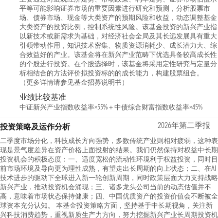
平等可能影响证券市场的重要因素进行研究和预测，分析股票市
场、债券市场、现金等大类资产的预期风险和收益，动态调整基金
大类资产的投资比例，控制系统性风险。该基金投资的新兴产业指
以新技术或新需求为基础，对经济社会全局及其长远发展具有重大
引领带动作用，知识技术密集、物质资源消耗少、成长潜力大、综
合效益好的产业。该基金将在新兴产业范畴下优选具备较高成长性
的个股进行投资。在个股选择时，该基金将采用定性研究与定量分
析相结合的方法评价拟投资标的的成长能力，构建股票组合。
（更多详情请参见基金招募说明书）
业绩比较基准
中证新兴产业指数收益率×55%＋中债综合财富指数收益率×45%
2026年第二季报
投资策略及运作分析
二季度市场分化，科技成长方向强势，多数传统产业则相对疲弱，这种表
现是景气度差异在资产价格上面投射的结果。我们仍然保持对权益中长期
投资机会的积极态度：一、适度宽松的流动性环境利于权益投资，同时目
前市场环境及导向更为理性成熟，有望走出长周期的向上状态；二、在AI
技术进步的驱动下全球进入新一轮创新周期，同时政策层面大力支持战略
新兴产业，推动投资机会涌现；三、诸多龙头公司当前的动态估值并不
高，意味着市场状态保持健康；四、中国优质资产的投资价值会不断被全
球资本充分认知。 本基金投资策略方面，坚持基于中长期视角，关注新
兴科技消费趋势，重视新质生产力方向，努力挖掘新兴产业长周期投资机