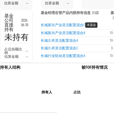
估算金额
—
估算金额
—
基金经理在管产品内部持有信息
刘疆
基
基金
2
公司
2026-
直接
06-30
长城新兴产业灵活配置混合C
本基金
持有
长城新兴产业灵活配置混合A
10
未持有
长城久祥灵活配置混合A
10
长城久祥灵活配置混合C
0
占总份额比
—
例
长城行业轮动灵活配置混合A
10
估算金额
—
持有人结构
被FOF持有情况
持有人
占比