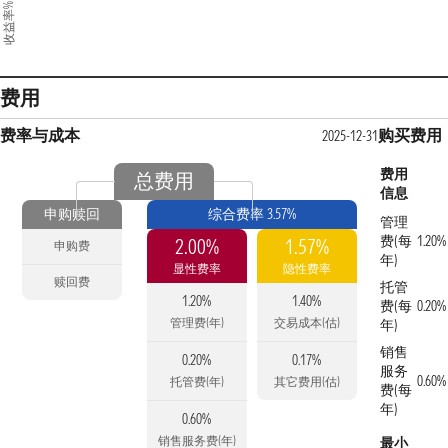
收益率%
费用
费率与成本
购买费用
2025-12-31
费用
总费用
信息
申购赎回
综合费率 3.57%
管理
费(每
1.20%
2.00%
1.57%
申购费
年)
显性费率
隐性费率
赎回费
托管
1.20%
1.40%
费(每
0.20%
管理费(年)
交易成本(估)
年)
销售
0.20%
0.17%
服务
0.60%
托管费(年)
其它费用(估)
费(每
年)
0.60%
销售服务费(年)
最小