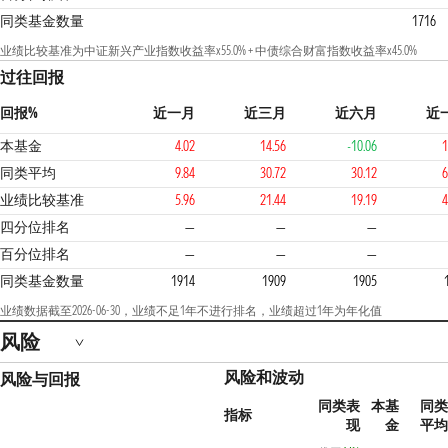
同类基金数量
1716
业绩比较基准为中证新兴产业指数收益率x55.0% + 中债综合财富指数收益率x45.0%
过往回报
回报%
近一月
近三月
近六月
近
本基金
4.02
14.56
-10.06
1
同类平均
9.84
30.72
30.12
6
业绩比较基准
5.96
21.44
19.19
4
4
四分位排名
—
—
—
百分位排名
—
—
—
同类基金数量
1914
1909
1905
业绩数据截至2026-06-30，业绩不足1年不进行排名，业绩超过1年为年化值
风险
风险和波动
风险与回报
同类表
本基
同类
指标
现
金
平均