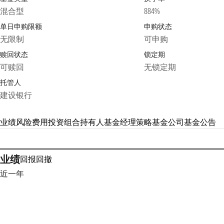
混合型
884%
单日申购限额
申购状态
无限制
可申购
赎回状态
锁定期
可赎回
无锁定期
托管人
建设银行
业绩
风险
费用
投资组合
持有人
基金经理
策略
基金公司
基金公告
业绩
回报
回撤
近一年