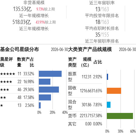
非货基规模
近三年留职率
135.53亿
13
/163
较上期
9.73%
近一年规模增长
平均投管年限排名
518.03亿
18
/163
较上期
43.91%
平均在职时长排名
近三年规模增长
35
/155
近三年留职率排名
基金公司星级分布
大类资产产品线规模
2026-06-30
2026-06-30
晨星评
数
资产占
资产
规模
占比
级
量
比
类型
（亿）
11
33.52%
股票
112.31
2.92%
型
22
16.98%
固收
46
29.36%
1216.66
31.65%
型
48
17.58%
混合
301.86
7.85%
13
2.56%
型
0%
20%
40%
货币
2213.71
57.58%
其它
0.00
0.00%
0%
30%
60%