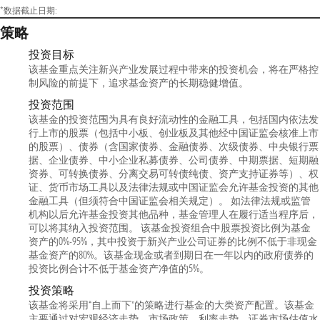
*数据截止日期:
策略
投资目标
该基金重点关注新兴产业发展过程中带来的投资机会，将在严格控
制风险的前提下，追求基金资产的长期稳健增值。
投资范围
该基金的投资范围为具有良好流动性的金融工具，包括国内依法发
行上市的股票（包括中小板、创业板及其他经中国证监会核准上市
的股票）、债券（含国家债券、金融债券、次级债券、中央银行票
据、企业债券、中小企业私募债券、公司债券、中期票据、短期融
资券、可转换债券、分离交易可转债纯债、资产支持证券等）、权
证、货币市场工具以及法律法规或中国证监会允许基金投资的其他
金融工具（但须符合中国证监会相关规定）。 如法律法规或监管
机构以后允许基金投资其他品种，基金管理人在履行适当程序后，
可以将其纳入投资范围。 该基金投资组合中股票投资比例为基金
资产的0%-95%，其中投资于新兴产业公司证券的比例不低于非现金
基金资产的80%。该基金现金或者到期日在一年以内的政府债券的
投资比例合计不低于基金资产净值的5%。
投资策略
该基金将采用“自上而下”的策略进行基金的大类资产配置。该基金
主要通过对宏观经济走势、市场政策、利率走势、证券市场估值水