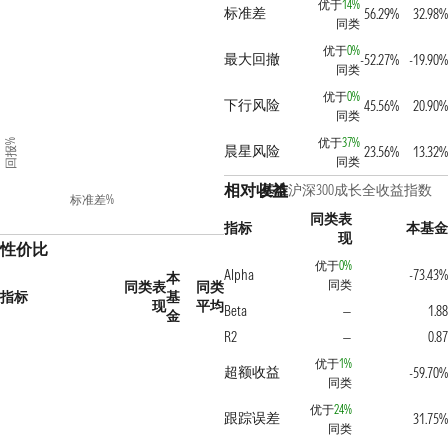
优于
14%
标准差
56.29%
32.98%
同类
优于
0%
最大回撤
-52.27%
-19.90%
同类
优于
0%
下行风险
45.56%
20.90%
同类
优于
37%
回报%
晨星风险
23.56%
13.32%
同类
相对收益
基准
沪深300成长全收益指数
标准差%
同类表
指标
本基金
现
性价比
优于
0%
Alpha
-73.43%
本
同类
同类表
同类
指标
基
现
平均
Beta
1.88
—
金
R2
0.87
—
优于
1%
超额收益
-59.70%
同类
优于
24%
跟踪误差
31.75%
同类