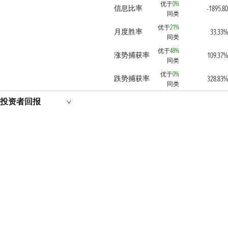
优于
0%
信息比率
-1895.80
同类
优于
21%
月度胜率
33.33%
同类
优于
48%
涨势捕获率
109.37%
同类
优于
0%
跌势捕获率
328.83%
同类
投资者回报