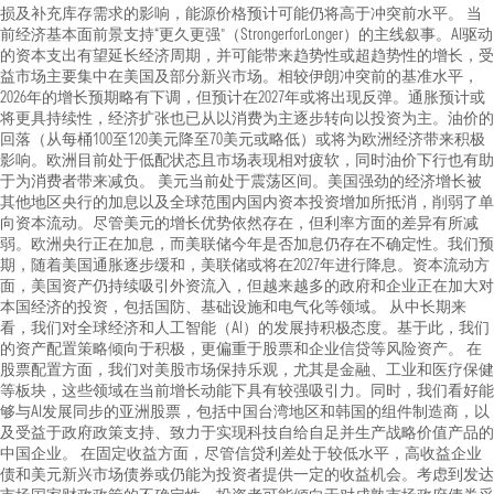
损及补充库存需求的影响，能源价格预计可能仍将高于冲突前水平。 当
前经济基本面前景支持“更久更强”（StrongerforLonger）的主线叙事。AI驱动
的资本支出有望延长经济周期，并可能带来趋势性或超趋势性的增长，受
益市场主要集中在美国及部分新兴市场。相较伊朗冲突前的基准水平，
2026年的增长预期略有下调，但预计在2027年或将出现反弹。通胀预计或
将更具持续性，经济扩张也已从以消费为主逐步转向以投资为主。油价的
回落（从每桶100至120美元降至70美元或略低）或将为欧洲经济带来积极
影响。欧洲目前处于低配状态且市场表现相对疲软，同时油价下行也有助
于为消费者带来减负。 美元当前处于震荡区间。美国强劲的经济增长被
其他地区央行的加息以及全球范围内国内资本投资增加所抵消，削弱了单
向资本流动。尽管美元的增长优势依然存在，但利率方面的差异有所减
弱。欧洲央行正在加息，而美联储今年是否加息仍存在不确定性。我们预
期，随着美国通胀逐步缓和，美联储或将在2027年进行降息。资本流动方
面，美国资产仍持续吸引外资流入，但越来越多的政府和企业正在加大对
本国经济的投资，包括国防、基础设施和电气化等领域。 从中长期来
看，我们对全球经济和人工智能（AI）的发展持积极态度。基于此，我们
的资产配置策略倾向于积极，更偏重于股票和企业信贷等风险资产。 在
股票配置方面，我们对美股市场保持乐观，尤其是金融、工业和医疗保健
等板块，这些领域在当前增长动能下具有较强吸引力。同时，我们看好能
够与AI发展同步的亚洲股票，包括中国台湾地区和韩国的组件制造商，以
及受益于政府政策支持、致力于实现科技自给自足并生产战略价值产品的
中国企业。 在固定收益方面，尽管信贷利差处于较低水平，高收益企业
债和美元新兴市场债券或仍能为投资者提供一定的收益机会。考虑到发达