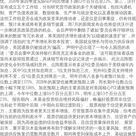
忧。2026年第四季度实际GDP同比增速下调0.2个百分点至2.2%。第三，沃什
宣布成立五个工作组，分别研究货币政策的多个关键领域，包括沟通机
制、资产负债表政策、数据收集、生产率与就业变化以及通胀驱动因素。
这些工作组是否会成为政策变革的推动者，还是仅是旧事重提，仍有待观
察。预计未来或将有更多细节披露，而7月的新闻发布会也将提供沃什进
一步阐述其政策思路的机会。 会后声明中删除了诸如“委员会将仔细评估
新来的数据”等冗长表述，将美国经济增长描述为“以稳健的速度扩张”，并
强调了强劲的“生产率增长和资本投资”。美国就业增长与劳动力供应保持
同步，美国通胀仍被描述为“偏高”。声明中还出现了一句令人困惑的表
述：“委员会重申其保持银行系统充足准备金的政策。”这可能意味着该政
策尚未获得投票通过，具体细节有待会议记录进一步揭示。 此次点阵图
的变化令到市场感到意外。点阵图显示有多达9位委员倾向于美联储年内
加息，其中5位支持加息两次，1位支持加息三次。另外8位委员支持维持
利率不变，仅1位委员支持降息一次。明年仍有八名参与者预计加息，中
位数上调至3.375%。2028年的展望也被鹰派预期上调，而长期中位数点位
数小幅下降至3.06%。加息预期上调的主要原因是对美国核心PCE通胀预测
的上调，今年中位数上涨0.6个百分点至3.3%，明年上涨0.3个百分点至
2.5%。 报告期内，本基金投资组合维持风险偏好，略偏好股票而非信贷。
当前处于周期中后期（中期向后期过渡阶段），股票相较于信贷更具吸引
力，主要因为投资者更关注资本增值。尽管股票存在集中度风险，但考虑
到当前的信用利差水平，股票仍能提供更好的资本增值潜力。信贷资产仍
被保留，因为高收益债的综合收益率较高，且信贷质量保持良好。 展望
后市，重开霍尔木兹海峡将有助于缓解全球经济的一项主要风险。然而，
能源供应恢复仍需数周甚至数月，期间将受到保险成本上升、基础设施受