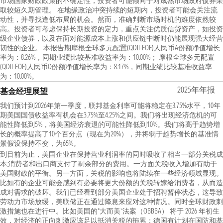
市场国家财政政策的不确定性，投资者可能倾向于对成熟市场政府债券采
取较短久期管理。 在地缘政治冲突持续的短期内，投资者可能会关注流
动性，并寻找逢低布局的机会。然而，准确判断市场时机的难度依然较
高。投资者可考虑保持长期投资的定力，重点关注优质信贷资产，如投资
级企业债券，以及在面对能源成本上涨和供应链中断时仍能展现强大经营
韧性的企业。 本报告期摩根全球多元配置(QDII-FOF)人民币A份额净值增长
率为：8.26%，同期业绩比较基准收益率为：10.00%； 摩根全球多元配置
(QDII-FOF)人民币C份额净值增长率为：8.17%，同期业绩比较基准收益率
为：10.00%。
2025年年报
基金经理展望
我们预计到2026年第一季度，联邦基金利率可能将稳定在3.75%水平，10年
期美国国债收益率有机会在3.75%至4.25%之间。我们将出现经济危机的可
能性降低到5%，将美国经济衰退的可能性降低到10%。我们将高于趋势增
长的概率提高了10个百分点（现在为20%），并将弱于趋势增长的基准情
景假设保持不变，为65%。
到目前为止，美国企业在保持营业利润率的同时吸收了相当一部分关税成
本;消费者和出口商支付了剩余部分的费用。一方面关税收入增加有助于
美国财政的平衡。另一方面，关税的影响也将陆续在一些经济领域显现。
比如有的企业可能会感到有必要将更大份额的关税转嫁给消费者，从而造
成对需求的破坏。我们已经看到部分美国企业处于招聘暂停状态，这导致
劳动力市场放缓，美联储正在通过降息来应对这种情况。同时全球财政刺
激措施也在进行中。比如美国的“大而美”法案（OBBBA） 将于 2026 年初生
效，对经济的正向刺激应该足以抵消关税的拖累；德国有计划在国防和基