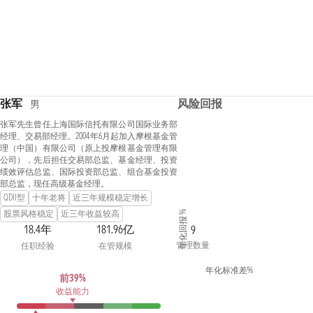
张军
风险回报
男
张军先生曾任上海国际信托有限公司国际业务部
经理、交易部经理。2004年6月起加入摩根基金管
理（中国）有限公司（原上投摩根基金管理有限
公司），先后担任交易部总监、基金经理、投资
绩效评估总监、国际投资部总监、组合基金投资
部总监，现任高级基金经理。
QDII型
十年老将
近三年规模稳定增长
股票风格稳定
近三年收益较高
年化回报 %
18.4年
181.96亿
9
管理数量
任职经验
在管规模
年化标准差%
前39%
收益能力