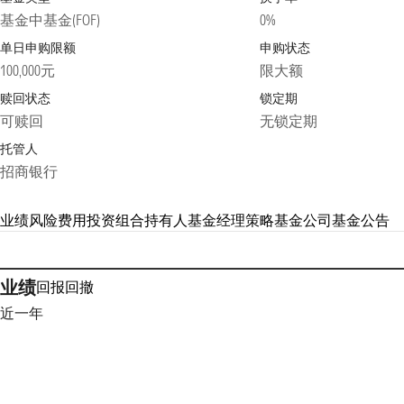
基金中基金(FOF)
0%
单日申购限额
申购状态
100,000元
限大额
赎回状态
锁定期
可赎回
无锁定期
托管人
招商银行
业绩
风险
费用
投资组合
持有人
基金经理
策略
基金公司
基金公告
业绩
回报
回撤
近一年