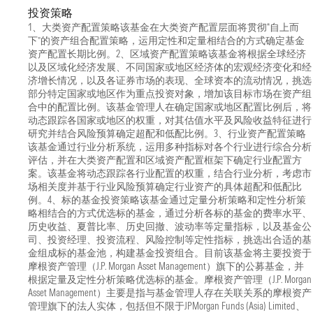
投资策略
1、大类资产配置策略该基金在大类资产配置层面将贯彻“自上而
下”的资产组合配置策略，运用定性和定量相结合的方式确定基金
资产配置长期比例。2、区域资产配置策略该基金将根据全球经济
以及区域化经济发展、不同国家或地区经济体的宏观经济变化和经
济增长情况，以及各证券市场的表现、全球资本的流动情况，挑选
部分特定国家或地区作为重点投资对象，增加该目标市场在资产组
合中的配置比例。该基金管理人在确定国家或地区配置比例后，将
动态跟踪各国家或地区的权重，对其估值水平及风险收益特征进行
研究并结合风险预算确定超配和低配比例。3、行业资产配置策略
该基金通过行业分析系统，运用多种指标对各个行业进行综合分析
评估，并在大类资产配置和区域资产配置框架下确定行业配置方
案。该基金将动态跟踪各行业配置的权重，结合行业分析，考虑市
场相关度并基于行业风险预算确定行业资产的具体超配和低配比
例。4、标的基金投资策略该基金通过定量分析策略和定性分析策
略相结合的方式优选标的基金，通过分析各标的基金的费率水平、
历史收益、夏普比率、历史回撤、波动率等定量指标，以及基金公
司、投资经理、投资流程、风险控制等定性指标，挑选出合适的基
金组成标的基金池，构建基金投资组合。目前该基金将主要投资于
摩根资产管理（J.P. Morgan Asset Management）旗下的公募基金，并
根据定量及定性分析策略优选标的基金。摩根资产管理（J.P. Morgan
Asset Management）主要是指与基金管理人存在关联关系的摩根资产
管理旗下的法人实体，包括但不限于JPMorgan Funds (Asia) Limited、