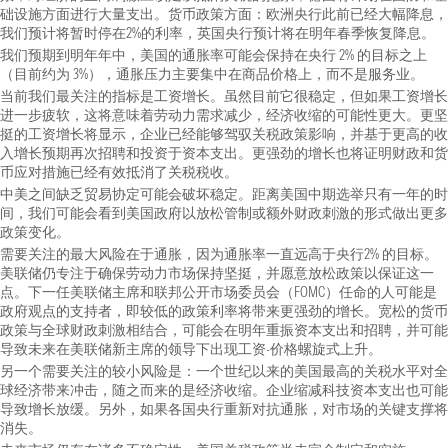
础设施方面进行大量支出。货币政策方面：欧洲央行此前已经大幅降息，
我们预计将暂时停在2%的利率，英国央行预计将在明年春季恢复降息。
我们预期到明年年中，美国的通胀率可能会保持在央行 2% 的目标之上
（目前约为 3%），通胀压力主要集中在商品价格上，而不是服务业。
当前我们最关注的指标是工资增长。虽然目前它很稳定，但如果工资增长
进一步疲软，这将意味着劳动力需求减少，经济收缩的可能性更大。更坚
挺的工资增长将显示，企业已经能够驾驭关税政策影响，并基于更高的收
入增长预期再次招聘和投资于资本支出。更强劲的增长也将证明财政和货
币应对措施已经有效抵消了关税税收。
中美之间缺乏贸易协定可能会破坏稳定。距离美国中期选举只有一年的时
间，我们可能会看到美国政府以放松管制或额外财政刺激的形式做出更多
政策变化。
需要关注的最大风险在于通胀，因为通胀率一直远高于央行2% 的目标。
美联储仍专注于确保劳动力市场保持坚挺，并愿意放松政策以保证这一
点。下一任美联储主席和联邦公开市场委员会（FOMC）任命的人可能是
政府观点的支持者，即较低的政策利率将带来更强劲的增长。宽松的货币
政策与全球财政刺激相结合，可能会在明年重振资本支出和招聘，并可能
导致未来在美联储新主席的领导下出现工资-价格螺旋式上升。
另一个需要关注的较小风险是：一个世纪以来的美国最高的关税水平对全
球经济带来冲击，随之而来的是经济收缩。企业缩减科技资本支出也可能
导致增长放缓。另外，如果各国央行重新对抗通胀，对市场的关键支撑将
消失。