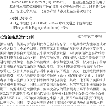
JPMorgan Asset Management (UK) Limited等。5、金融衍生品投资策略该
基金可本着谨慎和风险可控的原则投资于金融衍生品，以避险和增
值、管理汇率风险。 （更多详情请参见基金招募说明书）
业绩比较基准
MSCI全球指数（MSCI ACWI）×80%＋摩根大通全球债券指数
（J.P.MorganGlobalAggregateBondIndex）×20%
2026年第二季报
投资策略及运作分析
报告期内，美国与伊朗谈判代表已签订备忘录。市场期待双方能够达成永
久停火协议，令油价回落。随着霍尔木兹海峡的航运交通逐步恢复正常，
国际油价录得自新冠疫情以来最大的季度跌幅。 6月美联储议息会议维持
政策利率在3.5%-3.75%区间，符合市场预期。点阵图显示2026年美联储可能
进行预防性加息，整体立场偏鹰派，市场加息预期升温，部分扭转了霍尔
木兹海峡通航后市场原本的乐观预期。 本次利率决议获得投票委员们一
致通过。沃什主席在会后讲话中表达了以下观点：首先，他拒绝提供利率
前瞻指引，本人也未提交美国经济预测（SEP）和点阵图的更新，且在记
者会上也未提供任何关于利率路径的明确信息。其次，他下调了美国经济
增长和失业率预测，同时上调了美国通胀预测。尽管霍尔木兹海峡解封预
期下，能源通胀已大幅缓解，但本次会议的通胀预测仍高于市场预期。美
国2026年第四季度PCE和核心PCE同比预测分别上调0.9个百分点和0.6个百分
点至3.6%和3.3%，2027年第四季度也小幅上调，而2028年第四季度PCE预测
回落至2%。同时，委员会对美国通胀可能对经济造成的负面影响表示担