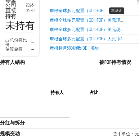
2
公司
2026-
直接
06-30
摩根全球多元配置（QDII-FOF）人民币C
本基金
持有
摩根全球多元配置（QDII-FOF）美元现钞
未持有
摩根全球多元配置（QDII-FOF）美元现汇
摩根全球多元配置（QDII-FOF）人民币A
占总份额比
—
例
摩根标普500指数(QDII)美钞
估算金额
—
持有人结构
被FOF持有情况
持有人
占比
分红与拆分
规模变动
货币单位：元