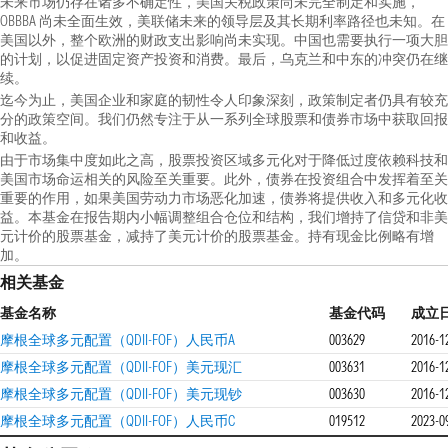
未来市场仍存在诸多不确定性，美国关税政策尚未完全制定和实施，
OBBBA 尚未全面生效，美联储未来的领导层及其长期利率路径也未知。在
美国以外，整个欧洲的财政支出影响尚未实现。中国也需要执行一项大胆
的计划，以促进固定资产投资和消费。最后，乌克兰和中东的冲突仍在继
续。
迄今为止，美国企业和家庭的韧性令人印象深刻，政策制定者仍具有较充
分的政策空间。我们仍然专注于从一系列全球股票和债券市场中获取回报
和收益。
由于市场集中度如此之高，股票投资区域多元化对于降低过度依赖科技和
美国市场命运相关的风险至关重要。此外，债券在投资组合中发挥着至关
重要的作用，如果美国劳动力市场恶化加速，债券将提供收入和多元化收
益。本基金在报告期内小幅调整组合仓位和结构，我们增持了信贷和非美
元计价的股票基金，减持了美元计价的股票基金。持有现金比例略有增
加。
相关基金
基金名称
基金代码
成立
摩根全球多元配置（QDII-FOF）人民币A
003629
2016-1
摩根全球多元配置（QDII-FOF）美元现汇
003631
2016-1
摩根全球多元配置（QDII-FOF）美元现钞
003630
2016-1
摩根全球多元配置（QDII-FOF）人民币C
019512
2023-0