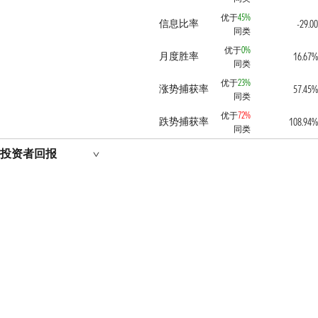
优于
45%
信息比率
-29.00
同类
优于
0%
月度胜率
16.67%
同类
优于
23%
涨势捕获率
57.45%
同类
优于
72%
跌势捕获率
108.94%
同类
投资者回报