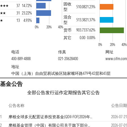
固收
37
14.72%
510.08
21.23%
型
31
23.22%
混合
513.38
21.37%
13
4.93%
型
0%
20%
40%
货币
903.73
37.62%
其它
0.00
0.00%
0%
20%
40%
电话
传真
网址
400-889-4888
021-20628400
www.cifm.com
地址
中国（上海）自由贸易试验区陆家嘴环路479号42层和43层
基金公告
全部公告
发行运作
定期报告
其它公告
公告名称
公告日期
1
摩根全球多元配置证券投资基金(QDII-FOF)2026年第2季度报告
2026-07-21
2
摩根基金管理（中国）有限公司关于旗下部分基金2026年7月3日境外主要市场节假日暂停申购、赎回、定期定额投资及转换转入业务的公告
2026-07-01