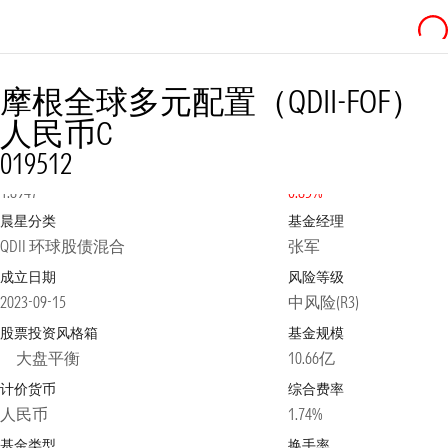
摩根全球多元配置（QDII-FOF）
人民币C
019512
净值
2026-08-05
日涨跌幅
1.8947
0.85%
晨星分类
基金经理
QDII 环球股债混合
张军
成立日期
风险等级
2023-09-15
中风险(R3)
股票投资风格箱
基金规模
大盘平衡
10.66亿
计价货币
综合费率
人民币
1.74%
基金类型
换手率