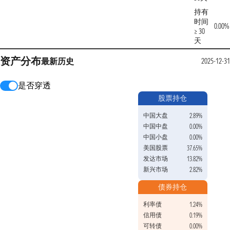
持有
时间
0.00%
≥ 30
天
资产分布
最新
历史
2025-12-31
是否穿透
股票持仓
中国大盘
2.89%
中国中盘
0.00%
中国小盘
0.00%
美国股票
37.65%
发达市场
13.82%
新兴市场
2.82%
债券持仓
利率债
1.24%
信用债
0.19%
可转债
0.00%