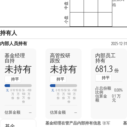
中盘
格
小盘
持有人
内部人员持有
2025-12-31
基金经理
高管投研
内部员工
自持
跟投
持有
681.3
未持有
未持有
份
持平
持平
持平
占总份额
0.00%
无
0-10
10-50
50-
>100
无
0-10
10-50
50-
>100
比例
万
万
100
万
万
万
100
万
估算金
0.1 万
万
万
份
份
份
份
份
份
额
元
份
份
估算金额
—
估算金额
—
基金经理在管产品内部持有信息
张军
基
基金