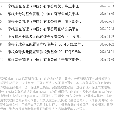
3
摩根基金管理（中国）有限公司关于终止中证金牛（北京）基金销售有限公司办理旗下基金相关销售业务的公告
2026-06-13
4
摩根士丹利基金管理（中国）有限公司关于终止与中证金牛（北京）基金销售有限公司合作关系的公告
2026-05-30
5
摩根基金管理（中国）有限公司关于旗下部分基金2026年5月25日境外主要市场节假日暂停申购、赎回、定期定额投资及转换转入业务的公告
2026-05-21
6
摩根基金管理（中国）有限公司直销交易平台费率公告
2026-05-14
7
上投摩根全球多元配置证券投资基金(QDII)发售公告
2026-04-29
8
摩根全球多元配置证券投资基金(QDII-FOF)2026年第1季度报告
2026-04-22
9
摩根全球多元配置证券投资基金(QDII-FOF)2025年年度报告
2026-04-01
10
摩根基金管理（中国）有限公司关于旗下部分基金境外主要市场节假日暂停申购、赎回、定期定额投资及转换转入业务的公告
2026-03-30
©2026 Morningstar保留所有权。此处提供的信息、数据、分析和观点不构成投资建议；
截至生成日期，仅供参考；可随时更改，恕不另行通知。本内容并非买卖任何特定证
券或基金的要约，也不保证其正确性、完整性或准确性。过往表现不保证未来结果。
Morningstar名称和标识是Morningstar, Inc.的注册商标。此处的内容包含Morningstar的专
有资料；未经Morningstar事先书面同意，不得以任何方式复制、转载或以其他方式使
用本文档的全部或部分内容。投资人应当认真阅读《基金合同》、《招募说明书》等
基金法律文件，了解基金的风险收益特征，并根据自身的投资目的、投资期限、投资
经验、资产状况等判断基金是否和投资人的风险承受能力相适应。