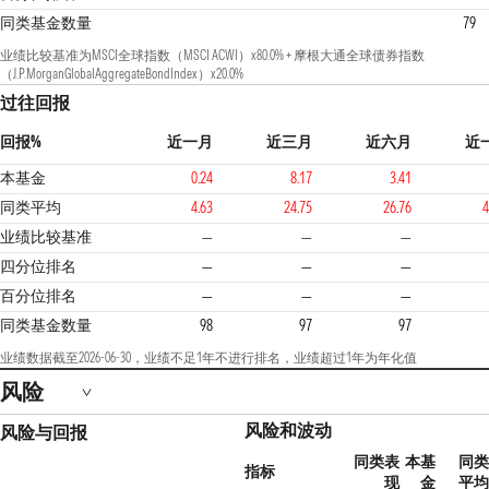
同类基金数量
79
业绩比较基准为MSCI全球指数（MSCI ACWI）x80.0% + 摩根大通全球债券指数
（J.P.MorganGlobalAggregateBondIndex）x20.0%
过往回报
回报%
近一月
近三月
近六月
近
本基金
0.24
8.17
3.41
同类平均
4.63
24.75
26.76
4
业绩比较基准
—
—
—
4
四分位排名
—
—
—
百分位排名
—
—
—
同类基金数量
98
97
97
业绩数据截至2026-06-30，业绩不足1年不进行排名，业绩超过1年为年化值
风险
风险和波动
风险与回报
同类表
本基
同类
指标
现
金
平均