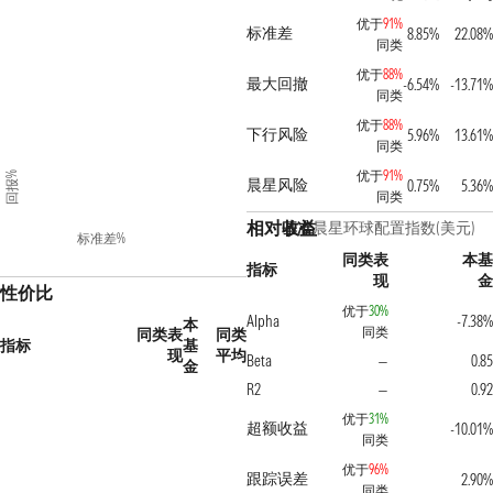
优于
91%
标准差
8.85%
22.08%
同类
优于
88%
最大回撤
-6.54%
-13.71%
同类
优于
88%
下行风险
5.96%
13.61%
同类
优于
91%
回报%
晨星风险
0.75%
5.36%
同类
相对收益
基准
晨星环球配置指数(美元)
标准差%
同类表
本基
指标
现
金
性价比
优于
30%
Alpha
-7.38%
本
同类
同类表
同类
指标
基
现
平均
Beta
0.85
—
金
R2
0.92
—
优于
31%
超额收益
-10.01%
同类
优于
96%
跟踪误差
2.90%
同类