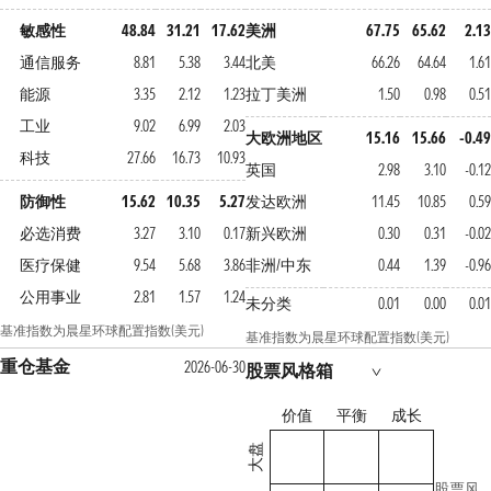
敏感性
48.84
31.21
17.62
美洲
67.75
65.62
2.13
通信服务
8.81
5.38
3.44
北美
66.26
64.64
1.61
能源
3.35
2.12
1.23
拉丁美洲
1.50
0.98
0.51
工业
9.02
6.99
2.03
大欧洲地区
15.16
15.66
-0.49
科技
27.66
16.73
10.93
英国
2.98
3.10
-0.12
防御性
15.62
10.35
5.27
发达欧洲
11.45
10.85
0.59
必选消费
3.27
3.10
0.17
新兴欧洲
0.30
0.31
-0.02
医疗保健
9.54
5.68
3.86
非洲/中东
0.44
1.39
-0.96
公用事业
2.81
1.57
1.24
未分类
0.01
0.00
0.01
基准指数为晨星环球配置指数(美元)
基准指数为晨星环球配置指数(美元)
重仓基金
2026-06-30
股票风格箱
价值
平衡
成长
大盘
股票风