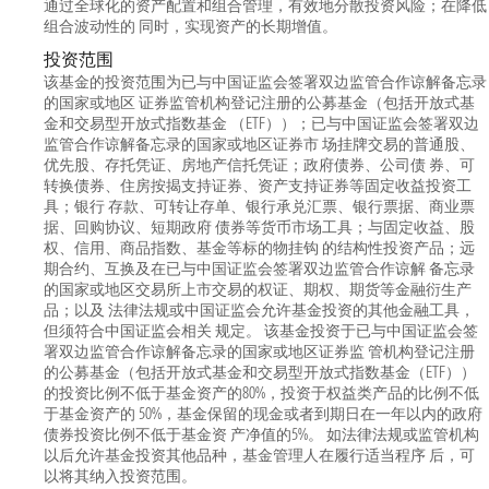
通过全球化的资产配置和组合管理，有效地分散投资风险；在降低
组合波动性的 同时，实现资产的长期增值。
投资范围
该基金的投资范围为已与中国证监会签署双边监管合作谅解备忘录
的国家或地区 证券监管机构登记注册的公募基金（包括开放式基
金和交易型开放式指数基金 （ETF））；已与中国证监会签署双边
监管合作谅解备忘录的国家或地区证券市 场挂牌交易的普通股、
优先股、存托凭证、房地产信托凭证；政府债券、公司债 券、可
转换债券、住房按揭支持证券、资产支持证券等固定收益投资工
具；银行 存款、可转让存单、银行承兑汇票、银行票据、商业票
据、回购协议、短期政府 债券等货币市场工具；与固定收益、股
权、信用、商品指数、基金等标的物挂钩 的结构性投资产品；远
期合约、互换及在已与中国证监会签署双边监管合作谅解 备忘录
的国家或地区交易所上市交易的权证、期权、期货等金融衍生产
品；以及 法律法规或中国证监会允许基金投资的其他金融工具，
但须符合中国证监会相关 规定。 该基金投资于已与中国证监会签
署双边监管合作谅解备忘录的国家或地区证券监 管机构登记注册
的公募基金（包括开放式基金和交易型开放式指数基金（ETF））
的投资比例不低于基金资产的80%，投资于权益类产品的比例不低
于基金资产的 50%，基金保留的现金或者到期日在一年以内的政府
债券投资比例不低于基金资 产净值的5%。 如法律法规或监管机构
以后允许基金投资其他品种，基金管理人在履行适当程序 后，可
以将其纳入投资范围。