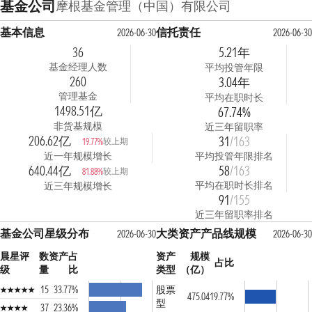
基金公司
摩根基金管理（中国）有限公司
基本信息
信托责任
2026-06-30
2026-06-30
36
5.21年
基金经理人数
平均投管年限
260
3.04年
管理基金
平均在职时长
1498.51亿
67.74%
非货基规模
近三年留职率
206.62亿
31
/163
较上期
19.77%
近一年规模增长
平均投管年限排名
640.44亿
58
/163
较上期
81.88%
平均在职时长排名
近三年规模增长
91
/155
近三年留职率排名
基金公司星级分布
大类资产产品线规模
2026-06-30
2026-06-30
晨星评
数
资产占
资产
规模
占比
级
量
比
类型
（亿）
15
33.77%
股票
475.04
19.77%
型
37
23.36%