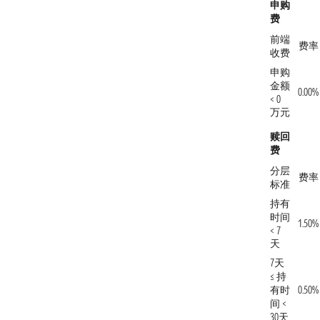
申购
费
前端
费率
收费
申购
金额
0.00%
< 0
万元
赎回
费
分层
费率
标准
持有
时间
1.50%
< 7
天
7天
≤ 持
有时
0.50%
间 <
30天