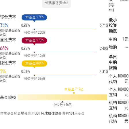
销售服务费(年)
(每
年)
综合费率
本基金 1.74%
最小
33%
0.98%
5.71%
投资
额度
在同类基金的百
同类平均 2.20%
分位
申购
1元
显性费率
本基金 1.70%
增购
—
66%
0.95%
2.40%
在同类基金的百
同类平均 1.55%
单日
分位
申购
隐性费率
本基金 0.04%
限额
5%
0.03%
4.31%
个人
100,000
在同类基金的百
同类平均 0.65%
分位
元
代销
个人
100,000
本基金 7.19亿
元
直销
基金规模
机构
100,000
中位数 5.16亿
元
直销
当前基金的晨星分类为
QDII 环球股债混合
共有
101
只基金
机构
100,000
元
代销