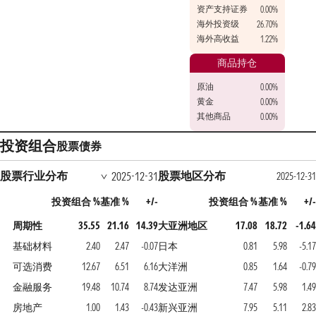
资产支持证券
0.00%
海外投资级
26.70%
海外高收益
1.22%
商品持仓
原油
0.00%
黄金
0.00%
其他商品
0.00%
投资组合
股票
债券
股票行业分布
股票地区分布
2025-12-31
2025-12-31
投资组合 %
基准 %
+/-
投资组合 %
基准 %
+/-
周期性
35.55
21.16
14.39
大亚洲地区
17.08
18.72
-1.64
基础材料
2.40
2.47
-0.07
日本
0.81
5.98
-5.17
可选消费
12.67
6.51
6.16
大洋洲
0.85
1.64
-0.79
金融服务
19.48
10.74
8.74
发达亚洲
7.47
5.98
1.49
房地产
1.00
1.43
-0.43
新兴亚洲
7.95
5.11
2.83