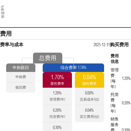
收益率%
费用
费率与成本
购买费用
2025-12-31
费用
总费用
信息
申购赎回
综合费率 1.74%
管理
费
1.70%
0.04%
申购费
1.20%
(每
显性费率
隐性费率
年)
赎回费
1.20%
0.00%
托管
管理费(年)
交易成本(估)
费
0.20%
(每
0.20%
0.04%
年)
托管费(年)
其它费用(估)
销售
服务
0.30%
费
0.30%