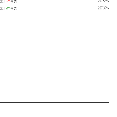
227.55%
优于
57%
同类
257.39%
优于
26%
同类