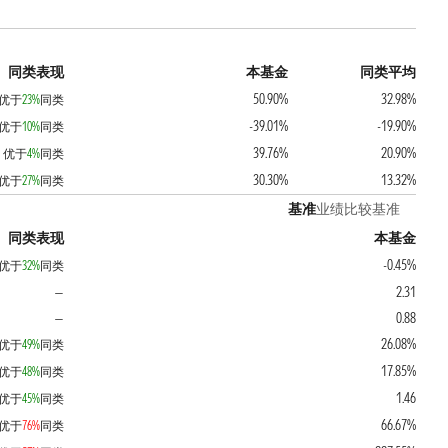
同类表现
本基金
同类平均
50.90%
32.98%
优于
23%
同类
-39.01%
-19.90%
优于
10%
同类
39.76%
20.90%
优于
4%
同类
30.30%
13.32%
优于
27%
同类
基准
业绩比较基准
同类表现
本基金
-0.45%
优于
32%
同类
2.31
—
0.88
—
26.08%
优于
49%
同类
17.85%
优于
48%
同类
1.46
优于
45%
同类
66.67%
优于
76%
同类