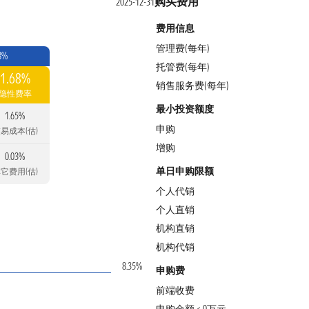
购买费用
2025-12-31
费用信息
管理费(每年)
8%
托管费(每年)
1.68%
销售服务费(每年)
隐性费率
最小投资额度
1.65%
申购
易成本(估)
增购
0.03%
单日申购限额
它费用(估)
个人代销
个人直销
机构直销
机构代销
8.35%
申购费
前端收费