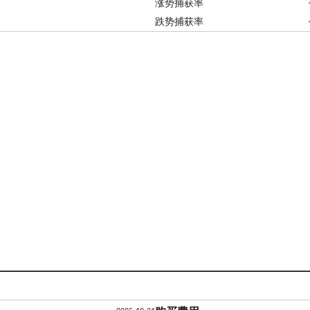
涨势捕获率
跌势捕获率