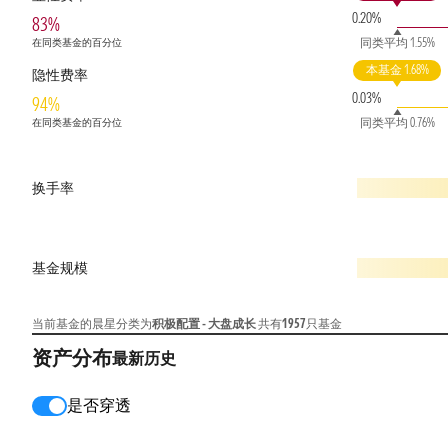
0.20%
83%
同类平均 1.55%
在同类基金的百分位
本基金 1.68%
隐性费率
0.03%
94%
同类平均 0.76%
在同类基金的百分位
换手率
基金规模
当前基金的晨星分类为
积极配置 - 大盘成长
共有
1957
只基金
资产分布
最新
历史
是否穿透