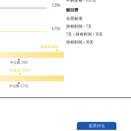
申购金额 < 0万元
2.20%
赎回费
分层标准
持有时间 < 7天
6.75%
7天 ≤ 持有时间 < 30天
持有时间 ≥ 30天
本基金 848%
中位数 336%
本基金 3.43亿
中位数 3.21亿
股票持仓