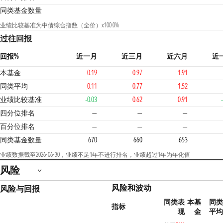
同类基金数量
业绩比较基准为中债综合指数（全价）x100.0%
过往回报
回报%
近一月
近三月
近六月
近
本基金
0.19
0.97
1.91
同类平均
0.11
0.77
1.52
业绩比较基准
-0.03
0.62
0.91
1
四分位排名
—
—
—
百分位排名
—
—
—
同类基金数量
670
660
653
业绩数据截至2026-06-30，业绩不足1年不进行排名，业绩超过1年为年化值
风险
风险和波动
风险与回报
同类表
本基
同类
指标
现
金
平均