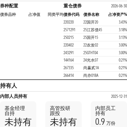
券种配置
重仓债券
2026-06-30
债券品种
占净值
同类平均
债券代码
债券名称
占净资产%
220220
22国开20
3.43%
2571291
25江苏债45
3.18%
250215
25国开15
3.13%
220402
22农发02
3.00%
243291
25GTHT04
3.00%
144164
24光水07
0.21%
267335
尚赢贰1A
0.21%
266414
尚亦018A
0.21%
持有人
内部人员持有
2025-12-31
基金经理
高管投研
内部员工
自持
跟投
持有
0.9
未持有
未持有
万份