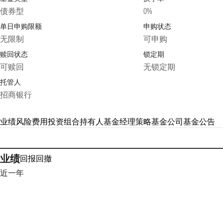
债券型
0%
单日申购限额
申购状态
无限制
可申购
赎回状态
锁定期
可赎回
无锁定期
托管人
招商银行
业绩
风险
费用
投资组合
持有人
基金经理
策略
基金公司
基金公告
业绩
回报
回撤
近一年