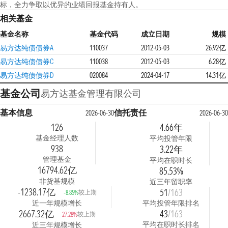
标，全力争取以优异的业绩回报基金持有人。
相关基金
基金名称
基金代码
成立日期
规模
易方达纯债债券A
110037
2012-05-03
26.92亿
易方达纯债债券C
110038
2012-05-03
6.28亿
易方达纯债债券D
020084
2024-04-17
14.31亿
基金公司
易方达基金管理有限公司
基本信息
信托责任
2026-06-30
2026-06-30
126
4.66年
基金经理人数
平均投管年限
938
3.22年
管理基金
平均在职时长
16794.62亿
85.53%
非货基规模
近三年留职率
-1238.17亿
51
/163
较上期
-8.85%
近一年规模增长
平均投管年限排名
2667.32亿
43
/163
较上期
27.28%
平均在职时长排名
近三年规模增长