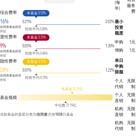
(每
服务
年)
费
综合费率
本基金 0.52%
16%
0.21%
2.02%
最小
投资
在同类基金的百
同类平均 0.80%
分位
额度
显性费率
本基金 0.35%
申购
1元
9%
0.05%
1.30%
增购
1元
在同类基金的百
同类平均 0.46%
分位
单日
隐性费率
本基金 0.17%
申购
24%
0.01%
1.22%
限额
在同类基金的百
同类平均 0.33%
分位
个人
无限
代销
制
本基金 25.52亿
个人
无限
基金规模
直销
制
中位数 21.19亿
机构
无限
直销
制
当前基金的晨星分类为
信用债
共有
1028
只基金
机构
无限
代销
制