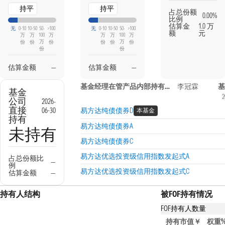
持平
持平
占总份额
0.00%
比例
估算金
1.0 万
无
0-10
10-50
50-
>100
无
0-10
10-50
50-
>100
额
元
万
万
100
万
万
万
100
万
万
万
份
份
份
份
份
份
份
份
估算金额
—
估算金额
—
基金经理在管产品内部持有信息
李冠霖
基
基金
2
公司
2026-
直接
06-30
易方达纯债债券D
本基金
持有
易方达纯债债券A
未持有
易方达纯债债券C
易方达优选投资级信用指数发起式A
占总份额比
—
例
易方达优选投资级信用指数发起式C
估算金额
—
持有人结构
被FOF持有情况
FOF持有人数量
持有该基金的FOF产
持有市值￥
权重