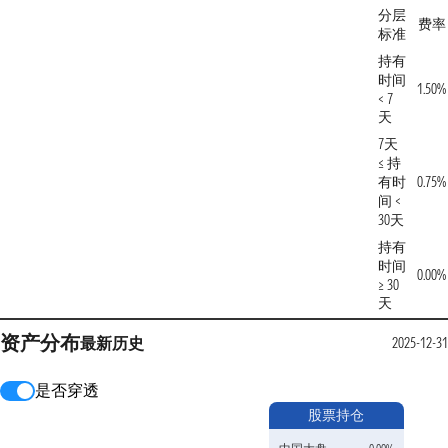
分层
费率
标准
持有
时间
1.50%
< 7
天
7天
≤ 持
有时
0.75%
间 <
30天
持有
时间
0.00%
≥ 30
天
资产分布
最新
历史
2025-12-31
是否穿透
股票持仓