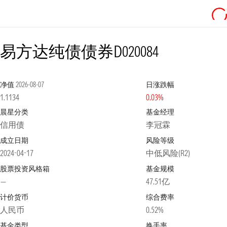
易方达纯债债券D
020084
净值
2026-08-07
日涨跌幅
1.1134
0.03%
晨星分类
基金经理
信用债
李冠霖
成立日期
风险等级
2024-04-17
中低风险(R2)
股票投资风格箱
基金规模
—
47.51亿
计价货币
综合费率
人民币
0.52%
基金类型
换手率