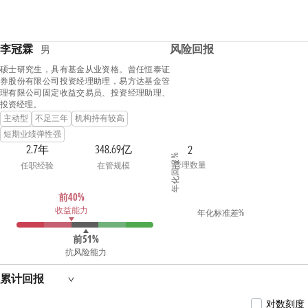
李冠霖
风险回报
男
硕士研究生，具有基金从业资格。曾任恒泰证
券股份有限公司投资经理助理，易方达基金管
理有限公司固定收益交易员、投资经理助理、
投资经理。
主动型
不足三年
机构持有较高
短期业绩弹性强
2.7年
348.69亿
2
年化回报 %
管理数量
任职经验
在管规模
前40%
收益能力
年化标准差%
前51%
抗风险能力
累计回报
对数刻度