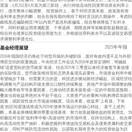
震荡；6月2日至6月底为第三阶段，央行持续流动性回笼带动资金利率上
行，债市整体小幅调整。 投资操作上，基于对经济基本面、政策面和资
金利率走势的判断，组合在报告期内维持了相对灵活的久期操作，考虑到
曲线形态偏陡峭且1年以内资产套息利差偏低，组合整体降低了杠杆水
平，同时积极运用类属配置、个券选择、期限选择等策略获取超额收益。
组合持仓债券以投资级信用债为主，并根据信用利差水平以及波段交易需
求调整利率债仓位。
2025年年报
基金经理展望
2026年我国经济仍将处于转型升级的关键阶段，面对有效内需不足与外部
博弈交织的双重挑战，中央经济工作会议为2026年政策定调时，明确延
续“适度宽松的货币政策”表述。结合2025年三季度以来经济修复节奏放缓
的实际情况，货币政策维持宽松态势具备现实必要性，市场资金利率中枢
有望稳步下移。但需要关注的是，科技进步驱动新经济崛起、区域经济结
构调整与产品结构升级支撑出口韧性持续释放、房地产市场中期调整的降
幅大概率收窄等多重因素，已推动经济基本面形成一定的中期筑底预期；
叠加当前收益率绝对水平处于低位，大类资产比价重构与机构博弈加剧等
因素，或阶段性放大市场波动幅度。综合来看，收益率“上有顶、下有
底”的区间震荡或将成为2026年债券市场运行的核心特征。 基于上述判
断，本基金将继续秉持尊重业绩基准、努力创造超额收益的投资理念。为
积极应对当前“低利率中枢+高波动性”的市场环境，在持仓结构上，组合将
向高流动性资产倾斜，积极把握利率债波段交易机会及债券类属利差交易
机会，同时严格防范流动性风险，以获取长期有竞争力的投资收益为目