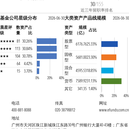
30
/155
近三年留职率排名
基金公司星级分布
大类资产产品线规模
2026-06-30
2026-06-30
晨星评
数
资产占
资产
规模
占比
级
量
比
类型
（亿）
81
30.26%
股票
6176.76
25.33%
型
113
30.84%
固收
104
30.78%
5681.00
23.30%
型
64
4.42%
混合
4595.53
18.85%
15
3.70%
型
0%
20%
40%
货币
7589.92
31.13%
其它
341.35
1.40%
0%
20%
40%
电话
传真
网址
400-881-8088
020-38798812
www.efunds.com.cn
地址
广州市天河区珠江新城珠江东路30号广州银行大厦40-43楼；广东省