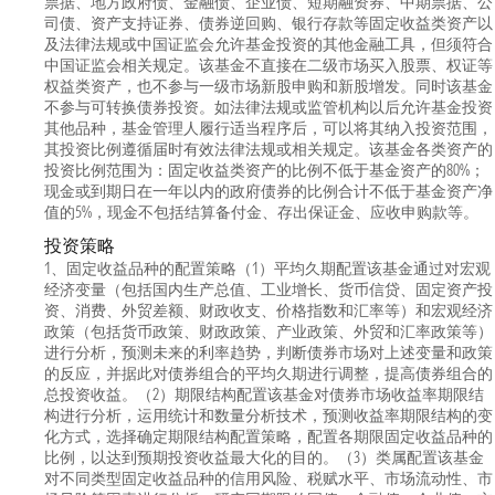
票据、地方政府债、金融债、企业债、短期融资券、中期票据、公
司债、资产支持证券、债券逆回购、银行存款等固定收益类资产以
及法律法规或中国证监会允许基金投资的其他金融工具，但须符合
中国证监会相关规定。该基金不直接在二级市场买入股票、权证等
权益类资产，也不参与一级市场新股申购和新股增发。同时该基金
不参与可转换债券投资。如法律法规或监管机构以后允许基金投资
其他品种，基金管理人履行适当程序后，可以将其纳入投资范围，
其投资比例遵循届时有效法律法规或相关规定。该基金各类资产的
投资比例范围为：固定收益类资产的比例不低于基金资产的80%；
现金或到期日在一年以内的政府债券的比例合计不低于基金资产净
值的5%，现金不包括结算备付金、存出保证金、应收申购款等。
投资策略
1、固定收益品种的配置策略（1）平均久期配置该基金通过对宏观
经济变量（包括国内生产总值、工业增长、货币信贷、固定资产投
资、消费、外贸差额、财政收支、价格指数和汇率等）和宏观经济
政策（包括货币政策、财政政策、产业政策、外贸和汇率政策等）
进行分析，预测未来的利率趋势，判断债券市场对上述变量和政策
的反应，并据此对债券组合的平均久期进行调整，提高债券组合的
总投资收益。（2）期限结构配置该基金对债券市场收益率期限结
构进行分析，运用统计和数量分析技术，预测收益率期限结构的变
化方式，选择确定期限结构配置策略，配置各期限固定收益品种的
比例，以达到预期投资收益最大化的目的。（3）类属配置该基金
对不同类型固定收益品种的信用风险、税赋水平、市场流动性、市