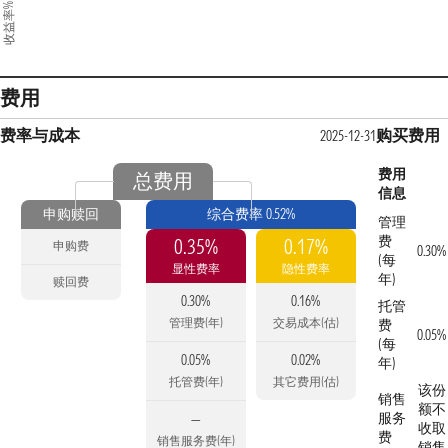
收益率%
费用
费率与成本
购买费用
2025-12-31
费用
总费用
信息
申购赎回
综合费率 0.52%
管理
费
0.35%
0.17%
申购费
0.30%
(每
显性费率
隐性费率
年)
赎回费
0.30%
0.16%
托管
管理费(年)
交易成本(估)
费
0.05%
(每
0.05%
0.02%
年)
托管费(年)
其它费用(估)
该份
销售
额不
服务
—
收取
费
销售服务费(年)
销售