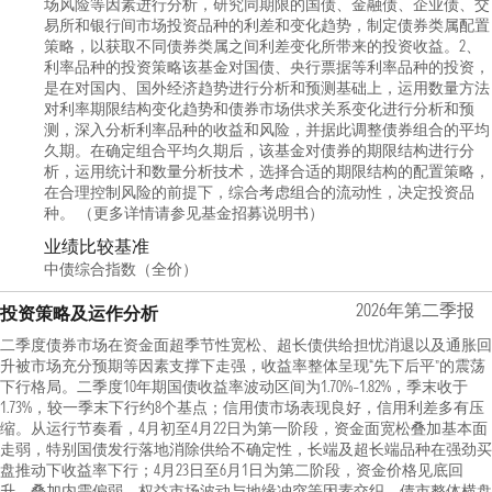
场风险等因素进行分析，研究同期限的国债、金融债、企业债、交
易所和银行间市场投资品种的利差和变化趋势，制定债券类属配置
策略，以获取不同债券类属之间利差变化所带来的投资收益。2、
利率品种的投资策略该基金对国债、央行票据等利率品种的投资，
是在对国内、国外经济趋势进行分析和预测基础上，运用数量方法
对利率期限结构变化趋势和债券市场供求关系变化进行分析和预
测，深入分析利率品种的收益和风险，并据此调整债券组合的平均
久期。在确定组合平均久期后，该基金对债券的期限结构进行分
析，运用统计和数量分析技术，选择合适的期限结构的配置策略，
在合理控制风险的前提下，综合考虑组合的流动性，决定投资品
种。 （更多详情请参见基金招募说明书）
业绩比较基准
中债综合指数（全价）
2026年第二季报
投资策略及运作分析
二季度债券市场在资金面超季节性宽松、超长债供给担忧消退以及通胀回
升被市场充分预期等因素支撑下走强，收益率整体呈现“先下后平”的震荡
下行格局。二季度10年期国债收益率波动区间为1.70%–1.82%，季末收于
1.73%，较一季末下行约8个基点；信用债市场表现良好，信用利差多有压
缩。从运行节奏看，4月初至4月22日为第一阶段，资金面宽松叠加基本面
走弱，特别国债发行落地消除供给不确定性，长端及超长端品种在强劲买
盘推动下收益率下行；4月23日至6月1日为第二阶段，资金价格见底回
升，叠加内需偏弱、权益市场波动与地缘冲突等因素交织，债市整体横盘