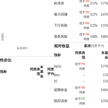
优于
76%
标准差
0.57%
0.71%
同类
优于
76%
最大回撤
-0.27%
-0.47%
同类
优于
76%
下行风险
0.22%
0.37%
同类
优于
76%
回报%
晨星风险
0.00%
0.00%
同类
相对收益
基准
同类平均
标准差%
同类表
本基
指标
现
金
性价比
优于
91%
Alpha
0.71%
本
同类
同类表
同类
指标
基
现
平均
Beta
0.70
—
金
R2
0.76
—
优于
78%
超额收益
0.46%
同类
优于
47%
跟踪误差
0.35%
同类