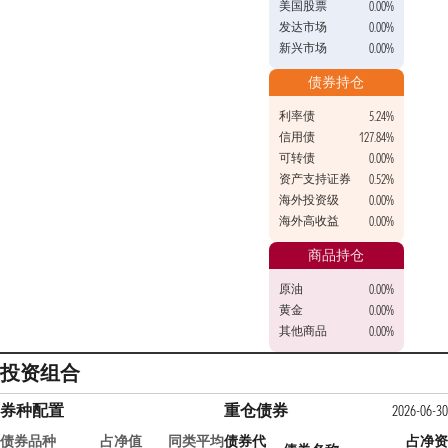
美国股票
0.00%
发达市场
0.00%
新兴市场
0.00%
债券持仓
利率债
5.24%
信用债
127.84%
可转债
0.00%
资产支持证券
0.52%
海外投资级
0.00%
海外高收益
0.00%
商品持仓
原油
0.00%
黄金
0.00%
其他商品
0.00%
投资组合
券种配置
重仓债券
2026-06-30
债券品种
占净值
同类平均
债券代
占净资