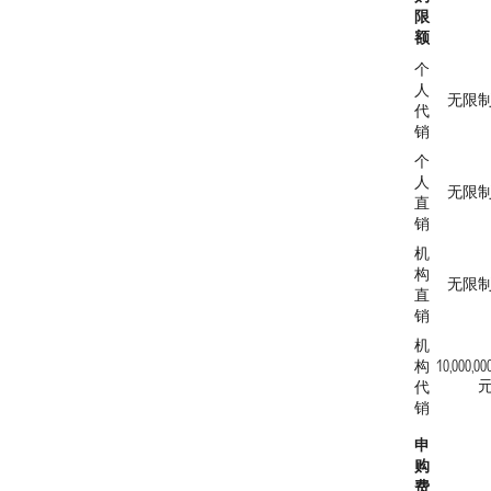
限
额
个
人
无限
代
销
个
人
无限
直
销
机
构
无限
直
销
机
构
10,000,00
代
销
申
购
费