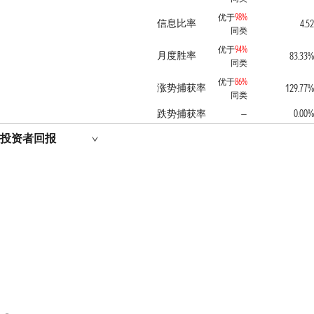
优于
98%
信息比率
4.52
同类
优于
94%
月度胜率
83.33%
同类
优于
86%
涨势捕获率
129.77%
同类
跌势捕获率
0.00%
—
投资者回报