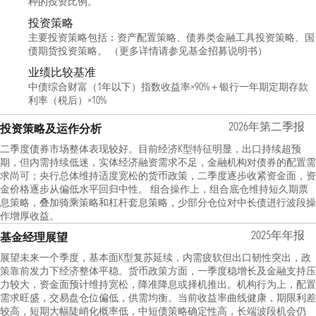
种的投资比例。
投资策略
主要投资策略包括：资产配置策略、债券类金融工具投资策略、国
债期货投资策略。 （更多详情请参见基金招募说明书）
业绩比较基准
中债综合财富（1年以下）指数收益率×90%＋银行一年期定期存款
利率（税后）×10%
2026年第二季报
投资策略及运作分析
二季度债券市场整体表现较好。目前经济K型特征明显，出口持续超预
期，但内需持续低迷，实体经济融资需求不足，金融机构对债券的配置需
求尚可；央行总体维持适度宽松的货币政策，二季度逐步收紧资金面，资
金价格逐步从偏低水平回归中性。 组合操作上，组合底仓维持短久期票
息策略，叠加骑乘策略和杠杆套息策略，少部分仓位对中长债进行波段操
作增厚收益。
2025年年报
基金经理展望
展望未来一个季度，基本面K型复苏延续，内需疲软但出口韧性突出，政
策靠前发力下经济整体平稳。货币政策方面，一季度稳增长及金融支持压
力较大，资金面预计维持宽松，降准降息或择机推出。机构行为上，配置
需求旺盛，交易盘仓位偏低，供需均衡。当前收益率曲线健康，期限利差
较高，短期大幅陡峭化概率低，中短债策略确定性高，长端波段机会仍