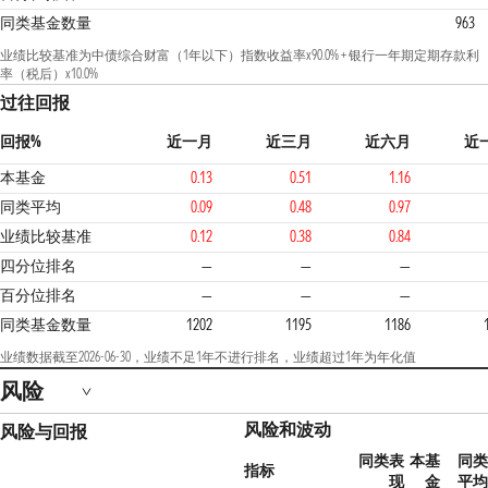
同类基金数量
963
业绩比较基准为中债综合财富（1年以下）指数收益率x90.0% + 银行一年期定期存款利
率（税后）x10.0%
过往回报
回报%
近一月
近三月
近六月
近
本基金
0.13
0.51
1.16
同类平均
0.09
0.48
0.97
业绩比较基准
0.12
0.38
0.84
1
四分位排名
—
—
—
百分位排名
—
—
—
同类基金数量
1202
1195
1186
业绩数据截至2026-06-30，业绩不足1年不进行排名，业绩超过1年为年化值
风险
风险和波动
风险与回报
同类表
本基
同类
指标
现
金
平均