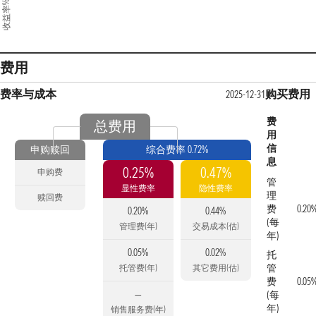
收益率%
费用
费率与成本
购买费用
2025-12-31
费
总费用
用
信
申购赎回
综合费率 0.72%
息
0.25%
0.47%
申购费
管
显性费率
隐性费率
理
赎回费
费
0.20
0.20%
0.44%
(每
管理费(年)
交易成本(估)
年)
0.05%
0.02%
托
管
托管费(年)
其它费用(估)
费
0.05
—
(每
年)
销售服务费(年)