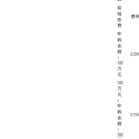
前
端
费
收
费
申
购
金
额
0.20
<
100
万
元
100
万
元
≤
申
购
0.15
金
额
<
200