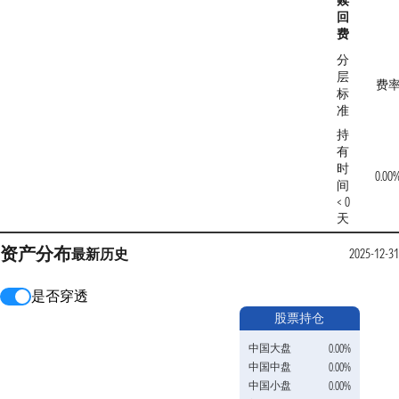
赎
回
费
分
层
费
标
准
持
有
时
0.00
间
< 0
天
资产分布
最新
历史
2025-12-31
是否穿透
股票持仓
中国大盘
0.00%
中国中盘
0.00%
中国小盘
0.00%