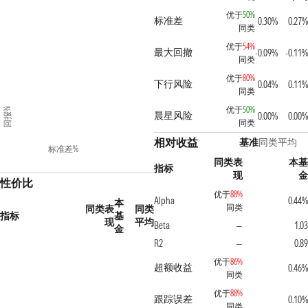
优于
50%
标准差
0.30%
0.27%
同类
优于
54%
最大回撤
-0.09%
-0.11%
同类
优于
80%
下行风险
0.04%
0.11%
同类
优于
50%
回报%
晨星风险
0.00%
0.00%
同类
相对收益
基准
同类平均
标准差%
同类表
本基
指标
现
金
性价比
优于
88%
Alpha
0.44%
本
同类
同类表
同类
指标
基
现
平均
Beta
1.03
—
金
R2
0.89
—
优于
86%
超额收益
0.46%
同类
优于
88%
跟踪误差
0.10%
同类