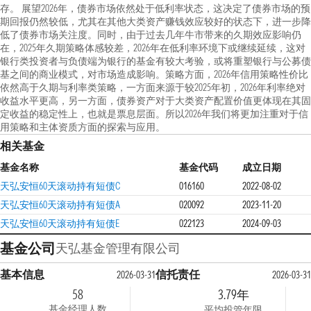
存。 展望2026年，债券市场依然处于低利率状态，这决定了债券市场的预
期回报仍然较低，尤其在其他大类资产赚钱效应较好的状态下，进一步降
低了债券市场关注度。同时，由于过去几年牛市带来的久期效应影响仍
在，2025年久期策略体感较差，2026年在低利率环境下或继续延续，这对
银行类投资者与负债端为银行的基金有较大考验，或将重塑银行与公募债
基之间的商业模式，对市场造成影响。策略方面，2026年信用策略性价比
依然高于久期与利率类策略，一方面来源于较2025年初，2026年利率绝对
收益水平更高，另一方面，债券资产对于大类资产配置价值更体现在其固
定收益的稳定性上，也就是票息层面。所以2026年我们将更加注重对于信
用策略和主体资质方面的探索与应用。
相关基金
基金名称
基金代码
成立日期
天弘安恒60天滚动持有短债C
016160
2022-08-02
天弘安恒60天滚动持有短债A
020092
2023-11-20
天弘安恒60天滚动持有短债E
022123
2024-09-03
基金公司
天弘基金管理有限公司
基本信息
信托责任
2026-03-31
2026-03-31
58
3.79年
基金经理人数
平均投管年限