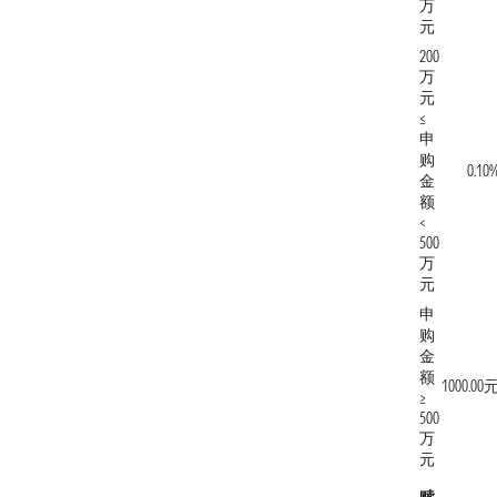
万
元
200
万
元
≤
申
购
0.10
金
额
<
500
万
元
申
购
金
额
1000.00
≥
500
万
元