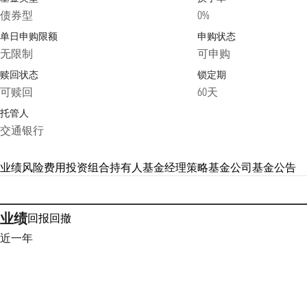
债券型
0%
单日申购限额
申购状态
无限制
可申购
赎回状态
锁定期
可赎回
60天
托管人
交通银行
业绩
风险
费用
投资组合
持有人
基金经理
策略
基金公司
基金公告
业绩
回报
回撤
近一年