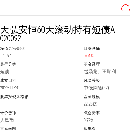
天弘安恒60天滚动持有短债A
020092
净值
2026-08-06
日涨跌幅
1.1157
0.01%
晨星分类
基金经理
短债
赵鼎龙、王顺利
成立日期
风险等级
2023-11-20
中低风险(R2)
股票投资风格箱
基金规模
—
22.23亿
计价货币
综合费率
人民币
0.72%
基金类型
换手率