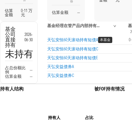
金额
元
份
估算
0-11 万
估算金额
—
金额
元
基金经理在管产品内部持有信息
基
基金
2
公司
2026-
直接
06-30
天弘安恒60天滚动持有短债A
0
本基金
持有
天弘安恒60天滚动持有短债C
未持有
天弘安恒60天滚动持有短债E
天弘安益债券A
占总份额比
—
例
天弘安益债券C
估算金额
—
持有人结构
被FOF持有情况
持有人
占比