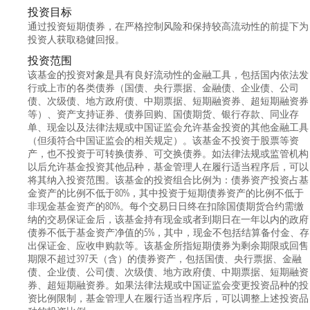
投资目标
通过投资短期债券，在严格控制风险和保持较高流动性的前提下为
投资人获取稳健回报。
投资范围
该基金的投资对象是具有良好流动性的金融工具，包括国内依法发
行或上市的各类债券（国债、央行票据、金融债、企业债、公司
债、次级债、地方政府债、中期票据、短期融资券、超短期融资券
等）、资产支持证券、债券回购、国债期货、银行存款、同业存
单、现金以及法律法规或中国证监会允许基金投资的其他金融工具
（但须符合中国证监会的相关规定）。该基金不投资于股票等资
产，也不投资于可转换债券、可交换债券。如法律法规或监管机构
以后允许基金投资其他品种，基金管理人在履行适当程序后，可以
将其纳入投资范围。该基金的投资组合比例为：债券资产投资占基
金资产的比例不低于80%，其中投资于短期债券资产的比例不低于
非现金基金资产的80%。每个交易日日终在扣除国债期货合约需缴
纳的交易保证金后，该基金持有现金或者到期日在一年以内的政府
债券不低于基金资产净值的5%，其中，现金不包括结算备付金、存
出保证金、应收申购款等。该基金所指短期债券为剩余期限或回售
期限不超过397天（含）的债券资产，包括国债、央行票据、金融
债、企业债、公司债、次级债、地方政府债、中期票据、短期融资
券、超短期融资券。如果法律法规或中国证监会变更投资品种的投
资比例限制，基金管理人在履行适当程序后，可以调整上述投资品