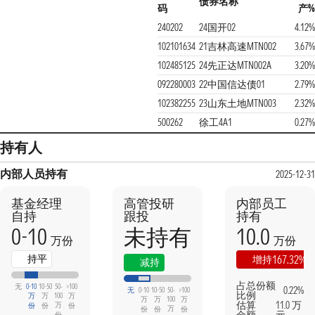
债券名称
码
产%
240202
24国开02
4.12%
102101634
21吉林高速MTN002
3.67%
102485125
24先正达MTN002A
3.20%
092280003
22中国信达债01
2.79%
102382255
23山东土地MTN003
2.32%
500262
徐工4A1
0.27%
持有人
内部人员持有
2025-12-31
基金经理
高管投研
内部员工
自持
跟投
持有
0-10
10.0
未持有
万份
万份
本期
上期
持平
167.32%
增持
减持
占总份额
无
0-10
10-50
50-
>100
0.22%
无
0-10
10-50
50-
>100
比例
万
万
100
万
万
万
100
万
估算
11.0 万
万
份
份
份
万
份
份
份
份