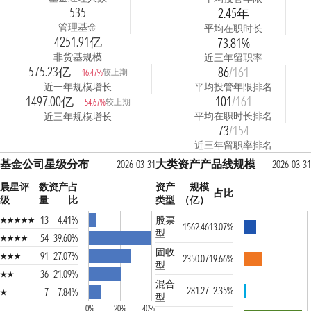
535
2.45年
管理基金
平均在职时长
4251.91亿
73.81%
非货基规模
近三年留职率
575.23亿
86
/161
较上期
16.47%
近一年规模增长
平均投管年限排名
1497.00亿
101
/161
较上期
54.67%
平均在职时长排名
近三年规模增长
73
/154
近三年留职率排名
基金公司星级分布
大类资产产品线规模
2026-03-31
2026-03-31
晨星评
数
资产占
资产
规模
占比
级
量
比
类型
（亿）
13
4.41%
股票
1562.46
13.07%
型
54
39.60%
固收
91
27.07%
2350.07
19.66%
型
36
21.09%
混合
281.27
2.35%
7
7.84%
型
0%
20%
40%