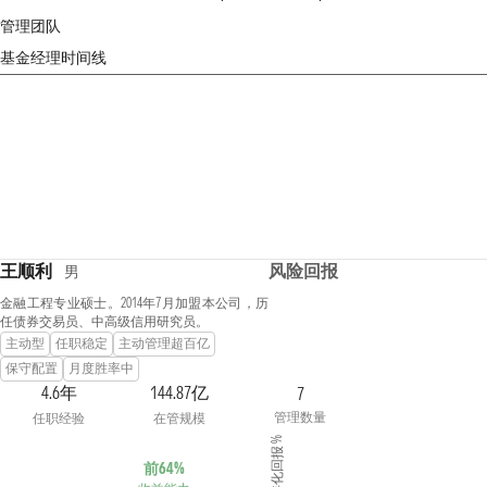
管理团队
基金经理时间线
王顺利
风险回报
男
金融工程专业硕士。2014年7月加盟本公司，历
任债券交易员、中高级信用研究员。
主动型
任职稳定
主动管理超百亿
保守配置
月度胜率中
4.6年
144.87亿
7
管理数量
任职经验
在管规模
年化回报 %
前64%