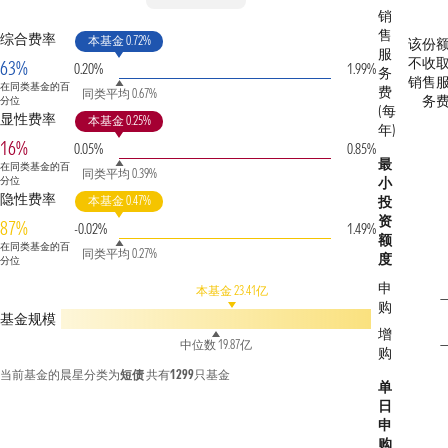
销
售
综合费率
本基金 0.72%
该份
服
不收
63%
0.20%
1.99%
务
销售
在同类基金的百
费
同类平均 0.67%
务
分位
(每
显性费率
本基金 0.25%
年)
16%
0.05%
0.85%
最
在同类基金的百
同类平均 0.39%
分位
小
隐性费率
本基金 0.47%
投
资
87%
-0.02%
1.49%
额
在同类基金的百
同类平均 0.27%
度
分位
申
本基金 23.41亿
购
基金规模
增
中位数 19.87亿
购
当前基金的晨星分类为
短债
共有
1299
只基金
单
日
申
购