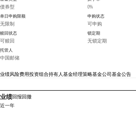
债券型
0%
单日申购限额
申购状态
无限制
可申购
赎回状态
锁定期
可赎回
无锁定期
托管人
中国邮储
业绩
风险
费用
投资组合
持有人
基金经理
策略
基金公司
基金公告
业绩
回报
回撤
近一年