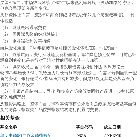
展望2026年，市场继续延续了2025年以来低利率环境下波动加剧的特征，
但也会呈现部分新的变化。
从延续性上而言，2026年可能会继续沿着2025年的几个宏观叙事演进，具
体包括：
（1） 继续走出通缩交易
（2） 居民端风险偏好继续提升
（3） 企业端盈利改善持续
而从变化角度，2026年债券市场可能的变化体现在以下几方面：
（1） 政策层面，央行延续适度宽松基调，降准降息预期仍在，目前已经
观察到的变化是央行对于流动性的呵护在进一步加强。
（2） 供需格局面临再平衡，新增政府债券规模预计达 15.15 万亿元，
较 2025 年增长 9.3%，供给压力对长端利率形成压制。而需求端则呈现一些
新的变化，银行端受EVE指标压力有所减少，但是非银尤其是公募基金负
债端压力依然较大。
（3） 非银产品结构上，固收+和多资产策略等类固收产品进一步替代原
有的纯债产品。
从投资策略上，整体而言，2026 年债市核心矛盾将是政策宽松与基本面修
复的博弈，指数类产品按照指数结构进行配置与交易。
相关基金
基金名称
基金代码
成立日期
华安中债0-3年政金债指数A
020207
2023-12-18