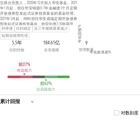
交易台负责人，2020年12月加入华安基金。2021
年1月起，担任华安锦源0-7年金融债3个月定期
开放债券型发起式证券投资基金的基金经理。
2021年3月起，同时担任华安鼎瑞定期开放债券
型发起式证券投资基金、华安中债7-10年国开行
年化回报 %
利率债
任职稳定
近三年规模显著减少
债券指数证券投资基金、华安锦溶0-5年金融债3
个月定期开放债券型发起式证券投资基金的基
短期业绩弹性强
金经理。2021年3月至2022年11月，同时担任华安
5.5年
184.61亿
9
安浦债券型证券投资基金的基金经理。2021年7
管理数量
任职经验
在管规模
月起，同时担任华安锦灏金融债3个月定期开放
年化标准差%
债券型发起式证券投资基金的基金经理。2021
年9月至2023年9月，同时担任华安添荣中短债债
前27%
券型证券投资基金的基金经理。2022年10月起，
收益能力
同时担任华安添魁债券型证券投资基金的基金
经理。2024年8月起，同时担任华安中债0-3年政
策性金融债指数证券投资基金的基金经理。
前62%
抗风险能力
累计回报
对数刻度