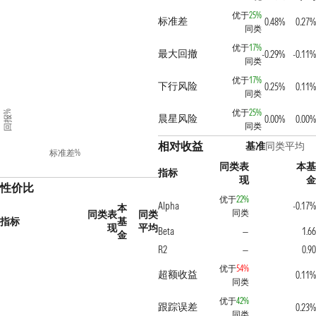
优于
25%
标准差
0.48%
0.27%
同类
优于
17%
最大回撤
-0.29%
-0.11%
同类
优于
17%
下行风险
0.25%
0.11%
同类
优于
25%
回报%
晨星风险
0.00%
0.00%
同类
相对收益
基准
同类平均
标准差%
同类表
本基
指标
现
金
性价比
优于
22%
Alpha
-0.17%
本
同类
同类表
同类
指标
基
现
平均
Beta
1.66
—
金
R2
0.90
—
优于
54%
超额收益
0.11%
同类
优于
42%
跟踪误差
0.23%
同类