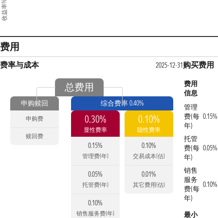
收益率%
费用
费率与成本
购买费用
2025-12-31
费用
总费用
信息
申购赎回
综合费率 0.40%
管理
费(每
0.15%
0.30%
0.10%
申购费
年)
显性费率
隐性费率
赎回费
托管
0.15%
0.10%
费(每
0.05%
管理费(年)
交易成本(估)
年)
销售
0.05%
0.01%
服务
0.10%
托管费(年)
其它费用(估)
费(每
年)
0.10%
销售服务费(年)
最小