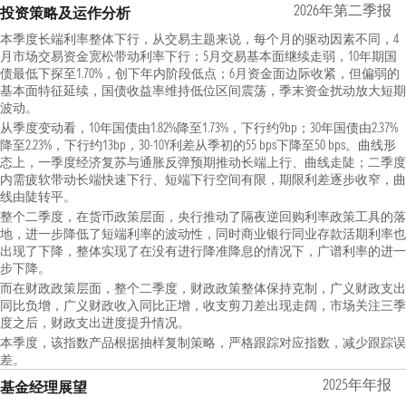
2026年第二季报
投资策略及运作分析
本季度长端利率整体下行，从交易主题来说，每个月的驱动因素不同，4
月市场交易资金宽松带动利率下行；5月交易基本面继续走弱，10年期国
债最低下探至1.70%，创下年内阶段低点；6月资金面边际收紧，但偏弱的
基本面特征延续，国债收益率维持低位区间震荡，季末资金扰动放大短期
波动。
从季度变动看，10年国债由1.82%降至1.73%，下行约9bp；30年国债由2.37%
降至2.23%，下行约13bp，30-10Y利差从季初的55 bps下降至50 bps。曲线形
态上，一季度经济复苏与通胀反弹预期推动长端上行、曲线走陡；二季度
内需疲软带动长端快速下行、短端下行空间有限，期限利差逐步收窄，曲
线由陡转平。
整个二季度，在货币政策层面，央行推动了隔夜逆回购利率政策工具的落
地，进一步降低了短端利率的波动性，同时商业银行同业存款活期利率也
出现了下降，整体实现了在没有进行降准降息的情况下，广谱利率的进一
步下降。
而在财政政策层面，整个二季度，财政政策整体保持克制，广义财政支出
同比负增，广义财政收入同比正增，收支剪刀差出现走阔，市场关注三季
度之后，财政支出进度提升情况。
本季度，该指数产品根据抽样复制策略，严格跟踪对应指数，减少跟踪误
差。
2025年年报
基金经理展望