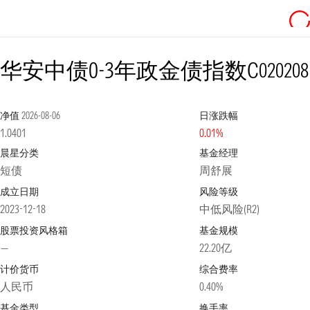
华安中债0-3年政金债指数C
020208
净值
2026-08-06
日涨跌幅
1.0401
0.01%
晨星分类
基金经理
短债
周舒展
成立日期
风险等级
2023-12-18
中低风险(R2)
股票投资风格箱
基金规模
—
22.20亿
计价货币
综合费率
人民币
0.40%
基金类型
换手率