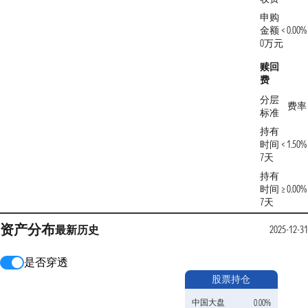
申购
金额 <
0.00%
0万元
赎回
费
分层
费率
标准
持有
时间 <
1.50%
7天
持有
时间 ≥
0.00%
7天
资产分布
最新
历史
2025-12-31
是否穿透
股票持仓
中国大盘
0.00%