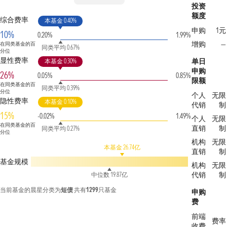
投资
额度
综合费率
本基金 0.40%
申购
1元
10%
0.20%
1.99%
增购
—
在同类基金的百
同类平均 0.67%
分位
显性费率
单日
本基金 0.30%
申购
26%
0.05%
0.85%
限额
在同类基金的百
同类平均 0.39%
分位
个人
无限
隐性费率
本基金 0.10%
代销
制
15%
-0.02%
1.49%
个人
无限
在同类基金的百
直销
制
同类平均 0.27%
分位
机构
无限
本基金 26.74亿
直销
制
基金规模
机构
无限
代销
制
中位数 19.87亿
当前基金的晨星分类为
短债
共有
1299
只基金
申购
费
前端
费率
收费