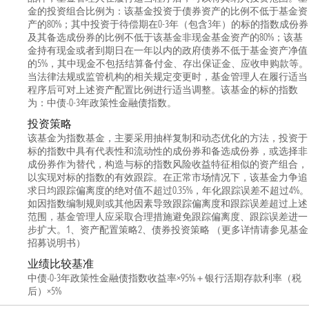
金的投资组合比例为：该基金投资于债券资产的比例不低于基金资
产的80%；其中投资于待偿期在0-3年（包含3年）的标的指数成份券
及其备选成份券的比例不低于该基金非现金基金资产的80%；该基
金持有现金或者到期日在一年以内的政府债券不低于基金资产净值
的5%，其中现金不包括结算备付金、存出保证金、应收申购款等。
当法律法规或监管机构的相关规定变更时，基金管理人在履行适当
程序后可对上述资产配置比例进行适当调整。该基金的标的指数
为：中债-0-3年政策性金融债指数。
投资策略
该基金为指数基金，主要采用抽样复制和动态优化的方法，投资于
标的指数中具有代表性和流动性的成份券和备选成份券，或选择非
成份券作为替代，构造与标的指数风险收益特征相似的资产组合，
以实现对标的指数的有效跟踪。在正常市场情况下，该基金力争追
求日均跟踪偏离度的绝对值不超过0.35%，年化跟踪误差不超过4%。
如因指数编制规则或其他因素导致跟踪偏离度和跟踪误差超过上述
范围，基金管理人应采取合理措施避免跟踪偏离度、跟踪误差进一
步扩大。1、资产配置策略2、债券投资策略 （更多详情请参见基金
招募说明书）
业绩比较基准
中债-0-3年政策性金融债指数收益率×95%＋银行活期存款利率（税
后）×5%