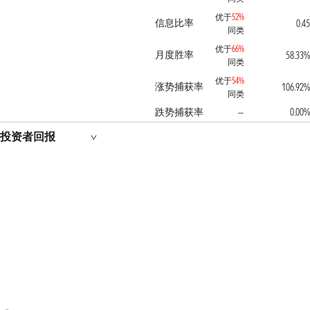
优于
52%
信息比率
0.45
同类
优于
66%
月度胜率
58.33%
同类
优于
54%
涨势捕获率
106.92%
同类
跌势捕获率
0.00%
—
投资者回报