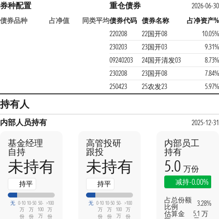
券种配置
重仓债券
2026-06-30
债券品种
占净值
同类平均
债券代码
债券名称
占净资产%
220208
22国开08
10.05%
230203
23国开03
9.31%
09240203
24国开清发03
8.73%
230208
23国开08
7.84%
250423
25农发23
5.97%
持有人
内部人员持有
2025-12-31
基金经理
高管投研
内部员工
自持
跟投
持有
5.0
未持有
未持有
万份
-0.00%
减持
持平
持平
占总份额
3.28%
无
0-10
10-50
50-
>100
无
0-10
10-50
50-
>100
比例
万
万
100
万
万
万
100
万
估算金
5.1 万
万
万
份
份
份
份
份
份