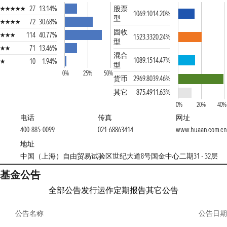
27
13.14%
股票
1069.10
14.20%
型
72
30.68%
固收
114
40.77%
1523.33
20.24%
型
71
13.46%
混合
1089.15
14.47%
10
1.94%
型
0%
25%
50%
货币
2969.80
39.46%
其它
875.49
11.63%
0%
20%
40%
电话
传真
网址
400-885-0099
021-68863414
www.huaan.com.cn
地址
中国（上海）自由贸易试验区世纪大道8号国金中心二期31 - 32层
基金公告
全部公告
发行运作
定期报告
其它公告
公告名称
公告日期