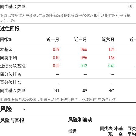
同类基金数量
303
业绩比较基准为中债-0-3年政策性金融债指数收益率x95.0% + 银行活期存款利率（税
后）x5.0%
过往回报
回报%
近一月
近三月
近六月
近
本基金
0.09
0.66
1.24
同类平均
0.10
0.96
1.68
业绩比较基准
0.02
-0.12
-0.43
3
四分位排名
—
—
—
百分位排名
—
—
—
同类基金数量
511
509
496
业绩数据截至2026-06-30，业绩不足1年不进行排名，业绩超过1年为年化值
风险
风险和波动
风险与回报
同类表
本基
同类
指标
现
金
平均