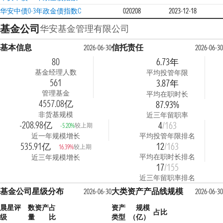
华安中债0-3年政金债指数C
020208
2023-12-18
基金公司
华安基金管理有限公司
基本信息
信托责任
2026-06-30
2026-06-30
80
6.73年
基金经理人数
平均投管年限
561
3.87年
管理基金
平均在职时长
4557.08亿
87.93%
非货基规模
近三年留职率
-208.98亿
4
/163
较上期
-5.20%
近一年规模增长
平均投管年限排名
535.91亿
12
/163
较上期
16.39%
平均在职时长排名
近三年规模增长
17
/155
近三年留职率排名
基金公司星级分布
大类资产产品线规模
2026-06-30
2026-06-30
晨星评
数
资产占
资产
规模
占比
级
量
比
类型
（亿）