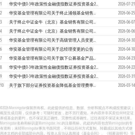
1
华安中债0-3年政策性金融债指数证券投资基金2026年第2季度报告
2026-07-21
2
华安基金管理有限公司关于终止浦领基金销售有限公司办理本公司旗下基金相关销售业务的公告
2026-06-25
3
关于终止中证金牛（北京）基金销售有限公司办理本公司旗下基金销售业务的公告
2026-06-07
4
关于终止中证金牛（北京）基金销售有限公司办理本公司旗下基金销售业务的公告
2026-06-06
5
华安基金管理有限公司关于高级管理人员变更的公告
2026-04-30
6
华安基金管理有限公司关于总经理变更的公告
2026-04-30
7
华安基金管理有限公司关于旗下公募基金产品在直销平台实施认购及申购费率优惠的公告
2026-04-23
8
华安中债0-3年政策性金融债指数证券投资基金2026年第1季度报告
2026-04-22
9
华安中债0-3年政策性金融债指数证券投资基金2025年年度报告
2026-03-31
10
关于旗下部分证券投资基金降低基金管理费率并修订基金合同等法律文件的公告
2026-03-14
©2026 Morningstar保留所有权。此处提供的信息、数据、分析和观点不构成投资建议；
截至生成日期，仅供参考；可随时更改，恕不另行通知。本内容并非买卖任何特定证
券或基金的要约，也不保证其正确性、完整性或准确性。过往表现不保证未来结果。
Morningstar名称和标识是Morningstar, Inc.的注册商标。此处的内容包含Morningstar的专
有资料；未经Morningstar事先书面同意，不得以任何方式复制、转载或以其他方式使
用本文档的全部或部分内容。投资人应当认真阅读《基金合同》、《招募说明书》等