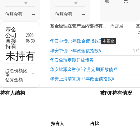
额
元
份
份
估算金额
—
估算金额
—
基金经理在管产品内部持有信息
周舒展
基
基金
2
公司
2026-
直接
06-30
华安中债0-3年政金债指数C
本基金
持有
华安中债0-3年政金债指数A
50-
未持有
华安鼎瑞定期开放债券
华安锦灏金融债3个月定期开放债券
占总份额比
—
例
华安上海清算所0-5年政金债指数A
估算金额
—
持有人结构
被FOF持有情况
持有人
占比