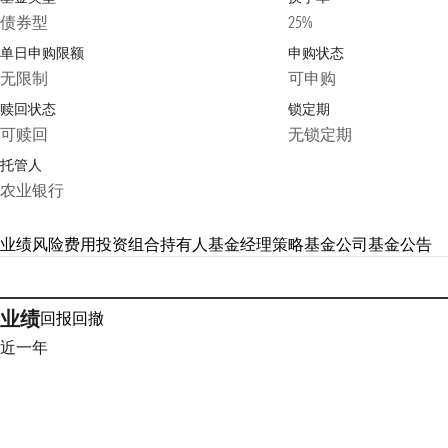
债券型
25%
单日申购限额
申购状态
无限制
可申购
赎回状态
锁定期
可赎回
无锁定期
托管人
农业银行
业绩
风险
费用
投资组合
持有人
基金经理
策略
基金公司
基金公告
业绩
回报
回撤
近一年