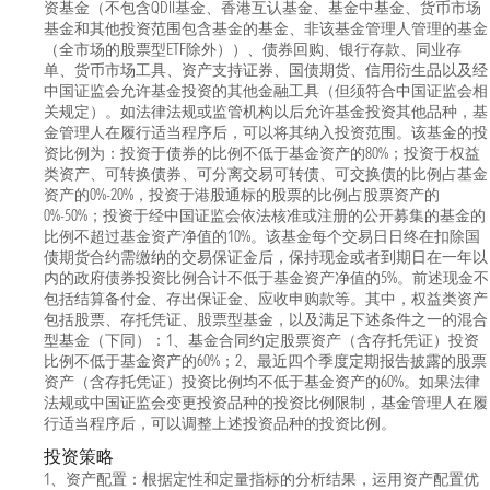
资基金（不包含QDII基金、香港互认基金、基金中基金、货币市场
基金和其他投资范围包含基金的基金、非该基金管理人管理的基金
（全市场的股票型ETF除外））、债券回购、银行存款、同业存
单、货币市场工具、资产支持证券、国债期货、信用衍生品以及经
中国证监会允许基金投资的其他金融工具（但须符合中国证监会相
关规定）。如法律法规或监管机构以后允许基金投资其他品种，基
金管理人在履行适当程序后，可以将其纳入投资范围。该基金的投
资比例为：投资于债券的比例不低于基金资产的80%；投资于权益
类资产、可转换债券、可分离交易可转债、可交换债的比例占基金
资产的0%-20%，投资于港股通标的股票的比例占股票资产的
0%-50%；投资于经中国证监会依法核准或注册的公开募集的基金的
比例不超过基金资产净值的10%。该基金每个交易日日终在扣除国
债期货合约需缴纳的交易保证金后，保持现金或者到期日在一年以
内的政府债券投资比例合计不低于基金资产净值的5%。前述现金不
包括结算备付金、存出保证金、应收申购款等。其中，权益类资产
包括股票、存托凭证、股票型基金，以及满足下述条件之一的混合
型基金（下同）：1、基金合同约定股票资产（含存托凭证）投资
比例不低于基金资产的60%；2、最近四个季度定期报告披露的股票
资产（含存托凭证）投资比例均不低于基金资产的60%。如果法律
法规或中国证监会变更投资品种的投资比例限制，基金管理人在履
行适当程序后，可以调整上述投资品种的投资比例。
投资策略
1、资产配置：根据定性和定量指标的分析结果，运用资产配置优