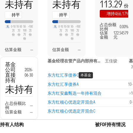
113.29
未持有
未持有
份
466.17%
增持
持平
持平
占总份额
0.00%
无
0-10
10-50
50-
>100
无
0-10
10-50
50-
>100
比例
万
万
100
万
万
万
100
万
估算
122.54579
万
万
份
份
份
份
份
份
金额
元
份
份
估算金额
—
估算金额
—
基金经理在管产品内部持有信息
王佳骏
基
基金
2
公司
2026-
直接
06-30
东方红汇享债券C
本基金
持有
东方红汇享债券A
10
未持有
东方红安鑫甄选一年持有混合
>
东方红核心优选定开混合A
0
占总份额比
—
例
东方红核心优选定开混合C
估算金额
—
持有人结构
被FOF持有情况