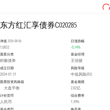
东方红汇享债券C
020285
净值
2026-08-06
日涨跌幅
1.0852
-0.14%
晨星分类
基金经理
积极债券
王佳骏
成立日期
风险等级
2024-01-31
中低风险(R2)
股票投资风格箱
基金规模
大盘平衡
2.82亿
计价货币
综合费率
人民币
1.39%
基金类型
换手率