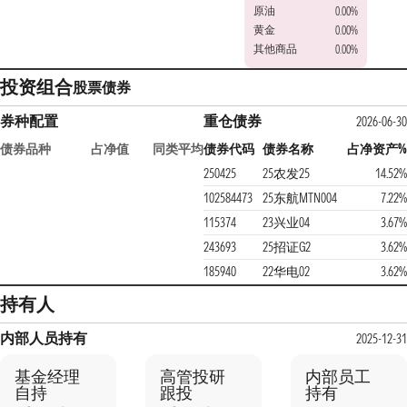
原油
0.00%
黄金
0.00%
其他商品
0.00%
投资组合
股票
债券
券种配置
重仓债券
2026-06-30
债券品种
占净值
同类平均
债券代码
债券名称
占净资产%
250425
25农发25
14.52%
102584473
25东航MTN004
7.22%
115374
23兴业04
3.67%
243693
25招证G2
3.62%
185940
22华电02
3.62%
持有人
内部人员持有
2025-12-31
基金经理
高管投研
内部员工
自持
跟投
持有