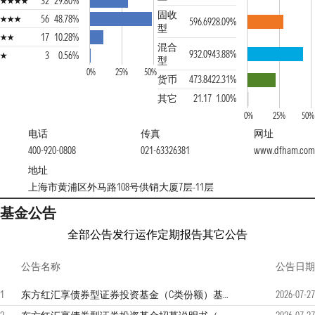
32
29.80%
固收
56
48.78%
596.69
28.09%
型
17
10.28%
混合
932.09
43.88%
3
0.56%
型
0%
25%
50%
货币
473.84
22.31%
其它
21.17
1.00%
0%
25%
50%
电话
传真
网址
400-920-0808
021-63326381
www.dfham.com
地址
上海市黄浦区外马路108号供销大厦7层-11层
基金公告
全部公告
发行运作
定期报告
其它公告
公告名称
公告日期
1
东方红汇享债券型证券投资基金（C类份额）基金产品资料概要更新
2026-07-27