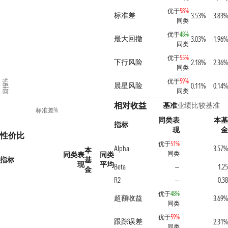
优于
58%
标准差
3.53%
3.83%
同类
优于
48%
最大回撤
-3.03%
-1.96%
同类
优于
55%
下行风险
2.18%
2.36%
同类
优于
59%
回报%
晨星风险
0.11%
0.14%
同类
相对收益
基准
业绩比较基准
标准差%
同类表
本基
指标
现
金
性价比
优于
51%
Alpha
3.57%
本
同类
同类表
同类
指标
基
现
平均
Beta
1.25
—
金
R2
0.38
—
优于
48%
超额收益
3.69%
同类
优于
59%
跟踪误差
2.31%
同类