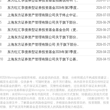
2
东方红汇享债券型证券投资基金招募说明书（更新）（2026年第1号）
2026-07-27
3
东方红汇享债券型证券投资基金2026年第2季度报告
2026-07-21
4
上海东方证券资产管理有限公司关于终止中证金牛（北京）基金销售有限公司基金销售业务的公告
2026-07-03
5
上海东方证券资产管理有限公司关于旗下部分基金2026年非港股通交易日申购、赎回等业务安排更新的公告
2026-06-29
6
东方红汇享债券型证券投资基金基金合同（更新）
2026-06-27
7
上海东方证券资产管理有限公司关于旗下部分基金调整业绩比较基准并修订基金合同的公告
2026-06-27
8
上海东方证券资产管理有限公司 关于旗下部分基金2026年非港股通交易日申购、赎回等业务安排更新的公告
2026-05-21
9
东方红汇享债券型证券投资基金2026年第1季度报告
2026-04-22
10
上海东方证券资产管理有限公司关于旗下公募基金在直销平台开展费率优惠活动的公告
2026-04-15
©2026 Morningstar保留所有权。此处提供的信息、数据、分析和观点不构成投资建议；
截至生成日期，仅供参考；可随时更改，恕不另行通知。本内容并非买卖任何特定证
券或基金的要约，也不保证其正确性、完整性或准确性。过往表现不保证未来结果。
Morningstar名称和标识是Morningstar, Inc.的注册商标。此处的内容包含Morningstar的专
有资料；未经Morningstar事先书面同意，不得以任何方式复制、转载或以其他方式使
用本文档的全部或部分内容。投资人应当认真阅读《基金合同》、《招募说明书》等
基金法律文件，了解基金的风险收益特征，并根据自身的投资目的、投资期限、投资
经验、资产状况等判断基金是否和投资人的风险承受能力相适应。