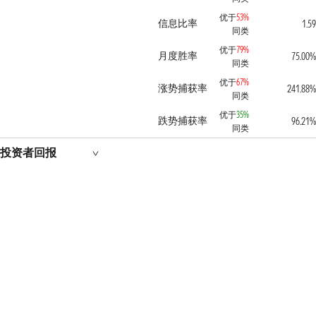
优于
53%
信息比率
1.59
同类
优于
79%
月度胜率
75.00%
同类
优于
67%
涨势捕获率
241.88%
同类
优于
35%
跌势捕获率
96.21%
同类
投资者回报