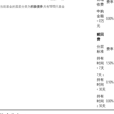
费率
收费
当前基金的晨星分类为
积极债券
共有
1513
只基金
申购
金额
0.00%
< 0万
元
赎回
费
分层
费率
标准
持有
时间
1.50%
< 7天
7天 ≤
持有
0.10%
时间
< 30天
持有
时间
0.00%
≥ 30天