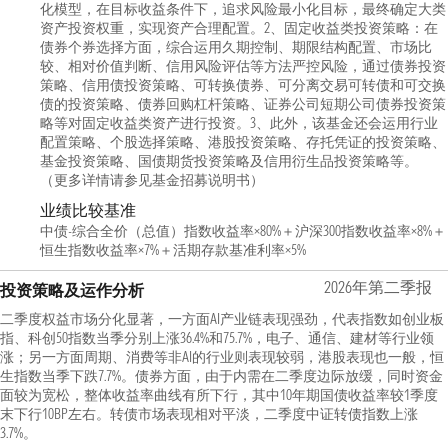
化模型，在目标收益条件下，追求风险最小化目标，最终确定大类
资产投资权重，实现资产合理配置。2、固定收益类投资策略：在
债券个券选择方面，综合运用久期控制、期限结构配置、市场比
较、相对价值判断、信用风险评估等方法严控风险，通过债券投资
策略、信用债投资策略、可转换债券、可分离交易可转债和可交换
债的投资策略、债券回购杠杆策略、证券公司短期公司债券投资策
略等对固定收益类资产进行投资。3、此外，该基金还会运用行业
配置策略、个股选择策略、港股投资策略、存托凭证的投资策略、
基金投资策略、国债期货投资策略及信用衍生品投资策略等。
（更多详情请参见基金招募说明书）
业绩比较基准
中债-综合全价（总值）指数收益率×80%＋沪深300指数收益率×8%＋
恒生指数收益率×7%＋活期存款基准利率×5%
2026年第二季报
投资策略及运作分析
二季度权益市场分化显著，一方面AI产业链表现强劲，代表指数如创业板
指、科创50指数当季分别上涨36.4%和75.7%，电子、通信、建材等行业领
涨；另一方面周期、消费等非AI的行业则表现较弱，港股表现也一般，恒
生指数当季下跌7.7%。债券方面，由于内需在二季度边际放缓，同时资金
面较为宽松，整体收益率曲线有所下行，其中10年期国债收益率较1季度
末下行10BP左右。转债市场表现相对平淡，二季度中证转债指数上涨
3.7%。