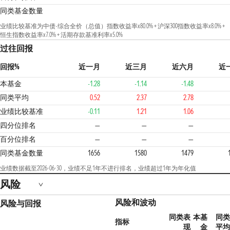
同类基金数量
业绩比较基准为中债-综合全价（总值）指数收益率x80.0% + 沪深300指数收益率x8.0% +
恒生指数收益率x7.0% + 活期存款基准利率x5.0%
过往回报
回报%
近一月
近三月
近六月
近
本基金
-1.28
-1.14
-1.48
同类平均
0.52
2.37
2.78
业绩比较基准
-0.11
1.21
1.06
4
四分位排名
—
—
—
百分位排名
—
—
—
同类基金数量
1656
1580
1479
业绩数据截至2026-06-30，业绩不足1年不进行排名，业绩超过1年为年化值
风险
风险和波动
风险与回报
同类表
本基
同类
指标
现
金
平均