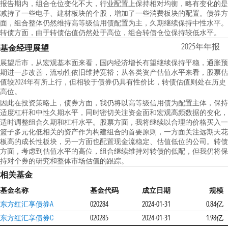
报告期内，组合仓位变化不大，行业配置上保持相对均衡，略有变化的是
减持了一些电子、建材板块的个股，增加了一些消费板块的配置。债券方
面，组合整体仍然维持高等级信用债配置为主，久期继续保持中性水平。
转债方面，由于转债估值仍然处于高位，组合转债仓位保持较低水平。
2025年年报
基金经理展望
展望后市，从宏观基本面来看，国内经济增长有望继续保持平稳，通胀预
期进一步改善，流动性依旧维持宽裕；从各类资产估值水平来看，股票估
值较2024年有所上行，但相较于债券仍具有性价比，转债估值则处在历史
高位。
因此在投资策略上，债券方面，我仍将以高等级信用债为配置主体，保持
适度杠杆和中性久期水平，同时密切关注资金面和宏观高频数据的变化，
适时调整组合久期和杠杆水平。股票方面，我将继续以合理的价格买入一
篮子多元化低相关的资产作为构建组合的首要原则，一方面关注远期天花
板高的成长性板块，另一方面也配置现金流稳定、估值低位的公司。转债
方面，考虑到估值水平的高位，组合继续维持对转债的低配，但我仍将保
持对个券的研究和整体市场估值的跟踪。
相关基金
基金名称
基金代码
成立日期
规模
东方红汇享债券A
020284
2024-01-31
0.84亿
东方红汇享债券C
020285
2024-01-31
1.98亿