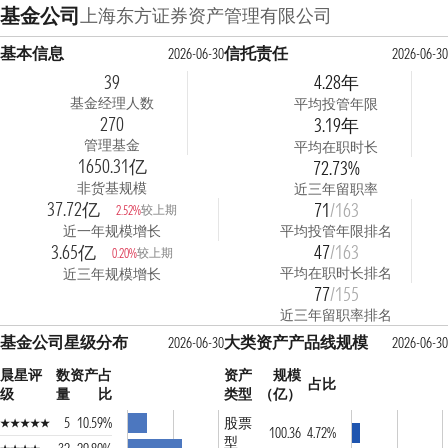
基金公司
上海东方证券资产管理有限公司
基本信息
信托责任
2026-06-30
2026-06-30
39
4.28年
基金经理人数
平均投管年限
270
3.19年
管理基金
平均在职时长
1650.31亿
72.73%
非货基规模
近三年留职率
37.72亿
71
/163
较上期
2.52%
近一年规模增长
平均投管年限排名
3.65亿
47
/163
较上期
0.20%
平均在职时长排名
近三年规模增长
77
/155
近三年留职率排名
基金公司星级分布
大类资产产品线规模
2026-06-30
2026-06-30
晨星评
数
资产占
资产
规模
占比
级
量
比
类型
（亿）
5
10.59%
股票
100.36
4.72%
型