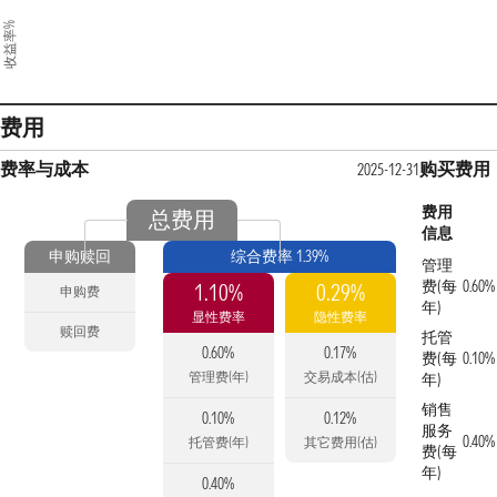
收益率%
费用
费率与成本
购买费用
2025-12-31
费用
总费用
信息
申购赎回
综合费率 1.39%
管理
费(每
0.60%
1.10%
0.29%
申购费
年)
显性费率
隐性费率
赎回费
托管
0.60%
0.17%
费(每
0.10%
管理费(年)
交易成本(估)
年)
销售
0.10%
0.12%
服务
0.40%
托管费(年)
其它费用(估)
费(每
年)
0.40%