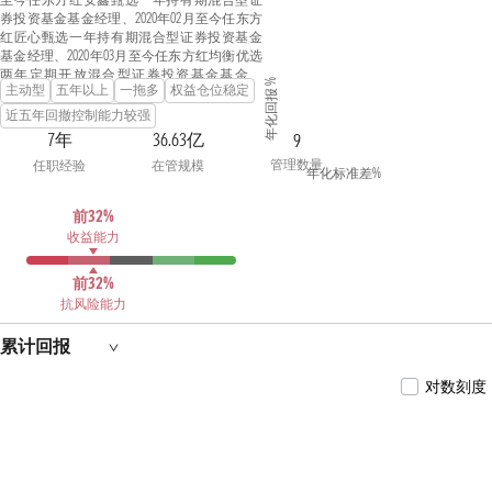
券投资基金基金经理、2020年02月至今任东方
红匠心甄选一年持有期混合型证券投资基金
基金经理、2020年03月至今任东方红均衡优选
两年定期开放混合型证券投资基金基金经
年化回报 %
主动型
五年以上
一拖多
权益仓位稳定
理、2020年07月至今任 东方红优质甄选一年持
有期混合型证券投资基金基金经理、2021年05
近五年回撤控制能力较强
月至今任东方红锦和甄选18个月持有期混合型
7年
36.63亿
9
证券投资基金基金经理、2022年03月至今任东
管理数量
任职经验
在管规模
方红锦融甄选18个月持有期混合型证券投资基
年化标准差%
金基金经理、2023年01月至今任东方红锦惠甄
选18个月持有期混合型证券投资基金基金经
前32%
理、2024年01月至今任东方红汇享债券型证券
收益能力
投资基金基金经理。帝国理工学院金融学硕
士。曾任国信证券股份有限公司助理分析
师，上海东方证券资产管理有限公司投资支
前32%
持高级经理。具备证券投资基金从业资格。
抗风险能力
累计回报
对数刻度