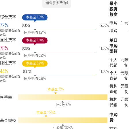
销售服务费(年)
最小
投资
额度
综合费率
本基金 1.39%
申购
10元
72%
0.35%
2.36%
增购
—
在同类基金的百
同类平均 1.21%
分位
显性费率
单日
本基金 1.10%
申购
78%
0.20%
1.55%
限额
在同类基金的百
同类平均 0.85%
分位
个人
无限
隐性费率
本基金 0.29%
代销
制
44%
-0.37%
1.50%
个人
无限
在同类基金的百
直销
制
同类平均 0.36%
分位
机构
无限
本基金 25%
直销
制
换手率
机构
无限
代销
制
中位数 37%
本基金 1.53亿
申购
费
基金规模
中位数 3.82亿
前端