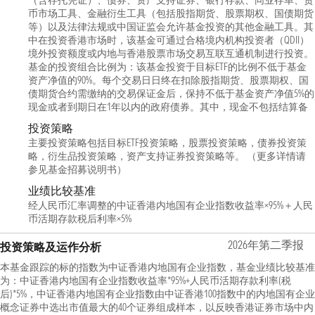
（含存托凭证）、债券、资产支持证券、银行存款、同业存单、货
币市场工具、金融衍生工具（包括股指期货、股票期权、国债期货
等）以及法律法规或中国证监会允许基金投资的其他金融工具。其
中在投资香港市场时，该基金可通过合格境内机构投资者（QDII）
境外投资额度或内地与香港股票市场交易互联互通机制进行投资。
基金的投资组合比例为：该基金投资于目标ETF的比例不低于基金
资产净值的90%。每个交易日日终在扣除股指期货、股票期权、国
债期货合约需缴纳的交易保证金后，保持不低于基金资产净值5%的
现金或者到期日在1年以内的政府债券。其中，现金不包括结算备
投资策略
主要投资策略包括目标ETF投资策略，股票投资策略，债券投资策
略，衍生品投资策略，资产支持证券投资策略等。 （更多详情请
参见基金招募说明书）
业绩比较基准
经人民币汇率调整的中证香港内地国有企业指数收益率×95%＋人民
币活期存款税后利率×5%
2026年第二季报
投资策略及运作分析
本基金跟踪的标的指数为中证香港内地国有企业指数，基金业绩比较基准
为：中证香港内地国有企业指数收益率*95%+人民币活期存款利率(税
后)*5%，中证香港内地国有企业指数由中证香港100指数中的内地国有企业
概念证券中选出市值最大的40个证券组成样本，以反映香港证券市场中内