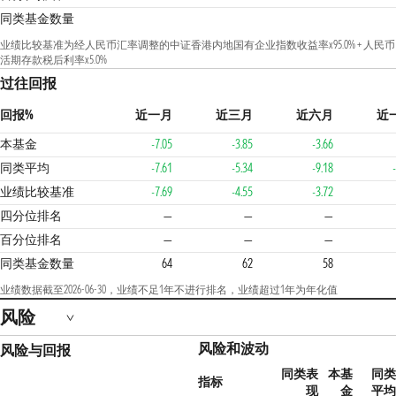
同类基金数量
业绩比较基准为经人民币汇率调整的中证香港内地国有企业指数收益率x95.0% + 人民币
活期存款税后利率x5.0%
过往回报
回报%
近一月
近三月
近六月
近
本基金
-7.05
-3.85
-3.66
同类平均
-7.61
-5.34
-9.18
业绩比较基准
-7.69
-4.55
-3.72
1
四分位排名
—
—
—
百分位排名
—
—
—
同类基金数量
64
62
58
业绩数据截至2026-06-30，业绩不足1年不进行排名，业绩超过1年为年化值
风险
风险和波动
风险与回报
同类表
本基
同
指标
现
金
平