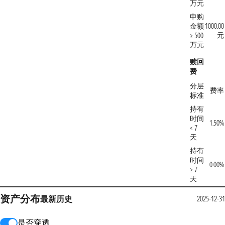
万元
申购
金额
1000.00
元
≥ 500
万元
赎回
费
分层
费率
标准
持有
时间
1.50%
< 7
天
持有
时间
0.00%
≥ 7
天
资产分布
最新
历史
2025-12-3
是否穿透