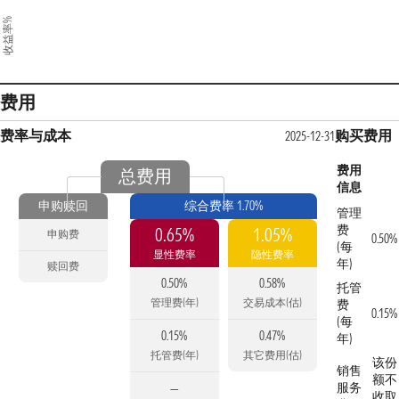
收益率%
费用
费率与成本
购买费用
2025-12-31
费用
总费用
信息
申购赎回
综合费率 1.70%
管理
费
0.65%
1.05%
申购费
0.50%
(每
显性费率
隐性费率
年)
赎回费
0.50%
0.58%
托管
管理费(年)
交易成本(估)
费
0.15%
(每
0.15%
0.47%
年)
托管费(年)
其它费用(估)
该份
销售
额不
服务
—
收取