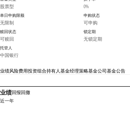
股票型
0%
单日申购限额
申购状态
无限制
可申购
赎回状态
锁定期
可赎回
无锁定期
托管人
中国银行
业绩
风险
费用
投资组合
持有人
基金经理
策略
基金公司
基金公告
业绩
回报
回撤
近一年