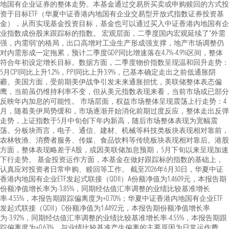
地国有企业证券的整体走势。本基金通过交易所买卖或申购赎回的方式投
资于目标ETF（华夏中证香港内地国有企业交易型开放式指数证券投资基
金），从而实现基金投资目标，基金也可以通过买入中证香港内地国有企
业指数成份股来跟踪标的指数。 宏观层面，二季度国内宏观延续了“外需
强，内需弱”的格局，出口高增对工业生产形成强支撑，地产市场调整仍
对内需形成一定拖累，预计二季度GDP同比增速落在4.7%-4.9%区间，整体
符合年初设定增长目标。数据方面，二季度物价指数呈现温和回升走势：
5月CPI同比上升1.2%，PPI同比上升3.9%，已基本确定走出之前低通胀阴
霾。美国方面，受前期美伊战争引发未来通胀担忧，美联储整体表态偏
鹰，当前虽仍维持利率不变，但从美元指数表现来看，当前市场或已部分
反映年内加息的可能性。 市场层面，权益市场整体呈现震荡上行走势：4
月，随着美伊局势缓和，市场逐渐开始消化前期过度反应，整体走出反弹
走势，上证指数于5月中旬创下年内新高，随后市场整体表现为宽幅震
荡。分板块而言，电子、通信、建材、机械等科技类板块表现相对靠前，
农林牧渔、消费者服务、传媒、食品饮料等传统板块表现相对靠后。港股
方面，整体表现略差于A股，或因美联储加息预期，5月下旬以来呈现加速
下行走势。 基金投资运作方面，本基金在做好跟踪标的指数的基础上，
认真应对投资者日常申购、赎回等工作。 截至2026年6月30日，华夏中证
香港内地国有企业ETF发起式联接（QDII）A份额净值为1.4609元，本报告期
份额净值增长率为-3.85%，同期经估值汇率调整的业绩比较基准增长
率-4.55%，本报告期跟踪偏离度为+0.70%；华夏中证香港内地国有企业ETF
发起式联接（QDII）C份额净值为1.4492元，本报告期份额净值增长率
为-3.92%，同期经估值汇率调整的业绩比较基准增长率-4.55%，本报告期跟
踪偏离度为+0.63%。与业绩比较基准产生偏离的主要原因为日常运作费