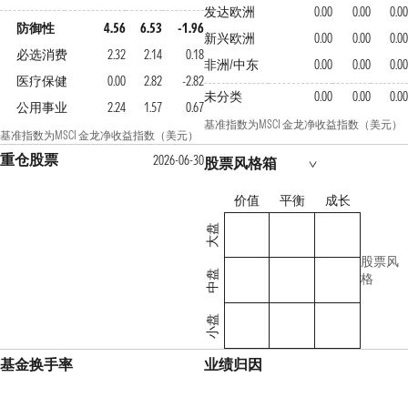
发达欧洲
0.00
0.00
0.0
防御性
4.56
6.53
-1.96
新兴欧洲
0.00
0.00
0.0
必选消费
2.32
2.14
0.18
非洲/中东
0.00
0.00
0.0
医疗保健
0.00
2.82
-2.82
未分类
0.00
0.00
0.0
公用事业
2.24
1.57
0.67
基准指数为MSCI 金龙净收益指数（美元）
基准指数为MSCI 金龙净收益指数（美元）
重仓股票
2026-06-30
股票风格箱
价值
平衡
成长
大盘
股票风
中盘
格
小盘
基金换手率
业绩归因