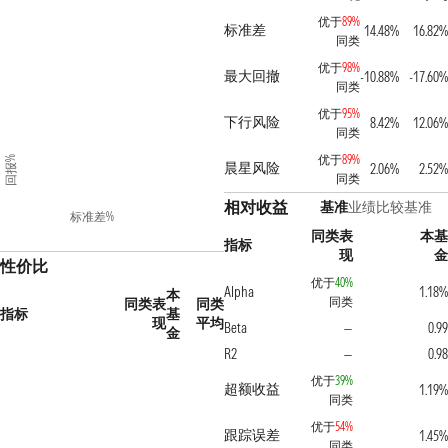
优于
89%
标准差
14.48%
16.82
同类
优于
98%
最大回撤
-10.88%
-17.60
同类
优于
95%
下行风险
8.42%
12.06
同类
优于
89%
回报%
晨星风险
2.06%
2.52
同类
相对收益
基准
业绩比较基准
标准差%
同类表
本
指标
现
性价比
优于
40%
Alpha
1.18
本
同类
同类表
同类
指标
基
现
平均
Beta
0.9
—
金
R2
0.9
—
优于
39%
超额收益
1.19
同类
优于
54%
跟踪误差
1.45
同类