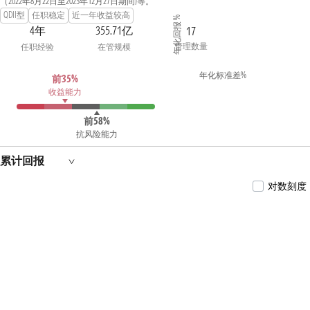
（2022年8月22日至2023年12月27日期间)等。
QDII型
任职稳定
近一年收益较高
年化回报 %
4年
355.71亿
17
管理数量
任职经验
在管规模
年化标准差%
前35%
收益能力
前58%
抗风险能力
累计回报
对数刻度