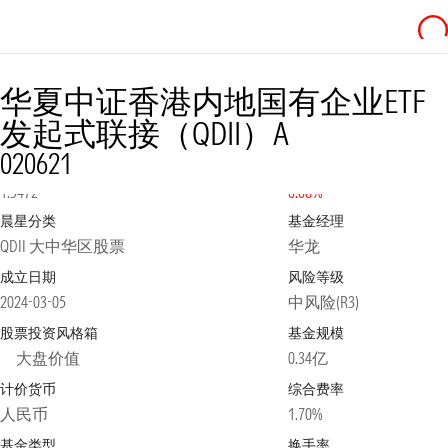
华夏中证香港内地国有企业ETF
发起式联接（QDII）A
020621
净值
2026-08-07
日涨跌幅
1.5472
0.08%
晨星分类
基金经理
QDII 大中华区股票
华龙
成立日期
风险等级
2024-03-05
中风险(R3)
股票投资风格箱
基金规模
大盘价值
0.34亿
计价货币
综合费率
人民币
1.70%
基金类型
换手率