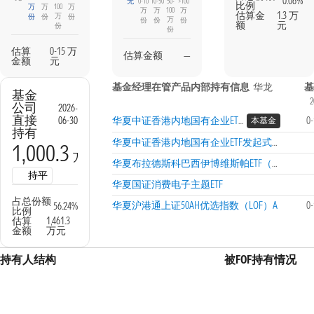
0.06%
无
0-10
10-50
50-
>100
比例
万
万
100
万
万
万
100
万
估算金
1.3 万
万
份
份
份
万
份
份
份
额
元
份
份
估算
0-15 万
估算金额
—
金额
元
基金经理在管产品内部持有信息
华龙
基金
2
公司
2026-
直接
06-30
华夏中证香港内地国有企业ETF发起式联接（QDII）A
0
本基金
持有
华夏中证香港内地国有企业ETF发起式联接（QDII）C
1,000.3
万份
华夏布拉德斯科巴西伊博维斯帕ETF（QDII）
持平
华夏国证消费电子主题ETF
占总份额
华夏沪港通上证50AH优选指数（LOF）A
0
56.24%
比例
估算
1,461.3
金额
万元
持有人结构
被FOF持有情况