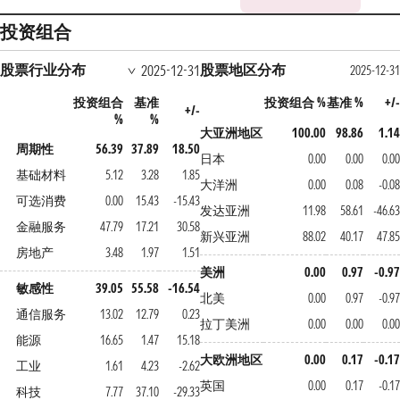
投资组合
股票行业分布
股票地区分布
2025-12-31
2025-12-3
投资组合
基准
投资组合 %
基准 %
+/
+/-
%
%
大亚洲地区
100.00
98.86
1.1
周期性
56.39
37.89
18.50
日本
0.00
0.00
0.0
基础材料
5.12
3.28
1.85
大洋洲
0.00
0.08
-0.0
可选消费
0.00
15.43
-15.43
发达亚洲
11.98
58.61
-46.6
金融服务
47.79
17.21
30.58
新兴亚洲
88.02
40.17
47.8
房地产
3.48
1.97
1.51
美洲
0.00
0.97
-0.9
敏感性
39.05
55.58
-16.54
北美
0.00
0.97
-0.9
通信服务
13.02
12.79
0.23
拉丁美洲
0.00
0.00
0.0
能源
16.65
1.47
15.18
大欧洲地区
0.00
0.17
-0.1
工业
1.61
4.23
-2.62
英国
0.00
0.17
-0.1
科技
7.77
37.10
-29.33