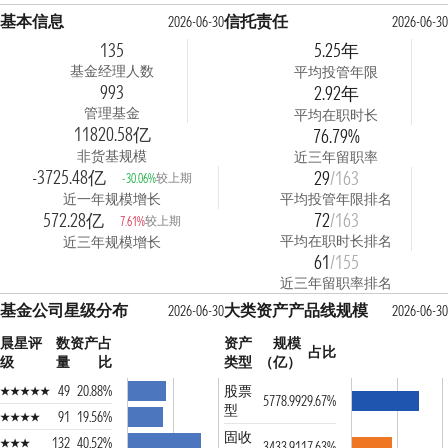
基本信息
信托责任
2026-06-30
2026-06-3
135
5.25年
基金经理人数
平均投管年限
993
2.92年
管理基金
平均在职时长
11820.58亿
76.79%
非货基规模
近三年留职率
-3725.48亿
29
/163
较上期
-30.06%
近一年规模增长
平均投管年限排名
572.28亿
72
/163
较上期
7.61%
平均在职时长排名
近三年规模增长
61
/155
近三年留职率排名
基金公司星级分布
大类资产产品线规模
2026-06-30
2026-06-3
晨星评
数
资产占
资产
规模
占比
级
量
比
类型
（亿）
49
20.88%
股票
5778.99
29.67%
型
91
19.56%
固收
132
40.52%
3433.91
17.63%