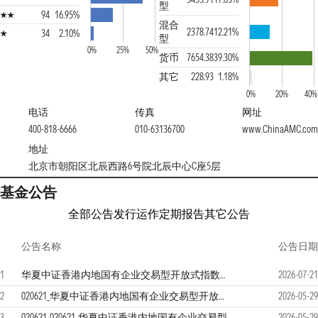
型
94
16.95%
混合
2378.74
12.21%
34
2.10%
型
0%
25%
50%
货币
7654.38
39.30%
其它
228.93
1.18%
0%
20%
40%
电话
传真
网址
400-818-6666
010-63136700
www.ChinaAMC.co
地址
北京市朝阳区北辰西路6号院北辰中心C座5层
基金公告
全部公告
发行运作
定期报告
其它公告
公告名称
公告日期
1
华夏中证香港内地国有企业交易型开放式指数证券投资基金发起式联接基金（QDII）2026年第二季度报告
2026-07-21
2
020621_华夏中证香港内地国有企业交易型开放式指数证券投资基金发起式联接基金（QDII）招募说明书更新（2026年5月29日公告）
2026-05-29
3
020621_020621_华夏中证香港内地国有企业交易型开放式指数证券投资基金发起式联接基金（QDII）（华夏中证香港内地国有企业ETF发起式联接（
2026-05-29