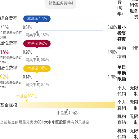
费
销售服务费(年)
销售
(每
服务
年)
费
综合费率
本基金 1.70%
71%
0.84%
3.60%
最小
投资
在同类基金的百
同类平均 1.59%
分位
额度
显性费率
本基金 0.65%
申购
1元
16%
0.20%
1.90%
增购
—
在同类基金的百
同类平均 0.89%
分位
单日
隐性费率
本基金 1.05%
申购
92%
0.14%
1.70%
限额
在同类基金的百
同类平均 0.70%
分位
个人
无限
代销
制
本基金 0.30亿
个人
无限
基金规模
直销
制
中位数 4.05亿
机构
无限
直销
制
当前基金的晨星分类为
QDII 大中华区股票
共有
59
只基金
机构
无限
代销
制