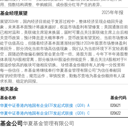
用、指数结构调整、申购赎回、成份股分红等产生的差异。
2025年年报
基金经理展望
展望2026年，国内经济目前处于复苏过程中，整体经济呈现企稳回升迹
象，未来基本面预计将越来越好，权益市场盈利有望修复；美国通胀目前
已相对温和，美联储主席迎来换届，届时可重点关注新联储主席上台后相
关货币政策，预计降息是大概率事件，货币政策有望宽松。当前市场整体
处于估值高位，但随着经济基本面逐渐转好预计2026年股票市场整体盈利
将回升，部分消化当前市场高估值现象，我们认为当前环境下不宜轻易看
空，跟随趋势做偏右侧投资会更合理一些。港股方面，今年下半年港股整
体表现与A股相背离，部分板块AH股溢价持续提升，重点关注A股相对于H
股溢价较高的板块可做相应切换。 珍惜基金份额持有人的每一分投资和
每一份信任，本基金将继续奉行华夏基金管理有限公司“为信任奉献回
报”的经营理念，规范运作，审慎投资，勤勉尽责地为基金份额持有人谋
求长期、稳定的回报。
相关基金
基金名称
基金代码
华夏中证香港内地国有企业ETF发起式联接（QDII）A
020621
华夏中证香港内地国有企业ETF发起式联接（QDII）C
020622
基金公司
华夏基金管理有限公司