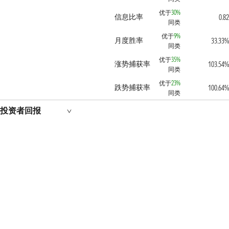
优于
30%
信息比率
0.8
同类
优于
9%
月度胜率
33.33
同类
优于
35%
涨势捕获率
103.54
同类
优于
23%
跌势捕获率
100.64
同类
投资者回报