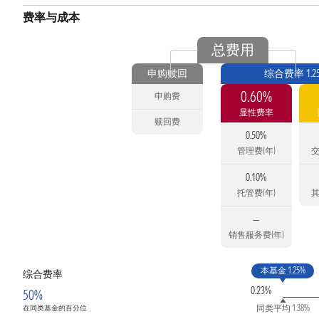
费率与成本
总费用
申购赎回
综合费率 1.2
0.60%
申购费
显性费率
赎回费
0.50%
管理费(年)
交
0.10%
托管费(年)
其
—
销售服务费(年)
本基金 1.25%
综合费率
0.23%
50%
同类平均 1.38%
在同类基金的百分位