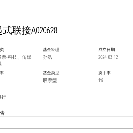
起式联接A
020628
类
基金经理
成立日期
股票-科技、传媒
孙浩
2024-03-12
讯
率
基金类型
换手率
股票型
1%
银行
告