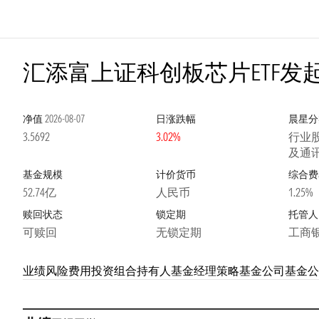
汇添富上证科创板芯片ETF发
净值
2026-08-07
日涨跌幅
晨星分
3.5692
3.02%
行业
及通
基金规模
计价货币
综合费
52.74亿
人民币
1.25%
赎回状态
锁定期
托管人
可赎回
无锁定期
工商
业绩
风险
费用
投资组合
持有人
基金经理
策略
基金公司
基金公