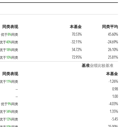
同类表现
本基金
同类平均
70.53%
45.60%
优于
8%
同类
-32.11%
-24.69%
优于
40%
同类
34.72%
26.10%
优于
18%
同类
72.95%
25.81%
优于
10%
同类
基准
业绩比较基准
同类表现
本基金
-1.26%
优于
11%
同类
0.98
—
1.00
—
-4.03%
优于
9%
同类
1.35%
优于
34%
同类
-5.45
优于
12%
同类
25.00%
优于
10%
同类