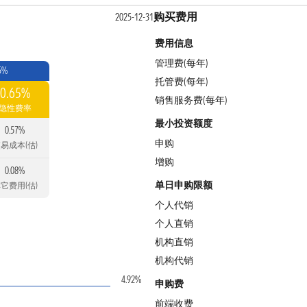
购买费用
2025-12-31
费用信息
管理费(每年)
5%
托管费(每年)
0.65%
销售服务费(每年)
隐性费率
最小投资额度
0.57%
申购
易成本(估)
增购
0.08%
单日申购限额
它费用(估)
个人代销
个人直销
机构直销
机构代销
4.92%
申购费
前端收费