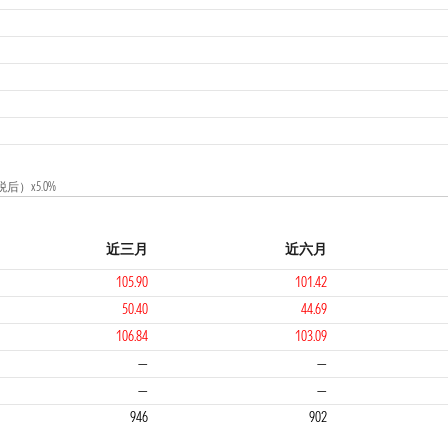
1
）x5.0%
近三月
近六月
105.90
101.42
50.40
44.69
106.84
103.09
1
—
—
—
—
946
902