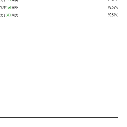
97.57%
优于
15%
同类
99.51%
优于
37%
同类