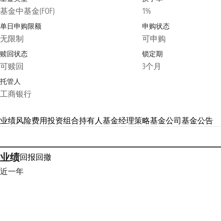
基金中基金(FOF)
1%
单日申购限额
申购状态
无限制
可申购
赎回状态
锁定期
可赎回
3个月
托管人
工商银行
业绩
风险
费用
投资组合
持有人
基金经理
策略
基金公司
基金公告
业绩
回报
回撤
近一年