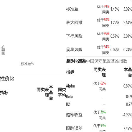
优于
94%
标准差
1.45%
5.02%
同类
优于
89%
最大回撤
-1.29%
-2.64%
同类
优于
96%
下行风险
0.57%
3.07%
同类
优于
94%
回报%
晨星风险
0.02%
0.24%
同类
相对收益
基准
中国保守配置基准指数
标准差%
同类表
本基
指标
现
金
性价比
优于
62%
Alpha
0.89%
本
同类
同类表
同类
指标
基
现
平均
Beta
0.09
—
金
R2
0.27
—
优于
36%
超额收益
-4.99%
同类
优于
33%
跟踪误差
7.49%
同类