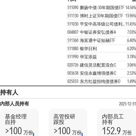
511090
鹏扬中债-30年期国债ETF
14.56%
511130
博时上证30年期国债ETF
13.96%
511030
平安中高等级公司债利差因子ETF
11.45%
004807
中银证券安弘债券A
7.03%
511360
海富通中证短融ETF
6.40%
511880
银华日利
6.20%
511990
华宝添益
3.78%
020726
建信灵活配置混合C
3.06%
003638
安信永鑫增强债券C
2.52%
025033
东方红益恒纯债债券D
1.49%
持有人
内部人员持有
2025-12-31
基金经理
高管投研
内部员工
自持
跟投
持有
>100
>100
152.9
万份
万份
万份
本期
上期
本期
上期