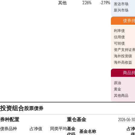
其他
2.26%
-2.19%
发达市场
新兴市场
债券
利率债
信用债
可转债
资产支持证
海外投资级
海外高收益
商品
原油
黄金
其他商品
投资组合
股票
债券
券种配置
重仓基金
2026-06-30
债券品种
占净值
同类平均
基金
占净
基金名称
代码
值