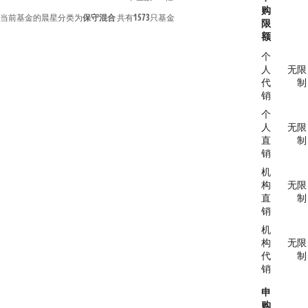
购
当前基金的晨星分类为
保守混合
共有
1573
只基金
限
额
个
人
无限
代
制
销
个
人
无限
直
制
销
机
构
无限
直
制
销
机
构
无限
代
制
销
申
购