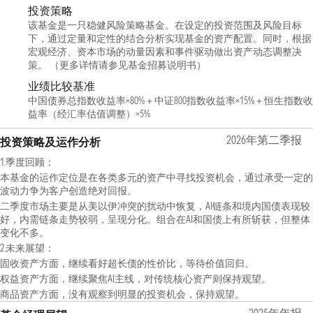
投资策略
该基金是一只稳健风险策略基金。在设定的投资范围及风险目标
下，通过定量和定性的结合分析实现基金的资产配置。同时，根据
宏观经济、资本市场的动量因素和事件驱动做出资产动态调整决
策。 （更多详情请参见基金招募说明书）
业绩比较基准
中国债券总指数收益率×80%＋中证800指数收益率×15%＋恒生指数收
益率（经汇率估值调整）×5%
2026年第二季报
投资策略及运作分析
1.季度回顾：
本基金的运作定位是在各类多元的资产中寻找投资机会，通过承受一定的
波动力争为客户创造绝对回报。
二季度市场主要是从美以伊冲突的扰动中恢复，AI链条和境内国债表现较
好，内需链条走势较弱，呈现分化。组合在AI和国债上有所斩获，但整体
变化不多。
2.未来展望：
固收资产方面，继续看好超长债的性价比，等待价值回归。
权益资产方面，继续聚焦AI主线，对传统核心资产则保持观望。
商品资产方面，没有观察到明显的投资机会，保持观望。