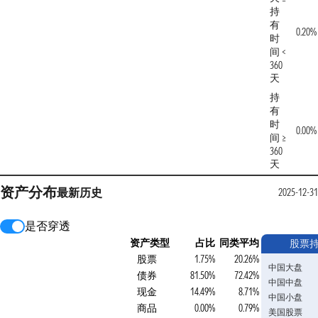
持
有
0.20%
时
间 <
360
天
持
有
时
0.00%
间 ≥
360
天
资产分布
最新
历史
2025-12-31
是否穿透
资产类型
占比
同类平均
股票
股票
1.75%
20.26%
中国大盘
债券
81.50%
72.42%
中国中盘
现金
14.49%
8.71%
中国小盘
商品
0.00%
0.79%
美国股票