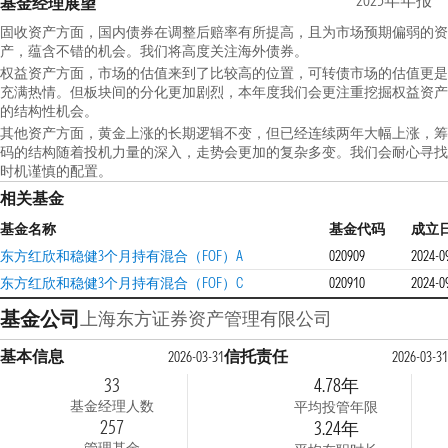
2025年年报
基金经理展望
固收资产方面，国内债券在调整后赔率有所提高，且为市场预期偏弱的资
产，蕴含不错的机会。我们将高度关注海外债券。
权益资产方面，市场的估值来到了比较高的位置，可转债市场的估值更是
充满热情。但板块间的分化更加剧烈，本年度我们会更注重挖掘权益资产
的结构性机会。
其他资产方面，黄金上涨的长期逻辑不变，但已经连续两年大幅上涨，筹
码的结构随着投机力量的深入，走势会更加的复杂多变。我们会耐心寻找
时机谨慎的配置。
相关基金
基金名称
基金代码
成立
东方红欣和稳健3个月持有混合（FOF）A
020909
2024-0
东方红欣和稳健3个月持有混合（FOF）C
020910
2024-0
基金公司
上海东方证券资产管理有限公司
基本信息
信托责任
2026-03-31
2026-03-31
33
4.78年
基金经理人数
平均投管年限
257
3.24年