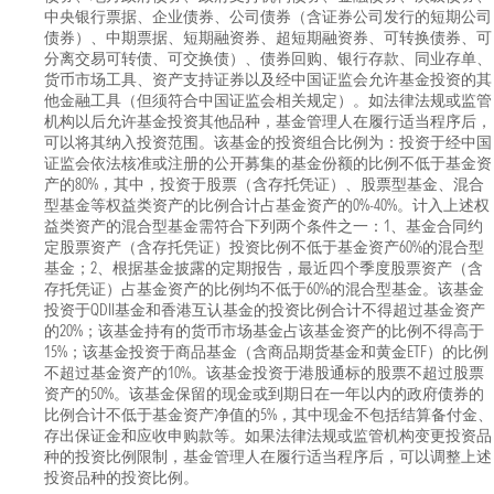
中央银行票据、企业债券、公司债券（含证券公司发行的短期公司
债券）、中期票据、短期融资券、超短期融资券、可转换债券、可
分离交易可转债、可交换债）、债券回购、银行存款、同业存单、
货币市场工具、资产支持证券以及经中国证监会允许基金投资的其
他金融工具（但须符合中国证监会相关规定）。如法律法规或监管
机构以后允许基金投资其他品种，基金管理人在履行适当程序后，
可以将其纳入投资范围。该基金的投资组合比例为：投资于经中国
证监会依法核准或注册的公开募集的基金份额的比例不低于基金资
产的80%，其中，投资于股票（含存托凭证）、股票型基金、混合
型基金等权益类资产的比例合计占基金资产的0%-40%。计入上述权
益类资产的混合型基金需符合下列两个条件之一：1、基金合同约
定股票资产（含存托凭证）投资比例不低于基金资产60%的混合型
基金；2、根据基金披露的定期报告，最近四个季度股票资产（含
存托凭证）占基金资产的比例均不低于60%的混合型基金。该基金
投资于QDII基金和香港互认基金的投资比例合计不得超过基金资产
的20%；该基金持有的货币市场基金占该基金资产的比例不得高于
15%；该基金投资于商品基金（含商品期货基金和黄金ETF）的比例
不超过基金资产的10%。该基金投资于港股通标的股票不超过股票
资产的50%。该基金保留的现金或到期日在一年以内的政府债券的
比例合计不低于基金资产净值的5%，其中现金不包括结算备付金、
存出保证金和应收申购款等。如果法律法规或监管机构变更投资品
种的投资比例限制，基金管理人在履行适当程序后，可以调整上述
投资品种的投资比例。