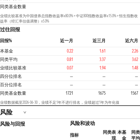
同类基金数量
业绩比较基准为中国债券总指数收益率x80.0% + 中证800指数收益率x15.0% + 恒生指数收
益率（经汇率估值调整）x5.0%
过往回报
回报%
近一月
近三月
近六月
本基金
0.22
1.61
2.26
同类平均
0.81
3.37
3.62
业绩比较基准
0.07
1.94
1.48
3
四分位排名
—
—
—
百分位排名
—
—
—
同类基金数量
1721
1675
1567
业绩数据截至2026-06-30，业绩不足1年不进行排名，业绩超过1年为年化值
风险
风险和波动
风险与回报
同类表
本基
同类
指标
现
金
平均