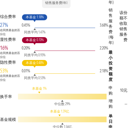
年)
销售服务费(年)
销
该份
售
综合费率
本基金 1.18%
额不
服
收取
27%
0.45%
3.68%
务
销售
在同类基金的百
费
同类平均 1.47%
服务
分位
(每
显性费率
费
本基金 0.70%
年)
16%
0.20%
2.20%
最
在同类基金的百
同类平均 0.93%
分位
小
隐性费率
本基金 0.48%
投
资
53%
0.01%
2.18%
额
在同类基金的百
同类平均 0.53%
度
分位
申
本基金 1%
10元
购
换手率
增
—
中位数 29%
购
本基金 1.39亿
单
基金规模
日
申
中位数 1.54亿