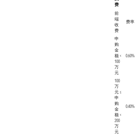
费
前
端
费率
收
费
申
购
金
额 <
0.60%
100
万
元
100
万
元 ≤
申
购
0.40%
金
额 <
200
万
元