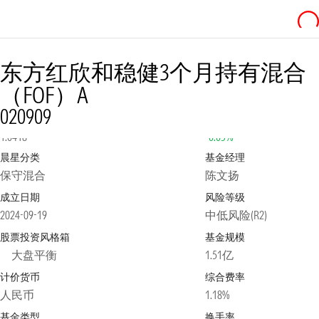
东方红欣和稳健3个月持有混合
（FOF）A
020909
净值
2026-08-03
日涨跌幅
1.0418
-0.05%
晨星分类
基金经理
保守混合
陈文扬
成立日期
风险等级
2024-09-19
中低风险(R2)
股票投资风格箱
基金规模
大盘平衡
1.51亿
计价货币
综合费率
人民币
1.18%
基金类型
换手率