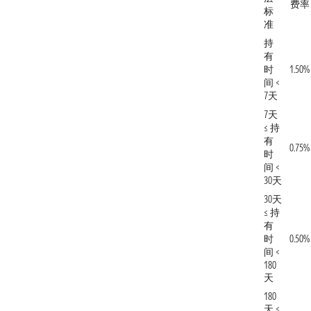
费率
标
准
持
有
时
1.50%
间 <
7天
7天
≤ 持
有
0.75%
时
间 <
30天
30天
≤ 持
有
时
0.50%
间 <
180
天
180
天 ≤