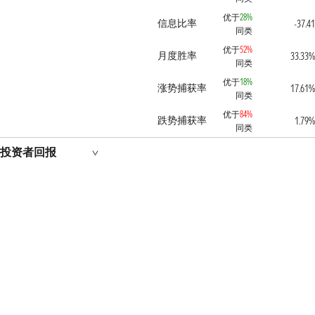
优于
28%
信息比率
-37.41
同类
优于
52%
月度胜率
33.33%
同类
优于
18%
涨势捕获率
17.61%
同类
优于
84%
跌势捕获率
1.79%
同类
投资者回报