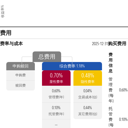
收益率%
费用
费率与成本
购买费用
2025-12-31
费
总费用
用
信
申购赎回
综合费率 1.18%
息
0.70%
0.48%
申购费
管
显性费率
隐性费率
理
赎回费
费
0.60%
0.60%
0.04%
(每
管理费(年)
交易成本(估)
年)
0.10%
0.44%
托
管
托管费(年)
其它费用(估)
费
0.10%
—
(每