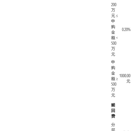
200
万
元 ≤
申
购
0.20%
金
额 <
500
万
元
申
购
金
1000.00
额 ≥
元
500
万
元
赎
回
费
分
层