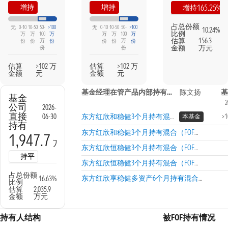
增持
增持
165.25%
增持
占总份额
无
0-10
10-50
50-
>100
无
0-10
10-50
50-
>100
10.24%
比例
万
万
100
万
万
万
100
万
估算
156.3
万
万
份
份
份
份
份
份
金额
万元
份
份
估算
>102 万
估算
>102 万
金额
元
金额
元
基金经理在管产品内部持有信息
陈文扬
基
基金
2
公司
2026-
直接
06-30
东方红欣和稳健3个月持有混合（FOF）A
>
本基金
持有
东方红欣和稳健3个月持有混合（FOF）C
1,947.7
万份
东方红欣恒稳健3个月持有混合（FOF）A
持平
东方红欣恒稳健3个月持有混合（FOF）C
占总份额
东方红欣享稳健多资产6个月持有混合（FOF）A
16.63%
比例
估算
2,035.9
金额
万元
持有人结构
被FOF持有情况