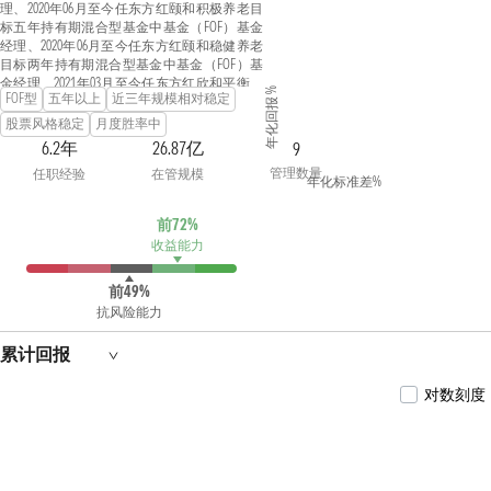
理、2020年06月至今任东方红颐和积极养老目
标五年持有期混合型基金中基金（FOF）基金
经理、2020年06月至今任东方红颐和稳健养老
目标两年持有期混合型基金中基金（FOF）基
金经理、2021年03月至今任东方红欣和平衡配
年化回报 %
FOF型
五年以上
近三年规模相对稳定
置两年持有期混合型基金中基金（FOF）基金
经理、2022年09月至今任东方红养老目标日期
股票风格稳定
月度胜率中
2045五年持有期混合型发起式基金中基金
6.2年
26.87亿
9
（FOF）基金经理、2023年05月至今任东方红颐
管理数量
任职经验
在管规模
安稳健养老目标一年持有期混合型基金中基金
年化标准差%
（FOF）基金经理、2024年07月至今任东方红欣
悦稳健配置3个月持有期混合型基金中基金
前72%
（FOF）基金经理。上海财经大学金融学硕
收益能力
士。曾任上海国利货币经纪有限公司利率衍生
产品部经纪人，宁波银行股份有限公司金融市
场部交易员，南京银行股份有限公司金融市场
前49%
部高级投资经理，上海东方证券资产管理有限
抗风险能力
公司固定收益研究员、投资主办人。具备证券
投资基金从业资格。
累计回报
对数刻度