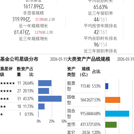
管理基金
平均在职时长
1617.89亿
65.63%
非货基规模
近三年留职率
319.99亿
44
/161
较上期
23.78%
近一年规模增长
平均投管年限排名
61.47亿
42
/161
较上期
3.27%
平均在职时长排名
近三年规模增长
96
/154
近三年留职率排名
基金公司星级分布
大类资产产品线规模
2026-03-31
2026-03-31
晨星评
数
资产占
资产
规模
占比
级
量
比
类型
（亿）
11
24.64%
股票
113.40
5.53%
型
27
20.13%
固收
51
43.37%
564.26
27.53%
型
18
11.73%
混合
915.68
44.68%
1
0.13%
型
0%
25%
50%
货币
431.37
21.05%
其它
24.56
1.20%