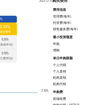
购买费用
2025-12-31
费用信息
管理费(每年)
4%
托管费(每年)
0.44%
销售服务费(每年)
隐性费率
最小投资额度
0.26%
申购
易成本(估)
增购
0.18%
单日申购限额
它费用(估)
个人代销
个人直销
机构直销
机构代销
2.36%
申购费
前端收费