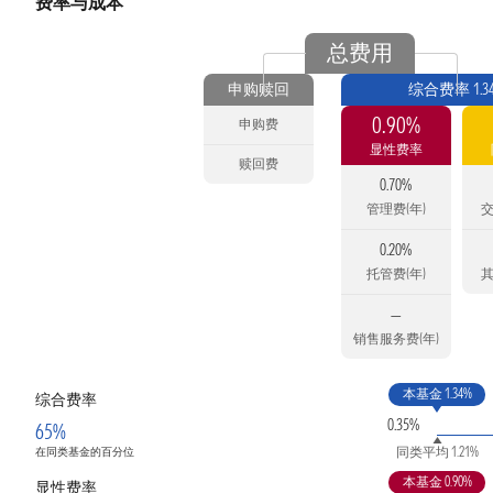
费率与成本
总费用
申购赎回
综合费率 1.3
0.90%
申购费
显性费率
赎回费
0.70%
管理费(年)
交
0.20%
托管费(年)
其
—
销售服务费(年)
本基金 1.34%
综合费率
0.35%
65%
同类平均 1.21%
在同类基金的百分位
本基金 0.90%
显性费率