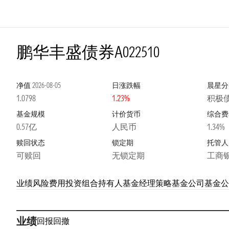
鹏华丰盛债券A
022510
净值
2026-08-05
日涨跌幅
晨星分
1.0798
1.23%
积极
基金规模
计价货币
综合费
0.57亿
人民币
1.34%
赎回状态
锁定期
托管人
可赎回
无锁定期
工商
业绩
风险
费用
投资组合
持有人
基金经理
策略
基金公司
基金公
业绩
回报
回撤