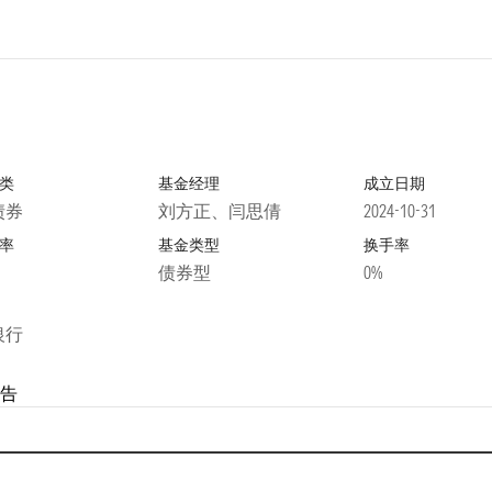
类
基金经理
成立日期
债券
刘方正、闫思倩
2024-10-31
率
基金类型
换手率
债券型
0%
银行
告