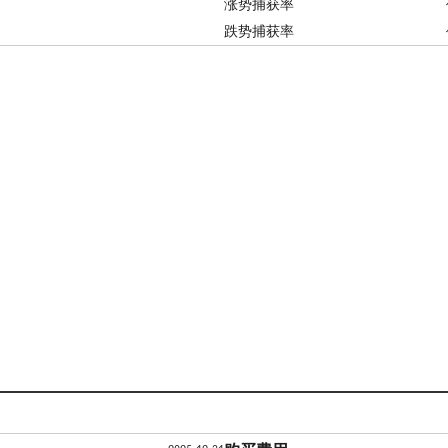
涨势捕获率
跌势捕获率