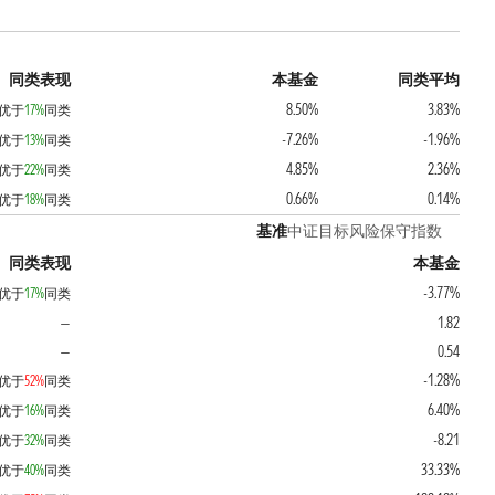
同类表现
本基金
同类平均
8.50%
3.83%
优于
17%
同类
-7.26%
-1.96%
优于
13%
同类
4.85%
2.36%
优于
22%
同类
0.66%
0.14%
优于
18%
同类
基准
中证目标风险保守指数
同类表现
本基金
-3.77%
优于
17%
同类
1.82
—
0.54
—
-1.28%
优于
52%
同类
6.40%
优于
16%
同类
-8.21
优于
32%
同类
33.33%
优于
40%
同类