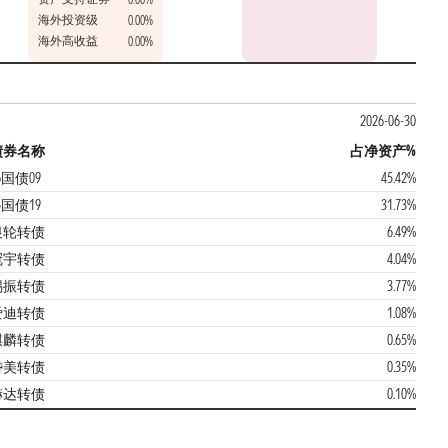
海外投资级
0.00%
海外高收益
0.00%
2026-06-30
债券名称
占净资产%
6国债09
45.42%
5国债19
31.73%
银轮转债
6.49%
冠宇转债
4.04%
锡振转债
3.77%
爱迪转债
1.08%
麒麟转债
0.65%
岱美转债
0.35%
赫达转债
0.10%