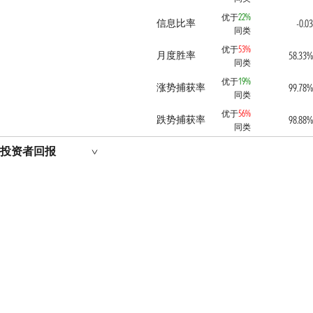
优于
22%
信息比率
-0.03
同类
优于
53%
月度胜率
58.33%
同类
优于
19%
涨势捕获率
99.78%
同类
优于
56%
跌势捕获率
98.88%
同类
投资者回报