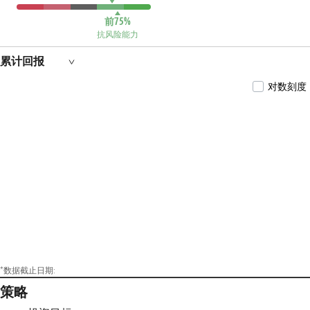
能源交易型开放式指数证券投资基金(2021年7
月15日—至今)、博时中证科创创业50交易型开
前75%
放式指数证券投资基金(2021年8月19日—至
抗风险能力
今)、博时中证金融科技主题交易型开放式指
数证券投资基金(2021年9月24日—至今)、博时
累计回报
中证科创创业50交易型开放式指数证券投资基
金发起式联接基金(2021年11月30日—至今)、博
对数刻度
时国证龙头家电交易型开放式指数证券投资基
金(2021年12月13日—至今)、博时中证湖北新旧
动能转换交易型开放式指数证券投资基金(2021
年12月29日—至今)的基金经理。
*数据截止日期:
策略