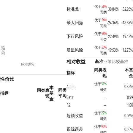
优于
56%
标准差
38.84%
32.26%
同类
优于
56%
最大回撤
-24.36%
-18.87%
同类
优于
58%
下行风险
22.49%
19.13%
同类
优于
53%
回报%
晨星风险
19.53%
12.75%
同类
相对收益
基准
业绩比较基准
标准差%
同类表
本基
指标
现
金
性价比
优于
31%
Alpha
0.35%
本
同类
同类表
同类
指标
基
现
平均
Beta
0.99
—
金
R2
1.00
—
优于
22%
超额收益
-0.06%
同类
优于
92%
跟踪误差
0.50%
同类