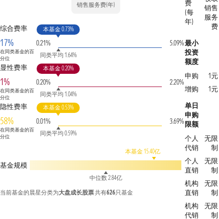
费
销售服务费(年)
销售
(每
服务
年)
费
综合费率
本基金 0.73%
17%
0.21%
5.09%
最小
投资
在同类基金的百
同类平均 1.64%
分位
额度
显性费率
本基金 0.20%
申购
1元
1%
0.20%
2.20%
增购
1元
在同类基金的百
同类平均 1.04%
分位
单日
隐性费率
本基金 0.53%
申购
58%
0.01%
3.69%
限额
在同类基金的百
同类平均 0.59%
分位
个人
无限
代销
制
本基金 15.40亿
个人
无限
基金规模
直销
制
中位数 2.84亿
机构
无限
直销
制
当前基金的晨星分类为
大盘成长股票
共有
626
只基金
机构
无限
代销
制