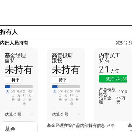
持有人
内部人员持有
2025-12-31
基金经理
高管投研
内部员工
自持
跟投
持有
2.1
未持有
未持有
万份
-24.56%
减持
持平
持平
占总份额
1.51%
无
0-10
10-50
50-
>100
无
0-10
10-50
50-
>100
比例
万
万
100
万
万
万
100
万
估算金
5.8 万
万
万
份
份
份
份
份
份
额
元
份
份
估算金额
—
估算金额
—
基金经理在管产品内部持有信息
尹浩
基
基金
2