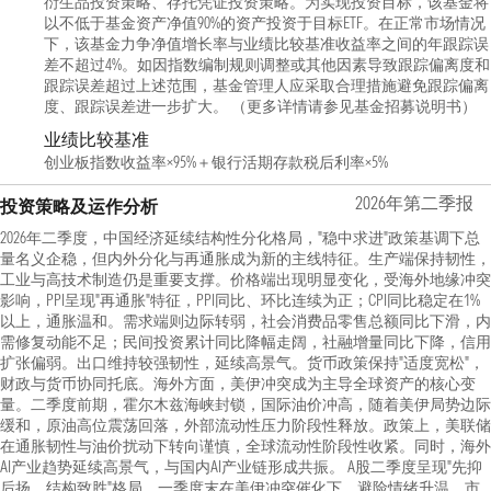
衍生品投资策略、存托凭证投资策略。为实现投资目标，该基金将
以不低于基金资产净值90%的资产投资于目标ETF。在正常市场情况
下，该基金力争净值增长率与业绩比较基准收益率之间的年跟踪误
差不超过4%。如因指数编制规则调整或其他因素导致跟踪偏离度和
跟踪误差超过上述范围，基金管理人应采取合理措施避免跟踪偏离
度、跟踪误差进一步扩大。 （更多详情请参见基金招募说明书）
业绩比较基准
创业板指数收益率×95%＋银行活期存款税后利率×5%
2026年第二季报
投资策略及运作分析
2026年二季度，中国经济延续结构性分化格局，"稳中求进"政策基调下总
量名义企稳，但内外分化与再通胀成为新的主线特征。生产端保持韧性，
工业与高技术制造仍是重要支撑。价格端出现明显变化，受海外地缘冲突
影响，PPI呈现"再通胀"特征，PPI同比、环比连续为正；CPI同比稳定在1%
以上，通胀温和。需求端则边际转弱，社会消费品零售总额同比下滑，内
需修复动能不足；民间投资累计同比降幅走阔，社融增量同比下降，信用
扩张偏弱。出口维持较强韧性，延续高景气。货币政策保持"适度宽松"，
财政与货币协同托底。海外方面，美伊冲突成为主导全球资产的核心变
量。二季度前期，霍尔木兹海峡封锁，国际油价冲高，随着美伊局势边际
缓和，原油高位震荡回落，外部流动性压力阶段性释放。政策上，美联储
在通胀韧性与油价扰动下转向谨慎，全球流动性阶段性收紧。同时，海外
AI产业趋势延续高景气，与国内AI产业链形成共振。 A股二季度呈现"先抑
后扬、结构致胜"格局。一季度末在美伊冲突催化下，避险情绪升温、市