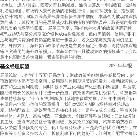
场承压，进入4月后，随着外部扰动减退、油价回落及一季报收官，全A盈
利增速回暖，市场转入景气驱动的结构性行情，呈现"科技领涨、指数震
荡抬升"格局，AI算力等高景气赛道获资金集中增配。本基金为被动跟踪指
数的基金，其投资目的是尽量减少和标的指数的跟踪误差，取得标的指数
所代表的市场平均回报。 展望三季度，国内"稳中求进"的政策基调延续，
AI产业趋势与部分周期涨价链构成结构性亮点，但内需偏弱、信用扩张不
足与地产消费的修复仍需政策进一步发力，名义企稳与政策协同仍是主
线。外部方面，海外货币政策节奏仍是主要不确定性来源，需持续跟踪地
缘冲突演化与海外政策拐点。本基金作为一只被动策略的指数基金，会以
最小化跟踪误差为目标，紧密跟踪标的指数。
2025年年报
基金经理展望
展望2026年，作为“十五五”开局之年，财政政策将继续保持积极导向，货
币政策整体仍有宽松空间，逆周期与跨周期调节协同发力，推动经济稳步
复苏和企业盈利改善。同时AI技术产业化与国产化进程不断推进，科技赋
能经济增长的效应预计将进一步凸显。依托国内政策积极有为、科技创新
成果持续释放、“十五五”规划新项目落地等多重支撑，2026年中国资产仍
有望迎来业绩与估值的双重提升，我们对2026年A股市场持相对乐观态
度。结构配置上，建议聚焦三条核心主线：一是科技成长主线，重点关注
半导体、AI算力、高端制造、商业航天、创新药等科技领域；二是经济修
复主线，重点布局受益于需求回暖、政策托底的家电、汽车等消费板块，
以及受益通胀修复的有色、化工等资源板块；三是高性价比红利资产，在
险资等长期资金持续入市、长债利率下行的趋势下，红利资产配置性价比