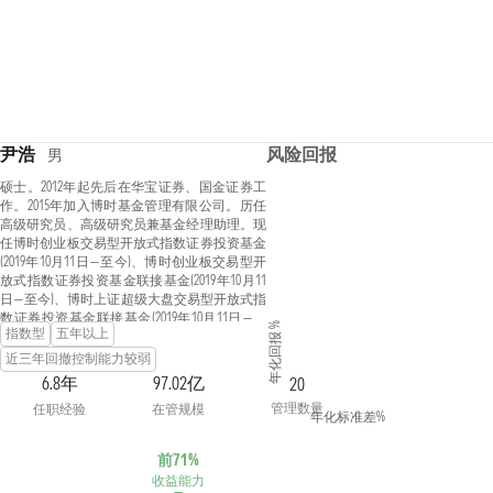
尹浩
风险回报
男
硕士。2012年起先后在华宝证券、国金证券工
作。2015年加入博时基金管理有限公司。历任
高级研究员、高级研究员兼基金经理助理。现
任博时创业板交易型开放式指数证券投资基金
(2019年10月11日—至今)、博时创业板交易型开
放式指数证券投资基金联接基金(2019年10月11
日—至今)、博时上证超级大盘交易型开放式指
数证券投资基金联接基金(2019年10月11日—至
年化回报 %
指数型
五年以上
今)、上证超级大盘交易型开放式指数证券投
资基金(2019年10月11日—至今)、博时中证5G产
近三年回撤控制能力较弱
业50交易型开放式指数证券投资基金(2020年3月
6.8年
97.02亿
20
27日—至今)、博时中证新能源汽车交易型开放
管理数量
任职经验
在管规模
式指数证券投资基金(2020年12月10日—至今)、
年化标准差%
博时中证智能消费主题交易型开放式指数证券
投资基金(2020年12月30日—至今)、博时中证5G
前71%
产业50交易型开放式指数证券投资基金发起式
收益能力
联接基金(2021年7月14日—至今)、博时中证新