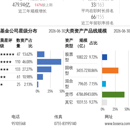
479.94亿
33
/163
较上期
9.47%
平均在职时长排名
近三年规模增长
66
/155
近三年留职率排名
基金公司星级分布
大类资产产品线规模
2026-06-30
2026-06-30
晨星评
数
资产占
资产
规模
占比
级
量
比
类型
（亿）
47
13.62%
股票
1082.22
9.72%
型
110
46.00%
固收
133
27.27%
3435.72
30.86%
型
61
10.98%
混合
796.05
7.15%
25
2.13%
型
0%
25%
50%
货币
4786.89
43.00%
其它
1031.55
9.27%
0%
25%
50%
电话
传真
网址
95105568
0755-83195140
www.bosera.com