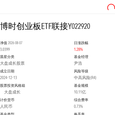
博时创业板ETF联接Y
022920
净值
2026-08-07
日涨跌幅
3.0399
1.28%
晨星分类
基金经理
大盘成长股票
尹浩
成立日期
风险等级
2024-12-13
中高风险(R4)
股票投资风格箱
基金规模
大盘成长
10.11亿
计价货币
综合费率
人民币
0.73%
基金类型
换手率