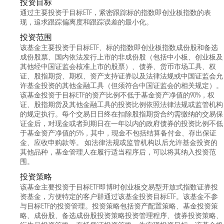
投资目标
通过主要投资于目标ETF，紧密跟踪标的指数即创业板指数的表
现，追求跟踪偏离度和跟踪误差的最小化。
投资范围
该基金主要投资于目标ETF、标的指数即创业板指数成份股和备选
成份股票、国内依法发行上市的非成份股（包括中小板、创业板及
其他经中国证监会核准上市的股票）、债券、货币市场工具、权
证、股指期货、期权、资产支持证券以及法律法规或中国证监会允
许基金投资的其他金融工具（但须符合中国证监会的相关规定）。
该基金投资于目标ETF的资产比例不低于基金资产净值的90%，权
证、股指期货及其他金融工具的投资比例依照法律法规或监管机构
的规定执行。每个交易日日终在扣除股指期货合约需缴纳的交易保
证金后，对现金或者到期日在一年以内的政府债券的投资比例不低
于基金资产净值的5%，其中，现金不包括结算备付金、存出保证
金、应收申购款等。 如法律法规或监管机构以后允许基金投资的
其他品种，基金管理人在履行适当程序后，可以将其纳入投资范
围。
投资策略
该基金主要投资于目标ETF即博时创业板交易型开放式指数证券投
资基金，方便特定的客户群通过该基金投资目标ETF。该基金不参
与目标ETF的投资管理。投资策略包括资产配置策略、基金投资策
略、成份股、备选成份股投资策略投资管理程序、债券投资策略、