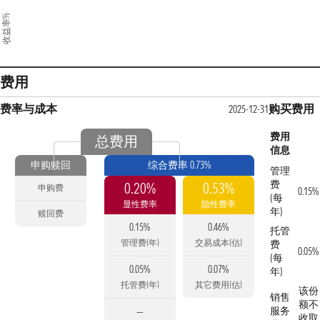
收益率%
费用
费率与成本
购买费用
2025-12-31
费用
总费用
信息
申购赎回
综合费率 0.73%
管理
费
0.20%
0.53%
申购费
0.15%
(每
显性费率
隐性费率
年)
赎回费
0.15%
0.46%
托管
管理费(年)
交易成本(估)
费
0.05%
(每
0.05%
0.07%
年)
托管费(年)
其它费用(估)
该份
销售
额不
服务
—
收取