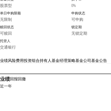
股票型
0%
单日申购限额
申购状态
无限制
可申购
赎回状态
锁定期
可赎回
无锁定期
托管人
交通银行
业绩
风险
费用
投资组合
持有人
基金经理
策略
基金公司
基金公告
业绩
回报
回撤
近一年