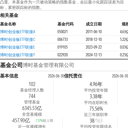
凸显。本基金作为一只被动策略的指数基金，会以最小化跟踪误差为目
标，紧密跟踪标的指数。
相关基金
基金名称
基金代码
成立日期
规
博时创业板ETF联接A
050021
2011-06-10
4.63
博时创业板ETF联接C
006733
2018-12-10
5.22
博时创业板ETF联接E
019105
2023-09-22
0.03
博时创业板ETF联接Y
022920
2024-12-13
0.23
基金公司
博时基金管理有限公司
基本信息
信托责任
2026-06-30
2026-06-30
102
4.96年
基金经理人数
平均投管年限
744
3.38年
管理基金
平均在职时长
6345.53亿
75.56%
非货基规模
近三年留职率
-457.90亿
38
/163
较上期
-7.37%
近一年规模增长
平均投管年限排名