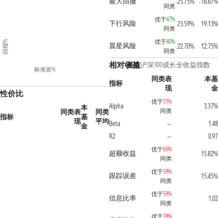
最大回撤
-25.75%
-18.87%
同类
优于
47%
下行风险
23.59%
19.13%
同类
优于
40%
回报%
晨星风险
22.70%
12.75%
同类
相对收益
基准
沪深300成长全收益指数
标准差%
同类表
本基
指标
现
金
性价比
优于
51%
Alpha
3.37%
本
同类
同类表
同类
指标
基
现
平均
Beta
1.48
—
金
R2
0.97
—
优于
65%
超额收益
15.82%
同类
优于
59%
跟踪误差
15.45%
同类
优于
59%
信息比率
1.02
同类
优于
79%