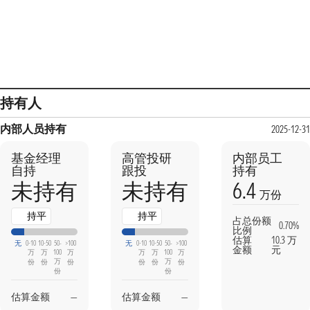
持有人
内部人员持有
2025-12-31
基金经理
高管投研
内部员工
自持
跟投
持有
6.4
未持有
未持有
万份
持平
持平
占总份额
0.70%
比例
估算
10.3 万
无
0-10
10-50
50-
>100
无
0-10
10-50
50-
>100
金额
元
万
万
100
万
万
万
100
万
万
万
份
份
份
份
份
份
份
份
估算金额
—
估算金额
—