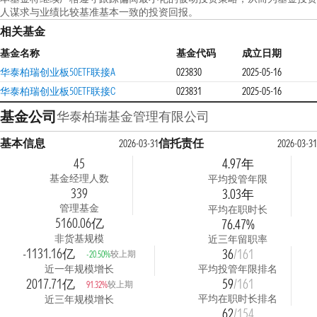
人谋求与业绩比较基准基本一致的投资回报。
相关基金
基金名称
基金代码
成立日期
华泰柏瑞创业板50ETF联接A
023830
2025-05-16
华泰柏瑞创业板50ETF联接C
023831
2025-05-16
基金公司
华泰柏瑞基金管理有限公司
基本信息
信托责任
2026-03-31
2026-03-31
45
4.97年
基金经理人数
平均投管年限
339
3.03年
管理基金
平均在职时长
5160.06亿
76.47%
非货基规模
近三年留职率
-1131.16亿
36
/161
较上期
-20.50%
近一年规模增长
平均投管年限排名
2017.71亿
59
/161
较上期
91.32%
平均在职时长排名
近三年规模增长
62
/154