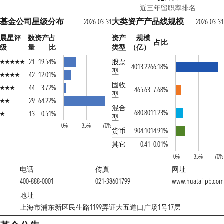
近三年留职率排名
基金公司星级分布
大类资产产品线规模
2026-03-31
2026-03-31
晨星评
数
资产占
资产
规模
占比
级
量
比
类型
（亿）
21
19.54%
股票
4013.22
66.18%
型
42
12.01%
固收
44
3.72%
465.63
7.68%
型
29
64.22%
混合
680.80
11.23%
13
0.51%
型
0%
35%
70%
货币
904.10
14.91%
其它
0.41
0.01%
0%
35%
70%
电话
传真
网址
400-888-0001
021-38601799
www.huatai-pb.com
地址
上海市浦东新区民生路1199弄证大五道口广场1号17层