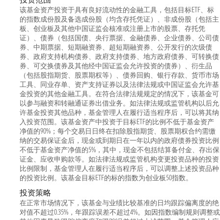
该基金资产投资于具有良好流动性的金融工具，包括目标ETF、标
的指数成份股及备选成份股（均含存托凭证）、非成份股（包括主
板、创业板及其他中国证监会核准或注册上市的股票、存托凭
证）、债券（包括国债、央行票据、金融债券、企业债券、公司债
券、中期票据、短期融资券、超短期融资券、公开发行的次级债
券、政府支持机构债券、政府支持债券、地方政府债券、可转换债
券、可交换债券及其他经中国证监会允许投资的债券）、衍生品
（包括股指期货、股票期权等）、债券回购、银行存款、货币市场
工具、同业存单、资产支持证券以及法律法规或中国证监会允许基
金投资的其他金融工具。在符合法律法规规定的情况下，该基金可
以参与融资和转融通证券出借业务。如法律法规或监管机构以后允
许基金投资其他品种，基金管理人在履行适当程序后，可以将其纳
入投资范围。该基金资产中投资于目标ETF的比例不低于基金资产
净值的90%；每个交易日日终在扣除股指期货、股票期权合约需缴
纳的交易保证金后，现金或到期日在一年以内的政府债券投资比例
不低于基金资产净值的5%，其中，现金不包括结算备付金、存出保
证金、应收申购款等。如法律法规或监管机构变更投资品种的投资
比例限制，基金管理人在履行适当程序后，可以调整上述投资品种
的投资比例。该基金目标ETF的标的指数为创业板50指数。
投资策略
在正常市场情况下，该基金与业绩比较基准的日均跟踪偏离度的绝
对值不超过0.35%，年跟踪误差不超过4%。如因指数编制规则调整或