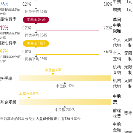
申购
1元
76%
0.21%
5.09%
增购
1元
在同类基金的百
同类平均 1.64%
分位
显性费率
单日
本基金 0.45%
申购
19%
0.20%
2.20%
限额
在同类基金的百
同类平均 1.04%
分位
个人
无限
隐性费率
本基金 1.82%
代销
制
97%
0.01%
3.69%
个人
无限
在同类基金的百
直销
制
同类平均 0.59%
分位
机构
无限
本基金 43%
直销
制
换手率
机构
无限
代销
制
中位数 112%
本基金 0.46亿
申购
费
基金规模
中位数 2.84亿
前端
费率
收费
当前基金的晨星分类为
大盘成长股票
共有
626
只基金
申购
金额
0.00%