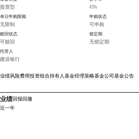
股票型
43%
单日申购限额
申购状态
无限制
可申购
赎回状态
锁定期
可赎回
无锁定期
托管人
建设银行
业绩
风险
费用
投资组合
持有人
基金经理
策略
基金公司
基金公告
业绩
回报
回撤
近一年