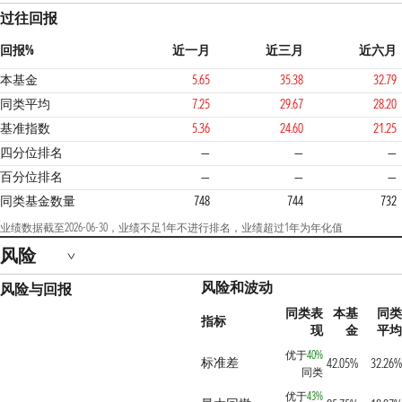
过往回报
回报%
近一月
近三月
近六月
本基金
5.65
35.38
32.79
同类平均
7.25
29.67
28.20
基准指数
5.36
24.60
21.25
2
四分位排名
—
—
—
百分位排名
—
—
—
同类基金数量
748
744
732
业绩数据截至2026-06-30，业绩不足1年不进行排名，业绩超过1年为年化值
风险
风险和波动
风险与回报
同类表
本基
同类
指标
现
金
平均
优于
40%
标准差
42.05%
32.26%
同类
优于
43%