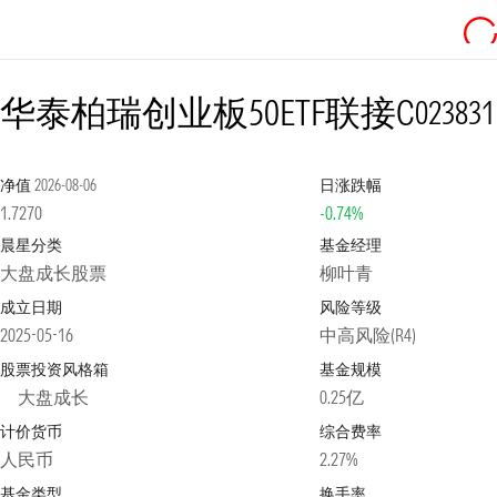
华泰柏瑞创业板50ETF联接C
023831
净值
2026-08-06
日涨跌幅
1.7270
-0.74%
晨星分类
基金经理
大盘成长股票
柳叶青
成立日期
风险等级
2025-05-16
中高风险(R4)
股票投资风格箱
基金规模
大盘成长
0.25亿
计价货币
综合费率
人民币
2.27%
基金类型
换手率