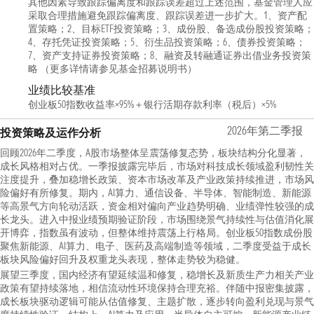
其他因素导致跟踪偏离度和跟踪误差超过上述范围，基金管理人应
采取合理措施避免跟踪偏离度、跟踪误差进一步扩大。1、资产配
置策略；2、目标ETF投资策略；3、成份股、备选成份股投资策略；
4、存托凭证投资策略；5、衍生品投资策略；6、债券投资策略；
7、资产支持证券投资策略；8、融资及转融通证券出借业务投资策
略 （更多详情请参见基金招募说明书）
业绩比较基准
创业板50指数收益率×95%＋银行活期存款利率（税后）×5%
2026年第二季报
投资策略及运作分析
回顾2026年二季度，A股市场整体呈震荡修复态势，板块结构分化显著，
成长风格相对占优。一季报披露完毕后，市场对科技成长领域盈利韧性关
注度提升，叠加稳增长政策、资本市场改革及产业政策持续推进，市场风
险偏好有所修复。期内，AI算力、通信设备、半导体、智能制造、新能源
等高景气方向轮动活跃，资金相对偏向产业趋势明确、业绩弹性较强的成
长龙头。进入中报业绩预期验证阶段，市场围绕景气持续性与估值消化展
开博弈，指数虽有波动，但整体维持震荡上行格局。创业板50指数成份股
聚焦新能源、AI算力、电子、医药及高端制造等领域，二季度受益于成长
板块风险偏好回升及权重龙头表现，整体走势较为稳健。
展望三季度，国内经济有望延续温和修复，稳增长及新质生产力相关产业
政策有望持续落地，相信流动性环境保持合理充裕。伴随中报密集披露，
成长板块驱动逻辑可能从估值修复、主题扩散，逐步转向盈利兑现与景气