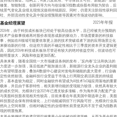
度持续性验证。结构上，AI算力及应用、半导体自主可控、新能源产业链
修复、智能制造、创新药等方向与创业板50指数成份股布局较为契合，后
续景气变化及业绩兑现情况值得持续跟踪。同时，仍需关注阶段性获利回
吐、外部流动性变化及中报业绩预期差等因素对市场波动的影响。
2025年年报
基金经理展望
2026年，由于科技成长板块已经处于较高估值水平，且已经被充分预期的
技术产业叙事很难再对股价表现形成新的驱动力，市场需要新的科技叙
事，例如在AI领域可能要依靠更上游的技术突破或者下游的应用场景泛化
来驱动新的行情，但这些方面的不确定性相比于三季度的资本开支逻辑更
高，因此2026年科技成长板块尽管还有较大的绝对收益空间，但波动也可
能明显放大，风险和收益更加匹配。
具体来看，随着全国统一大市场建设条例的发布，“反内卷“立法和执法的
力度进一步加强，落后低效产能加速出清，新能源行业龙头企业的盈利能
力有望明显改善，叠加AI数据中心建设对发电和储能的庞大需求，行业确
定性依然较强。金融科技行业受益于市场上行周期交易活跃度的持续提
升，基本盘较为稳定，同时金融软件有望成为AI技术ToC端应用落地的重要
载体，并且由于客群特性，相关新增功能的变现能力较强，依然具有较大
的成长空间。光模块行业2025年已透支较多涨幅，作为海外算力配套产业
与美股科技股表现相关性较高，目前来看在年底美国中期选举之前，美股
科技股还会保有持续催化，上行动能减弱但下行风险可控，光模块行业虽
然向上空间有限，但相对确定性的业绩增长前景使其尚不至于成为指数表
现的明显拖累。
本基金将继续严格遵守跟踪偏离最小化的被动投资策略，从而为基金投资