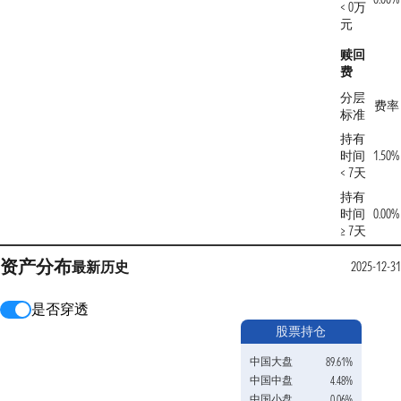
< 0万
元
赎回
费
分层
费率
标准
持有
时间
1.50%
< 7天
持有
时间
0.00%
≥ 7天
资产分布
最新
历史
2025-12-31
是否穿透
股票持仓
中国大盘
89.61%
中国中盘
4.48%
中国小盘
0.06%