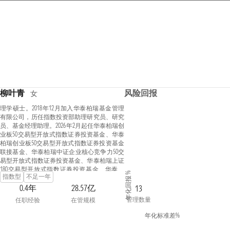
柳叶青
风险回报
女
理学硕士。2018年12月加入华泰柏瑞基金管理
有限公司，历任指数投资部助理研究员、研究
员、基金经理助理。2026年2月起任华泰柏瑞创
业板50交易型开放式指数证券投资基金、华泰
柏瑞创业板50交易型开放式指数证券投资基金
联接基金、华泰柏瑞中证企业核心竞争力50交
易型开放式指数证券投资基金、华泰柏瑞上证
180交易型开放式指数证券投资基金、华泰柏
年化回报 %
指数型
不足一年
瑞上证180交易型开放式指数证券投资基金联
接基金的基金经理。2026年4月起任华泰柏瑞中
0.4年
28.57亿
13
证物联网主题交易型开放式指数证券投资基金
管理数量
任职经验
在管规模
的基金经理。
年化标准差%