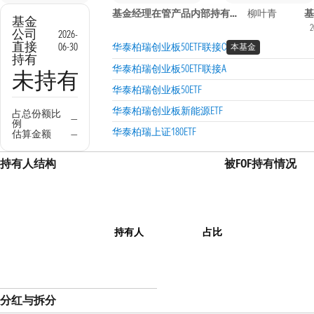
基金经理在管产品内部持有信息
柳叶青
基
基金
2
公司
2026-
直接
06-30
华泰柏瑞创业板50ETF联接C
本基金
持有
华泰柏瑞创业板50ETF联接A
未持有
华泰柏瑞创业板50ETF
华泰柏瑞创业板新能源ETF
占总份额比
—
例
华泰柏瑞上证180ETF
估算金额
—
持有人结构
被FOF持有情况
持有人
占比
分红与拆分