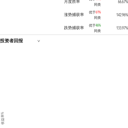
月度胜率
66.67%
同类
优于
61%
涨势捕获率
142.96%
同类
优于
46%
跌势捕获率
133.97%
同类
投资者回报
收益率%