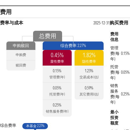
费用
费率与成本
购买费用
2025-12-31
费用
总费用
信息
申购赎回
综合费率 2.27%
管理
费(每
0.15%
0.45%
1.82%
申购费
年)
显性费率
隐性费率
赎回费
托管
0.15%
1.23%
费(每
0.05%
管理费(年)
交易成本(估)
年)
销售
0.05%
0.59%
服务
0.25%
托管费(年)
其它费用(估)
费(每
年)
0.25%
销售服务费(年)
最小
投资
额度
综合费率
本基金 2.27%