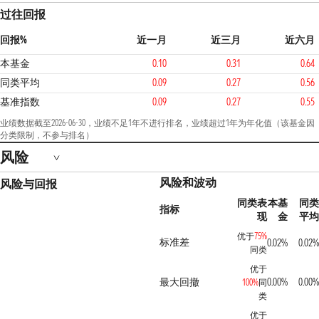
过往回报
回报%
近一月
近三月
近六月
本基金
0.10
0.31
0.64
同类平均
0.09
0.27
0.56
基准指数
0.09
0.27
0.55
业绩数据截至2026-06-30，业绩不足1年不进行排名，业绩超过1年为年化值（该基金因
分类限制，不参与排名）
风险
风险和波动
风险与回报
同类表
本基
同类
指标
现
金
平均
优于
75%
标准差
0.02%
0.02%
同类
优于
最大回撤
0.00%
0.00%
100%
同
类
优于