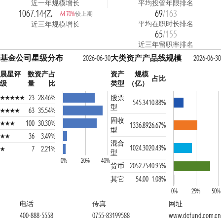
近一年规模增长
平均投管年限排名
1067.14亿
69
/163
较上期
64.70%
平均在职时长排名
近三年规模增长
65
/155
近三年留职率排名
基金公司星级分布
大类资产产品线规模
2026-06-30
2026-06-30
晨星评
数
资产占
资产
规模
占比
级
量
比
类型
（亿）
23
28.46%
股票
545.34
10.88%
型
63
35.54%
固收
100
30.30%
1336.89
26.67%
型
36
3.49%
混合
1024.30
20.43%
7
2.21%
型
0%
20%
40%
货币
2052.75
40.95%
其它
54.00
1.08%
0%
25%
50%
电话
传真
网址
400-888-5558
0755-83199588
www.dcfund.com.cn