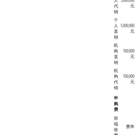
人
5,000,000
元
代
销
个
人
5,000,000
元
直
销
机
构
100,000
元
直
销
机
构
100,000
元
代
销
申
购
费
前
端
费率
收