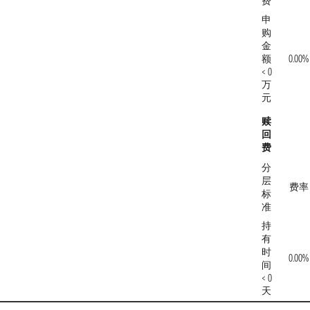
费
申
购
金
额
0.00%
< 0
万
元
赎
回
费
分
层
费率
标
准
持
有
时
0.00%
间
< 0
天