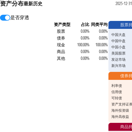
资产分布
最新
历史
2025-12-31
是否穿透
资产类型
占比
同类平均
股票
股票
0.00%
0.00%
中国大盘
债券
0.00%
0.00%
中国中盘
现金
100.00%
100.00%
中国小盘
商品
0.00%
0.00%
美国股票
其他
0.00%
0.00%
发达市场
新兴市场
债券
利率债
信用债
可转债
资产支持证
海外投资级
海外高收益
商品