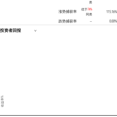
类
优于
74%
涨势捕获率
115.16%
同类
跌势捕获率
0.00%
—
投资者回报
收益率%