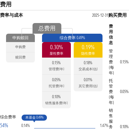
费用
费率与成本
购买费用
2025-12-31
费
总费用
用
信
申购赎回
综合费率 0.49%
息
0.30%
0.19%
申购费
管
显性费率
隐性费率
理
赎回费
费
0.15%
0.15%
0.18%
(每
管理费(年)
交易成本(估)
年)
0.05%
0.01%
托
管
托管费(年)
其它费用(估)
费
0.05%
0.10%
(每
年)
销售服务费(年)
销
售
综合费率
本基金 0.49%
服
54%
0.14%
1.47%
务
0.10%