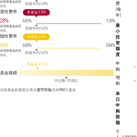
在同类基金的百
费
同类平均 0.49%
分位
(每
显性费率
本基金 0.30%
年)
28%
0.05%
1.20%
最
在同类基金的百
同类平均 0.42%
分位
小
隐性费率
本基金 0.19%
投
资
96%
0.00%
0.84%
额
在同类基金的百
同类平均 0.07%
度
分位
申
本基金 43.17亿
—
购
基金规模
增
—
中位数 178.80亿
购
当前基金的晨星分类为
货币市场
共有
962
只基金
单
日
申
购
限
额
个