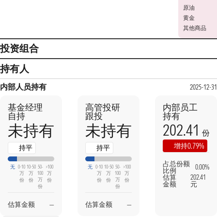
原油
黄金
其他商品
投资组合
持有人
内部人员持有
2025-12-31
基金经理
高管投研
内部员工
自持
跟投
持有
202.41
未持有
未持有
份
0.79%
增持
持平
持平
占总份额
0.00%
无
0-10
10-50
50-
>100
无
0-10
10-50
50-
>100
比例
万
万
100
万
万
万
100
万
估算
202.41
万
万
份
份
份
份
份
份
金额
元
份
份
估算金额
—
估算金额
—