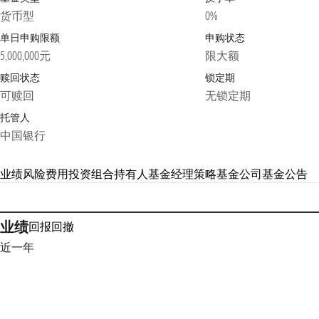
货币型
0%
单日申购限额
申购状态
5,000,000元
限大额
赎回状态
锁定期
可赎回
无锁定期
托管人
中国银行
业绩
风险
费用
投资组合
持有人
基金经理
策略
基金公司
基金公告
业绩
回报
回撤
近一年