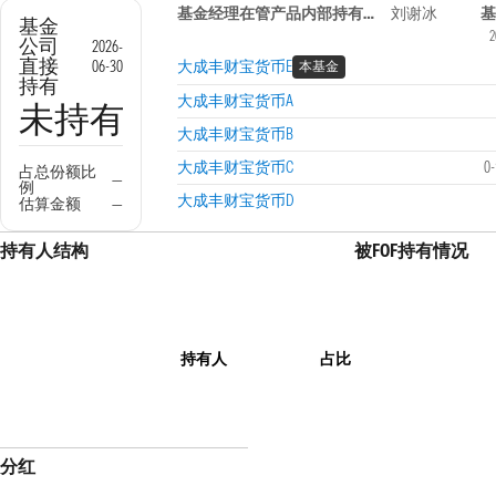
基金经理在管产品内部持有信息
刘谢冰
基
基金
2
公司
2026-
直接
06-30
大成丰财宝货币E
本基金
持有
大成丰财宝货币A
未持有
大成丰财宝货币B
大成丰财宝货币C
0
占总份额比
—
例
大成丰财宝货币D
估算金额
—
持有人结构
被FOF持有情况
持有人
占比
分红