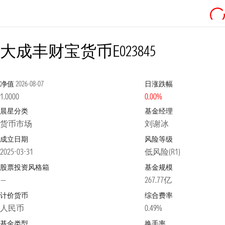
大成丰财宝货币E
023845
净值
2026-08-07
日涨跌幅
1.0000
0.00%
晨星分类
基金经理
货币市场
刘谢冰
成立日期
风险等级
2025-03-31
低风险(R1)
股票投资风格箱
基金规模
—
267.77亿
计价货币
综合费率
人民币
0.49%
基金类型
换手率