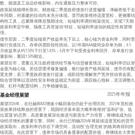
数、能源及工业品价格影响，内生通胀压力整体可控。
政策延续稳增长取向。财政端二季度政府债发行进度偏慢，净融资低于去
年同期，对基建的拉动尚未充分体现。货币政策维持适度宽松，更侧重结
构性工具，总量降准降息预期淡化；短端利率调控框架优化，呈现“7天期
政策利率定中枢、隔夜工具管波动”特征，短端利率波动的稳定性有望增
强。
债市层面，二季度短端资产收益率先下后上，核心锚为资金利率，同时受
银行负债压力、存单供需阶段性扰动。以1年期AAA级同业存单为例，4-5
月收益率从约1.50%下行至1.43%；6月中下旬受资金利率回升、存单发行放
量影响，重回1.50%附近。
展望后市，需重点关注政府债供给节奏与信贷修复情况，短端利率仍以资
金面为核心锚。若信贷需求修复偏慢，银行缺资产格局延续，债市仍有配
置支撑；若三季度政府债发行提速，或阶段性缓解资产荒并扰动资金面。
组合管理将以流动性安全和收益稳定为前提，跟踪核心指标，灵活调整久
期、杠杆与配置结构，力争稳健收益。
2025年年报
基金经理展望
展望2026年，在社融和M2增速小幅回落但仍处于合理区间、2025年宽松政
策效果持续释放的背景下，我国经济基本面大概率将维持“温和扩张、低
位震荡”的态势，高质量发展深化推进与新质生产力培育，将继续成为拉
动经济增长的重要引擎。同时，央行已明确2026年将延续适度宽松的货币
政策取向，政策利率仍存在下调空间，流动性“合理充裕”的格局将得到持
续巩固。在此背景下，债券市场仍具备显著的配置价值，将继续在大类资