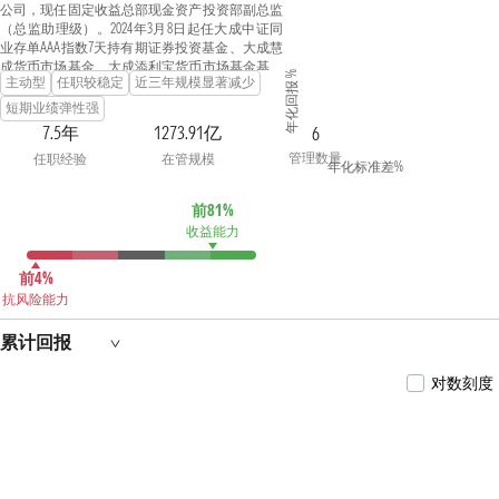
公司，现任固定收益总部现金资产投资部副总监
（总监助理级）。2024年3月8日起任大成中证同
业存单AAA指数7天持有期证券投资基金、大成慧
成货币市场基金、大成添利宝货币市场基金基金
年化回报 %
主动型
任职较稳定
近三年规模显著减少
经理。2024年5月14日起任大成货币市场证券投资
基金、大成丰财宝货币市场基金基金经理。2024
短期业绩弹性强
年9月19日起任大成添益交易型货币市场基金基
7.5年
1273.91亿
6
金经理。具有基金从业资格。国籍：中国
管理数量
任职经验
在管规模
年化标准差%
前81%
收益能力
前4%
抗风险能力
累计回报
对数刻度