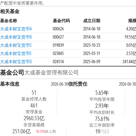
产配置中发挥重要作用。
相关基金
基金名称
基金代码
成立日期
规
大成丰财宝货币A
000626
2014-06-18
4.20
大成丰财宝货币B
000627
2014-06-18
19.55
大成丰财宝货币C
019839
2023-10-23
0.01
大成丰财宝货币E
023845
2025-03-31
2.57
大成丰财宝货币D
024514
2025-06-09
241.44
基金公司
大成基金管理有限公司
基本信息
信托责任
2026-06-30
2026-06-30
51
5.65年
基金经理人数
平均投管年限
461
2.93年
管理基金
平均在职时长
2960.53亿
75.61%
非货基规模
近三年留职率
251.06亿
19
/163
较上期
10.17%