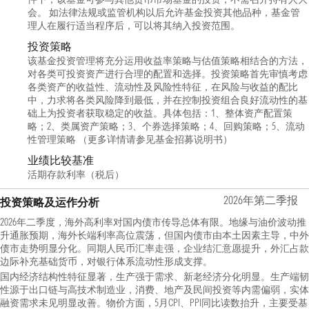
会。 如法律法规或监管机构以后允许基金投资其他品种，基金管
理人在履行适当程序后，可以将其纳入投资范围。
投资策略
该基金投资管理将充分运用收益率策略与估值策略相结合的方法，
对各类可投资资产进行合理的配置和选择。投资策略首先审慎考虑
各类资产的收益性、流动性及风险性特征，在风险与收益的配比
中，力求将各类风险降到最低，并在控制投资组合良好流动性的基
础上为投资者获取稳定的收益。具体包括：1、整体资产配置策
略；2、类属资产策略；3、个券选择策略；4、回购策略；5、流动
性管理策略 （更多详情请参见基金招募说明书）
业绩比较基准
活期存款利率（税后）
2026年第二季报
投资策略及运作分析
2026年二季度，海外高利率对国内债市传导总体有限。地缘与油价波动推
升通胀预期，海外长端利率高位震荡，但国内债市由本土因素主导，中外
债市走势明显分化。同期人民币汇率走强，企业结汇意愿提升，外汇占款
边际补充基础货币，对银行体系流动性形成支撑。
国内经济结构性特征显著，生产强于需求、新老经济分化明显。生产端韧
性源于出口链与高技术制造业，消费、地产及民间投资等内需偏弱，实体
融资需求未见明显改善。物价方面，5月CPI、PPI同比读数抬升，主要受基