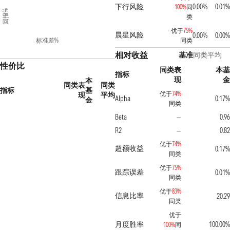
下行风险
0.00%
0.01%
100%
同
回报%
类
优于
75%
晨星风险
0.00%
0.00%
标准差%
同类
相对收益
基准
同类平均
性价比
同类表
本基
指标
现
金
本
同类表
同类
指标
基
优于
74%
现
平均
Alpha
0.17%
金
同类
Beta
0.96
—
R2
0.82
—
优于
74%
超额收益
0.17%
同类
优于
75%
跟踪误差
0.01%
同类
优于
83%
信息比率
20.29
同类
优于
月度胜率
100.00%
100%
同