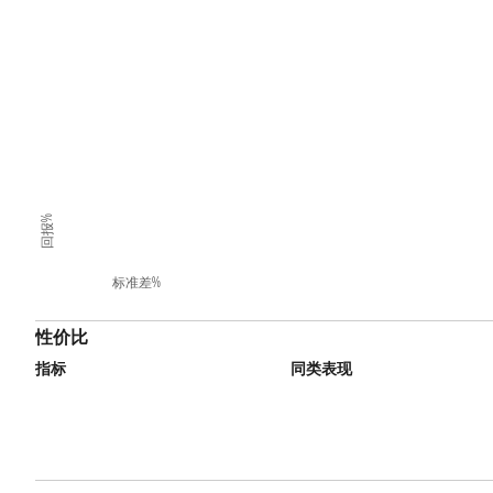
回报%
标准差%
性价比
指标
同类表现