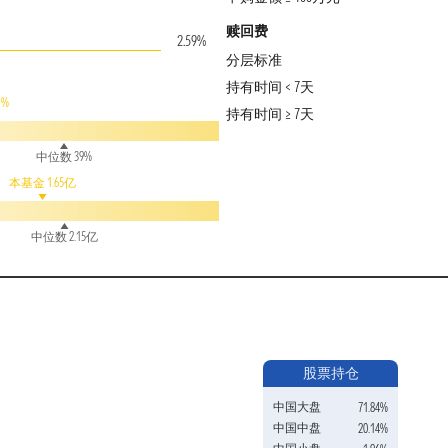
赎回费
2.59%
分层标准
持有时间 < 7天
1%
持有时间 ≥ 7天
中位数 39%
本基金 1.65亿
中位数 2.15亿
股票持仓
中国大盘
71.84%
中国中盘
20.14%