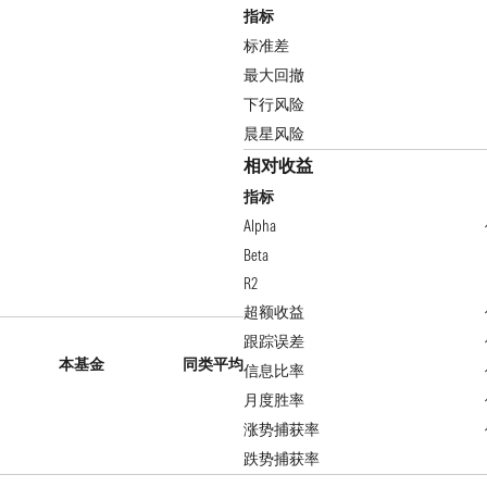
指标
标准差
最大回撤
下行风险
晨星风险
相对收益
指标
Alpha
Beta
R2
超额收益
跟踪误差
本基金
同类平均
信息比率
月度胜率
涨势捕获率
跌势捕获率