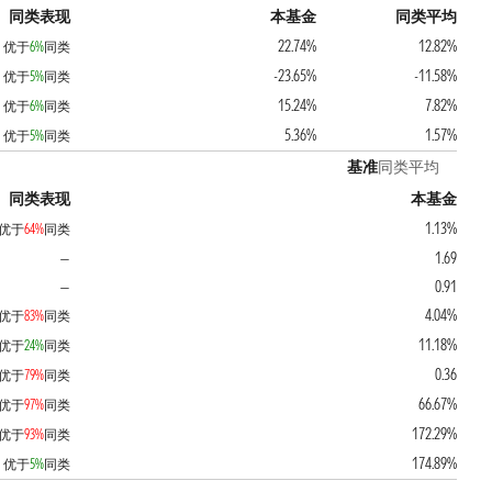
同类表现
本基金
同类平均
22.74%
12.82%
优于
6%
同类
-23.65%
-11.58%
优于
5%
同类
15.24%
7.82%
优于
6%
同类
5.36%
1.57%
优于
5%
同类
基准
同类平均
同类表现
本基金
1.13%
优于
64%
同类
1.69
—
0.91
—
4.04%
优于
83%
同类
11.18%
优于
24%
同类
0.36
优于
79%
同类
66.67%
优于
97%
同类
172.29%
优于
93%
同类
174.89%
优于
5%
同类