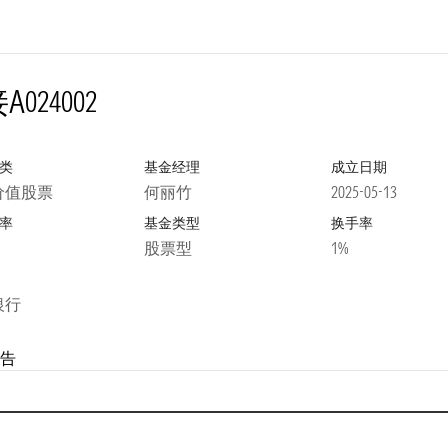
A
024002
类
基金经理
成立日期
价值股票
何丽竹
2025-05-13
率
基金类型
换手率
股票型
1%
银行
告