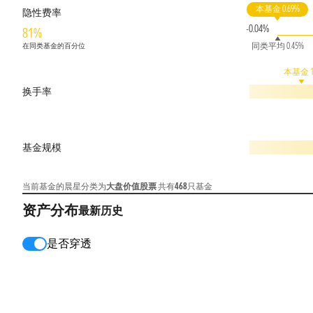
本基金 0.69%
隐性费率
-0.04%
81%
同类平均 0.45%
在同类基金的百分位
本基金 
换手率
基金规模
当前基金的晨星分类为
大盘价值股票
共有
468
只基金
资产分布
最新
历史
是否穿透