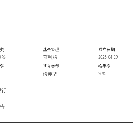
类
基金经理
成立日期
债券
蒋利娟
2025-04-29
率
基金类型
换手率
债券型
20%
银行
告