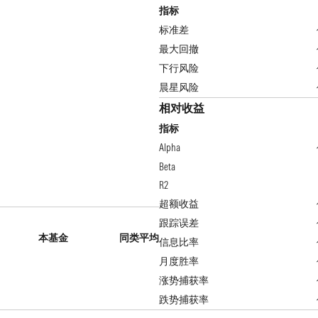
指标
标准差
最大回撤
下行风险
晨星风险
相对收益
指标
Alpha
Beta
R2
超额收益
跟踪误差
本基金
同类平均
信息比率
月度胜率
涨势捕获率
跌势捕获率