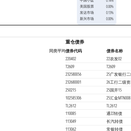
中国小盘
0.14%
美国股票
0.00%
发达市场
0.13%
新兴市场
0.00%
重仓债券
同类平均
债券代码
债券名称
220402
22农发02
T2609
T2609
232580056
25广发银行二
232680001
26工行二级资本
250215
25国开15
102585306
25汇金MTN008
TL2612
TL2612
110085
通22转债
113049
长汽转债
113062
常银转债