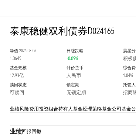
泰康稳健双利债券D
024165
净值
2026-08-06
日涨跌幅
晨星分
1.0645
-0.09%
积极
基金规模
计价货币
综合费
12.93亿
人民币
1.04%
赎回状态
锁定期
托管人
可赎回
无锁定期
招商
业绩
风险
费用
投资组合
持有人
基金经理
策略
基金公司
基金公
业绩
回报
回撤