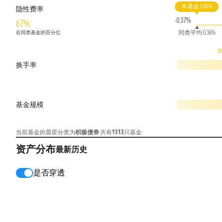
本基金 0.44%
隐性费率
-0.37%
67%
同类平均 0.36%
在同类基金的百分位
本
换手率
基金规模
当前基金的晨星分类为
积极债券
共有
1513
只基金
资产分布
最新
历史
是否穿透