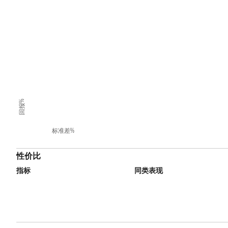
回报%
标准差%
性价比
指标
同类表现