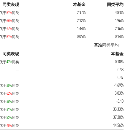
同类表现
本基金
同类平均
2.37%
3.83%
优于
81%
同类
-2.12%
-1.96%
优于
66%
同类
1.44%
2.36%
优于
77%
同类
0.05%
0.14%
优于
81%
同类
基准
同类平均
同类表现
本基金
0.10%
优于
47%
同类
0.38
—
0.37
—
-1.69%
优于
36%
同类
3.03%
优于
62%
同类
-5.10
优于
38%
同类
33.33%
优于
31%
同类
37.20%
优于
25%
同类
14.56%
优于
76%
同类