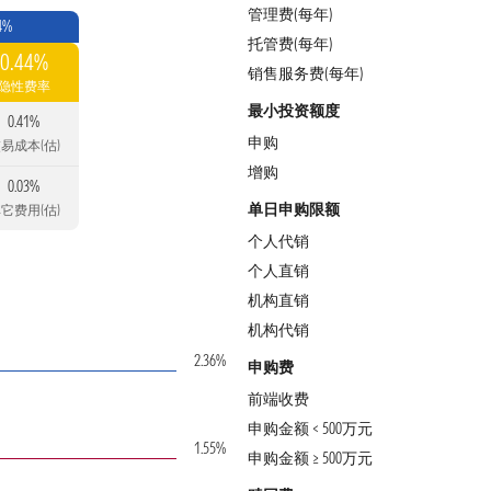
管理费(每年)
4%
托管费(每年)
0.44%
销售服务费(每年)
隐性费率
最小投资额度
0.41%
申购
易成本(估)
增购
0.03%
单日申购限额
它费用(估)
个人代销
个人直销
机构直销
机构代销
2.36%
申购费
前端收费
申购金额 < 500万元
1.55%
申购金额 ≥ 500万元