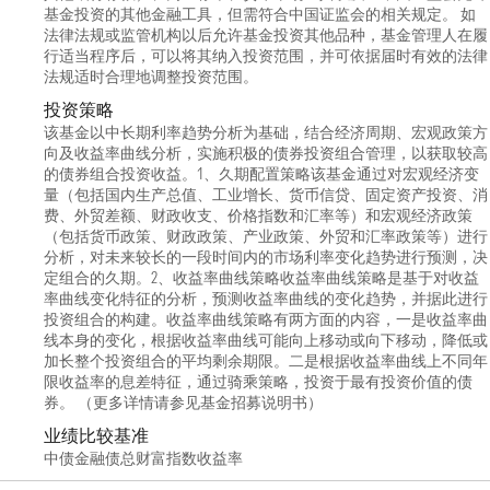
基金投资的其他金融工具，但需符合中国证监会的相关规定。 如
法律法规或监管机构以后允许基金投资其他品种，基金管理人在履
行适当程序后，可以将其纳入投资范围，并可依据届时有效的法律
法规适时合理地调整投资范围。
投资策略
该基金以中长期利率趋势分析为基础，结合经济周期、宏观政策方
向及收益率曲线分析，实施积极的债券投资组合管理，以获取较高
的债券组合投资收益。1、久期配置策略该基金通过对宏观经济变
量（包括国内生产总值、工业增长、货币信贷、固定资产投资、消
费、外贸差额、财政收支、价格指数和汇率等）和宏观经济政策
（包括货币政策、财政政策、产业政策、外贸和汇率政策等）进行
分析，对未来较长的一段时间内的市场利率变化趋势进行预测，决
定组合的久期。2、收益率曲线策略收益率曲线策略是基于对收益
率曲线变化特征的分析，预测收益率曲线的变化趋势，并据此进行
投资组合的构建。收益率曲线策略有两方面的内容，一是收益率曲
线本身的变化，根据收益率曲线可能向上移动或向下移动，降低或
加长整个投资组合的平均剩余期限。二是根据收益率曲线上不同年
限收益率的息差特征，通过骑乘策略，投资于最有投资价值的债
券。 （更多详情请参见基金招募说明书）
业绩比较基准
中债金融债总财富指数收益率