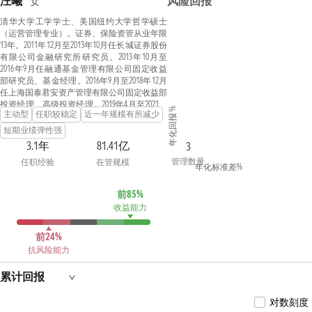
汪曦
风险回报
女
清华大学工学学士、美国纽约大学哲学硕士
（运营管理专业）。证券、保险资管从业年限
13年。2011年12月至2013年10月任长城证券股份
有限公司金融研究所研究员。2013年10月至
2016年9月任融通基金管理有限公司固定收益
部研究员、基金经理。2016年9月至2018年12月
任上海国泰君安资产管理有限公司固定收益部
投资经理、高级投资经理。2019年4月至2021年
年化回报 %
主动型
任职较稳定
近一年规模有所减少
1月任珠江人寿保险股份有限公司投资管理部
研究员。2021年2月至2022年5月任第一创业股
短期业绩弹性强
份有限公司资产管理部投资总监、投资经理。
3.1年
81.41亿
3
2022年6月至2024年6月任国华兴益保险资产管
管理数量
任职经验
在管规模
理有限公司资深债券投资经理。2024年6月至
年化标准差%
今任大成基金管理有限公司债券投资一部基金
经理。2024年8月7日起任大成安汇金融债债券
前85%
型证券投资基金、大成惠祥纯债债券型证券投
收益能力
资基金基金经理。2024年8月9日起任大成惠嘉
一年定期开放债券型证券投资基金基金经理。
2024年9月3日起任大成景泽中短债债券型证券
前24%
投资基金基金经理。2024年9月20日起任大成中
抗风险能力
债1-3年国开行债券指数证券投资基金、大成
中债3-5年国开行债券指数证券投资基金基金
累计回报
经理。具有基金从业资格。国籍：中国
对数刻度