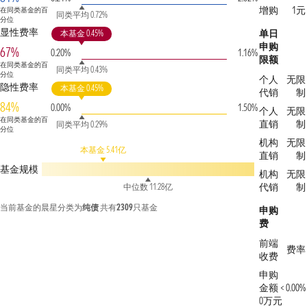
增购
1元
在同类基金的百
同类平均 0.72%
分位
显性费率
单日
本基金 0.45%
申购
67%
0.20%
1.16%
限额
在同类基金的百
同类平均 0.43%
分位
个人
无限
隐性费率
本基金 0.45%
代销
制
84%
0.00%
1.50%
个人
无限
在同类基金的百
直销
制
同类平均 0.29%
分位
机构
无限
本基金 5.41亿
直销
制
基金规模
机构
无限
代销
制
中位数 11.28亿
当前基金的晨星分类为
纯债
共有
2309
只基金
申购
费
前端
费率
收费
申购
金额 <
0.00%
0万元