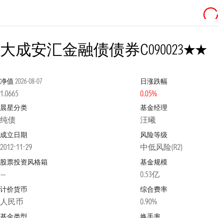
2星
大成安汇金融债债券C
090023
净值
2026-08-07
日涨跌幅
1.0665
0.05%
晨星分类
基金经理
纯债
汪曦
成立日期
风险等级
2012-11-29
中低风险(R2)
股票投资风格箱
基金规模
—
0.53亿
计价货币
综合费率
人民币
0.90%
基金类型
换手率