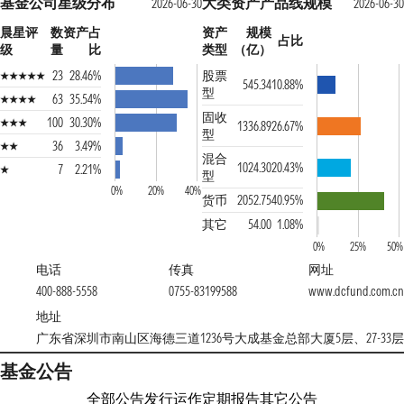
基金公司星级分布
大类资产产品线规模
2026-06-30
2026-06-3
晨星评
数
资产占
资产
规模
占比
级
量
比
类型
（亿）
23
28.46%
股票
545.34
10.88%
型
63
35.54%
固收
100
30.30%
1336.89
26.67%
型
36
3.49%
混合
1024.30
20.43%
7
2.21%
型
0%
20%
40%
货币
2052.75
40.95%
其它
54.00
1.08%
0%
25%
50%
电话
传真
网址
400-888-5558
0755-83199588
www.dcfund.com.c
地址
广东省深圳市南山区海德三道1236号大成基金总部大厦5层、27-33层
基金公告
全部公告
发行运作
定期报告
其它公告