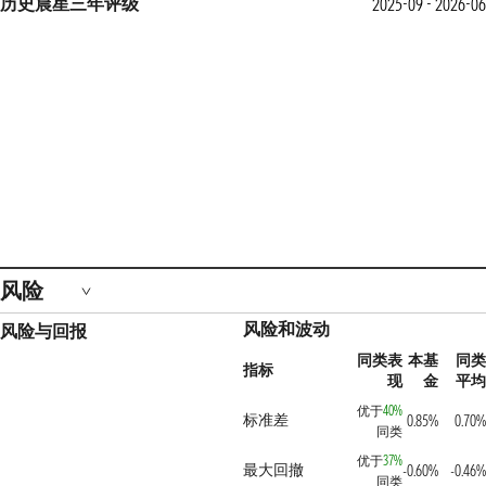
历史晨星三年评级
2025-09 - 2026-0
风险
风险和波动
风险与回报
同类表
本基
同
指标
现
金
平
优于
40%
标准差
0.85%
0.70
同类
优于
37%
最大回撤
-0.60%
-0.46
同类