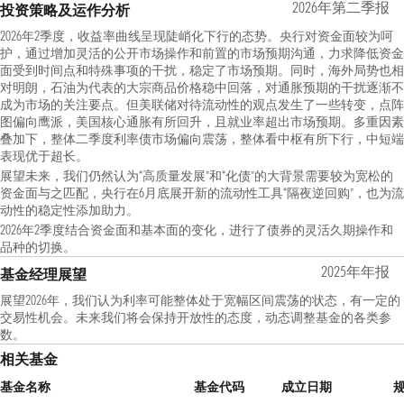
2026年第二季报
投资策略及运作分析
2026年2季度，收益率曲线呈现陡峭化下行的态势。央行对资金面较为呵
护，通过增加灵活的公开市场操作和前置的市场预期沟通，力求降低资金
面受到时间点和特殊事项的干扰，稳定了市场预期。同时，海外局势也相
对明朗，石油为代表的大宗商品价格稳中回落，对通胀预期的干扰逐渐不
成为市场的关注要点。但美联储对待流动性的观点发生了一些转变，点阵
图偏向鹰派，美国核心通胀有所回升，且就业率超出市场预期。多重因素
叠加下，整体二季度利率债市场偏向震荡，整体看中枢有所下行，中短端
表现优于超长。
展望未来，我们仍然认为“高质量发展”和“化债”的大背景需要较为宽松的
资金面与之匹配，央行在6月底展开新的流动性工具“隔夜逆回购”，也为流
动性的稳定性添加助力。
2026年2季度结合资金面和基本面的变化，进行了债券的灵活久期操作和
品种的切换。
2025年年报
基金经理展望
展望2026年，我们认为利率可能整体处于宽幅区间震荡的状态，有一定的
交易性机会。未来我们将会保持开放性的态度，动态调整基金的各类参
数。
相关基金
基金名称
基金代码
成立日期