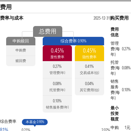
费用
费率与成本
购买费用
2025-12-31
费用
总费用
信息
申购赎回
综合费率 0.90%
管理
费(每
0.27%
0.45%
0.45%
申购费
年)
显性费率
隐性费率
赎回费
托管
0.27%
0.41%
费(每
0.08%
管理费(年)
交易成本(估)
年)
销售
0.08%
0.04%
服务
0.10%
托管费(年)
其它费用(估)
费(每
年)
0.10%
销售服务费(年)
最小
投资
额度
综合费率
本基金 0.90%
申购
1元
81%
0.21%
2.02%