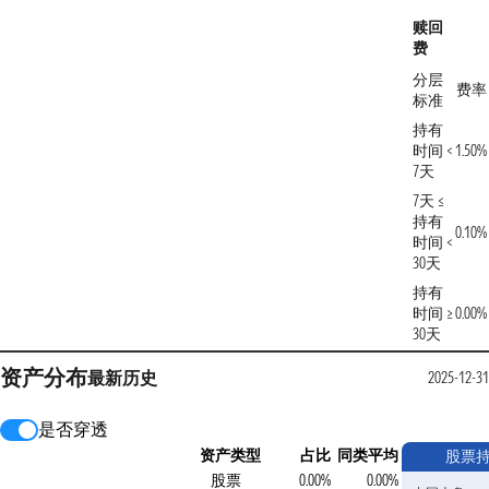
赎回
费
分层
费率
标准
持有
时间 <
1.50%
7天
7天 ≤
持有
0.10%
时间 <
30天
持有
时间 ≥
0.00%
30天
资产分布
最新
历史
2025-12-3
是否穿透
资产类型
占比
同类平均
股票
股票
0.00%
0.00%