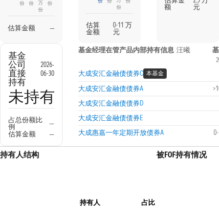
估算金
2.5 万
万
份
份
份
万
份
份
份
额
元
份
份
估算
0-11 万
估算金额
—
金额
元
基金经理在管产品内部持有信息
汪曦
基金
2
公司
2026-
直接
06-30
大成安汇金融债债券C
本基金
持有
大成安汇金融债债券A
>
未持有
大成安汇金融债债券D
大成安汇金融债债券E
占总份额比
—
例
大成惠嘉一年定期开放债券A
0
估算金额
—
持有人结构
被FOF持有情况
持有人
占比