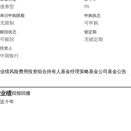
债券型
0%
单日申购限额
申购状态
无限制
可申购
赎回状态
锁定期
可赎回
无锁定期
托管人
中国银行
业绩
风险
费用
投资组合
持有人
基金经理
策略
基金公司
基金公告
业绩
回报
回撤
近十年