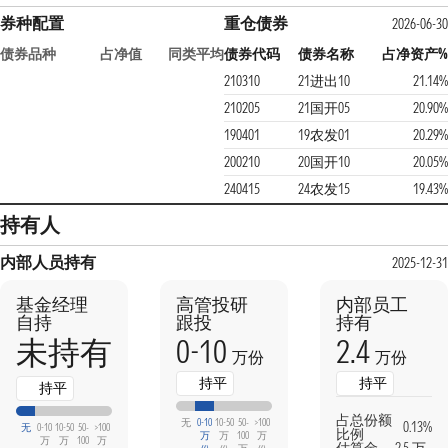
券种配置
重仓债券
2026-06-3
债券品种
占净值
同类平均
债券代码
债券名称
占净资产
210310
21进出10
21.14
210205
21国开05
20.90
190401
19农发01
20.29
200210
20国开10
20.05
240415
24农发15
19.43
持有人
内部人员持有
2025-12-3
基金经理
高管投研
内部员工
自持
跟投
持有
0-10
2.4
未持有
万份
万份
持平
持平
持平
占总份额
无
0-10
10-50
50-
>100
0.13%
无
0-10
10-50
50-
>100
比例
万
万
100
万
万
万
100
万