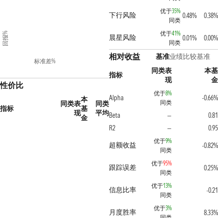
优于
35%
下行风险
0.48%
0.38
同类
优于
41%
回报%
晨星风险
0.01%
0.00
同类
相对收益
基准
业绩比较基准
标准差%
同类表
本
指标
现
性价比
优于
8%
Alpha
-0.66
本
同类
同类表
同类
指标
基
现
平均
Beta
0.8
—
金
R2
0.9
—
优于
9%
超额收益
-0.82
同类
优于
95%
跟踪误差
0.25
同类
优于
13%
信息比率
-0.2
同类
优于
3%
月度胜率
8.33
同类