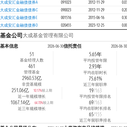
大成安汇金融债债券A
091023
2012-11-29
0.
大成安汇金融债债券C
090023
2012-11-29
0.
大成安汇金融债债券E
001516
2015-06-16
0.
大成安汇金融债债券D
020455
2023-12-25
0.
基金公司
大成基金管理有限公司
基本信息
信托责任
2026-06-30
2026-06-3
51
5.65年
基金经理人数
平均投管年限
461
2.93年
管理基金
平均在职时长
2960.53亿
75.61%
非货基规模
近三年留职率
251.06亿
19
/163
较上期
10.17%
近一年规模增长
平均投管年限排名
1067.14亿
69
/163
较上期
64.70%
平均在职时长排名
近三年规模增长
65
/155
近三年留职率排名