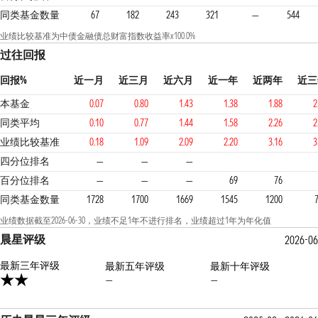
同类基金数量
67
182
243
321
—
544
业绩比较基准为中债金融债总财富指数收益率x100.0%
过往回报
回报%
近一月
近三月
近六月
近一年
近两年
近三
本基金
0.07
0.80
1.43
1.38
1.88
2
同类平均
0.10
0.77
1.44
1.58
2.26
2
业绩比较基准
0.18
1.09
2.09
2.20
3.16
3
3
4
4
四分位排名
—
—
—
百分位排名
—
—
—
69
76
同类基金数量
1728
1700
1669
1545
1200
业绩数据截至2026-06-30，业绩不足1年不进行排名，业绩超过1年为年化值
晨星评级
2026-0
最新三年评级
最新五年评级
最新十年评级
—
—