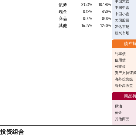
中国大盘
债券
83.24%
107.70%
中国中盘
现金
0.18%
4.98%
中国小盘
商品
0.00%
0.00%
美国股票
其他
16.59%
-12.68%
发达市场
新兴市场
债券
利率债
信用债
可转债
资产支持证
海外投资级
海外高收益
商品
原油
黄金
其他商品
投资组合