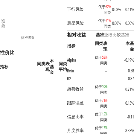
优于
62%
下行风险
0.08%
0.11%
同类
优于
71%
回报%
晨星风险
0.00%
0.00%
同类
相对收益
基准
业绩比较基准
标准差%
同类表
本基
指标
现
金
性价比
优于
52%
Alpha
-0.19%
本
同类
同类表
同类
指标
基
现
平均
Beta
0.58
—
金
R2
0.87
—
优于
10%
超额收益
-0.71%
同类
优于
71%
跟踪误差
0.15%
同类
优于
15%
信息比率
-0.11
同类
优于
17%
月度胜率
8.33%
同类