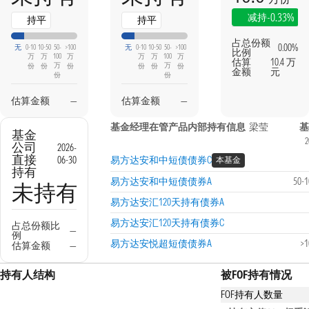
-0.33%
减持
持平
持平
占总份额
0.00%
无
0-10
10-50
50-
>100
无
0-10
10-50
50-
>100
比例
万
万
100
万
万
万
100
万
估算
10.4 万
万
万
份
份
份
份
份
份
金额
元
份
份
估算金额
—
估算金额
—
基金经理在管产品内部持有信息
梁莹
基
基金
2
公司
2026-
直接
06-30
易方达安和中短债债券C
本基金
持有
易方达安和中短债债券A
50-
未持有
易方达安汇120天持有债券A
易方达安汇120天持有债券C
占总份额比
—
例
易方达安悦超短债债券A
>
估算金额
—
持有人结构
被FOF持有情况
FOF持有人数量