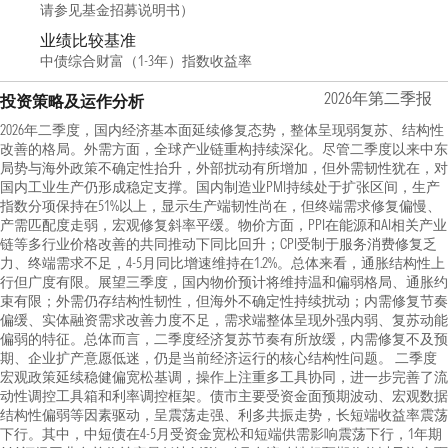
请参见基金招募说明书）
业绩比较基准
中债综合财富（1-3年）指数收益率
2026年第二季报
投资策略及运作分析
2026年二季度，国内经济基本面延续修复态势，整体呈现弱复苏、结构性
改善的格局。外需方面，全球产业链重构持续深化。尽管二季度以来中东
局势与海外政策不确定性抬升，外部扰动有所增加，但外需韧性犹在，对
国内工业生产仍形成稳定支撑。国内制造业PMI持续处于扩张区间，生产
指数分项保持在51%以上，显示生产端韧性尚在，但终端需求修复偏慢、
产需匹配度走弱，宏观修复斜率平缓。物价方面，PPI在能源和AI相关产业
链等多行业价格改善的共同推动下同比回升；CPI受制于服务消费修复乏
力、终端需求不足，4-5月同比增速维持在1.2%。总体来看，通胀结构性上
行但广度有限。展望三季度，国内物价预计将维持温和偏弱格局、通胀约
束有限；外需仍存结构性韧性，但海外不确定性持续扰动；内需修复节奏
偏缓、实体融资需求改善力度不足，需求端整体呈现外强内弱、复苏动能
偏弱的特征。总体而言，二季度经济复苏节奏有所放缓，内需修复不及预
期、企业扩产意愿低迷，仍是当前经济运行的核心结构性问题。 二季度
宏观政策延续稳健偏宽松基调，操作上注重多工具协同，进一步完善了流
动性调控工具箱和利率调控框架。债市主要受资金面预期波动、宏观数据
结构性偏弱等因素驱动，呈震荡走强、利多共振走势，长短端收益率震荡
下行。其中，中短债在4-5月受资金宽松和短端供需影响震荡下行，1年期