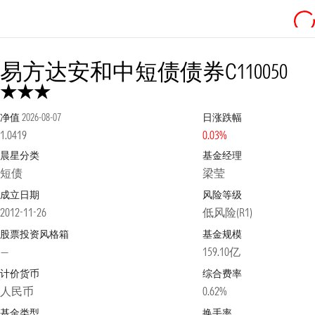
易方达安和中短债债券C
110050
净值
2026-08-07
日涨跌幅
1.0419
0.03%
晨星分类
基金经理
短债
梁莹
成立日期
风险等级
2012-11-26
低风险(R1)
股票投资风格箱
基金规模
—
159.10亿
计价货币
综合费率
人民币
0.62%
基金类型
换手率