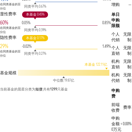
增购
—
在同类基金的百
同类平均 0.67%
分位
显性费率
单日
本基金 0.45%
申购
60%
0.05%
0.85%
限额
在同类基金的百
同类平均 0.39%
分位
个人
无限
隐性费率
本基金 0.17%
代销
制
29%
-0.02%
1.49%
个人
无限
在同类基金的百
直销
制
同类平均 0.27%
分位
机构
无限
本基金 122.11亿
直销
制
基金规模
机构
无限
代销
制
中位数 19.87亿
当前基金的晨星分类为
短债
共有
1299
只基金
申购
费
前端
费率
收费
申购
金额 <
0.00%
0万元