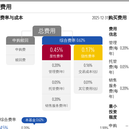
费用
费率与成本
购买费用
2025-12-31
费用
总费用
信息
申购赎回
综合费率 0.62%
管理
费(每
0.20%
0.45%
0.17%
申购费
年)
显性费率
隐性费率
赎回费
托管
0.20%
0.16%
费(每
0.05%
管理费(年)
交易成本(估)
年)
销售
0.05%
0.01%
服务
0.20%
托管费(年)
其它费用(估)
费(每
年)
0.20%
销售服务费(年)
最小
投资
额度
综合费率
本基金 0.62%
申购
—
45%
0.20%
1.99%