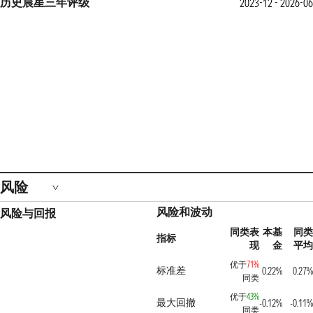
历史晨星三年评级
2023-12 - 2026-06
风险
风险和波动
风险与回报
同类表
本基
同类
指标
现
金
平均
优于
71%
标准差
0.22%
0.27%
同类
优于
43%
最大回撤
-0.12%
-0.11%
同类