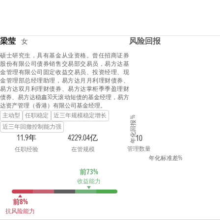
梁莹
风险回报
女
硕士研究生，具有基金从业资格。曾任招商证券
股份有限公司债券销售交易部交易员，易方达基
金管理有限公司固定收益交易员、投资经理、现
金管理部总经理助理，易方达月月利理财债券、
易方达双月利理财债券、易方达掌柜季季盈理财
债券、易方达稳鑫30天滚动短债的基金经理，易方
达资产管理（香港）有限公司基金经理。
主动型
任职稳定
近三年规模稳定增长
年化回报 %
近三年回撤控制能力强
11.9年
4229.04亿
10
管理数量
任职经验
在管规模
年化标准差%
前73%
收益能力
前8%
抗风险能力