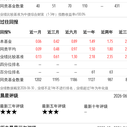
同类基金数量
40
51
70
110
—
431
业绩比较基准为中债综合财富（1-3年）指数收益率x100.0%
过往回报
回报%
近一月
近三月
近六月
近一年
近两年
近三
本基金
0.06
0.42
0.89
1.49
1.75
2
同类平均
0.09
0.48
0.97
1.50
1.80
2
业绩比较基准
0.13
0.61
1.30
2.18
2.35
2
3
3
3
四分位排名
—
—
—
百分位排名
—
—
—
61
63
同类基金数量
1202
1195
1186
1127
987
业绩数据截至2026-06-30，业绩不足1年不进行排名，业绩超过1年为年化值
晨星评级
2026-06
最新三年评级
3星
最新五年评级
最新十年评级
—