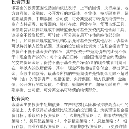
投资范围
该基金的投资范围包括国内依法发行、上市的国债、央行票据、地
方政府债、金融债、公开发行的次级债、企业债、短期融资券、超
短期融资券、中期票据、公司债、可分离交易可转债的纯债部分、
资产支持证券、债券回购、银行存款、同业存单、货币市场工具、
国债期货及法律法规或中国证监会允许基金投资的其他金融工具。
该基金不投资股票、可转债（可分离交易可转债的纯债部分除
外）。如法律法规或监管机构以后允许基金投资其他品种，该基金
可以将其纳入投资范围。基金的投资组合比例为：该基金投资于债
券资产不低于基金资产的80%，其中投资于中短期债券的比例不低
于非现金资产的80%；每个交易日日终，扣除国债期货合约需缴纳
的交易保证金后，保持不低于基金资产净值5％的现金或者到期日
在一年以内的政府债券，其中，现金不包括结算备付金、存出保证
金、应收申购款等。该基金所指的中短期债券是指剩余期限不超过
3年（含）的债券资产，包括国债、央行票据、地方政府债、金融
债、公开发行的次级债、企业债、短期融资券、超短期融资券、中
期票据、公司债、可分离交易可转债的纯债部分。
投资策略
该基金主要投资中短期债券，在严格控制风险和保持较高流动性的
基础上，力求获得超越业绩比较基准的投资回报。为实现该基金投
资目标，采取如下投资策略：1、久期配置策略；2、期限结构配置
策略；3、类属配置策略；4、个券精选策略；5、息差策略；6、银
行存款、同业存单投资策略；7、国债期货投资策略。 （更多详情