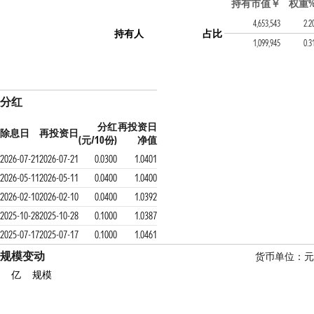
持有该基金的FOF产
持有市值￥
权重
建信优享平衡养老目标三
4,653,543
2.2
持有人
占比
中加智选回报三个月持有期
1,099,945
0.3
分红
分红
再投资日
除息日
再投资日
(元/10份)
净值
2026-07-21
2026-07-21
0.0300
1.0401
2026-05-11
2026-05-11
0.0400
1.0400
2026-02-10
2026-02-10
0.0400
1.0392
2025-10-28
2025-10-28
0.1000
1.0387
2025-07-17
2025-07-17
0.1000
1.0461
规模变动
货币单位：元
亿
规模