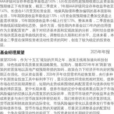
AAA评级同业存单收益率最低达1.43%；6月在流动性超预期收敛以及资金面
预期修正下有所修复，截至二季度末，1年期AAA评级同业存单收益率收至
1.47%。长债在4-5月受宽松资金面、地缘风险缓和叠加偏弱的基本面影响
走强，10年期国债收益率最低达1.70%；6月资金面预期修正叠加交易盘止
盈需求增加，10年期国债收益率小幅上行至1.73%。整体来看，二季度收益
率曲线延续陡峭化态势。 操作方面，报告期内本基金以1.5年内的信用债
作为主要配置资产，基于对经济基本面和宏观政策的分析，同时结合债券
市场供需及收益率曲线的变化，调整组合久期和杠杆水平。总体来看，本
基金二季度在保障投资者流动性需求的同时，创造了较为稳定的投资收
益。
2025年年报
基金经理展望
展望2026年，作为“十五五”规划的开局之年，政策主线将加速向科技创
新、绿色低碳等高质量发展战略聚焦。短期内，随着2025年年末“两新”政
策的前置落地以及地产稳预期举措的加码，政策合力下经济开年向好的预
期正在强化。但从资金面看，2026年开年信贷需求尚处恢复期，央行多种
中长期资金投放工具中标利率下行，显示流动性环境依然相对宽松。债券
市场在经历前期调整后，短期内走势或将围绕机构配置需求与债券供给节
奏的博弈震荡。更中长期来看，债券市场的定价中枢或将重点取决于市场
风险偏好的切换以及内需复苏的实际斜率，而货币市场资产的收益率走势
或将更多与央行货币政策利率密切相关，我们将密切关注经济复苏情况、
货币政策和财政政策的边际变化、市场风险偏好变化以及债券发行节奏等
影响债券市场、货币市场走势的关键因素，尽量灵活调整基金的配置结
构，力争在保障流动性的前提下，为投资者创造长期稳定的回报。