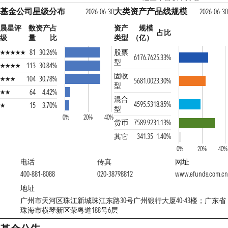
基金公司星级分布
大类资产产品线规模
2026-06-30
2026-06-30
晨星评
数
资产占
资产
规模
占比
级
量
比
类型
（亿）
81
30.26%
股票
6176.76
25.33%
型
113
30.84%
固收
104
30.78%
5681.00
23.30%
型
64
4.42%
混合
4595.53
18.85%
15
3.70%
型
0%
20%
40%
货币
7589.92
31.13%
其它
341.35
1.40%
0%
20%
40%
电话
传真
网址
400-881-8088
020-38798812
www.efunds.com.cn
地址
广州市天河区珠江新城珠江东路30号广州银行大厦40-43楼；广东省
珠海市横琴新区荣粤道188号6层