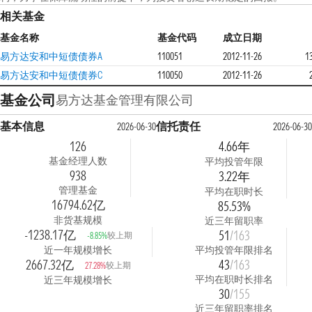
相关基金
基金名称
基金代码
成立日期
易方达安和中短债债券A
110051
2012-11-26
1
易方达安和中短债债券C
110050
2012-11-26
基金公司
易方达基金管理有限公司
基本信息
信托责任
2026-06-30
2026-06-30
126
4.66年
基金经理人数
平均投管年限
938
3.22年
管理基金
平均在职时长
16794.62亿
85.53%
非货基规模
近三年留职率
-1238.17亿
51
/163
较上期
-8.85%
近一年规模增长
平均投管年限排名
2667.32亿
43
/163
较上期
27.28%
平均在职时长排名
近三年规模增长
30
/155
近三年留职率排名