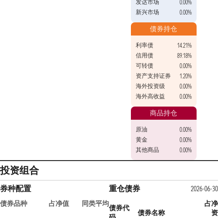
发达市场
0.00%
新兴市场
0.00%
债券持仓
利率债
14.21%
信用债
89.18%
可转债
0.00%
资产支持证券
1.20%
海外投资级
0.00%
海外高收益
0.00%
商品持仓
原油
0.00%
黄金
0.00%
其他商品
0.00%
投资组合
券种配置
重仓债券
2026-06-30
债券品种
占净值
同类平均
占净
债券代
债券名称
资
码