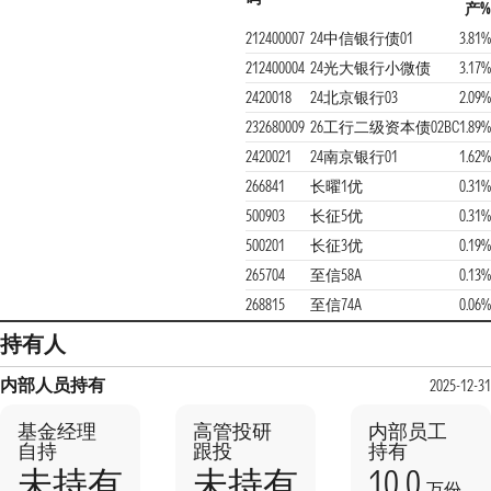
产%
212400007
24中信银行债01
3.81%
212400004
24光大银行小微债
3.17%
2420018
24北京银行03
2.09%
232680009
26工行二级资本债02BC
1.89%
2420021
24南京银行01
1.62%
266841
长曜1优
0.31%
500903
长征5优
0.31%
500201
长征3优
0.19%
265704
至信58A
0.13%
268815
至信74A
0.06%
持有人
内部人员持有
2025-12-31
基金经理
高管投研
内部员工
自持
跟投
持有
10.0
未持有
未持有
万份