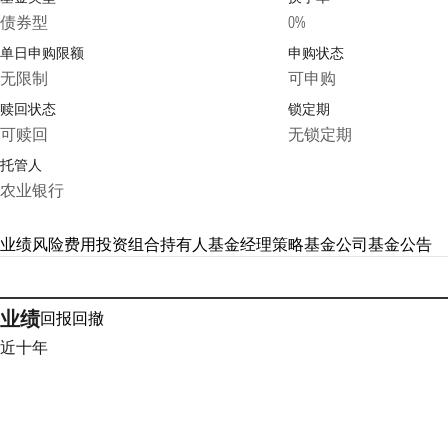
债券型
0%
单日申购限额
申购状态
无限制
可申购
赎回状态
锁定期
可赎回
无锁定期
托管人
农业银行
业绩
风险
费用
投资组合
持有人
基金经理
策略
基金公司
基金公告
业绩
回报
回撤
近十年