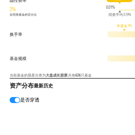
隐性费率
0.01%
2%
同类平均 0.59%
在同类基金的百分位
本基金 9%
换手率
基金规模
当前基金的晨星分类为
大盘成长股票
共有
626
只基金
资产分布
最新
历史
是否穿透