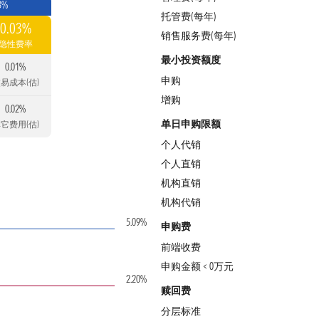
3%
托管费(每年)
0.03%
销售服务费(每年)
隐性费率
最小投资额度
0.01%
申购
易成本(估)
增购
0.02%
单日申购限额
它费用(估)
个人代销
个人直销
机构直销
机构代销
5.09%
申购费
前端收费
申购金额 < 0万元
2.20%
赎回费
分层标准