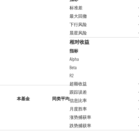
标准差
最大回撤
下行风险
晨星风险
相对收益
指标
Alpha
Beta
R2
超额收益
跟踪误差
本基金
同类平均
信息比率
月度胜率
涨势捕获率
跌势捕获率