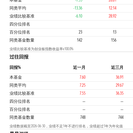
本基金
-7.55
28.81
同类平均
-13.36
12.14
业绩比较基准
-6.10
28.92
1
1
四分位排名
百分位排名
23
13
同类基金数量
142
156
业绩比较基准为创业板指数收益率x100.0%
过往回报
回报%
近一月
近三月
本基金
7.60
36.91
同类平均
7.25
29.67
业绩比较基准
7.55
36.35
四分位排名
—
—
百分位排名
—
—
同类基金数量
748
744
业绩数据截至2026-06-30，业绩不足1年不进行排名，业绩超过1年为年化值