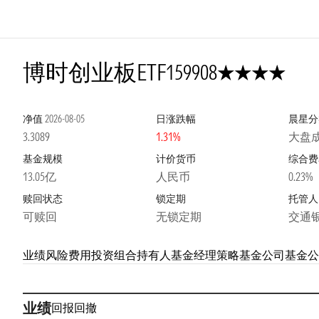
4星
博时创业板ETF
159908
净值
2026-08-05
日涨跌幅
晨星分
3.3089
1.31%
大盘
基金规模
计价货币
综合费
13.05亿
人民币
0.23%
赎回状态
锁定期
托管人
可赎回
无锁定期
交通
业绩
风险
费用
投资组合
持有人
基金经理
策略
基金公司
基金公
业绩
回报
回撤