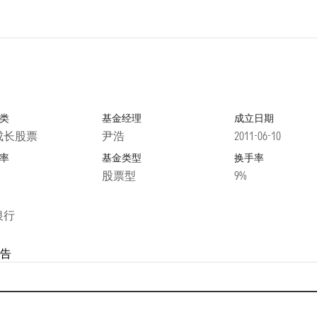
类
基金经理
成立日期
成长股票
尹浩
2011-06-10
率
基金类型
换手率
股票型
9%
银行
告