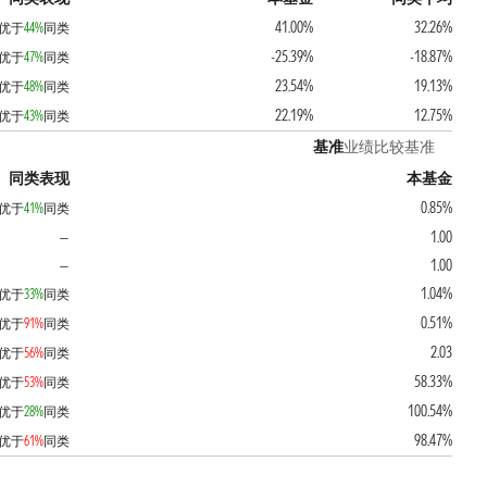
41.00%
32.26%
优于
44%
同类
-25.39%
-18.87%
优于
47%
同类
23.54%
19.13%
优于
48%
同类
22.19%
12.75%
优于
43%
同类
基准
业绩比较基准
同类表现
本基金
0.85%
优于
41%
同类
1.00
—
1.00
—
1.04%
优于
33%
同类
0.51%
优于
91%
同类
2.03
优于
56%
同类
58.33%
优于
53%
同类
100.54%
优于
28%
同类
98.47%
优于
61%
同类